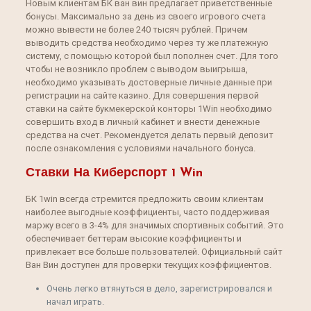
Новым клиентам БК ван вин предлагает приветственные
бонусы. Максимально за день из своего игрового счета
можно вывести не более 240 тысяч рублей. Причем
выводить средства необходимо через ту же платежную
систему, с помощью которой был пополнен счет. Для того
чтобы не возникло проблем с выводом выигрыша,
необходимо указывать достоверные личные данные при
регистрации на сайте казино. Для совершения первой
ставки на сайте букмекерской конторы 1Win необходимо
совершить вход в личный кабинет и внести денежные
средства на счет. Рекомендуется делать первый депозит
после ознакомления с условиями начального бонуса.
Ставки На Киберспорт 1 Win
БК 1win всегда стремится предложить своим клиентам
наиболее выгодные коэффициенты, часто поддерживая
маржу всего в 3-4% для значимых спортивных событий. Это
обеспечивает беттерам высокие коэффициенты и
привлекает все больше пользователей. Официальный сайт
Ван Вин доступен для проверки текущих коэффициентов.
Очень легко втянуться в дело, зарегистрировался и
начал играть.