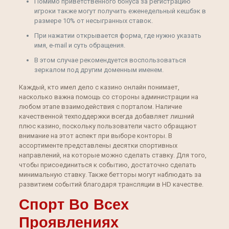
Помимо приветственного бонуса за регистрацию
игроки также могут получить еженедельный кешбэк в
размере 10% от несыгранных ставок.
При нажатии открывается форма, где нужно указать
имя, e-mail и суть обращения.
В этом случае рекомендуется воспользоваться
зеркалом под другим доменным именем.
Каждый, кто имел дело с казино онлайн понимает,
насколько важна помощь со стороны администрации на
любом этапе взаимодействия с порталом. Наличие
качественной техподдержки всегда добавляет лишний
плюс казино, поскольку пользователи часто обращают
внимание на этот аспект при выборе конторы. В
ассортименте представлены десятки спортивных
направлений, на которые можно сделать ставку. Для того,
чтобы присоединиться к событию, достаточно сделать
минимальную ставку. Также бетторы могут наблюдать за
развитием событий благодаря трансляции в HD качестве.
Спорт Во Всех
Проявлениях