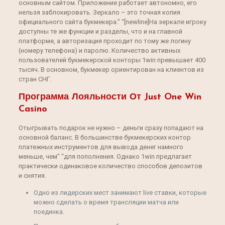
основным сайтом. Приложение работает автономно, его
нельзя заблокировать. Зеркало – это точная копия
официального сайта букмекера.” “[newline]На зеркале игроку
доступны те же функции и разделы, что и на главной
платформе, а авторизация проходит по тому же логину
(номеру телефона) и паролю. Количество активных
пользователей букмекерской конторы 1win превышает 400
тысяч. В основном, букмекер ориентирован на клиентов из
стран СНГ.
Программа Лояльности От Just One Win
Casino
Отыгрывать подарок не нужно – деньги сразу попадают на
основной баланс. В большинстве букмекерских контор
платежных инструментов для вывода денег намного
меньше, чем” “для пополнения. Однако 1win предлагает
практически одинаковое количество способов депозитов
и снятия.
Одно из лидерских мест занимают live ставки, которые
можно сделать о время трансляции матча или
поединка.