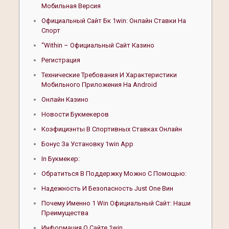
Мобильная Версия
Официальный Сайт Бк 1win: Онлайн Ставки На
Спорт
“Within – Официальный Сайт Казино
Регистрация
Технические Требования И Характеристики
Мобильного Приложения На Android
Онлайн Казино
Новости Букмекеров
Коэфициэнты В Спортивных Ставках Онлайн
Бонус За Установку 1win App
In Букмекер:
Обратиться В Поддержку Можно С Помощью:
Надежность И Безопасность Just One Вин
Почему Именно 1 Win Официальный Сайт: Наши
Преимущества
Информация О Сайте 1win