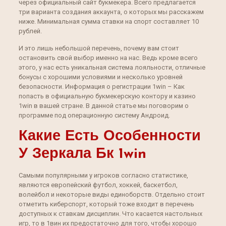
через официальный сайт букмекера. Всего предлагается
три варианта создания аккаунта, о которых мы расскажем
ниже. Минимальная сумма ставки на спорт составляет 10
рублей.
И это лишь небольшой перечень, почему вам стоит
остановить свой выбор именно на нас. Ведь кроме всего
этого, у нас есть уникальная система лояльности, отличные
бонусы с хорошими условиями и несколько уровней
безопасности. Информация о регистрации 1win – Как
попасть в официальную букмекерскую контору и казино
1win в вашей стране. В данной статье мы поговорим о
программе под операционную систему Андроид.
Какие Есть Особенности
У Зеркала Бк 1win
Самыми популярными у игроков согласно статистике,
являются европейский футбол, хоккей, баскетбол,
волейбол и некоторые виды единоборств. Отдельно стоит
отметить киберспорт, который тоже входит в перечень
доступных к ставкам дисциплин. Что касается настольных
игр, то в 1вин их предостаточно для того, чтобы хорошо