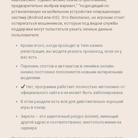
предварительно выбрав вариант,” “подходящий по
установленную на мобильном устройстве операционную
систему (Android или iOS). Это безопасно, но игрокам стоит
остерегаться мошенников, которые под видом службы
поддержки могут попытаться узнать личные данные
пользователя.
Кроме этого, когда проходит в 1win казино
регистрация, вы модете указать промокод, если он у
вас есть.
Перечень слотов и автоматов в линейке онлайн-
казино постоянно пополняется новыми интересными
моделями.
Нет, программа работает полностью автономно от
официального сайта и не может быть заблокирована.
В этом разделе есть всё для действительно хорошей
игры в покер.
Зеркло – это идентичный ресурс (копия), имеющий
другой адрес и соответственно, местоположение на
сервере.