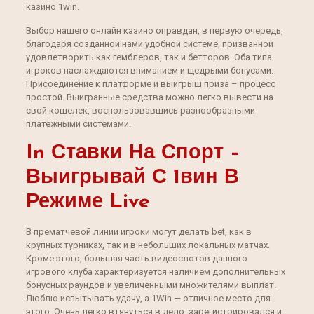
казино 1win.
Выбор нашего онлайн казино оправдан, в первую очередь,
благодаря созданной нами удобной системе, призванной
удовлетворить как гемблеров, так и бетторов. Оба типа
игроков наслаждаются вниманием и щедрыми бонусами.
Присоединение к платформе и выигрыш приза – процесс
простой. Выигранные средства можно легко вывести на
свой кошелек, воспользовавшись разнообразными
платежными системами.
In Ставки На Спорт –
Выигрывай С 1вин В
Режиме Live
В прематчевой линии игроки могут делать bet, как в
крупных турниках, так и в небольших локальных матчах.
Кроме этого, большая часть видеослотов данного
игрового клуба характеризуется наличием дополнительных
бонусных раундов и увеличенными множителями выплат.
Люблю испытывать удачу, а 1Win — отличное место для
этого. Очень легко втянуться в дело, зарегистрировался и