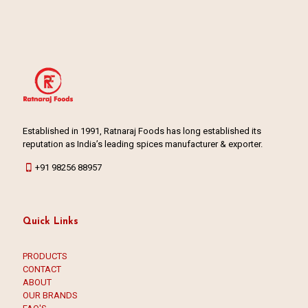
Established in 1991, Ratnaraj Foods has long established its
reputation as India’s leading spices manufacturer & exporter.
+91 98256 88957
Quick Links
PRODUCTS
CONTACT
ABOUT
OUR BRANDS