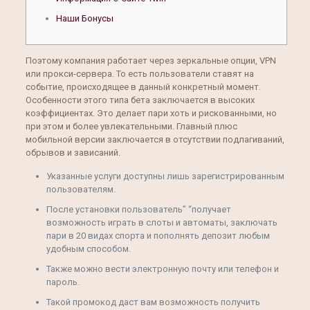
Наши Бонусы
Поэтому компания работает через зеркальные опции, VPN
или прокси-сервера. То есть пользователи ставят на
событие, происходящее в данный конкретный момент.
Особенности этого типа бета заключается в высоких
коэффициентах. Это делает пари хоть и рискованными, но
при этом и более увлекательными. Главный плюс
мобильной версии заключается в отсутствии подлагиваний,
обрывов и зависаний.
Указанные услуги доступны лишь зарегистрированным
пользователям.
После установки пользователь” “получает
возможность играть в слоты и автоматы, заключать
пари в 20 видах спорта и пополнять депозит любым
удобным способом.
Также можно вести электронную почту или телефон и
пароль.
Такой промокод даст вам возможность получить