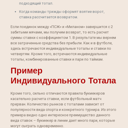
подходящий тотал.
Когда команды трижды оформят взятие ворот,
ставка рассчитается возвратом.
Если поединок между «ПСЖ» и «Миланом» завершится с 2
забитыми мячами, мы получим возврат, то есть расчет
суммы ставки с коэффициентом 1. В результате мы вернем
все затраченные средства без прибыли. Как и в футболе,
здесь встречаются индивидуальные тоталы и ставки по
четвертям. Кроме того, встречаются индивидуальные
тоталы, комбинированные ставки и пари по таймам.
Пример
Индивидуального Тотала
Кроме того, сильно отличаются правила букмекеров
касательно расчета ставки, если футбольный матч
прерван. Количество рынков с тоталами зависит от
популярности вида спорта и конкретного турнира. Из этого
примера видно одно интересное преимущество данного
вида ставок – букмекер в линии дает много пари, которые
могут сыграть одновременно.