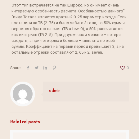
Этот тип встречается не так широко, но он имеет очень
интересную особенность расчета. Особенностью данного”
“вида Тотала является кратный 0. 25 параметр исхода. Если
поставили на ТБ (2. 75) и было забито 3 гола, то 50% суммы
вернется обратно на счет (ТБ a few. 0), а 50% рассчитается
как выигрыш (ТБ 2. 5). При двух мячах и меньше – потеря
средств, а при четверых и больше – выплата по всей
суммы. Коэффициент на первый период превышает 3, а на
остальные отрезки составляют 2, 65 и 2, seven.
Share
0
admin
Related posts