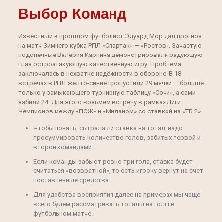
Выбор Команд
Известный в прошлом футболист Эдуард Мор дал прогноз
на матч Зимнего кубка РПЛ «Спартак» — «Ростов». Зачастую
подопечные Валерия Карпина демонстрировали радующую
глаз остроатакующую качественную игру. Проблема
заключалась в нехватке надёжности в обороне. В 18
встречах в РПЛ жёлто-синие пропустили 29 мячей — больше
только у замыкающего турнирную таблицу «Сочи», а сами
забили 24. Для этого возьмем встречу в рамках Лиги
Чемпионов между «ПСЖ» и «Миланом» со ставкой на «ТБ 2».
Чтобы понять, сыграла ли ставка на тотал, надо
просуммировать количество голов, забитых первой и
второй командами.
Если команды забьют ровно три гола, ставка будет
считаться «возвратной», то есть игроку вернут на счет
поставленные средства.
Для удобства восприятия далее на примерах мы чаще
всего будем рассматривать тоталы на голы в
футбольном матче.