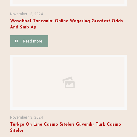
November 13, 2024
Wasafibet Tanzania: Online Wagering Greatest Odds
And 2mb Ap
Read more
November 13, 2024
Türkçe On Line Casino Siteleri Güvenilir Türk Casino
Siteler