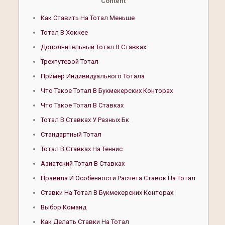
Content
Как Ставить На Тотал Меньше
Тотал В Хоккее
Дополнительный Тотал В Ставках
Трехпутевой Тотал
Пример Индивидуального Тотала
Что Такое Тотал В Букмекерских Конторах
Что Такое Тотал В Ставках
Тотал В Ставках У Разных Бк
Стандартный Тотал
Тотал В Ставках На Теннис
Азиатский Тотал В Ставках
Правила И Особенности Расчета Ставок На Тотал
Ставки На Тотал В Букмекерских Конторах
Выбор Команд
Как Делать Ставки На Тотал