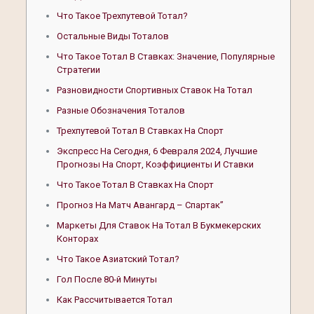
Что Такое Трехпутевой Тотал?
Остальные Виды Тоталов
Что Такое Тотал В Ставках: Значение, Популярные
Стратегии
Разновидности Спортивных Ставок На Тотал
Разные Обозначения Тоталов
Трехпутевой Тотал В Ставках На Спорт
Экспресс На Сегодня, 6 Февраля 2024, Лучшие
Прогнозы На Спорт, Коэффициенты И Ставки
Что Такое Тотал В Ставках На Спорт
Прогноз На Матч Авангард – Спартак”
Маркеты Для Ставок На Тотал В Букмекерских
Конторах
Что Такое Азиатский Тотал?
Гол После 80-й Минуты
Как Рассчитывается Тотал