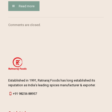
Read more
Comments are closed.
Established in 1991, Ratnaraj Foods has long established its
reputation as India’s leading spices manufacturer & exporter.
+91 98256 88957