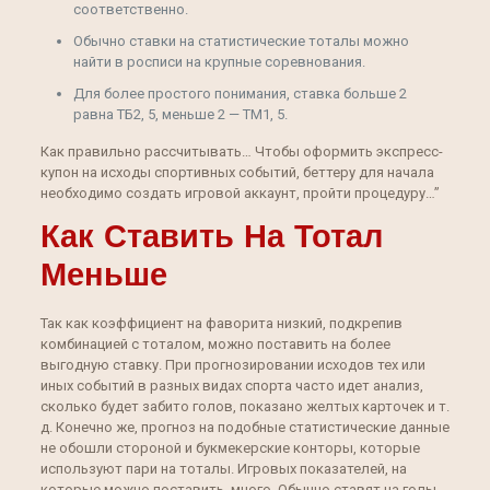
соответственно.
Обычно ставки на статистические тоталы можно
найти в росписи на крупные соревнования.
Для более простого понимания, ставка больше 2
равна ТБ2, 5, меньше 2 — ТМ1, 5.
Как правильно рассчитывать… Чтобы оформить экспресс-
купон на исходы спортивных событий, беттеру для начала
необходимо создать игровой аккаунт, пройти процедуру…”
Как Ставить На Тотал
Меньше
Так как коэффициент на фаворита низкий, подкрепив
комбинацией с тоталом, можно поставить на более
выгодную ставку. При прогнозировании исходов тех или
иных событий в разных видах спорта часто идет анализ,
сколько будет забито голов, показано желтых карточек и т.
д. Конечно же, прогноз на подобные статистические данные
не обошли стороной и букмекерские конторы, которые
используют пари на тоталы. Игровых показателей, на
которые можно поставить, много. Обычно ставят на голы,