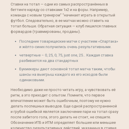
Ставки на тотал — одни из самых распространённых в
беттинге наряду со ставками 1х2 и на форы. Например,
команда с новым тренером” “начинает играть в открытый
футбол. Следовательно, в ее матчах можно ставить на
тотал больше. Обратная ситуация — клуб лишился главных
форвардов (травмированы, проданы).
Последние товарищеские матчи с участием «Спартака»
и жёлто-синих получились очень результативными.
четвертные – 0, 25, 0, 75, just one, 25… Каждая ставка
разбивается на два стандартных
Букмекеры дают основной тотал матча таким, чтобы
шансы на выигрыш каждого из его исходов были
одинаковыми.
Необходимо даже не просто читать игру, а чувствовать её
ритм, а это приходит с опытом. Помните, что первое
впечатление может быть ошибочным, поэтому не нужно
делать поспешных выводов. Еще одной распространенной
и грубой ошибкой является заключение пари на тотал сразу
после забитого гола, этого делать не стоит, не спешите.
Обозначение ИТБ и ИТМ определяет большее или меньшее
количество результативных действий, указанных в ставке.