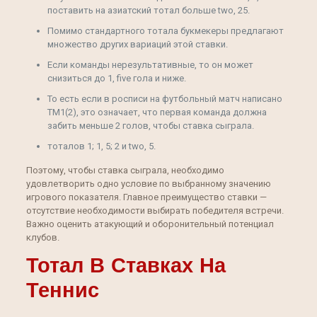
поставить на азиатский тотал больше two, 25.
Помимо стандартного тотала букмекеры предлагают
множество других вариаций этой ставки.
Если команды нерезультативные, то он может
снизиться до 1, five гола и ниже.
То есть если в росписи на футбольный матч написано
ТМ1(2), это означает, что первая команда должна
забить меньше 2 голов, чтобы ставка сыграла.
тоталов 1; 1, 5; 2 и two, 5.
Поэтому, чтобы ставка сыграла, необходимо
удовлетворить одно условие по выбранному значению
игрового показателя. Главное преимущество ставки —
отсутствие необходимости выбирать победителя встречи.
Важно оценить атакующий и оборонительный потенциал
клубов.
Тотал В Ставках На
Теннис