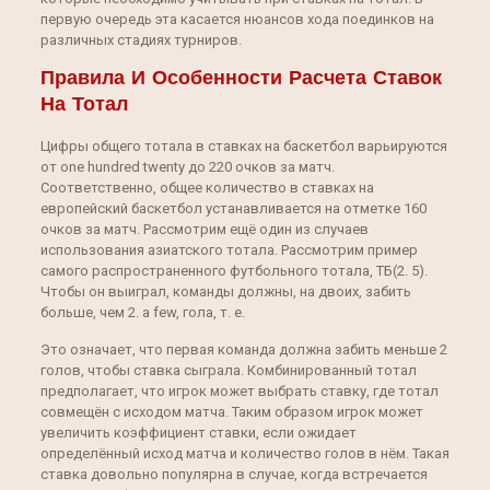
первую очередь эта касается нюансов хода поединков на
различных стадиях турниров.
Правила И Особенности Расчета Ставок
На Тотал
Цифры общего тотала в ставках на баскетбол варьируются
от one hundred twenty до 220 очков за матч.
Соответственно, общее количество в ставках на
европейский баскетбол устанавливается на отметке 160
очков за матч. Рассмотрим ещё один из случаев
использования азиатского тотала. Рассмотрим пример
самого распространенного футбольного тотала, ТБ(2. 5).
Чтобы он выиграл, команды должны, на двоих, забить
больше, чем 2. a few, гола, т. е.
Это означает, что первая команда должна забить меньше 2
голов, чтобы ставка сыграла. Комбинированный тотал
предполагает, что игрок может выбрать ставку, где тотал
совмещён с исходом матча. Таким образом игрок может
увеличить коэффициент ставки, если ожидает
определённый исход матча и количество голов в нём. Такая
ставка довольно популярна в случае, когда встречается