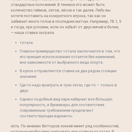
стандартных положений. В теннисе это может быть
количество геймов, сетов, эйсов и так далее. Либо вы
хотите поставить на конкретного игрока, так как он
забивает много голов в последних матчах. Например, ТБ 1, 5
и тогда, при условии, если он забьёт от двух мячей и более,
— наша ставка сыграла.
тотала.
Главное преимущество тотала заключается в том, что
его принцип использования остается без изменений,
вне зависимости от выбранного вида спорта.
В купон отправляются ставки на два рядом стоящие
значения.
Где-то надо выиграть в трех сетах, где-то — только в
двух.
Однако подобный вид пари набирает все бо́льшую
популярность, и букмекеры для соответствия
современным требованиям предлагают
соответствующие варианты.
есть. По мнению бетторов хоккей имеет ряд особенностей,
которые необходимо учитывать при ставках на тотал. В