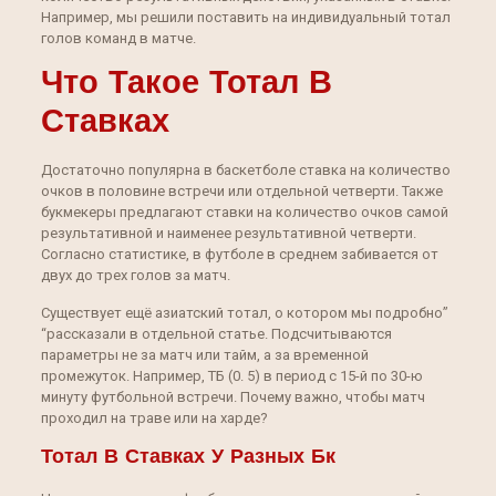
Например, мы решили поставить на индивидуальный тотал
голов команд в матче.
Что Такое Тотал В
Ставках
Достаточно популярна в баскетболе ставка на количество
очков в половине встречи или отдельной четверти. Также
букмекеры предлагают ставки на количество очков самой
результативной и наименее результативной четверти.
Согласно статистике, в футболе в среднем забивается от
двух до трех голов за матч.
Существует ещё азиатский тотал, о котором мы подробно”
“рассказали в отдельной статье. Подсчитываются
параметры не за матч или тайм, а за временной
промежуток. Например, ТБ (0. 5) в период с 15-й по 30-ю
минуту футбольной встречи. Почему важно, чтобы матч
проходил на траве или на харде?
Тотал В Ставках У Разных Бк