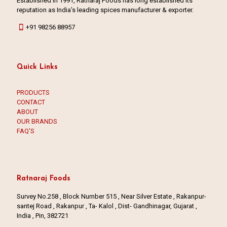
Established in 1991, Ratnaraj Foods has long established its
reputation as India’s leading spices manufacturer & exporter.
+91 98256 88957
Quick Links
PRODUCTS
CONTACT
ABOUT
OUR BRANDS
FAQ'S
Ratnaraj Foods
Survey No.258 , Block Number 515 , Near Silver Estate , Rakanpur-
santej Road , Rakanpur , Ta- Kalol , Dist- Gandhinagar, Gujarat ,
India , Pin, 382721