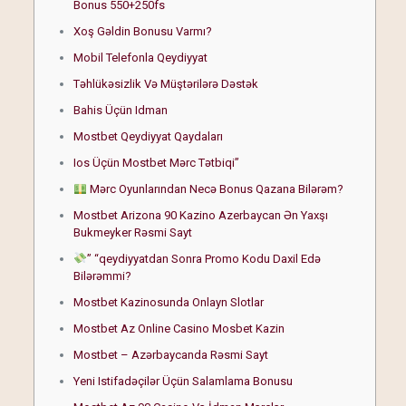
Bonus 550+250fs
Xoş Gəldin Bonusu Varmı?
Mobil Telefonla Qeydiyyat
Təhlükəsizlik Və Müştərilərə Dəstək
Bahis Üçün Idman
Mostbet Qeydiyyat Qaydaları
Ios Üçün Mostbet Mərc Tətbiqi”
Mərc Oyunlarından Necə Bonus Qazana Bilərəm?
Mostbet Arizona 90 Kazino Azerbaycan Ən Yaxşı
Bukmeyker Rəsmi Sayt
” “qeydiyyatdan Sonra Promo Kodu Daxil Edə
Bilərəmmi?
Mostbet Kazinosunda Onlayn Slotlar
Mostbet Az Online Casino Mosbet Kazin
Mostbet – Azərbaycanda Rəsmi Sayt
Yeni Istifadəçilər Üçün Salamlama Bonusu