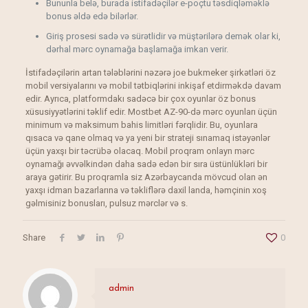
Bununla belə, burada istifadəçilər e-poçtu təsdiqləməklə
bonus əldə edə bilərlər.
Giriş prosesi sadə və sürətlidir və müştərilərə demək olar ki,
dərhal mərc oynamağa başlamağa imkan verir.
İstifadəçilərin artan tələblərini nəzərə joe bukmeker şirkətləri öz
mobil versiyalarını və mobil tətbiqlərini inkişaf etdirməkdə davam
edir. Ayrıca, platformdakı sadəcə bir çox oyunlar öz bonus
xüsusiyyətlərini təklif edir. Mostbet AZ-90-də mərc oyunları üçün
minimum və maksimum bahis limitləri fərqlidir. Bu, oyunlara
qısaca və qane olmaq və ya yeni bir strateji sınamaq istəyənlər
üçün yaxşı bir təcrübə olacaq. Mobil proqram onlayn mərc
oynamağı əvvəlkindən daha sadə edən bir sıra üstünlükləri bir
araya gətirir. Bu proqramla siz Azərbaycanda mövcud olan ən
yaxşı idman bazarlarına və təkliflərə daxil landa, həmçinin xoş
gəlmisiniz bonusları, pulsuz mərclər və s.
Share
0
admin