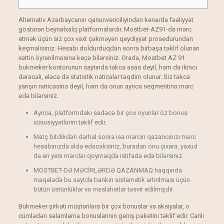
Alternativ Azərbaycanın qanunvericiliyindən kənarda fəaliyyət
göstərən beynəlxalq platformalardır. Mostbet-AZ91-də mərc
etmək üçün siz çox vaxt çəkməyən qeydiyyat prosedurundan
keçməlisiniz. Hesabı doldurduqdan sonra birbaşa təklif olunan
xəttin öyrənilməsinə keçə bilərsiniz. Orada, Mostbet AZ 91
bukmeker kontorunun saytında təkcə əsas deyil, həm də ikinci
dərəcəli, eləcə də statistik nəticələr təqdim olunur. Siz təkcə
yarışın nəticəsinə deyil, həm də onun ayrıca seqmentinə mərc
edə bilərsiniz.
Ayrıca, platformdakı sadəcə bir çox oyunlar öz bonus
xüsusiyyətlərini təklif edir.
Matç bitdikdən dərhal sonra isə mərcin qazancınızı mərc
hesabınızda əldə edəcəksiniz, buradan onu çıxara, yaxud
da en yeni mərclər qoymaqda istifadə edə bilərsiniz.
MOSTBET-DƏ MƏCİRLƏRDƏ QAZANMAQ haqqında
məqalədə bu saytda bankın sistematik artırılması üçün
bütün üstünlüklər və məsləhətlər təsvir edilmişdir.
Bukmeker şirkəti müştərilərə bir çox bonuslar və aksiyalar, o
cümlədən salamlama bonuslarının geniş paketini təklif edir. Canlı