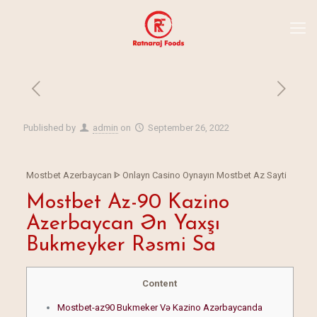
Published by
admin
on
September 26, 2022
Mostbet Azerbaycan ᐈ Onlayn Casino Oynayın Mostbet Az Sayti
Mostbet Az-90 Kazino
Azerbaycan Ən Yaxşı
Bukmeyker Rəsmi Sa
Content
Mostbet-az90 Bukmeker Və Kazino Azərbaycanda