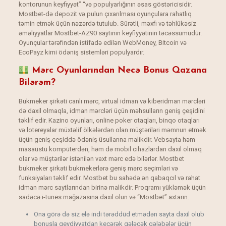
kontorunun keyfiyyət” “və populyarlığının əsas göstəricisidir.
Mostbet-də depozit və pulun çıxarılması oyunçulara rahatlıq
təmin etmək üçün nəzərdə tutulub. Sürətli, məxfi və təhlükəsiz
əməliyyatlar Mostbet-AZ90 saytının keyfiyyətinin təcəssümüdür.
Oyunçular tərəfindən istifadə edilən WebMoney, Bitcoin və
EcoPayz kimi ödəniş sistemləri populyardır.
Mərc Oyunlarından Necə Bonus Qazana
Bilərəm?
Bukmeker şirkəti canlı mərc, virtual idman və kiberidman mərcləri
də daxil olmaqla, idman mərcləri üçün məhsulların geniş çeşidini
təklif edir. Kazino oyunları, online poker otaqları, binqo otaqları
və lotereyalar müxtəlif ölkələrdən olan müştəriləri məmnun etmək
üçün geniş çeşiddə ödəniş üsullarına malikdir. Vebsayta həm
masaüstü kompüterdən, həm də mobil cihazlardan daxil olmaq
olar və müştərilər istənilən vaxt mərc edə bilərlər. Mostbet
bukmeker şirkəti bukmekerlərə geniş mərc seçimləri və
funksiyaları təklif edir. Mostbet bu sahədə ən qabaqcıl və rahat
idman mərc saytlarından birinə malikdir. Proqramı yükləmək üçün
sadəcə i-tunes mağazasına daxil olun və “Mostbet” axtarın.
Ona görə də siz elə indi tərəddüd etmədən sayta daxil olub
bonusla qeydiyyatdan keçərək gələcək qələbələr üçün