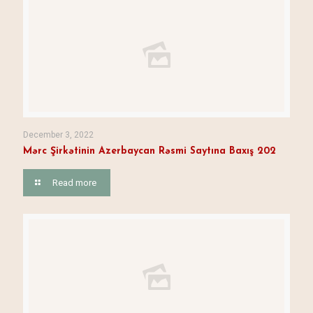
December 3, 2022
Mərc Şirkətinin Azerbaycan Rəsmi Saytına Baxış 202
Read more