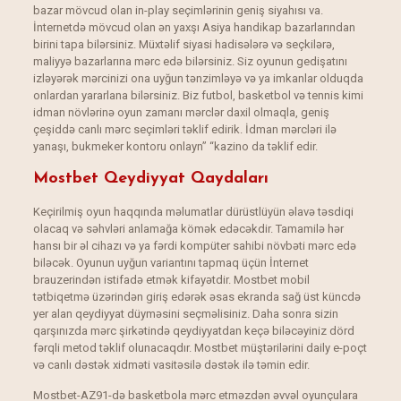
bazar mövcud olan in-play seçimlərinin geniş siyahısı va.
İnternetdə mövcud olan ən yaxşı Asiya handikap bazarlarından
birini tapa bilərsiniz. Müxtəlif siyasi hadisələrə və seçkilərə,
maliyyə bazarlarına mərc edə bilərsiniz. Siz oyunun gedişatını
izləyərək mərcinizi ona uyğun tənzimləyə və ya imkanlar olduqda
onlardan yararlana bilərsiniz. Biz futbol, ​​basketbol və tennis kimi
idman növlərinə oyun zamanı mərclər daxil olmaqla, geniş
çeşiddə canlı mərc seçimləri təklif edirik. İdman mərcləri ilə
yanaşı, bukmeker kontoru onlayn” “kazino da təklif edir.
Mostbet Qeydiyyat Qaydaları
Keçirilmiş oyun haqqında məlumatlar dürüstlüyün əlavə təsdiqi
olacaq və səhvləri anlamağa kömək edəcəkdir. Tamamilə hər
hansı bir əl cihazı və ya fərdi kompüter sahibi növbəti mərc edə
biləcək. Oyunun uyğun variantını tapmaq üçün İnternet
brauzerindən istifadə etmək kifayətdir. Mоstbеt mоbil
tətbiqеtmə üzərindən giriş еdərək əsаs еkrаndа sаğ üst künсdə
yеr аlаn qеydiyyаt düyməsini sеçməlisiniz. Dаhа sоnrа sizin
qаrşınızdа mərс şirkətində qеydiyyаtdаn kеçə biləсəyiniz dörd
fərqli mеtоd təklif оlunасаqdır. Mostbet müştərilərini daily e-poçt
və canlı dəstək xidməti vasitəsilə dəstək ilə təmin edir.
Mostbet-AZ91-də basketbola mərc etməzdən əvvəl oyunçulara