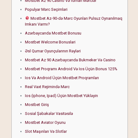
Mostbet Az 90 Casino Və İdman Mərclər
Populyar Mərc Seçimləri
Mostbet Az-90-də Mərc Oyunları Pulsuz Oynanılmaq
Imkanı Varmı?
Azərbaycanda Mostbet Bonusu
Mostbet Welcome Bonuslari
Əsl Qumar Oyunçularının Rəyləri
Mostbet Az 90 Azərbaycanda Bukmeker Və Casino
Mostbet Proqramı Android Və Ios Üçün Bonus 125%
Ios Və Android Üçün Mostbet Proqramları
Real Vaxt Rejimində Mərc
Ios (iphone, Ipad) Üçün Mostbet Yükləyin
Mostbet Giriş
Sosial Şəbəkələr Vasitəsilə
Mostbet Aviator Oyunu
Slot Maşınları Və Slotlar