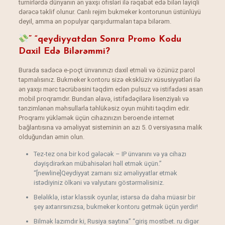
turnirlərdə dünyanın ən yaxşı ofisləri ilə rəqabət edə bilən layiqli
dərəcə təklif olunur. Canlı rejim bukmeker kontorunun üstünlüyü
deyil, amma ən populyar qarşıdurmaları tapa bilərəm.
” “qeydiyyatdan Sonra Promo Kodu
Daxil Edə Bilərəmmi?
Burada sadəcə e-poçt ünvanınızı daxil etməli və özünüz parol
tapmalısınız. Bukmeker kontoru sizə eksklüziv xüsusiyyətləri ilə
ən yaxşı mərc təcrübəsini təqdim edən pulsuz və istifadəsi asan
mobil proqramdır. Bundan əlavə, istifadəçilərə lisenziyalı və
tənzimlənən məhsullarla təhlükəsiz oyun mühiti təqdim edir.
Proqramı yükləmək üçün cihazınızın beroende internet
bağlantısına və əməliyyat sisteminin ən azı 5. 0 versiyasına malik
olduğundan əmin olun.
Tez-tez ona bir kod gələcək – IP ünvanını və ya cihazı
dəyişdirərkən mübahisələri həll etmək üçün.”
“[newline]Qeydiyyat zamanı siz əməliyyatlar etmək
istədiyiniz ölkəni və valyutanı göstərməlisiniz.
Beləliklə, istər klassik oyunlar, istərsə də daha müasir bir
şey axtarırsınızsa, bukmeker kontoru getmək üçün yerdir!
Bilmək lazımdır ki, Rusiya saytına” “giriş mostbet. ru digər