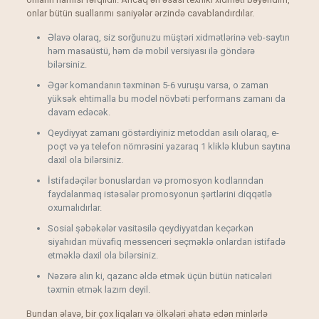
onlar bütün suallarımı saniyələr ərzində cavablandırdılar.
Əlavə olaraq, siz sorğunuzu müştəri xidmətlərinə veb-saytın
həm masaüstü, həm də mobil versiyası ilə göndərə
bilərsiniz.
Əgər komandanın təxminən 5-6 vuruşu varsa, o zaman
yüksək ehtimalla bu model növbəti performans zamanı da
davam edəcək.
Qeydiyyat zamanı göstərdiyiniz metoddan asılı olaraq, e-
poçt və ya telefon nömrəsini yazaraq 1 kliklə klubun saytına
daxil ola bilərsiniz.
İstifadəçilər bonuslardan və promosyon kodlarından
faydalanmaq istəsələr promosyonun şərtlərini diqqətlə
oxumalıdırlar.
Sosial şəbəkələr vasitəsilə qeydiyyatdan keçərkən
siyahıdan müvafiq messenceri seçməklə onlardan istifadə
etməklə daxil ola bilərsiniz.
Nəzərə alın ki, qazanc əldə etmək üçün bütün nəticələri
təxmin etmək lazım deyil.
Bundan əlavə, bir çox liqaları və ölkələri əhatə edən minlərlə