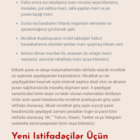
Daha sonra siz istədiyiniz mərc növünü seçə bilərsiniz,
məsələn, pul xəttinə mərc, xalla yayılan mərc və ya
yuxarı/aşağı mərc.
Sonra isə barabanın fırlanıb rəqəmləri verməsini və
qazanmağınızı gözləmək qalır.
Mostbet Azərbaycanın mobil tətbiqləri futbol
həvəskarlarına istənilən yerdən mərc qoymaq imkanı verir.
Amma idman mərcləri ilə, xüsusən də onlayn mərci
seçsəniz, evinizdə rahatlıqla mərc qoya bilərsiniz.
Etibarlı şəxsi və əlaqə məlumatlarından istifadə edərək mostbet
az saytında qeydiyyatdan keçməlisiniz. Mostbet az-da
qeydiyyatdan keçmək üçün internet saytına daxil olun və ekranın
yuxarı sağ küncündə müvafiq düyməni sıxın. 3 qeydiyyat
variantından birini seçin və tələb olunan məlumatları doldurun.
Onlar sizin şəxsi hesabınızda mostbet azerbaycan giriş üçün
istifadə olunacaq. Əksər mostbet giriş üçün e-poçt şəxsi
hesabınızda qeydiyyat zamanı yaradılan login və parol kimi
istifadə olunacaq. VK,” “Yahoo, Steam, Twitter və ya Telegram
vasitəsilə avtorizasiyadan birini seçə bilərsiniz.
Yeni Istifadəçilər Üçün