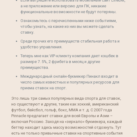
Если вы решите использовать мобильный сайт Linebet,
а не приложение или версию для ПК, никакие
функциональные возможности не будут потеряны.
Ознакомьтесь с перечисленными ниже событиями,
чтобы узнать, на какие из них вы можете сделать
ставку.
Среди прочих его преимуществ стабильная работа и
удобство управления.
Теперь мне как VIP-клиенту компания дает кэшбек в
размере 7. 5%, 2 фрибета в месяц и другие
преимущества.
Международный онлайн-букмекер Пинакл входит в
число самых известных и популярных ресурсов для
приема ставок на спорт.
Это лишь три самых популярных вида спорта для ставок,
но существуют и другие, такие как хоккей, американский
футбол, бейсбол, гольф, бокс, ММА и т. д. С 2007 года
Pinnacle предлагает ставки для всей Европы и Азии –
включая Россию. Заходя на «зеркало» букмекера, каждый
беттер находит здесь массу возможностей отдохнуть. Тут
есть не только привычные ставки на спортивные события