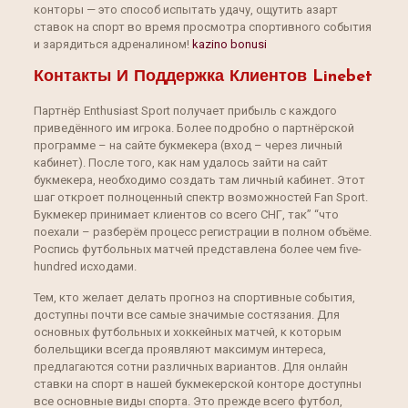
конторы — это способ испытать удачу, ощутить азарт
ставок на спорт во время просмотра спортивного события
и зарядиться адреналином!
kazino bonusi
Контакты И Поддержка Клиентов Linebet
Партнёр Enthusiast Sport получает прибыль с каждого
приведённого им игрока. Более подробно о партнёрской
программе – на сайте букмекера (вход – через личный
кабинет). После того, как нам удалось зайти на сайт
букмекера, необходимо создать там личный кабинет. Этот
шаг откроет полноценный спектр возможностей Fan Sport.
Букмекер принимает клиентов со всего СНГ, так” “что
поехали – разберём процесс регистрации в полном объёме.
Роспись футбольных матчей представлена более чем five-
hundred исходами.
Тем, кто желает делать прогноз на спортивные события,
доступны почти все самые значимые состязания. Для
основных футбольных и хоккейных матчей, к которым
болельщики всегда проявляют максимум интереса,
предлагаются сотни различных вариантов. Для онлайн
ставки на спорт в нашей букмекерской конторе доступны
все основные виды спорта. Это прежде всего футбол,