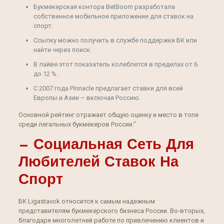
Букмекерская контора BetBoom разработала
собственное мобильное приложение для ставок на
спорт.
Ссылку можно получить в службе поддержки БК или
найти через поиск.
В лайве этот показатель колеблется в пределах от 6
до 12 %.
С 2007 года Pinnacle предлагает ставки для всей
Европы и Азии – включая Россию.
Основной рейтинг отражает общую оценку и место в топе
среди легальных букмекеров России.”
— Социальная Сеть Для
Любителей Ставок На
Спорт
БК Ligastavok относится к самым надежным
представителям букмекерского бизнеса России. Во-вторых,
благодаря многолетней работе по привлечению клиентов и