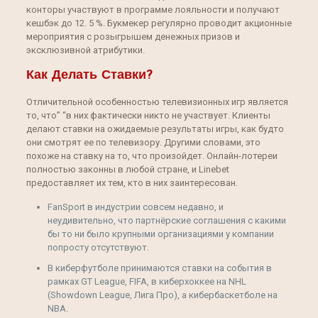
конторы участвуют в программе лояльности и получают
кешбэк до 12. 5 %. Букмекер регулярно проводит акционные
мероприятия с розыгрышем денежных призов и
эксклюзивной атрибутики.
Как Делать Ставки?
Отличительной особенностью телевизионных игр является
то, что” “в них фактически никто не участвует. Клиенты
делают ставки на ожидаемые результаты игры, как будто
они смотрят ее по телевизору. Другими словами, это
похоже на ставку на то, что произойдет. Онлайн-лотереи
полностью законны в любой стране, и Linebet
предоставляет их тем, кто в них заинтересован.
FanSport в индустрии совсем недавно, и
неудивительно, что партнёрские соглашения с какими
бы то ни было крупными организациями у компании
попросту отсутствуют.
В киберфутболе принимаются ставки на события в
рамках GT League, FIFA, в киберхоккее на NHL
(Showdown League, Лига Про), а кибербаскетболе на
NBA.