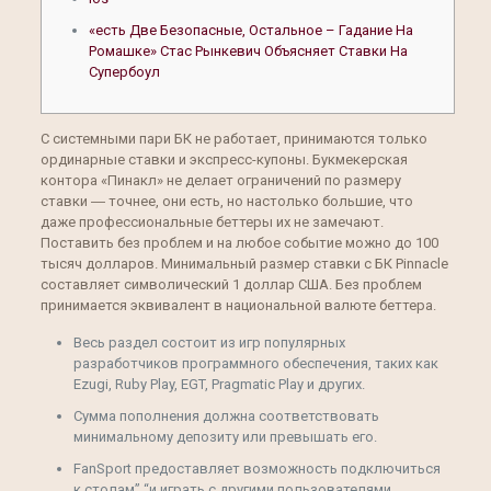
«есть Две Безопасные, Остальное – Гадание На
Ромашке» Стас Рынкевич Объясняет Ставки На
Супербоул
С системными пари БК не работает, принимаются только
ординарные ставки и экспресс-купоны. Букмекерская
контора «Пинакл» не делает ограничений по размеру
ставки ― точнее, они есть, но настолько большие, что
даже профессиональные беттеры их не замечают.
Поставить без проблем и на любое событие можно до 100
тысяч долларов. Минимальный размер ставки с БК Pinnacle
составляет символический 1 доллар США. Без проблем
принимается эквивалент в национальной валюте беттера.
Весь раздел состоит из игр популярных
разработчиков программного обеспечения, таких как
Ezugi, Ruby Play, EGT, Pragmatic Play и других.
Сумма пополнения должна соответствовать
минимальному депозиту или превышать его.
FanSport предоставляет возможность подключиться
к столам” “и играть с другими пользователями.