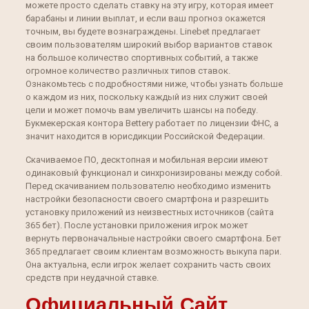
можете просто сделать ставку на эту игру, которая имеет
барабаны и линии выплат, и если ваш прогноз окажется
точным, вы будете вознаграждены. Linebet предлагает
своим пользователям широкий выбор вариантов ставок
на большое количество спортивных событий, а также
огромное количество различных типов ставок.
Ознакомьтесь с подробностями ниже, чтобы узнать больше
о каждом из них, поскольку каждый из них служит своей
цели и может помочь вам увеличить шансы на победу.
Букмекерская контора Bettery работает по лицензии ФНС, а
значит находится в юрисдикции Российской Федерации.
Скачиваемое ПО, десктопная и мобильная версии имеют
одинаковый функционал и синхронизированы между собой.
Перед скачиванием пользователю необходимо изменить
настройки безопасности своего смартфона и разрешить
установку приложений из неизвестных источников (сайта
365 бет). После установки приложения игрок может
вернуть первоначальные настройки своего смартфона. Бет
365 предлагает своим клиентам возможность выкупа пари.
Она актуальна, если игрок желает сохранить часть своих
средств при неудачной ставке.
Официальный Сайт