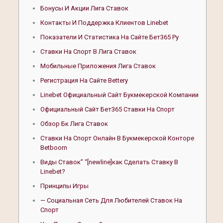
Бонусы И Акции Лига Ставок
Контакты И Поддержка Клиентов Linebet
Показатели И Статистика На Сайте Бет365 Ру
Ставки На Спорт В Лига Ставок
Мобильные Приложения Лига Ставок
Регистрация На Сайте Bettery
Linebet Официальный Сайт Букмекерской Компании
Официальный Сайт Бет365 Ставки На Спорт
Обзор Бк Лига Ставок
Ставки На Спорт Онлайн В Букмекерской Конторе
Betboom
Виды Ставок” “[newline]как Сделать Ставку В
Linebet?
Принципы Игры
— Социальная Сеть Для Любителей Ставок На
Спорт