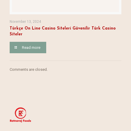
November 13, 2024
Türkçe On Line Casino Siteleri Güvenilir Türk Casino
Siteler
Read more
Comments are closed.