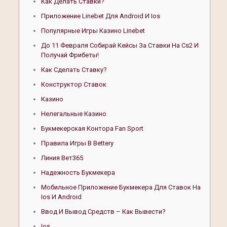
Как Делать Ставки?
Приложение Linebet Для Android И Ios
Популярные Игры Казино Linebet
До 11 Февраля Собирай Кейсы За Ставки На Cs2 И
Получай Фрибеты!
Как Сделать Ставку?
Конструктор Ставок
Казино
Нелегальные Казино
Букмекерская Контора Fan Sport
Правила Игры В Bettery
Линия Вет365
Надежность Букмекера
Мобильное Приложение Букмекера Для Ставок На
Ios И Android
Ввод И Вывод Средств – Как Вывести?
Ios