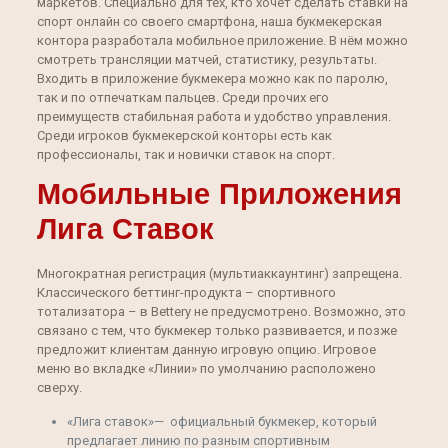
маркетов. Специально для тех, кто хочет сделать ставки на
спорт онлайн со своего смартфона, наша букмекерская
контора разработала мобильное приложение. В нём можно
смотреть трансляции матчей, статистику, результаты.
Входить в приложение букмекера можно как по паролю,
так и по отпечаткам пальцев. Среди прочих его
преимуществ стабильная работа и удобство управления.
Среди игроков букмекерской конторы есть как
профессионалы, так и новички ставок на спорт.
Мобильные Приложения
Лига Ставок
Многократная регистрация (мультиаккаунтинг) запрещена.
Классического беттинг-продукта – спортивного
тотализатора – в Bettery не предусмотрено. Возможно, это
связано с тем, что букмекер только развивается, и позже
предложит клиентам данную игровую опцию. Игровое
меню во вкладке «Линии» по умолчанию расположено
сверху.
«Лига ставок»— официальный букмекер, который
предлагает линию по разным спортивным