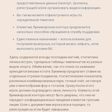
предоставленные данные (паспорт, прописка,
регистрация) и/или организовать видеоконференцию.
Вы также можете отфильтровать игры по
определенной тематике.
Клиентам, букмекерская контора предлагается
несколько способов обращения в службу поддержки.
Единственное назначение — использование для
получения выигрыша, который можно забрать, если
выполнить условия БК.
Здесь содержатся исходы последних матчей, статистика
личных встреч, турнирные таблицы чемпионатов из разных
видов спорта. Объём велик, так что поиск по названию
приходится весьма кстати. Букмекер предлагает ставки на
отдельные отрезки поединков, статистические показатели,
различные комбинированные пари, точный счёт, не говоря
уже о многообразии фор и тоталов. Сразу после этого
игрок должен подтвердить свою личность. Клиенты этой
букмекерской конторы могут быть уверены, что она не
передаст конфиденциальные сведения клиентов третьим
лицам. Если с документами игрока все в порядке, то
регистрация на этом будет завершена.