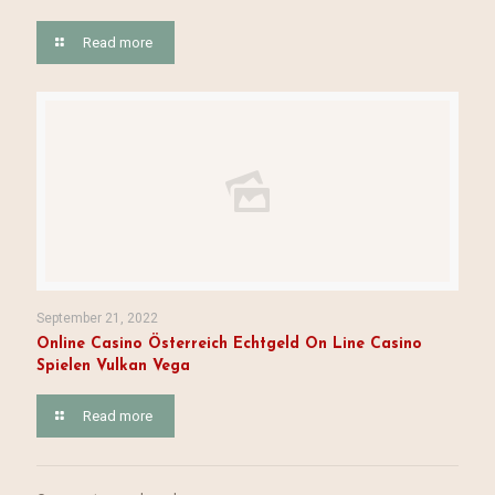
Read more
September 21, 2022
Online Casino Österreich Echtgeld On Line Casino
Spielen Vulkan Vega
Read more