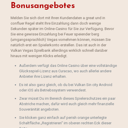
Bonusangebotes
Melden Sie sich dort mit Ihren Kundendaten a great und in
confluer Regel steht Ihre Einzahlung dann doch wenige
Sekunden später im Online-Casino für Sie zur Verfügung. Bevor
Sie eine gewisse Einzahlung bei Feuer speiender berg
(umgangssprachlich) Vegas vornehmen können, müssen Sie
natürlich erst ein Spielerkonto erstellen. Das ist auch in der
Vulkan Vegas Spielbank allerdings wirklich schnell darüber
hinaus mit wenigen Klicks erledigt.
Außerdem verfügt das Online Casino über eine vollständige
Glücksspiel-Lizenz aus Curacao, wo auch allerlei andere
Anbieter ihre Lizenz erhalten.
Es ist also ganz gleich, ob du bei Vulkan Sin city Android
oder iOS als Betriebssystem verwendest.
Zwar müsst Du im Bereich dieses Spielerschutzes ein paar
Abstriche machen, dafür wird euch gleich mehr finanzielle
Souveränität angeboten.
Sie klicken ganz einfach auf perish orange unterlegte
Schaltfläche „Registrieren“ im oberen rechten Eck dieser