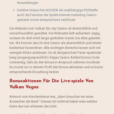
Auszahlungen.
Darüber hinaus hat eCOGRA als unabhängige Prüfstelle
auch die Fairness der Spiele internet marketing Casino
getestet sowie entsprechend zertifiziert.
Die Website vom Vulkan Sin city Casino ist übersichtlich und
nutzerfreundlich gestaltet. Die Webseite lädt außerdem zügig,
sodass du dich nicht lange gedulden musst, bis alles geladen
hat. Wir können das On-line Casino als übersichtlich und intuitiv
bedienbar bezeichnen. Alle wichtigen Bereiche lassen sich mit
wenigen Klicks ansteuern. Es ist übrigens kein Feuer speiender
berg (umgangssprachlich) Vegas Casino Added bonus Code
notwendig, falls du den Bonus in Anspruch nehmen möchtest.
Du musst nur in deinem Profil den Bonus aktivieren und ne kurze
entsprechende Einzahlung leisten.
Bonusaktionen Für Die Live-spiele Von
Vulkan Vegas
Antwort vom Kundendienst war, „dann brauchen wir einen
Anzeichen der Bank“ Dieses ich nichtmal lieber weis welche
Karte das war erfassen die nicht.