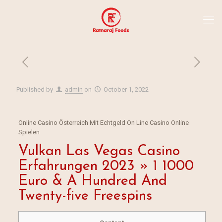
Published by
admin
on
October 1, 2022
Online Casino Österreich Mit Echtgeld On Line Casino Online
Spielen
Vulkan Las Vegas Casino
Erfahrungen 2023 » 1 1000
Euro & A Hundred And
Twenty-five Freespins