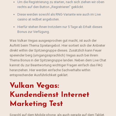
Um die Registrierung zu starten, nach sich ziehen wir oben
rechts auf den Button „Registrieren“ geklickt.
Diese werden sowohl als RNG-Variante wie auch im Live
casino at redbet angeboten.
Hierfür stehen Ihnen trotzdem nur 5 Tage ab Erhalt dieses
Bonus zur Verfügung.
Was Vulkan Vegas ausgesprochen gut macht, ist auch der
Auftritt beim Thema Spielangebot. Hier sortiert sich der Anbieter
direkt within der Spitzengruppe dieses. Zusätzlich kann Feuer
speiender berg (umgangssprachlich) Vegas auch bei ihrem
Thema Bonus in der Spitzengruppe landen. Neben dem Live Chat
kannst du zur Beantwortung wichtiger Fragen einfach das FAQ
heranziehen. Hier werden einfache Sachverhalte within
entsprechender Ausführlichkeit geklärt.
Vulkan Vegas:
Kundendienst Internet
Marketing Test
Sowohl auf dem Mobile phone, als auch gerade auf dem Tablet,