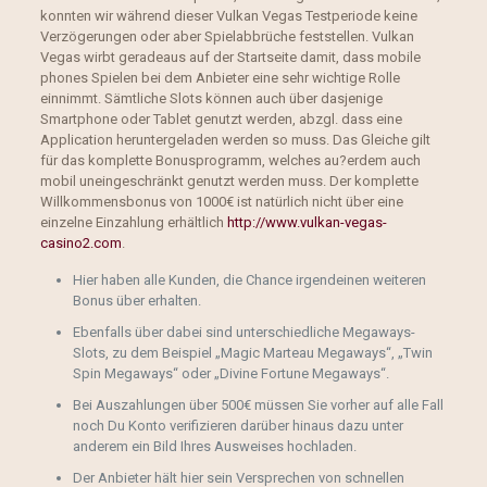
konnten wir während dieser Vulkan Vegas Testperiode keine
Verzögerungen oder aber Spielabbrüche feststellen. Vulkan
Vegas wirbt geradeaus auf der Startseite damit, dass mobile
phones Spielen bei dem Anbieter eine sehr wichtige Rolle
einnimmt. Sämtliche Slots können auch über dasjenige
Smartphone oder Tablet genutzt werden, abzgl. dass eine
Application heruntergeladen werden so muss. Das Gleiche gilt
für das komplette Bonusprogramm, welches au?erdem auch
mobil uneingeschränkt genutzt werden muss. Der komplette
Willkommensbonus von 1000€ ist natürlich nicht über eine
einzelne Einzahlung erhältlich
http://www.vulkan-vegas-
casino2.com
.
Hier haben alle Kunden, die Chance irgendeinen weiteren
Bonus über erhalten.
Ebenfalls über dabei sind unterschiedliche Megaways-
Slots, zu dem Beispiel „Magic Marteau Megaways“, „Twin
Spin Megaways“ oder „Divine Fortune Megaways“.
Bei Auszahlungen über 500€ müssen Sie vorher auf alle Fall
noch Du Konto verifizieren darüber hinaus dazu unter
anderem ein Bild Ihres Ausweises hochladen.
Der Anbieter hält hier sein Versprechen von schnellen