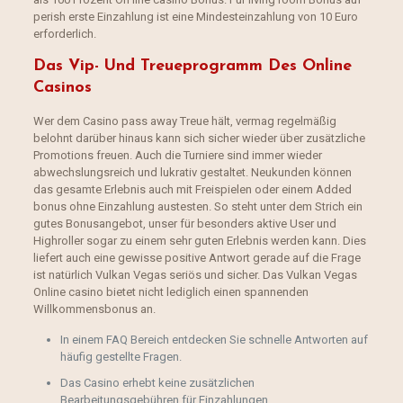
perish erste Einzahlung ist eine Mindesteinzahlung von 10 Euro
erforderlich.
Das Vip- Und Treueprogramm Des Online
Casinos
Wer dem Casino pass away Treue hält, vermag regelmäßig
belohnt darüber hinaus kann sich sicher wieder über zusätzliche
Promotions freuen. Auch die Turniere sind immer wieder
abwechslungsreich und lukrativ gestaltet. Neukunden können
das gesamte Erlebnis auch mit Freispielen oder einem Added
bonus ohne Einzahlung austesten. So steht unter dem Strich ein
gutes Bonusangebot, unser für besonders aktive User und
Highroller sogar zu einem sehr guten Erlebnis werden kann. Dies
liefert auch eine gewisse positive Antwort gerade auf die Frage
ist natürlich Vulkan Vegas seriös und sicher. Das Vulkan Vegas
Online casino bietet nicht lediglich einen spannenden
Willkommensbonus an.
In einem FAQ Bereich entdecken Sie schnelle Antworten auf
häufig gestellte Fragen.
Das Casino erhebt keine zusätzlichen
Bearbeitungsgebühren für Einzahlungen.