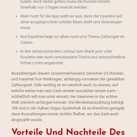
kulant, doch leider gottes muss der Kuchen bereits
innerhalb von 5 Tagen erreicht werden.
Mein Fazit für die App sieht so aus, dass der Operator auf
einer ausgesprochen soliden Basis steht und überzeugen
muss.
Ihre Expertise liegt vor allem rund ums Thema Zahlungen im
Casino.
In den entsprechenden Lobbys zum Black jack oder
Roulette sein euch verschiedene Tische und unterschiedlich
hohen Limits angeboten.
Auszahlungen dauern zusammenfassend zwischen 24 Stunden
und maximal four Werktagen, abhängig vonseiten der gewählten
Zahlungsart. Sehr wichtig ist es natürlich auch zu wissen, auf
welche weise man sein Cash wieder auszahlen lassen kann –
schließlich will man unter einsatz der Gewinnen in der echten
Welt ziemlich anfangen können. Die Mindestauszahlung beträgt
10€ und in der Vulkan Vegas Spielothek ist es therefore geregelt,
dass Auszahlungen immer dorthin fließen, wo das Geld auch
eingezahlt wurde.
Vorteile Und Nachteile Des