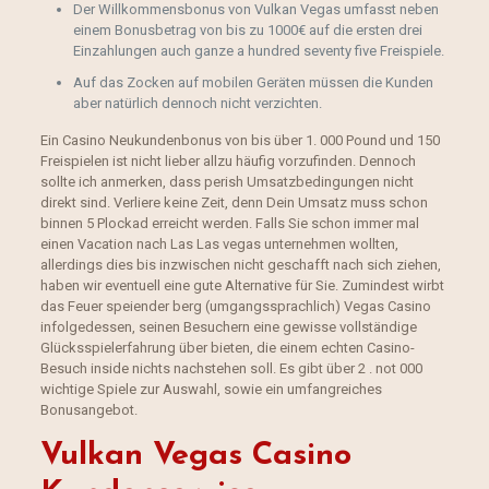
Der Willkommensbonus von Vulkan Vegas umfasst neben
einem Bonusbetrag von bis zu 1000€ auf die ersten drei
Einzahlungen auch ganze a hundred seventy five Freispiele.
Auf das Zocken auf mobilen Geräten müssen die Kunden
aber natürlich dennoch nicht verzichten.
Ein Casino Neukundenbonus von bis über 1. 000 Pound und 150
Freispielen ist nicht lieber allzu häufig vorzufinden. Dennoch
sollte ich anmerken, dass perish Umsatzbedingungen nicht
direkt sind. Verliere keine Zeit, denn Dein Umsatz muss schon
binnen 5 Plockad erreicht werden. Falls Sie schon immer mal
einen Vacation nach Las Las vegas unternehmen wollten,
allerdings dies bis inzwischen nicht geschafft nach sich ziehen,
haben wir eventuell eine gute Alternative für Sie. Zumindest wirbt
das Feuer speiender berg (umgangssprachlich) Vegas Casino
infolgedessen, seinen Besuchern eine gewisse vollständige
Glücksspielerfahrung über bieten, die einem echten Casino-
Besuch inside nichts nachstehen soll. Es gibt über 2 . not 000
wichtige Spiele zur Auswahl, sowie ein umfangreiches
Bonusangebot.
Vulkan Vegas Casino