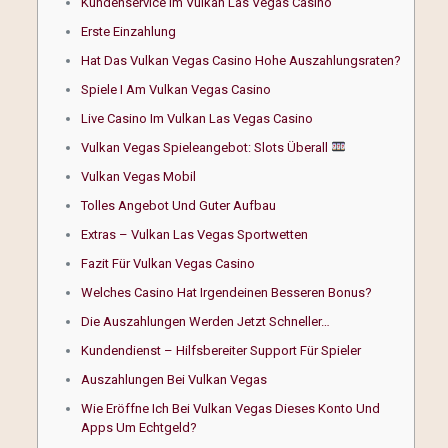
Kundenservice Im Vulkan Las Vegas Casino
Erste Einzahlung
Hat Das Vulkan Vegas Casino Hohe Auszahlungsraten?
Spiele I Am Vulkan Vegas Casino
Live Casino Im Vulkan Las Vegas Casino
Vulkan Vegas Spieleangebot: Slots Überall
Vulkan Vegas Mobil
Tolles Angebot Und Guter Aufbau
Extras – Vulkan Las Vegas Sportwetten
Fazit Für Vulkan Vegas Casino
Welches Casino Hat Irgendeinen Besseren Bonus?
Die Auszahlungen Werden Jetzt Schneller…
Kundendienst – Hilfsbereiter Support Für Spieler
Auszahlungen Bei Vulkan Vegas
Wie Eröffne Ich Bei Vulkan Vegas Dieses Konto Und
Apps Um Echtgeld?