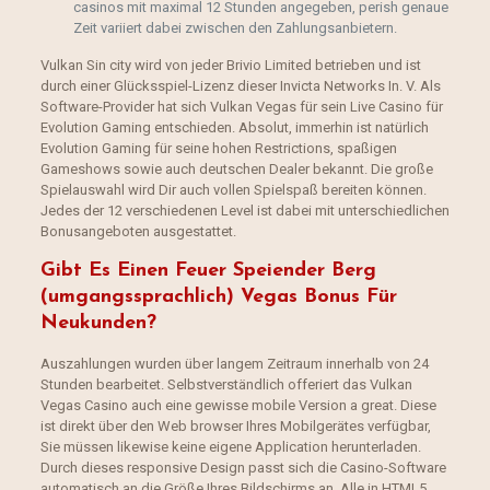
casinos mit maximal 12 Stunden angegeben, perish genaue
Zeit variiert dabei zwischen den Zahlungsanbietern.
Vulkan Sin city wird von jeder Brivio Limited betrieben und ist
durch einer Glücksspiel-Lizenz dieser Invicta Networks In. V. Als
Software-Provider hat sich Vulkan Vegas für sein Live Casino für
Evolution Gaming entschieden. Absolut, immerhin ist natürlich
Evolution Gaming für seine hohen Restrictions, spaßigen
Gameshows sowie auch deutschen Dealer bekannt. Die große
Spielauswahl wird Dir auch vollen Spielspaß bereiten können.
Jedes der 12 verschiedenen Level ist dabei mit unterschiedlichen
Bonusangeboten ausgestattet.
Gibt Es Einen Feuer Speiender Berg
(umgangssprachlich) Vegas Bonus Für
Neukunden?
Auszahlungen wurden über langem Zeitraum innerhalb von 24
Stunden bearbeitet. Selbstverständlich offeriert das Vulkan
Vegas Casino auch eine gewisse mobile Version a great. Diese
ist direkt über den Web browser Ihres Mobilgerätes verfügbar,
Sie müssen likewise keine eigene Application herunterladen.
Durch dieses responsive Design passt sich die Casino-Software
automatisch an die Größe Ihres Bildschirms an. Alle in HTML5