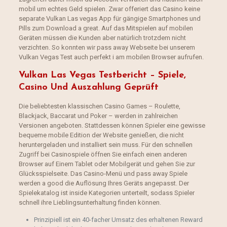
mobil um echtes Geld spielen. Zwar offeriert das Casino keine
separate Vulkan Las vegas App für gängige Smartphones und
Pills zum Download a great. Auf das Mitspielen auf mobilen
Geräten müssen die Kunden aber natürlich trotzdem nicht
verzichten. So konnten wir pass away Webseite bei unserem
Vulkan Vegas Test auch perfekt i am mobilen Browser aufrufen.
Vulkan Las Vegas Testbericht – Spiele,
Casino Und Auszahlung Geprüft
Die beliebtesten klassischen Casino Games – Roulette,
Blackjack, Baccarat und Poker – werden in zahlreichen
Versionen angeboten. Stattdessen können Spieler eine gewisse
bequeme mobile Edition der Website genießen, die nicht
heruntergeladen und installiert sein muss. Für den schnellen
Zugriff bei Casinospiele öffnen Sie einfach einen anderen
Browser auf Einem Tablet oder Mobilgerät und gehen Sie zur
Glücksspielseite. Das Casino-Menü und pass away Spiele
werden a good die Auflösung Ihres Geräts angepasst. Der
Spielekatalog ist inside Kategorien unterteilt, sodass Spieler
schnell ihre Lieblingsunterhaltung finden können.
Prinzipiell ist ein 40-facher Umsatz des erhaltenen Reward