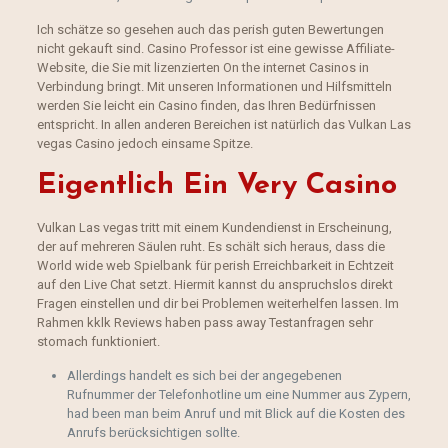
Ich schätze so gesehen auch das perish guten Bewertungen
nicht gekauft sind. Casino Professor ist eine gewisse Affiliate-
Website, die Sie mit lizenzierten On the internet Casinos in
Verbindung bringt. Mit unseren Informationen und Hilfsmitteln
werden Sie leicht ein Casino finden, das Ihren Bedürfnissen
entspricht. In allen anderen Bereichen ist natürlich das Vulkan Las
vegas Casino jedoch einsame Spitze.
Eigentlich Ein Very Casino
Vulkan Las vegas tritt mit einem Kundendienst in Erscheinung,
der auf mehreren Säulen ruht. Es schält sich heraus, dass die
World wide web Spielbank für perish Erreichbarkeit in Echtzeit
auf den Live Chat setzt. Hiermit kannst du anspruchslos direkt
Fragen einstellen und dir bei Problemen weiterhelfen lassen. Im
Rahmen kklk Reviews haben pass away Testanfragen sehr
stomach funktioniert.
Allerdings handelt es sich bei der angegebenen
Rufnummer der Telefonhotline um eine Nummer aus Zypern,
had been man beim Anruf und mit Blick auf die Kosten des
Anrufs berücksichtigen sollte.