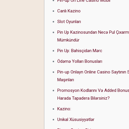
Pin-up On Line Casino Mobil
Canlı Kazino
Slot Oyunları
Pin Up Kazinosundan Necə Pul Çıxar
Mümkündür
Pin Up: Bahisçidən Mərc
Ödəmə Yolları Bonusları
Pin-up Onlayn Online Casino Saytının S
Maşınları
Promosyon Kodlarını Və Added Bonus 
Harada Tapadera Bilərsiniz?
Kazino:
Unikal Xüsusiyyətlər