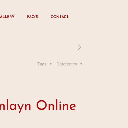
ALLERY
FAQ’S
CONTACT
Tags
Categories
nlayn Online