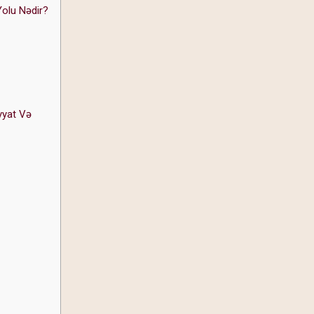
olu Nədir?
yyat Və