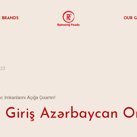
 BRANDS
OUR G
023
 Imkanlarını Açığa Çıxartın!
o Giriş Azərbaycan O