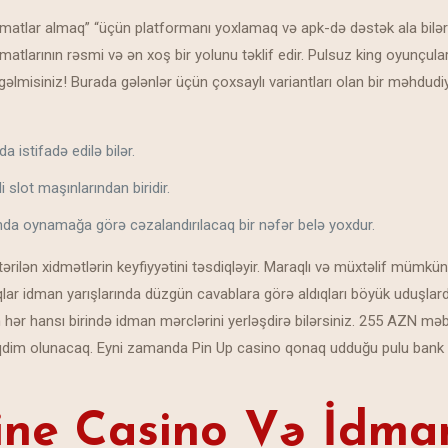
umatlar almaq” “üçün platformanı yoxlamaq və apk-də dəstək ala bilərsi
tlarının rəsmi və ən xoş bir yolunu təklif edir. Pulsuz king oyunçuları
lmisiniz! Burada gələnlər üçün çoxsaylı variantları olan bir məhdudiy
 istifadə edilə bilər.
slot maşınlarından biridir.
nda oynamağa görə cəzalandırılacaq bir nəfər belə yoxdur.
stərilən xidmətlərin keyfiyyətini təsdiqləyir. Maraqlı və müxtəlif müm
lar idman yarışlarında düzgün cavablara görə aldıqları böyük uduşlard
 hər hansı birində idman mərclərini yerləşdirə bilərsiniz. 255 AZN 
dim olunacaq. Eyni zamanda Pin Up casino qonaq udduğu pulu bank ka
ne Casino Və İdma