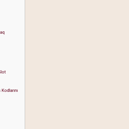
maq
lot
Kodlarını