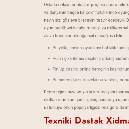
Onlarla onlayn söhbət, e-poçt və ahora telef
və dünyanın başqa bir çox” “ölkələrində oyun
nəyin sizi gözləyə biləcəyini təsvir edəcəyik.
oyun təcrübənizi daha maraqlı və mükəmməl e
əlavə bonuslar almağa nail olacağınızı bilir.
Bu yolla, casino oyunlarını həftəlik tədq
Pulun çıxarılması seçilmiş ödəniş sistemi
Pin Up casino online həmçinin kazinonu
Bu sistem kazino üzvlərinə verilmiş bonus
Demo rejimi sizə ən yaxşı strategiyanı tapmağ
slotları mümkün qədər geniş auditoriya üçün m
üstünlüyü onun populyarlığıdır, ona görə də
Texniki Dəstək Xidm