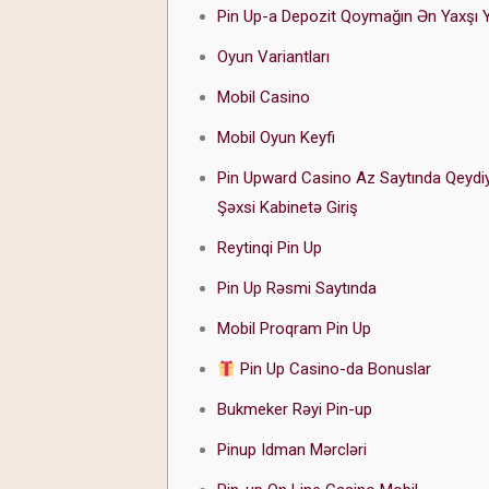
Pin Up-a Depozit Qoymağın Ən Yaxşı Y
Oyun Variantları
Mobil Casino
Mobil Oyun Keyfi
Pin Upward Casino Az Saytında Qeydi
Şəxsi Kabinetə Giriş
Reytinqi Pin Up
Pin Up Rəsmi Saytında
Mobil Proqram Pin Up
Pin Up Casino-da Bonuslar
Bukmeker Rəyi Pin-up
Pinup Idman Mərcləri