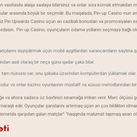
on vasitəsilə əlaqə saxlaya bilərsiniz və onlar sizə kömək etməkdən
çular arasında böyük bir seçimdir. Bu məqalədə, Pin-up Casino-nun ə
 Biz Pin Upwards Casino üçün ən cazibəli bonusları və promosiyaları se
dəsin.. Pin-up Casino, oyunçuların ödəmə yollarını seçməyə bağlı ol
iqatçılarını dəyişdirmək üçün mobil aygıtlardan sərəncamların saytına 
ndən asılı olaraq bir neçə günə qədər çəkə bilər.
n tam nüsxəsi var, onu şəbəkə üzərindən kompüterdən yükləmək olar.
dur və onlar kazino oyunlarının müxtəlif və xüsusi metodlarından birin
a və ahora sadəcə öz bəxtinizi sınamağa imkan verir. Mərc ölçüsü gen
araqlı edir. Oyunçular şanslarını artırmaq üçün ən çox bildikləri idma
 internetdə qarşıdan gələn matçlar” “haqqında məlumat tapmaq asan 
əti