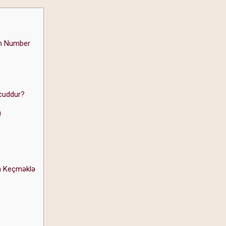
in Number
cuddur?
ı
an Keçməklə