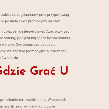
 zależy od regulaminów, jakie przygotowują
le posiadają kod promocyjny na start.
nym połączeniu internetowym. Czas przyjrzeć
we bonusy, jaka jest najlepsza kwota bonusu
e warunki. Gdy bonus bez depozytu
nalnie wpisać kod promocyjny. W zależności
nków obrotu.
Gdzie Grać U
ą po zakończeniu każdej rundy. W sportach
taj jednak, że o wyniku w końcowym