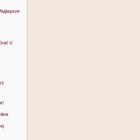
Najlepsze
Grać U
ez
e!
line
ej: