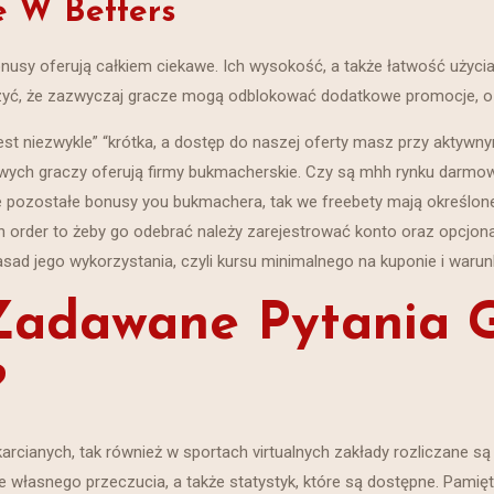
e W Betters
nusy oferują całkiem ciekawe. Ich wysokość, a także łatwość użycia
zyć, że zazwyczaj gracze mogą odblokować dodatkowe promocje, o i
jest niezwykle” “krótka, a dostęp do naszej oferty masz przy aktyw
 nowych graczy oferują firmy bukmacherskie. Czy są mhh rynku darmo
se pozostałe bonusy you bukmachera, tak we freebety mają określon
 in order to żeby go odebrać należy zarejestrować konto oraz opcjo
ad jego wykorzystania, czyli kursu minimalnego na kuponie i waru
 Zadawane Pytania 
?
arcianych, tak również w sportach virtualnych zakłady rozliczane s
 własnego przeczucia, a także statystyk, które są dostępne. Pamię