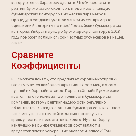
которую вы собираетесь сделать. Чтобы составить
рейтинг букмекерских контор мы оценивали каждую
букмекерскую контору по множеству параметров.
Процедура создания учетной записи имеет примерно
одинаковый алгоритм во всех” “российских букмекерских
конторах. Выбрать лучшую букмекерскую контору в 2023
году поможет полный список честных букмекеров на нашем
сайте.
Сравните
Коэффициенты
Вы сможете понять, кто предлагает хорошие котировки,
где отмечается наиболее вариативная роспись, а у кого
лучший выбор лайв-ставок. Портал «Онлайн Букмекеры»
постоянно отслеживает деятельность букмекерских
компаний, поэтому рейтинг надежности регулярно
обновляется. У каждого онлайн-букмекера есть как плюсы
так и минусы, на этом сайте вы сможете изучить
преимущества и недостатки каждого. Ну а подборку
наилучших на рынке букмекеров составляют и
предоставляют проверенные эксперты, список” “вы