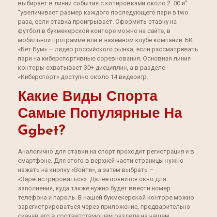
выбирает в линии события с котировками около 2. 00 и”
“увеличивает размер каждого последующего пари в two
раза, если ставка проигрывает. Оформить ставку на
футбол в букмекерской конторе можно на сайте, в
мобильной программе или в наземном клубе компании. БК
«Бет Бум» — лидер российского рынка, если рассматривать
пари на киберспортивные соревнования. Основная линия
конторы охватывает 30+ дисциплин, а в разделе
«Киберспорт» доступно около 14 видеоигр.
Какие Виды Спорта
Самые Популярные На
Ggbet?
Аналогично для ставки на спорт проходит регистрация и в
смартфоне. Для этого в верхней части страницы нужно
нажать на кнопку «Войти», а затем выбрать –
«Зарегистрироваться». Далее появится окно для
заполнения, куда также нужно будет ввести номер
телефона и пароль. В нашей букмекерской конторе можно
зарегистрироваться через приложение, предварительно
скачав его в соответствующем разделе на нашем