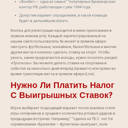
«Фонбет» – одна из самых” “популярных букмекерских
контор РФ, работающая с year 1994 года.
Допустим вариант определения, в какой команде
будет в дальнейшем играть
Кнопка для регистрации находится в меню приложения в
правом нижнем углу. Каждый зарегистрированный на
нашем сайте пользователь бк может в прямом эфире
смотреть футбольные, хоккейные, баскетбольные и многие
другие матчи и конечно сделать ставку на спорт. Чтобы
узнать, какие предлагаются исходы, нужно посетить раздел
«Прогнозы». Вы можете делать ставки на спортивные
события за несколько дней вперёд (прематч) или прямо во
время трансляции матча в прямом эфире (Live).
Нужно Ли Платить Налог
С Выигрышных Ставок?
Игрок выбирает подходящий вариант после анализа стиля
игры соперников и среднего количества угловых ударов в
предыдущих встречах. Например,” “сделка на ТБ 2 . not 5 в
соревновании «Бразилия – Аргентина» выиграет, если