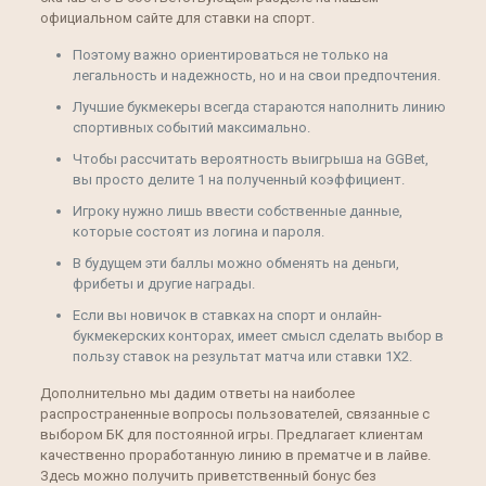
официальном сайте для ставки на спорт.
Поэтому важно ориентироваться не только на
легальность и надежность, но и на свои предпочтения.
Лучшие букмекеры всегда стараются наполнить линию
спортивных событий максимально.
Чтобы рассчитать вероятность выигрыша на GGBet,
вы просто делите 1 на полученный коэффициент.
Игроку нужно лишь ввести собственные данные,
которые состоят из логина и пароля.
В будущем эти баллы можно обменять на деньги,
фрибеты и другие награды.
Если вы новичок в ставках на спорт и онлайн-
букмекерских конторах, имеет смысл сделать выбор в
пользу ставок на результат матча или ставки 1X2.
Дополнительно мы дадим ответы на наиболее
распространенные вопросы пользователей, связанные с
выбором БК для постоянной игры. Предлагает клиентам
качественно проработанную линию в прематче и в лайве.
Здесь можно получить приветственный бонус без