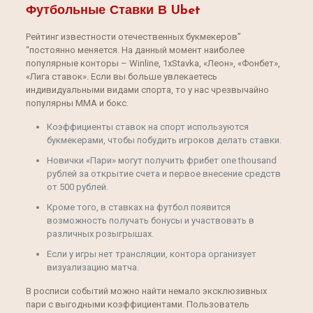
Футбольные Ставки В Ubet
Рейтинг известности отечественных букмекеров”
“постоянно меняется. На данный момент наиболее
популярные конторы – Winline, 1xStavka, «Леон», «Фонбет»,
«Лига ставок». Если вы больше увлекаетесь
индивидуальными видами спорта, то у нас чрезвычайно
популярны ММА и бокс.
Коэффициенты ставок на спорт используются
букмекерами, чтобы побудить игроков делать ставки.
Новички «Пари» могут получить фрибет one thousand
рублей за открытие счета и первое внесение средств
от 500 рублей.
Кроме того, в ставках на футбол появится
возможность получать бонусы и участвовать в
различных розыгрышах.
Если у игры нет трансляции, контора организует
визуализацию матча.
В росписи событий можно найти немало эксклюзивных
пари с выгодными коэффициентами. Пользователь