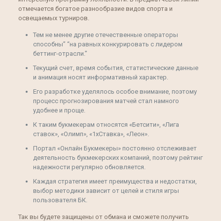
отмечается богатое разнообразие видов спорта и
освещаемых турниров.
Тем не менее другие отечественные операторы
способны” “на равных конкурировать с лидером
беттинг-отрасли.”
Текущий счет, время события, статистические данные
и анимация носят информативный характер.
Его разработке уделялось особое внимание, поэтому
процесс прогнозирования матчей стал намного
удобнее и проще.
К таким букмекерам относятся «Бетсити», «Лига
ставок», «Олимп», «1хСтавка», «Леон».
Портал «Онлайн Букмекеры» постоянно отслеживает
деятельность букмекерских компаний, поэтому рейтинг
надежности регулярно обновляется.
Каждая стратегия имеет преимущества и недостатки,
выбор методики зависит от целей и стиля игры
пользователя БК.
Так вы будете защищены от обмана и сможете получить