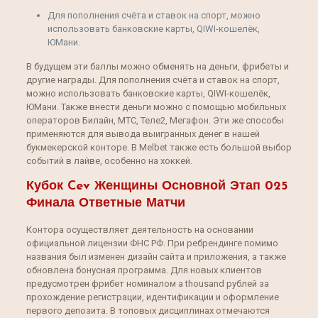
Для пополнения счёта и ставок на спорт, можно
использовать банковские карты, QIWI-кошелёк,
ЮМани.
В будущем эти баллы можно обменять на деньги, фрибеты и
другие награды. Для пополнения счёта и ставок на спорт,
можно использовать банковские карты, QIWI-кошелёк,
ЮМани. Также внести деньги можно с помощью мобильных
операторов Билайн, МТС, Теле2, Мегафон. Эти же способы
применяются для вывода выигранных денег в нашей
букмекерской конторе. В Melbet также есть большой выбор
событий в лайве, особенно на хоккей.
Кубок Cev Женщины Основной Этап 025
Финала Ответные Матчи
Контора осуществляет деятельность на основании
официальной лицензии ФНС РФ. При ребрендинге помимо
названия был изменен дизайн сайта и приложения, а также
обновлена бонусная программа. Для новых клиентов
предусмотрен фрибет номиналом a thousand рублей за
прохождение регистрации, идентификации и оформление
первого депозита. В топовых дисциплинах отмечаются