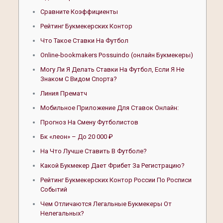
Сравните Коэффициенты
Рейтинг Букмекерских Контор
Что Такое Ставки На Футбол
Online-bookmakers Possuindo (онлайн Букмекеры)
Могу Ли Я Делать Ставки На Футбол, Если Я Не
Знаком С Видом Спорта?
Линия Прематч
Мобильное Приложение Для Ставок Онлайн:
Прогноз На Смену Футболистов
Бк «леон» – До 20 000 ₽
На Что Лучше Ставить В Футболе?
Какой Букмекер Дает Фрибет За Регистрацию?
Рейтинг Букмекерских Контор России По Росписи
Событий
Чем Отличаются Легальные Букмекеры От
Нелегальных?