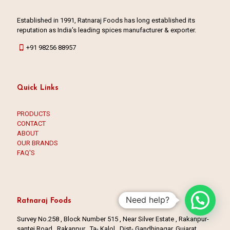
Established in 1991, Ratnaraj Foods has long established its
reputation as India’s leading spices manufacturer & exporter.
+91 98256 88957
Quick Links
PRODUCTS
CONTACT
ABOUT
OUR BRANDS
FAQ'S
Need help?
Ratnaraj Foods
Survey No.258 , Block Number 515 , Near Silver Estate , Rakanpur-
santej Road , Rakanpur , Ta- Kalol , Dist- Gandhinagar, Gujarat ,