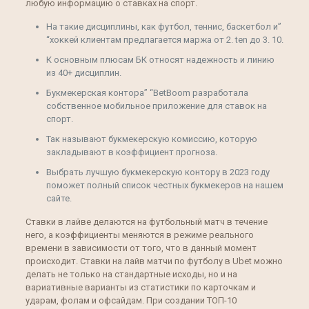
любую информацию о ставках на спорт.
На такие дисциплины, как футбол, теннис, баскетбол и”
“хоккей клиентам предлагается маржа от 2. ten до 3. 10.
К основным плюсам БК относят надежность и линию
из 40+ дисциплин.
Букмекерская контора” “BetBoom разработала
собственное мобильное приложение для ставок на
спорт.
Так называют букмекерскую комиссию, которую
закладывают в коэффициент прогноза.
Выбрать лучшую букмекерскую контору в 2023 году
поможет полный список честных букмекеров на нашем
сайте.
Ставки в лайве делаются на футбольный матч в течение
него, а коэффициенты меняются в режиме реального
времени в зависимости от того, что в данный момент
происходит. Ставки на лайв матчи по футболу в Ubet можно
делать не только на стандартные исходы, но и на
вариативные варианты из статистики по карточкам и
ударам, фолам и офсайдам. При создании ТОП-10