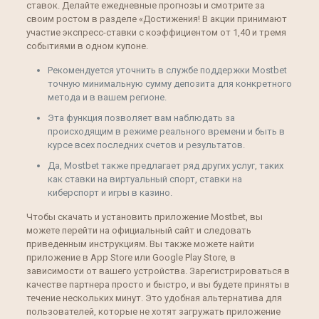
ставок. Делайте ежедневные прогнозы и смотрите за
своим ростом в разделе «Достижения! В акции принимают
участие экспресс-ставки с коэффициентом от 1,40 и тремя
событиями в одном купоне.
Рекомендуется уточнить в службе поддержки Mostbet
точную минимальную сумму депозита для конкретного
метода и в вашем регионе.
Эта функция позволяет вам наблюдать за
происходящим в режиме реального времени и быть в
курсе всех последних счетов и результатов.
Да, Mostbet также предлагает ряд других услуг, таких
как ставки на виртуальный спорт, ставки на
киберспорт и игры в казино.
Чтобы скачать и установить приложение Mostbet, вы
можете перейти на официальный сайт и следовать
приведенным инструкциям. Вы также можете найти
приложение в App Store или Google Play Store, в
зависимости от вашего устройства. Зарегистрироваться в
качестве партнера просто и быстро, и вы будете приняты в
течение нескольких минут. Это удобная альтернатива для
пользователей, которые не хотят загружать приложение