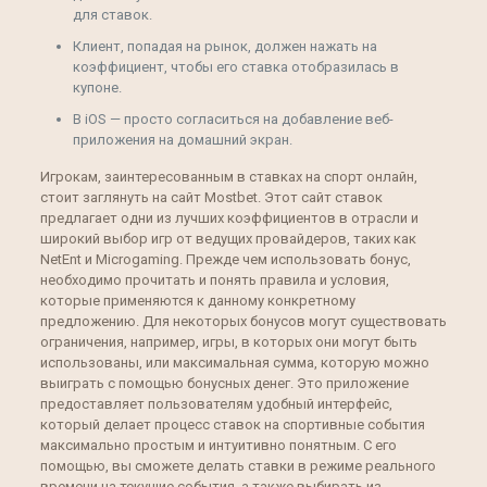
для ставок.
Клиент, попадая на рынок, должен нажать на
коэффициент, чтобы его ставка отобразилась в
купоне.
В iOS — просто согласиться на добавление веб-
приложения на домашний экран.
Игрокам, заинтересованным в ставках на спорт онлайн,
стоит заглянуть на сайт Mostbet. Этот сайт ставок
предлагает одни из лучших коэффициентов в отрасли и
широкий выбор игр от ведущих провайдеров, таких как
NetEnt и Microgaming. Прежде чем использовать бонус,
необходимо прочитать и понять правила и условия,
которые применяются к данному конкретному
предложению. Для некоторых бонусов могут существовать
ограничения, например, игры, в которых они могут быть
использованы, или максимальная сумма, которую можно
выиграть с помощью бонусных денег. Это приложение
предоставляет пользователям удобный интерфейс,
который делает процесс ставок на спортивные события
максимально простым и интуитивно понятным. С его
помощью, вы сможете делать ставки в режиме реального
времени на текущие события, а также выбирать из