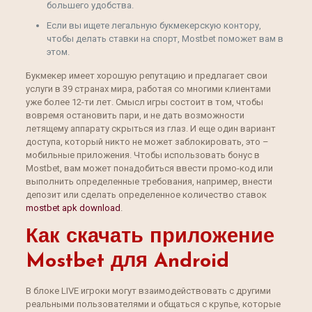
большего удобства.
Если вы ищете легальную букмекерскую контору,
чтобы делать ставки на спорт, Mostbet поможет вам в
этом.
Букмекер имеет хорошую репутацию и предлагает свои
услуги в 39 странах мира, работая со многими клиентами
уже более 12-ти лет. Смысл игры состоит в том, чтобы
вовремя остановить пари, и не дать возможности
летящему аппарату скрыться из глаз. И еще один вариант
доступа, который никто не может заблокировать, это –
мобильные приложения. Чтобы использовать бонус в
Mostbet, вам может понадобиться ввести промо-код или
выполнить определенные требования, например, внести
депозит или сделать определенное количество ставок
mostbet apk download
.
Как скачать приложение
Mostbet для Android
В блоке LIVE игроки могут взаимодействовать с другими
реальными пользователями и общаться с крупье, которые