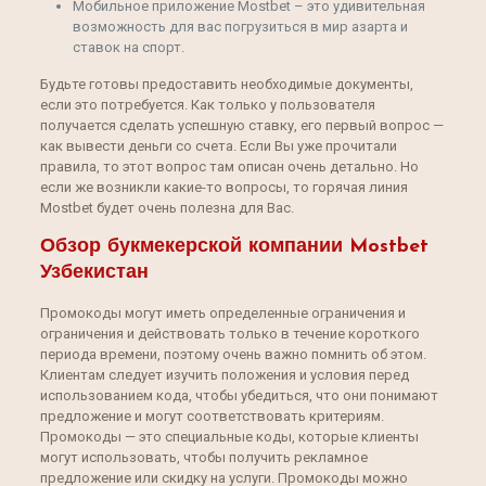
Мобильное приложение Mostbet – это удивительная
возможность для вас погрузиться в мир азарта и
ставок на спорт.
Будьте готовы предоставить необходимые документы,
если это потребуется. Как только у пользователя
получается сделать успешную ставку, его первый вопрос —
как вывести деньги со счета. Если Вы уже прочитали
правила, то этот вопрос там описан очень детально. Но
если же возникли какие-то вопросы, то горячая линия
Mostbet будет очень полезна для Вас.
Обзор букмекерской компании Mostbet
Узбекистан
Промокоды могут иметь определенные ограничения и
ограничения и действовать только в течение короткого
периода времени, поэтому очень важно помнить об этом.
Клиентам следует изучить положения и условия перед
использованием кода, чтобы убедиться, что они понимают
предложение и могут соответствовать критериям.
Промокоды — это специальные коды, которые клиенты
могут использовать, чтобы получить рекламное
предложение или скидку на услуги. Промокоды можно