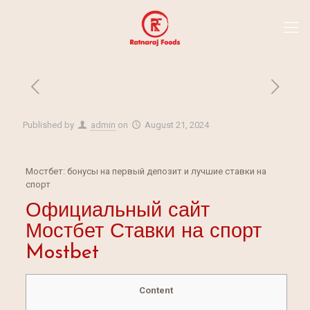
Published by
admin
on
August 21, 2024
Мостбет: бонусы на первый депозит и лучшие ставки на
спорт
Официальный сайт
Мостбет Ставки на спорт
Mostbet
Content