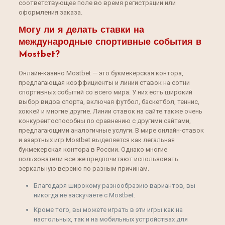
соответствующее поле во время регистрации или
оформления заказа.
Могу ли я делать ставки на
международные спортивные события в
Mostbet?
Онлайн-казино Mostbet — это букмекерская контора,
предлагающая коэффициенты и линии ставок на сотни
спортивных событий со всего мира. У них есть широкий
выбор видов спорта, включая футбол, баскетбол, теннис,
хоккей и многие другие. Линии ставок на сайте также очень
конкурентоспособны по сравнению с другими сайтами,
предлагающими аналогичные услуги. В мире онлайн-ставок
и азартных игр Mostbet выделяется как легальная
букмекерская контора в России. Однако многие
пользователи все же предпочитают использовать
зеркальную версию по разным причинам.
Благодаря широкому разнообразию вариантов, вы
никогда не заскучаете с Mostbet.
Кроме того, вы можете играть в эти игры как на
настольных, так и на мобильных устройствах для