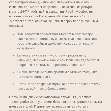
страну проживания, например, Великобританию или
Испанию, где Mostbet разрешен, и заходить на ресурс
можно 24/7. Чтобы найти зеркальный сайт Mostbet, вы
можете поискать в Интернете ‘Mostbet зеркало’ или
‘Mostbet альтернативная ссылка’ и перейти по указанным
ссылкам.
Пользователи приложения Mostbet могут быстро
найти и использовать нужные им функции благодаря
простому дизайну и удобству пользовательского
интерфейса.
Вы можете указать иную страну проживания,
например, Великобританию или Испанию, где Mostbet
разрешен, и заходить на ресурс можно 24/7.
У меня никогда не было проблем с этим сайтом, и им
легко пользоваться ».
В стране все азартные игры находятся под запретом и
поэтому сайт часто блокируется.
Получив лицензию от налоговой службы РФ, Mostbet
теперь работает в условиях более строгих правил и защиты
пользователей. Первая централизованная система