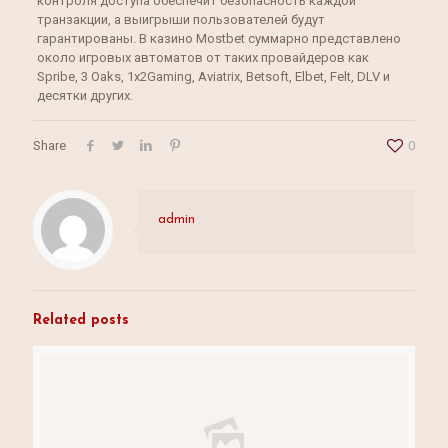
контроля доступа обеспечит безопасность каждой
транзакции, а выигрыши пользователей будут
гарантированы. В казино Mostbet суммарно представлено
около игровых автоматов от таких провайдеров как
Spribe, 3 Oaks, 1x2Gaming, Aviatrix, Betsoft, Elbet, Felt, DLV и
десятки других.
Share
0
admin
Related posts