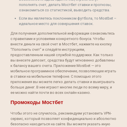
пополнять счет, делать Мостбет ставки и прогнозы,
ознакомиться со статистикой, выводить средства.
Если вы являетесь поклонником футбола, то Mostbet –
идеальное место для совершения ставок.
Для получения дополнительной информации ознакомьтесь
с правилами и условиями конкретного бонуса. Чтобы
внести деньги на свой счет в Мостбет, нажмите на кнопку
“Пополнить счет” и следуйте инструкциям,
предоставленным нашей службой поддержки. Как только
вы внесете депозит, средства будут мгновенно добавлены
к балансу вашего счета. Приложение Mostbet — это
мобильное программное обеспечение, позволяющее играть
в ставки на мобильном телефоне. С помощью этого
приложения вы можете легко делать ставки и выигрывать
больше денег. В нее играют многие люди по всему миру, и
ее можно найти почти во всех онлайн-казино.
Промокоды Мостбет
Чтобы этого не случилось, рекомендуем установить VPN-
сервис, который позволяет конфиденциально и абсолютно
безопасно находиться на сайте. Вы можете указать иную