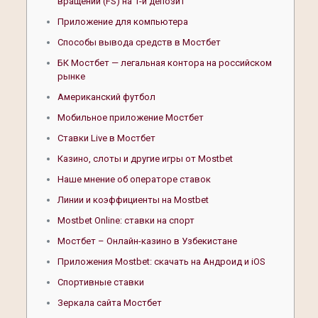
вращений (FS) на 1-й депозит
Приложение для компьютера
Способы вывода средств в Мостбет
БК Мостбет — легальная контора на российском
рынке
Американский футбол
Мобильное приложение Мостбет
Ставки Live в Мостбет
Казино, слоты и другие игры от Mostbet
Наше мнение об операторе ставок
Линии и коэффициенты на Mostbet
Mostbet Online: ставки на спорт
Мостбет – Онлайн-казино в Узбекистане
Приложения Mostbet: скачать на Андроид и iOS
Спортивные ставки
Зеркала сайта Мостбет