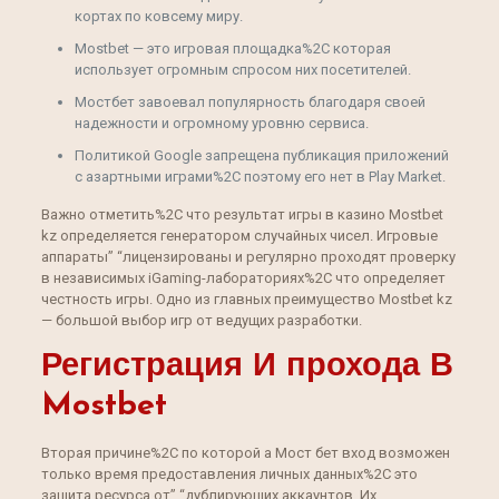
кортах по ковсему миру.
Mostbet — это игровая площадка%2C которая
использует огромным спросом них посетителей.
Мостбет завоевал популярность благодаря своей
надежности и огромному уровню сервиса.
Политикой Google запрещена публикация приложений
с азартными играми%2C поэтому его нет в Play Market.
Важно отметить%2C что результат игры в казино Mostbet
kz определяется генератором случайных чисел. Игровые
аппараты” “лицензированы и регулярно проходят проверку
в независимых iGaming-лабораториях%2C что определяет
честность игры. Одно из главных преимущество Mostbet kz
— большой выбор игр от ведущих разработки.
Регистрация И прохода В
Mostbet
Вторая причине%2C по которой а Мост бет вход возможен
только время предоставления личных данных%2C это
защита ресурса от” “дублирующих аккаунтов. Их