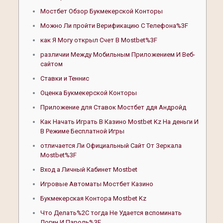
Мостбет Обзор Букмекерской Конторы
Можно Ли пройти Верификацию С Телефона%3F
как Я Могу открыл Счет В Mostbet%3F
различии Между Мобильным Приложением И Веб-
сайтом
Ставки и Теннис
Оценка Букмекерской Конторы
Приложение для Ставок Мостбет ддя Андройд
Как Начать Играть В Казино Mostbet Kz На деньги И
В Режиме Бесплатной Игры
отличается Ли Официальный Сайт От Зеркала
Mostbet%3F
Вход а Личный Кабинет Mostbet
Игровые Автоматы Мостбет Казино
Букмекерская Контора Mostbet Kz
Что Делать%2C тогда Не Удается вспоминать
Логин И Пароль%3F