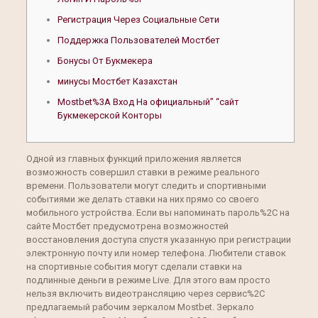
Регистрация Через Социальные Сети
Поддержка Пользователей Мостбет
Бонусы От Букмекера
минусы Мостбет Казахстан
Mostbet%3A Вход На официальный” “сайт
Букмекерской Конторы
Одной из главных функций приложения является
возможность совершил ставки в режиме реального
времени. Пользователи могут следить и спортивными
событиями же делать ставки на них прямо со своего
мобильного устройства. Если вы напоминать пароль%2C на
сайте Мостбет предусмотрена возможностей
восстановления доступа спустя указанную при регистрации
электронную почту или номер телефона. Любители ставок
на спортивные события могут сделали ставки на
подлинные деньги в режиме Live. Для этого вам просто
нельзя включить видеотрансляцию через сервис%2C
предлагаемый рабочим зеркалом Mostbet. Зеркало