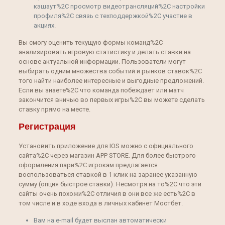
кэшаут%2C просмотр видеотрансляций%2C настройки
профиля%2C связь с техподдержкой%2C участие в
акциях.
Вы смогу оценить текущую формы команд%2C
анализировать игровую статистику и делать ставки на
основе актуальной информации. Пользователи могут
выбирать одним множества событий и рынков ставок%2C
того найти наиболее интересные и выгодные предложений.
Если вы знаете%2C что команда побеждает или матч
закончится вничью во первых игры%2C вы можете сделать
ставку прямо на месте.
Регистрация
Установить приложение для IOS можно с официального
сайта%2C через магазин APP STORE. Для более быстрого
оформления пари%2C игрокам предлагается
воспользоваться ставкой в 1 клик на заранее указанную
сумму (опция быстрое ставки). Несмотря на то%2C что эти
сайты очень похожи%2C отличия в они все же есть%2C в
том числе и в ходе входа в личных кабинет Мостбет.
Вам на e-mail будет выслан автоматически