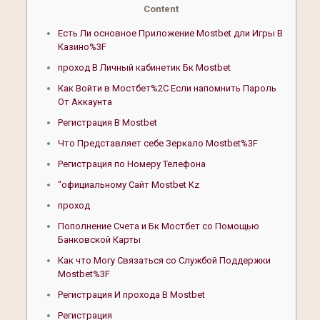
Content
Есть Ли основное Приложение Mostbet дли Игры В
Казино%3F
проход В Личный кабинетик Бк Mostbet
Как Войти в Мостбет%2C Если напомнить Пароль
От Аккаунта
Регистрация В Mostbet
Что Представляет себе Зеркало Mostbet%3F
Регистрация по Номеру Телефона
“официальному Сайт Mostbet Kz
проход
Пополнение Счета и Бк Мостбет со Помощью
Банковской Карты
Как что Могу Связаться со Службой Поддержки
Mostbet%3F
Регистрация И прохода В Mostbet
Регистрация