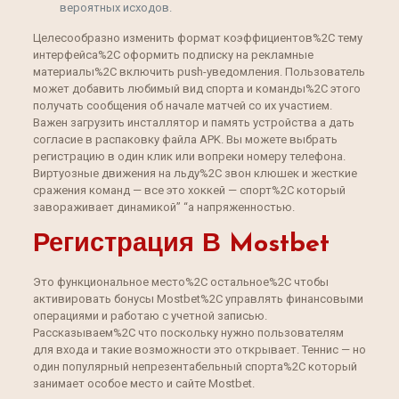
вероятных исходов.
Целесообразно изменить формат коэффициентов%2C тему
интерфейса%2C оформить подписку на рекламные
материалы%2C включить push-уведомления. Пользователь
может добавить любимый вид спорта и команды%2C этого
получать сообщения об начале матчей со их участием.
Важен загрузить инсталлятор и память устройства а дать
согласие в распаковку файла APK. Вы можете выбрать
регистрацию в один клик или вопреки номеру телефона.
Виртуозные движения на льду%2C звон клюшек и жесткие
сражения команд — все это хоккей — спорт%2C который
завораживает динамикой” “а напряженностью.
Регистрация В Mostbet
Это функциональное место%2C остальное%2C чтобы
активировать бонусы Mostbet%2C управлять финансовыми
операциями и работаю с учетной записью.
Рассказываем%2C что поскольку нужно пользователям
для входа и такие возможности это открывает. Теннис — но
один популярный непрезентабельный спорта%2C который
занимает особое место и сайте Mostbet.