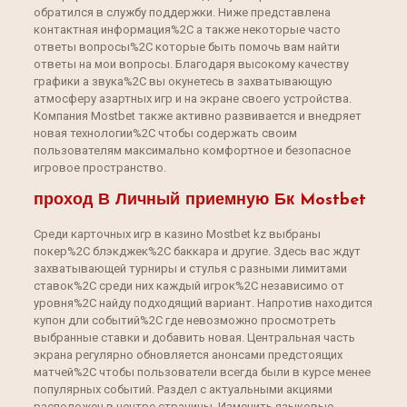
обратился в службу поддержки. Ниже представлена
контактная информация%2C а также некоторые часто
ответы вопросы%2C которые быть помочь вам найти
ответы на мои вопросы. Благодаря высокому качеству
графики а звука%2C вы окунетесь в захватывающую
атмосферу азартных игр и на экране своего устройства.
Компания Mostbet также активно развивается и внедряет
новая технологии%2C чтобы содержать своим
пользователям максимально комфортное и безопасное
игровое пространство.
проход В Личный приемную Бк Mostbet
Среди карточных игр в казино Mostbet kz выбраны
покер%2C блэкджек%2C баккара и другие. Здесь вас ждут
захватывающей турниры и стулья с разными лимитами
ставок%2C среди них каждый игрок%2C независимо от
уровня%2C найду подходящий вариант. Напротив находится
купон дли событий%2C где невозможно просмотреть
выбранные ставки и добавить новая. Центральная часть
экрана регулярно обновляется анонсами предстоящих
матчей%2C чтобы пользователи всегда были в курсе менее
популярных событий. Раздел с актуальными акциями
расположен в центре страницы. Изменить языковые