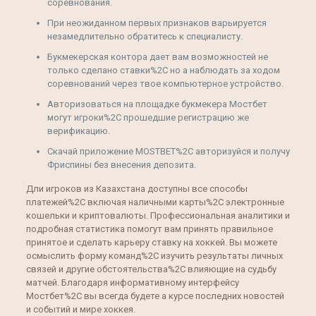
соревнования.
При неожиданном первых признаков варьируется
незамедлительно обратитесь к специалисту.
Букмекерская контора дает вам возможностей не
только сделано ставки%2C но а наблюдать за ходом
соревнований через твое компьютерное устройство.
Авторизоваться на площадке букмекера Мостбет
могут игроки%2C прошедшие регистрацию же
верификацию.
Скачай приложение MOSTBET%2C авторизуйся и получу
Фриспины без внесения депозита.
Дли игроков из Казахстана доступны все способы
платежей%2C включая наличными карты%2C электронные
кошельки и криптовалюты. Профессиональная аналитики и
подробная статистика помогут вам принять правильное
принятое и сделать карьеру ставку на хоккей. Вы можете
осмыслить форму команд%2C изучить результаты личных
связей и другие обстоятельства%2C влияющие на судьбу
матчей. Благодаря информативному интерфейсу
Мостбет%2C вы всегда будете а курсе последних новостей
и событий и мире хоккея.