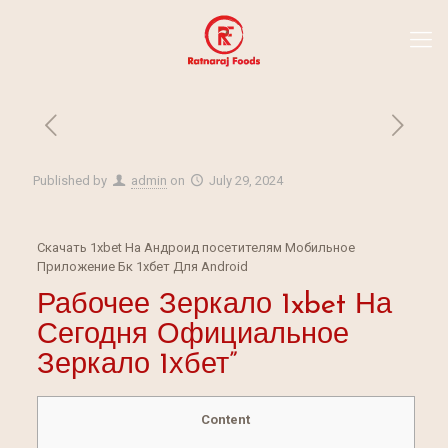
Published by
admin
on
July 29, 2024
Скачать 1xbet На Андроид посетителям Мобильное
Приложение Бк 1хбет Для Android
Рабочее Зеркало 1xbet На
Сегодня Официальное
Зеркало 1хбет”
Content