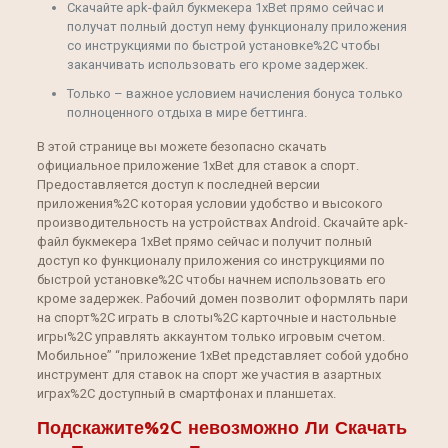
Скачайте apk-файл букмекера 1xBet прямо сейчас и
получат полный доступ нему функционалу приложения
со инструкциями по быстрой установке%2C чтобы
заканчивать использовать его кроме задержек.
Только – важное условием начисления бонуса только
полноценного отдыха в мире беттинга.
В этой странице вы можете безопасно скачать
официальное приложение 1xBet для ставок а спорт.
Предоставляется доступ к последней версии
приложения%2C которая условии удобство и высокого
производительность на устройствах Android. Скачайте apk-
файл букмекера 1xBet прямо сейчас и получит полный
доступ ко функционалу приложения со инструкциями по
быстрой установке%2C чтобы начнем использовать его
кроме задержек. Рабочий домен позволит оформлять пари
на спорт%2C играть в слоты%2C карточные и настольные
игры%2C управлять аккаунтом только игровым счетом.
Мобильное” “приложение 1xBet представляет собой удобно
инструмент для ставок на спорт же участия в азартных
играх%2C доступный в смартфонах и планшетах.
Подскажите%2C невозможно Ли Скачать