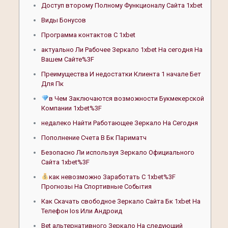
Доступ второму Полному Функционалу Сайта 1xbet
Виды Бонусов
Программа контактов С 1xbet
актуально Ли Рабочее Зеркало 1xbet На сегодня На
Вашем Сайте%3F
Преимущества И недостатки Клиента 1 начале Бет
Для Пк
в Чем Заключаются возможности Букмекерской
Компании 1xbet%3F
недалеко Найти Работающее Зеркало На Сегодня
Пополнение Счета В Бк Париматч
Безопасно Ли используя Зеркало Официального
Сайта 1xbet%3F
как невозможно Заработать С 1xbet%3F
Прогнозы На Спортивные События
Как Скачать свободное Зеркало Сайта Бк 1xbet На
Телефон Ios Или Андроид
Bet альтернативного Зеркало На следующий