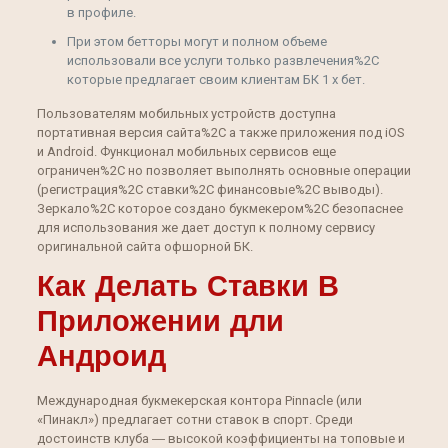
в профиле.
При этом бетторы могут и полном объеме
использовали все услуги только развлечения%2C
которые предлагает своим клиентам БК 1 х бет.
Пользователям мобильных устройств доступна
портативная версия сайта%2C а также приложения под iOS
и Android. Функционал мобильных сервисов еще
ограничен%2C но позволяет выполнять основные операции
(регистрация%2C ставки%2C финансовые%2C выводы).
Зеркало%2C которое создано букмекером%2C безопаснее
для использования же дает доступ к полному сервису
оригинальной сайта офшорной БК.
Как Делать Ставки В
Приложении дли
Андроид
Международная букмекерская контора Pinnacle (или
«Пинакл») предлагает сотни ставок в спорт. Среди
достоинств клуба ― высокой коэффициенты на топовые и