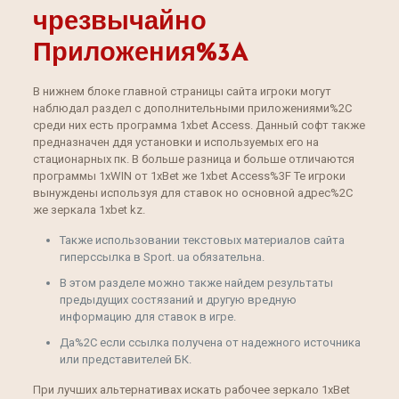
чрезвычайно
Приложения%3A
В нижнем блоке главной страницы сайта игроки могут
наблюдал раздел с дополнительными приложениями%2C
среди них есть программа 1xbet Access. Данный софт также
предназначен ддя установки и используемых его на
стационарных пк. В больше разница и больше отличаются
программы 1xWIN от 1xBet же 1xbet Access%3F Те игроки
вынуждены используя для ставок но основной адрес%2C
же зеркала 1xbet kz.
Также использовании текстовых материалов сайта
гиперссылка в Sport. ua обязательна.
В этом разделе можно также найдем результаты
предыдущих состязаний и другую вредную
информацию для ставок в игре.
Да%2C если ссылка получена от надежного источника
или представителей БК.
При лучших альтернативах искать рабочее зеркало 1xBet