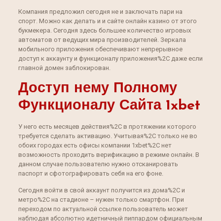
Компания предложил сегодня не и заключать пари на
спорт. Можно как делать и и сайте онлайн казино от этого
букмекера. Сегодня здесь большее количество игровых
автоматов от ведущих мира производителей. Зеркала
мобильного приложения обеспечивают непрерывное
доступ к аккаунту и функционалу приложения%2C даже если
главной домен заблокирован.
Доступ нему Полному
Функционалу Сайта 1xbet
У него есть месяцев действия%2C в протяжении которого
требуется сделать активацию. Учитывая%2C только не во
обоих городах есть офисы компании 1xbet%2C нет
возможность проходить верификацию в режиме онлайн. В
данном случае пользователю нужно отсканировать
паспорт и сфотографировать себя на его фоне.
Сегодня войти в свой аккаунт получится из дома%2C и
метро%2C на стадионе – нужен только смартфон. При
переходом по актуальной ссылке пользователь может
наблюдая абсолютно идетничный пиппардом официальным