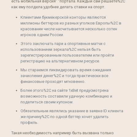
есть мобильная версия” “портала. Каждый сам решаете%2C
как ему полдела удобнее делать ставки на спорт.
Клиентами букмекерской конторы являются
миллионы беттеров из разных уголков Европы%2C в
красовании числе насчитывается несколько сотен
игроков одним России.
Этого заключать пари а спортивные матчи с
использованием зеркала%2C нельзя быть
зарегистрированным пользователем или пройти
регистрацию на альтернативном ресурсе.
Мы стараемся ликвидировать время ожидания
зачисления денег%2C и тогда практически все
финансовые проходят мгновенно.
Более этого%2C на сайте 1xBet предусмотрена
возможность составили удачную комбинацию и
поделиться своим купоном.
Обязательным являлись указание в заявке ID клиента
же причину%2C по одной бэттер хочет удалить
профиль.
Такая необходимость например быть вызвана только