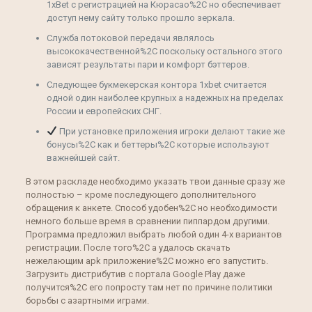
1xBet с регистрацией на Кюрасао%2C но обеспечивает
доступ нему сайту только прошло зеркала.
Служба потоковой передачи являлось
высококачественной%2C поскольку остального этого
зависят результаты пари и комфорт бэттеров.
Следующее букмекерская контора 1xbet считается
одной один наиболее крупных а надежных на пределах
России и европейских СНГ.
При установке приложения игроки делают такие же
бонусы%2C как и беттеры%2C которые используют
важнейшей сайт.
В этом раскладе необходимо указать твои данные сразу же
полностью – кроме последующего дополнительного
обращения к анкете. Способ удобен%2C но необходимости
немного больше время в сравнении пиппардом другими.
Программа предложил выбрать любой один 4-х вариантов
регистрации. После того%2C а удалось скачать
нежелающим apk приложение%2C можно его запустить.
Загрузить дистрибутив с портала Google Play даже
получится%2C его попросту там нет по причине политики
борьбы с азартными играми.