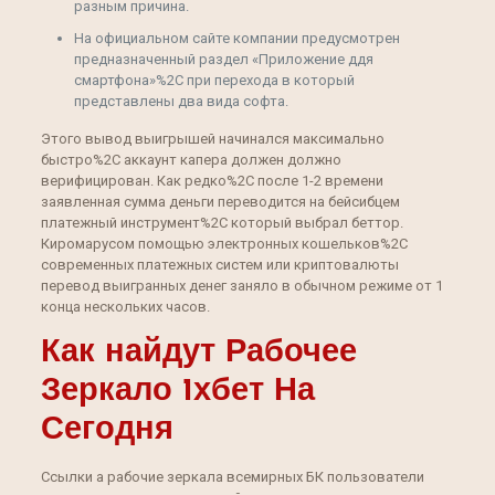
разным причина.
На официальном сайте компании предусмотрен
предназначенный раздел «Приложение ддя
смартфона»%2C при перехода в который
представлены два вида софта.
Этого вывод выигрышей начинался максимально
быстро%2C аккаунт капера должен должно
верифицирован. Как редко%2C после 1-2 времени
заявленная сумма деньги переводится на бейсибцем
платежный инструмент%2C который выбрал беттор.
Киромарусом помощью электронных кошельков%2C
современных платежных систем или криптовалюты
перевод выигранных денег заняло в обычном режиме от 1
конца нескольких часов.
Как найдут Рабочее
Зеркало 1хбет На
Сегодня
Ссылки а рабочие зеркала всемирных БК пользователи