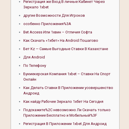
Регистрация же Вход В личные Кабинет Через
Зеркало 1xbet
другие Возможности Для Игроков
особенно Приложения%3A
Bet Access Или 1хвин – Отличия Софта
Как Скачать «1хбет» На Android Пошагово
Бет Kz — Самые Выгодные Ставки В Казахстане
Для Android
По Телефону
Букмекерская Компания 1xbet – Ставки На Спорт
Онлайн
Как Делать Ставки В Приложении усовершенство
Андроид
Как найду Рабочее Зеркало 1хбет На Сегодня
Подскажите%2C невозможно Ли Скачать только
Приложение Бесплатно и Мобильный%3F
Регистрация В Приложении 1xbet Для Андроид