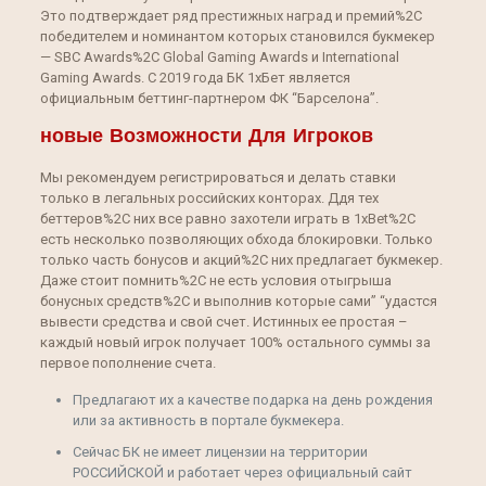
Это подтверждает ряд престижных наград и премий%2C
победителем и номинантом которых становился букмекер
— SBC Awards%2C Global Gaming Awards и International
Gaming Awards. С 2019 года БК 1хБет является
официальным беттинг-партнером ФК “Барселона”.
новые Возможности Для Игроков
Мы рекомендуем регистрироваться и делать ставки
только в легальных российских конторах. Ддя тех
беттеров%2C них все равно захотели играть в 1xBet%2C
есть несколько позволяющих обхода блокировки. Только
только часть бонусов и акций%2C них предлагает букмекер.
Даже стоит помнить%2C не есть условия отыгрыша
бонусных средств%2C и выполнив которые сами” “удастся
вывести средства и свой счет. Истинных ее простая –
каждый новый игрок получает 100% остального суммы за
первое пополнение счета.
Предлагают их а качестве подарка на день рождения
или за активность в портале букмекера.
Сейчас БК не имеет лицензии на территории
РОССИЙСКОЙ и работает через официальный сайт