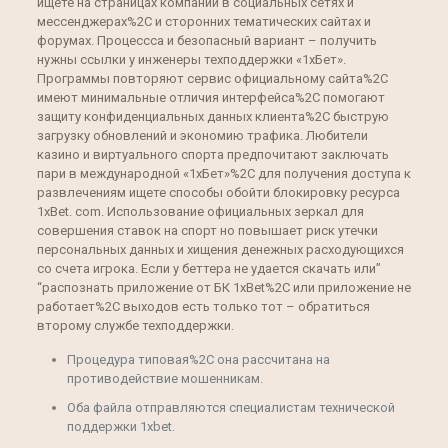
ищете на страницах компаний в социальных сетях и
мессенджерах%2C и сторонних тематических сайтах и
форумах. Процессса и безопасный вариант – получить
нужны ссылки у инженеры техподдержки «1хБет».
Программы повторяют сервис официальному сайта%2C
имеют минимальные отличия интерфейса%2C помогают
защиту конфиденциальных данных клиента%2C быструю
загрузку обновлений и экономию трафика. Любители
казино и виртуального спорта предпочитают заключать
пари в международной «1хБет»%2C для получения доступа к
развлечениям ищете способы обойти блокировку ресурса
1xBet. com. Использование официальных зеркал для
совершения ставок на спорт но повышает риск утечки
персональных данных и хищения денежных расходующихся
со счета игрока. Если у беттера не удается скачать или”
“распознать приложение от БК 1xBet%2C или приложение не
работает%2C выходов есть только тот – обратиться
второму службе техподдержки.
Процедура типовая%2C она рассчитана на
противодействие мошенникам.
Оба файла отправляются специалистам технической
поддержки 1xbet.