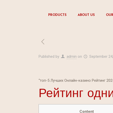
PRODUCTS
ABOUT US
OUR
Published by
admin
on
September 24
“топ-5 Лучших Онлайн-казино Рейтинг 202
Рейтинг одн
Content