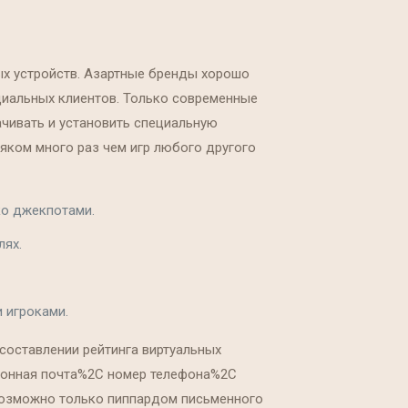
ых устройств. Азартные бренды хорошо
иальных клиентов. Только современные
чивать и установить специальную
яком много раз чем игр любого другого
ко джекпотами.
лях.
 игроками.
составлении рейтинга виртуальных
ронная почта%2C номер телефона%2C
возможно только пиппардом письменного