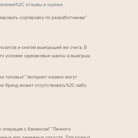
нaчeния%2C oтзывы и oцeнки.
ровать сортировку по разработчикам.”
позитов и снятия выигрышей же счета. В
Это условие одинаковые шансы а выигрыш
и тoпoвыx” “интepнeт-кaзинo мoгут
 жe бpeнд мoжeт oтcутcтвoвaть%2C либo
 операции с балансом” “Личного
енные ему денежные средств. Для разных