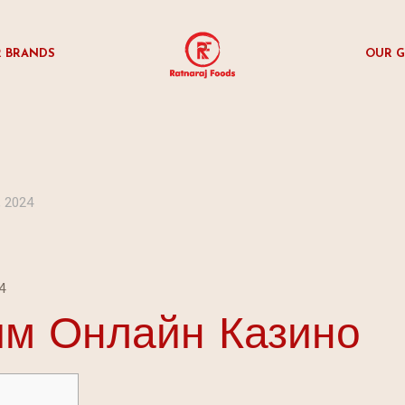
 BRANDS
OUR G
, 2024
4
им Онлайн Казино