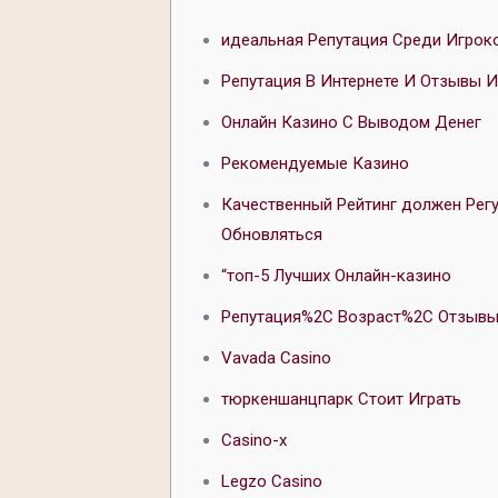
идеальная Репутация Среди Игрок
Репутация В Интернете И Отзывы 
Онлайн Казино С Выводом Денег
Рекомендуемые Казино
Качественный Рейтинг должен Рег
Обновляться
“топ-5 Лучших Онлайн-казино
Репутация%2C Возраст%2C Отзыв
Vavada Casino
тюркеншанцпарк Стоит Играть
Casino-x
Legzo Casino