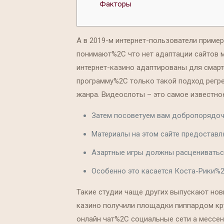
Факторы
А в 2019-м интернет-пользователи приме
понимают%2C что нет адаптации сайтов 
интернет-казино адаптированы для смар
программу%2C только такой подход регре
жанра. Видеослоты – это самое известное
Затем посоветуем вам добропорядоч
Материалы на этом сайте предоставл
Азартные игры должны расцениваться
Особенно это касается Коста-Рики%2
Такие студии чаще других выпускают нов
казино получили площадки пиппардом кр
онлайн чат%2C социальные сети а мессе