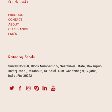
Quick Links
PRODUCTS
CONTACT
ABOUT
OUR BRANDS
FAQ'S
Ratnaraj Foods
Survey No.258 , Block Number 515 , Near Silver Estate , Rakanpur-
santej Road , Rakanpur , Ta- Kalol , Dist- Gandhinagar, Gujarat ,
India , Pin, 382721