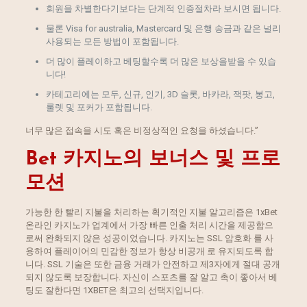
회원을 차별한다기보다는 단계적 인증절차라 보시면 됩니다.
물론 Visa for australia, Mastercard 및 은행 송금과 같은 널리
사용되는 모든 방법이 포함됩니다.
더 많이 플레이하고 베팅할수록 더 많은 보상을받을 수 있습
니다!
카테고리에는 모두, 신규, 인기, 3D 슬롯, 바카라, 잭팟, 봉고,
룰렛 및 포커가 포함됩니다.
너무 많은 접속을 시도 혹은 비정상적인 요청을 하셨습니다.”
Bet 카지노의 보너스 및 프로
모션
가능한 한 빨리 지불을 처리하는 획기적인 지불 알고리즘은 1xBet
온라인 카지노가 업계에서 가장 빠른 인출 처리 시간을 제공함으
로써 완화되지 않은 성공이었습니다. 카지노는 SSL 암호화 를 사
용하여 플레이어의 민감한 정보가 항상 비공개 로 유지되도록 합
니다. SSL 기술은 또한 금융 거래가 안전하고 제3자에게 절대 공개
되지 않도록 보장합니다. 자신이 스포츠를 잘 알고 촉이 좋아서 베
팅도 잘한다면 1XBET은 최고의 선택지입니다.