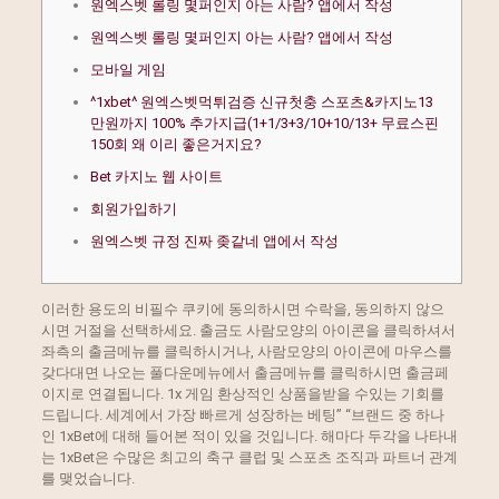
원엑스벳 롤링 몇퍼인지 아는 사람? 앱에서 작성
원엑스벳 롤링 몇퍼인지 아는 사람? 앱에서 작성
모바일 게임
^1xbet^ 원엑스벳먹튀검증 신규첫충 스포츠&카지노13
만원까지 100% 추가지급(1+1/3+3/10+10/13+ 무료스핀
150회 왜 이리 좋은거지요?
Bet 카지노 웹 사이트
회원가입하기
원엑스벳 규정 진짜 좆같네 앱에서 작성
이러한 용도의 비필수 쿠키에 동의하시면 수락을, 동의하지 않으
시면 거절을 선택하세요. ​출금도 사람모양의 아이콘을 클릭하셔서
좌측의 출금메뉴를 클릭하시거나, 사람모양의 아이콘에 마우스를
갖다대면 나오는 풀다운메뉴에서 출금메뉴를 클릭하시면 출금페
이지로 연결됩니다. 1x 게임 환상적인 상품을받을 수있는 기회를
드립니다. 세계에서 가장 빠르게 성장하는 베팅” “브랜드 중 하나
인 1xBet에 대해 들어본 적이 있을 것입니다. 해마다 두각을 나타내
는 1xBet은 수많은 최고의 축구 클럽 및 스포츠 조직과 파트너 관계
를 맺었습니다.