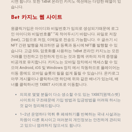
시면 됩니다. 또한 1xBet 온라인 카지노 섹션에는 다양한 배열이 있
습니다.
Bet 카지노 웹 사이트
원클릭가입은 아이디와 비밀번호가 임의로 생성되기때문에 로그
인 아이디와 비밀번호를” “꼭 적어두시기 바랍니다. 파일로 저장
(text), 그림으로 저장, 이메일로 전송도 가능합니다. ※ 글쓰기 시
NFT 간편 발행을 체크하면 글 등록과 동시에 NFT를 발행할 수 있
습니다. 고급 SSL 암호화를 사용하는 1xBet 온라인 카지노는 모든
거래를 안전하고 안전하게 만드는 것과 함께 귀하의 자격 증명을
비공개로 유지합니다. 카지노는 모바일 장치에서 액세스할 수 있
으며 Android, iOS 및 Windows 장치 에서 작동하므로 플레이어는
이동 중에도 모바일 슬롯의 릴을 쉽게 돌릴 수 있습니다. 온카로그
아무 게시물이나 클릭하시면 하단에 위와 같은 배너가 있는데, 배
너를 클릭하시면 1XBET 사이트로 이동합니다.
의외로 몇몇 분들이 다소 생소할 수도 있는 1XBET(원엑스벳)
사이트의 구조때문에 가입 방법과 입금방법을 어려워 하시는
것 같아 정리해드립니다.
1~2년 운영하다 먹튀 후 폐쇄하기를 반복하는 국내 사설과는
차원이 다른 회사이고 여러분의 개인정보는 안전하게 관리되
고 있으니 염려하지 않으셔도 됩니다.