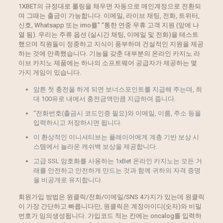
1XBET의 규정대로 롤링을 채우면 자동으로 메인계정으로 전환되
며 그때는 출금이 가능합니다. 이메일, 라이브 채팅, 전화, 트위터,
신호, Whatsapp 또는 imo를” “통한 연중 무휴 고객 지원 (앞에 나
열 됨). 우리는 주류 옵션 (실시간 채팅, 이메일 및 전화)을 테스트
했으며 직원들이 정중하고 지식이 풍부하며 건설적인 지원을 제공
하는 것에 만족했습니다. 기능을 갖춘 대부분의 온라인 카지노 라
이브 카지노 제품에는 하나의 소프트웨어 공급자가 제공하는 몇
가지 게임이 있습니다.
암튼 첫 충전을 하게 되면 보너스포인트를 지급해 주는데, 최
대 100유로 내에서 충전금액만큼 지급하여 줍니다.
“전화번호(출금시 코드인증 필요)와 이메일, 이름, 주소 등을
입력하시고 저장하시면 됩니다.
이 환상적인 이니셔티브는 플레이어에게 계층 기반 보상 시
스템에서 놀라운 캐쉬백 보상을 제공합니다.
고급 SSL 암호화를 사용하는 1xBet 온라인 카지노는 모든 거
래를 안전하고 안전하게 만드는 것과 함께 귀하의 자격 증명
을 비공개로 유지합니다.
회원가입 방법은 원클릭/전화/이메일/SNS 4가지가 있는데 원클릭
이 가장 간단하고 빠릅니다만, 원클릭은 계정아이디(숫자)와 비밀
번호가 임의생성됩니다. 가입코드 적는 칸에는 oncalog를 입력하