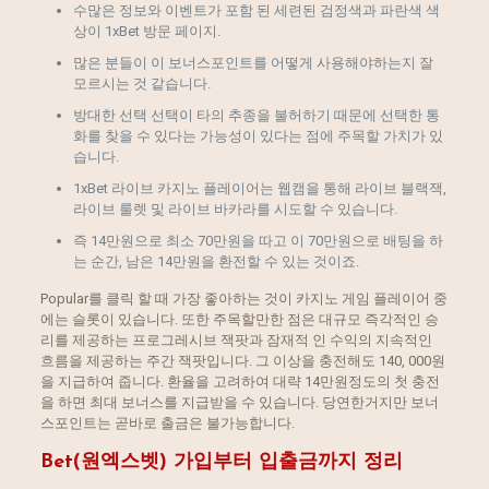
수많은 정보와 이벤트가 포함 된 세련된 검정색과 파란색 색
상이 1xBet 방문 페이지.
많은 분들이 이 보너스포인트를 어떻게 사용해야하는지 잘
모르시는 것 같습니다.
방대한 선택 선택이 타의 추종을 불허하기 때문에 선택한 통
화를 찾을 수 있다는 가능성이 있다는 점에 주목할 가치가 있
습니다.
1xBet 라이브 카지노 플레이어는 웹캠을 통해 라이브 블랙잭,
라이브 룰렛 및 라이브 바카라를 시도할 수 있습니다.
즉 14만원으로 최소 70만원을 따고 이 70만원으로 배팅을 하
는 순간, 남은 14만원을 환전할 수 있는 것이죠.
Popular를 클릭 할 때 가장 좋아하는 것이 카지노 게임 플레이어 중
에는 슬롯이 있습니다. 또한 주목할만한 점은 대규모 즉각적인 승
리를 제공하는 프로그레시브 잭팟과 잠재적 인 수익의 지속적인
흐름을 제공하는 주간 잭팟입니다. 그 이상을 충전해도 140, 000원
을 지급하여 줍니다. 환율을 고려하여 대략 14만원정도의 첫 충전
을 하면 최대 보너스를 지급받을 수 있습니다. 당연한거지만 보너
스포인트는 곧바로 출금은 불가능합니다.
Bet(원엑스벳) 가입부터 입출금까지 정리