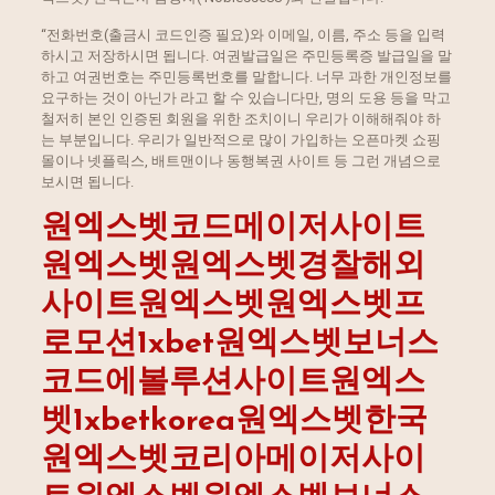
“전화번호(출금시 코드인증 필요)와 이메일, 이름, 주소 등을 입력
하시고 저장하시면 됩니다. 여권발급일은 주민등록증 발급일을 말
하고 여권번호는 주민등록번호를 말합니다. 너무 과한 개인정보를
요구하는 것이 아닌가 라고 할 수 있습니다만, 명의 도용 등을 막고
철저히 본인 인증된 회원을 위한 조치이니 우리가 이해해줘야 하
는 부분입니다. 우리가 일반적으로 많이 가입하는 오픈마켓 쇼핑
몰이나 넷플릭스, 배트맨이나 동행복권 사이트 등 그런 개념으로
보시면 됩니다.
원엑스벳코드메이저사이트
원엑스벳원엑스벳경찰해외
사이트원엑스벳원엑스벳프
로모션1xbet원엑스벳보너스
코드에볼루션사이트원엑스
벳1xbetkorea원엑스벳한국
원엑스벳코리아메이저사이