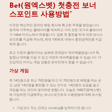
Bet(원엑스벳) 첫충전 보너
스포인트 사용방법”
이것은 혁신적인 온라인 베팅 회사에 확고한 주목을 받았습니다.
영국에 거주하는 플레이어를 제외하고 거의 모든 국가의 플레이어
가 1xBet 카지노에서 허용됩니다. 암튼 첫 충전을 하게 되면 보너스
포인트를 지급해 주는데, 최대 100유로 내에서 충전금액만큼 지급
하여 줍니다.
최고 수준의 플레이어는 승패에 관계없이 캐쉬백을받습니다! 즉,
엄청난 대박을 이길 수 있고 여전히 캐쉬백을받을 수 있습니다. 더
인상적인 카지노 게임 상품은 온라인에서 찾을 수 없습니다.
가상 게임
즉 14만원으로 최소 70만원을 따고 이 70만원으로 배팅을 하는 순
간, 남은 14만원을 환전할 수 있는 것이죠. 14만원의 상금을 걸고
게임을 하는 것이라 생각하면 편합니다. 오늘은 1XBET(원엑스벳)
에 가입하면 지급해주는 보너스포인트의 사용방법에 대해 포스팅
합니다.
가입코드 적는 칸에는 oncalog를 입력하시면 됩니다.