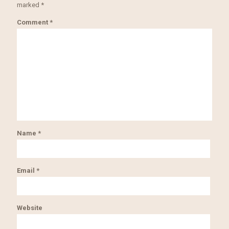
marked
*
Comment
*
Name
*
Email
*
Website