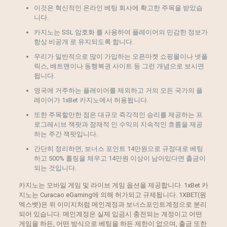
이것은 혁신적인 온라인 베팅 회사에 확고한 주목을 받았습
니다.
카지노는 SSL 암호화 를 사용하여 플레이어의 민감한 정보가
항상 비공개 로 유지되도록 합니다.
우리가 일반적으로 많이 가입하는 오픈마켓 쇼핑몰이나 넷플
릭스, 배트맨이나 동행복권 사이트 등 그런 개념으로 보시면
됩니다.
영국에 거주하는 플레이어를 제외하고 거의 모든 국가의 플
레이어가 1xBet 카지노에서 허용됩니다.
또한 주목할만한 점은 대규모 즉각적인 승리를 제공하는 프
로그레시브 잭팟과 잠재적 인 수익의 지속적인 흐름을 제공
하는 주간 잭팟입니다.
간단히 정리하면, 보너스 포인트 14만원으로 규정대로 베팅
하고 500% 롤링을 채우고 14만원 이상이 남아있다면 출금이
되는 것입니다.
카지노는 모바일 게임 및 라이브 게임 옵션을 제공합니다. 1xBet 카
지노는 Curacao eGaming에 의해 허가되고 규제됩니다. 1XBET(원
엑스벳)은 위 이미지처럼 메인계정과 보너스포인트계정으로 분리
되어 있습니다. 메인계정은 실제 입금시 충전되는 계정이고 어떤
게임을 하든, 어떤 방식으로 베팅을 하든 제한이 없으며, 출금 또한