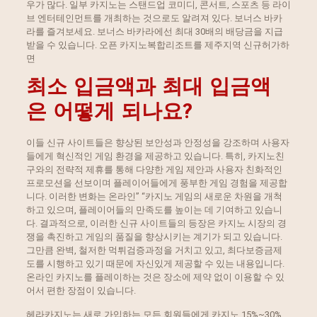
우가 많다. 일부 카지노는 스탠드업 코미디, 콘서트, 스포츠 등 라이
브 엔터테인먼트를 개최하는 것으로도 알려져 있다. 보너스 바카
라를 즐겨보세요. 보너스 바카라에선 최대 30배의 배당금을 지급
받을 수 있습니다. 오픈 카지노복합리조트를 제주지역 신규허가하
면
최소 입금액과 최대 입금액
은 어떻게 되나요?
이들 신규 사이트들은 향상된 보안성과 안정성을 강조하며 사용자
들에게 혁신적인 게임 환경을 제공하고 있습니다. 특히, 카지노친
구와의 전략적 제휴를 통해 다양한 게임 제안과 사용자 친화적인
프로모션을 선보이며 플레이어들에게 풍부한 게임 경험을 제공합
니다. 이러한 변화는 온라인” “카지노 게임의 새로운 차원을 개척
하고 있으며, 플레이어들의 만족도를 높이는 데 기여하고 있습니
다. 결과적으로, 이러한 신규 사이트들의 등장은 카지노 시장의 경
쟁을 촉진하고 게임의 품질을 향상시키는 계기가 되고 있습니다.
그만큼 완벽, 철저한 먹튀검증과정을 거치고 있고, 최다보증금제
도를 시행하고 있기 때문에 자신있게 제공할 수 있는 내용입니다.
온라인 카지노를 플레이하는 것은 장소에 제약 없이 이용할 수 있
어서 편한 장점이 있습니다.
헤라카지노는 새로 가입하는 모든 회원들에게 카지노 15%~30%