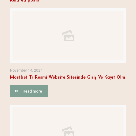
Related posts
November 14, 2024
Mostbet Tr Resmî Website Sitesinde Giriş Ve Kayıt Olm
Read more