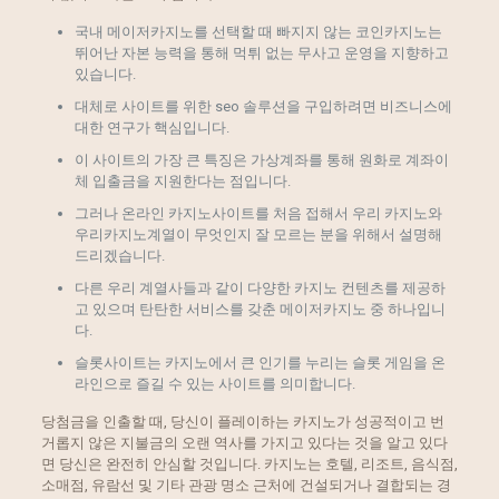
국내 메이저카지노를 선택할 때 빠지지 않는 코인카지노는
뛰어난 자본 능력을 통해 먹튀 없는 무사고 운영을 지향하고
있습니다.
대체로 사이트를 위한 seo 솔루션을 구입하려면 비즈니스에
대한 연구가 핵심입니다.
이 사이트의 가장 큰 특징은 가상계좌를 통해 원화로 계좌이
체 입출금을 지원한다는 점입니다.
그러나 온라인 카지노사이트를 처음 접해서 우리 카지노와
우리카지노계열이 무엇인지 잘 모르는 분을 위해서 설명해
드리겠습니다.
다른 우리 계열사들과 같이 다양한 카지노 컨텐츠를 제공하
고 있으며 탄탄한 서비스를 갖춘 메이저카지노 중 하나입니
다.
슬롯사이트는 카지노에서 큰 인기를 누리는 슬롯 게임을 온
라인으로 즐길 수 있는 사이트를 의미합니다.
당첨금을 인출할 때, 당신이 플레이하는 카지노가 성공적이고 번
거롭지 않은 지불금의 오랜 역사를 가지고 있다는 것을 알고 있다
면 당신은 완전히 안심할 것입니다. 카지노는 호텔, 리조트, 음식점,
소매점, 유람선 및 기타 관광 명소 근처에 건설되거나 결합되는 경