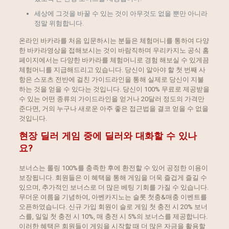
세상에 그것을 바꿀 수 있는 것이 아무것도 없을 뿐만 아니라
정말 위험합니다.
온라인 바카라를 처음 입문하시는 분들은 체험머니를 통하여 다양
한 바카라영상을 접해보시는 것이 바람직하며 우리카지노 공식 홈
페이지에서는 다양한 바카라를 체험머니로 경험 해보실 수 있게끔
체험머니를 지급해드리고 있습니다. 당신이 알아야 할 첫 번째 사
항은 스포츠 전반에 걸친 가이드라인을 통해 실제로 당신이 지불
하는 것을 얻을 수 있다는 것입니다. 당신이 100% 무료로 제공받을
수 있는 어떤 종류의 가이드라인을 얻거나 20달러 정도의 가격만
준다면, 거의 누구나 새로운 아주 좋은 접근법을 결코 얻을 수 없을
것입니다.
현장 딜러 게임 중에 딜러와 대화할 수 있나
요?
보너스는 롤링 100%를 충족한 후에 환전할 수 있어 공정한 이용이
보장됩니다. 회원들은 이 혜택을 통해 게임을 더욱 즐겁게 즐길 수
있으며, 추가적인 보너스로 더 많은 베팅 기회를 가질 수 있습니다.
무더운 여름을 기념하여, 아벤카지노는 슬롯 첫충&매충 이벤트를
오픈하였습니다. 신규 가입 회원이 슬로 게임 첫 충전 시 20% 보너
스를, 일일 첫 충전 시 10%, 매 충전 시 5%의 보너스를 제공합니다.
이러한 혜택은 회원들이 게임을 시작할 때 더 많은 자금을 활용할