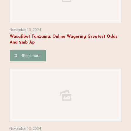
November 13, 2024
Wasafibet Tanzania: Online Wagering Greatest Odds
And 2mb Ap
Read more
November 13, 2024