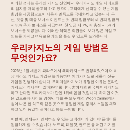
이러한 성과는 온라인 카지노 산업에서 우리카지노 계열 사이트들
의 입지를 더욱 공고히 하고 있으며, 고객에게 신뢰할 수 있는 게임
환경을 제공함으로써 사용자 만족도를 극대화하고 있습니다. 우
선, 첫충 및 매충 보너스 이벤트는 첫 번째 입금부터 세 번째 입금까
지 30% 추가 보너스를 지급하며, 첫 입금 시 7%, 매 충전 시 5%의
보너스를 제공합니다. 이러한 혜택은 회원들이 보다 많은 게임 포
인트를 가지고 여유로운 게임을 즐길 수 있도록 도와줍니다.
우리카지노의 게임 방법은
무엇인가요?
2023년 1월 새롭게 파라오에서 헤라카지노로 변경되었으며 더 이
상 파라오 카지노 가입은 불가능하며 헤라카지노로 새롭게 신규
가입을 진행해야 합니다. 우리계열카지노가 유명한 이유는 온라인
카지노의 역사부터 알아봐야 합니다. 흔히 대한민국 메이저카지노
라고 한다면 우리카지노가 단연 1위에 꼽힐 것입니다. 하지만 이것
은 겉모습과 사이트 명칭만 다를 뿐 모두 예전 Woori Casino에서
뻗어 나온 한 식구와 같은 곳으로 동일한 게임 중계시스템을 채택
하고 있어 동일한 곳이라고 봐도 무방합니다.
이럴 때, 언제든지 연락하실 수 있는 고객센터가 있어야 플레이를
원활하게 할 수 있습니다. 노트북, 테블릿, 핸드폰 등 어떤 기기를