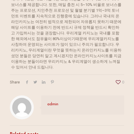
보너스를 제공합니다. 또한, 매일 충전 시 5~10% 비율로 보너스를
주는 프로모션, 지인추천 프로모션 및 월별 분기별 1억~3억 토너
먼트 이벤트를 지속적으로 진행중에 있습니다. 그러나 국내의 온
라인카지노는 여전히 법적으로 제한되어 자유롭지 못하기 때문에
해당 사이트를 이용하기 전에 반드시 규제 정책을 반드시 확인하
고 가입하시는 것을 권장합니다. 우리계열 카지노는 국내를 포함
한 해외에서도 점유율이 80%이상이기때문에 우리계열카지노를
사칭하여 운영되는 사이트가 많이 있으니 주의가 필요합니다. 우
리카지노, 우리계열이란 무엇을 뜻하는지 온라인카지노를 이용하
셨던 분들은 당연히 알고 계시겠지만 온라인카지노사이트를 지금
이용하는 분들이라면 우리카지노 & 우리계열이 생소하게 느껴질
수 있어서 안내 드립니다.
Share
0
admin