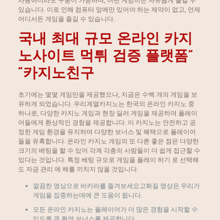
사용하더라도 구동이 가능하며, 어떤 게임이든 자유롭게 즐길 수
있습니다. 이로 인해 컴퓨터 앞에만 있어야 하는 제약이 없고, 언제
어디서든 게임을 즐길 수 있습니다.
국내 최대 규모 온라인 카지
노사이트 먹튀 검증 플랫폼”
“카지노친구
초기에는 몇몇 게임만을 제공했으나, 지금은 수백 개의 게임을 보
유하게 되었습니다. 우리계열카지노는 한국의 온라인 카지노 중
하나로, 다양한 카지노 게임과 현장 딜러 게임을 제공하며 플레이
어들에게 환상적인 경험을 제공합니다. 이 카지노는 안전하고 공
정한 게임 환경을 유지하며 다양한 보너스 및 혜택으로 플레이어
들을 유혹합니다. 온라인 카지노 게임의 또 다른 좋은 점은 다양한
크기의 베팅을 할 수 있어 각계 각층의 사람들이 더 쉽게 접근할 수
있다는 것입니다. 특정 베팅 규모로 게임을 플레이 하기 로 선택해
도 자금 관리 에 해를 끼치지 않을 것입니다.
깔끔한 영상으로 바카라를 즐겨보세요고화질 영상은 우리가
게임을 집중하는데에 큰 도움이 됩니다.
모든 온라인 카지노는 플레이어가 더 많은 경험을 시작할 수
있도록 큰 환영 보너스를 제공합니다.