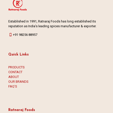
Established in 1991, Ratnaraj Foods has long established its
reputation as India’s leading spices manufacturer & exporter.
+91 98256 88957
Quick Links
PRODUCTS
CONTACT
ABOUT
OUR BRANDS
FAQ'S
Ratnaraj Foods