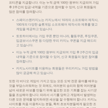
프티콘을 지급합니다. 이는 누적 금액 100만 원부터 지급되며 가입
후 2주간의 입금 내역을 기준으로 참여할 수 있어, 신규 회원들의
많은 참여를 장려합니다.
스페이스맨카지노는 카지노에서 10개의 소프트웨어 제작사,
100개의 다양한 슬롯게임 소프트웨어 제작사와 제휴를 맺고
게임을 제공하고 있습니다.
토토하이에서는 가입 쿠폰 뿐만 아니라, 활동쿠폰, 루징쿠폰,
입금보너스쿠폰 등 다양한 우리 카지노 쿠폰을 지급 해드리
고 있습니다.
이는 누적 금액 100만 원부터 지급되며 가입 후 2주간의 입금
내역을 기준으로 참여할 수 있어, 신규 회원들의 많은 참여를
장려합니다.
카지노사이트를 이용하는 회원들은 우리카지노 가입 방법을
많이 궁금해 하고 있습니다.
또한 각 비디오 게임이 가지고 있는 모든 도박 전문 용어를 배우는
것을 부담스러워하는 것 외에도, 여러분의 승리와 함께 여러분을
넘어 새로운 바보를 만들기 위해 필요한 모든 기회를 잡는 사기꾼
들을 조심해야 합니다. 따라서 사기를 당하고 게임에서 발생하는
다른 모든 문제를 방지하려면 세션을 잘 수행해야 합니다. 카지노
사이트를 처음 이용하시는 분들, 특히 초보자분들에게 필요한 조