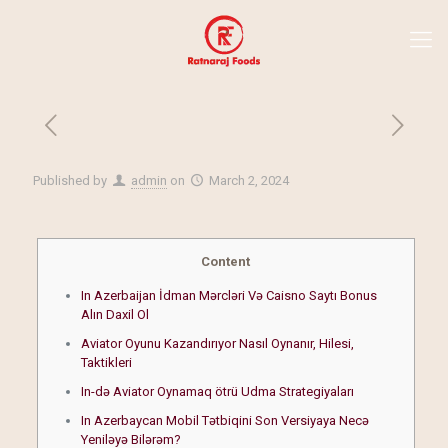
Published by
admin
on
March 2, 2024
Content
In Azerbaijan İdman Mərcləri Və Caisno Saytı Bonus
Alın Daxil Ol
Aviator Oyunu Kazandırıyor Nasıl Oynanır, Hilesi,
Taktikleri
In-də Aviator Oynamaq ötrü Udma Strategiyaları
In Azerbaycan Mobil Tətbiqini Son Versiyaya Necə
Yeniləyə Bilərəm?