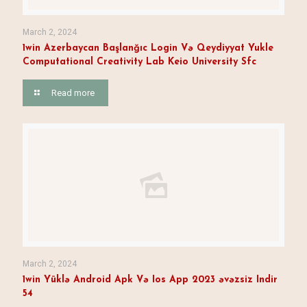
March 2, 2024
1win Azerbaycan Başlanğıc Login Və Qeydiyyat Yukle
Computational Creativity Lab Keio University Sfc
Read more
March 2, 2024
1win Yüklə Android Apk Və Ios App 2023 əvəzsiz Indir
54