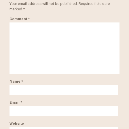
Your email address will not be published.
Required fields are
marked
*
Comment
*
Name
*
Email
*
Website