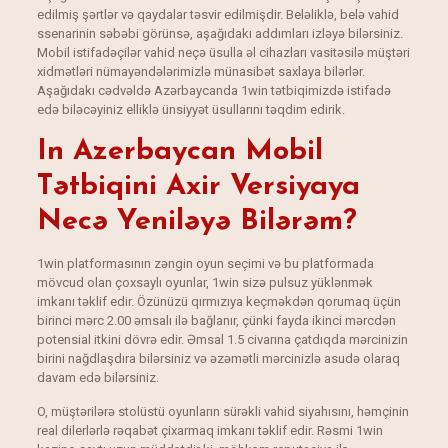
edilmiş şərtlər və qaydalar təsvir edilmişdir. Beləliklə, belə vahid
ssenarinin səbəbi görünsə, aşağıdakı addımları izləyə bilərsiniz.
Mobil istifadəçilər vahid neçə üsulla əl cihazları vasitəsilə müştəri
xidmətləri nümayəndələrimizlə münasibət saxlaya bilərlər.
Aşağıdakı cədvəldə Azərbaycanda 1win tətbiqimizdə istifadə
edə biləcəyiniz elliklə ünsiyyət üsullarını təqdim edirik.
In Azerbaycan Mobil
Tətbiqini Axir Versiyaya
Necə Yeniləyə Bilərəm?
1win platformasının zəngin oyun seçimi və bu platformada
mövcud olan çoxsaylı oyunlar, 1win sizə pulsuz yüklənmək
imkanı təklif edir. Özünüzü qırmızıya keçməkdən qorumaq üçün
birinci mərc 2.00 əmsalı ilə bağlanır, çünki fayda ikinci mərcdən
potensial itkini dövrə edir. Əmsal 1.5 civarına çatdıqda mərcinizin
birini nağdlaşdıra bilərsiniz və əzəmətli mərcinizlə asudə olaraq
davam edə bilərsiniz.
O, müştərilərə stolüstü oyunların sürəkli vahid siyahısını, həmçinin
real dilerlərlə rəqabət çixarmaq imkanı təklif edir. Rəsmi 1win