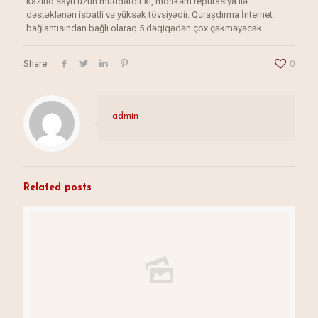
kazino saytı uzun müddətdir ki, möhkəm reputasiya ilə
dəstəklənən isbatli və yüksək tövsiyədir. Quraşdırma İnternet
bağlantısından bağlı olaraq 5 dəqiqədən çox çəkməyəcək.
Share
0
admin
Related posts