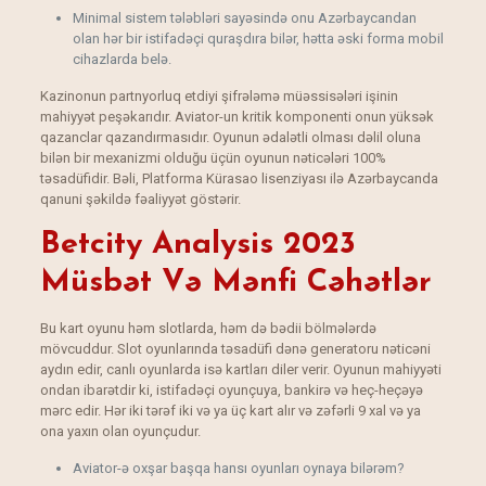
Minimal sistem tələbləri sayəsində onu Azərbaycandan
olan hər bir istifadəçi quraşdıra bilər, hətta əski forma mobil
cihazlarda belə.
Kazinonun partnyorluq etdiyi şifrələmə müəssisələri işinin
mahiyyət peşəkarıdır. Aviator-un kritik komponenti onun yüksək
qazanclar qazandırmasıdır. Oyunun ədalətli olması dəlil oluna
bilən bir mexanizmi olduğu üçün oyunun nəticələri 100%
təsadüfidir. Bəli, Platforma Kürasao lisenziyası ilə Azərbaycanda
qanuni şəkildə fəaliyyət göstərir.
Betcity Analysis 2023
Müsbət Və Mənfi Cəhətlər
Bu kart oyunu həm slotlarda, həm də bədii bölmələrdə
mövcuddur. Slot oyunlarında təsadüfi dənə generatoru nəticəni
aydın edir, canlı oyunlarda isə kartları diler verir. Oyunun mahiyyəti
ondan ibarətdir ki, istifadəçi oyunçuya, bankirə və heç-heçəyə
mərc edir. Hər iki tərəf iki və ya üç kart alır və zəfərli 9 xal və ya
ona yaxın olan oyunçudur.
Aviator-ə oxşar başqa hansı oyunları oynaya bilərəm?