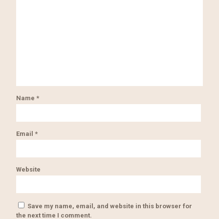
Name
*
Email
*
Website
Save my name, email, and website in this browser for
the next time I comment.