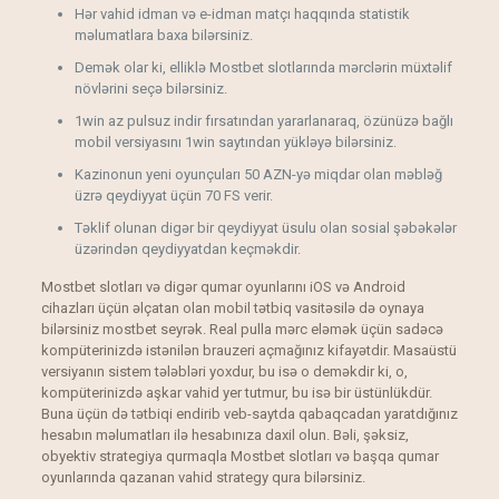
Hər vahid idman və e-idman matçı haqqında statistik
məlumatlara baxa bilərsiniz.
Demək olar ki, elliklə Mostbet slotlarında mərclərin müxtəlif
növlərini seçə bilərsiniz.
1win az pulsuz indir fırsatından yararlanaraq, özünüzə bağlı
mobil versiyasını 1win saytından yükləyə bilərsiniz.
Kazinonun yeni oyunçuları 50 AZN-yə miqdar olan məbləğ
üzrə qeydiyyat üçün 70 FS verir.
Təklif olunan digər bir qeydiyyat üsulu olan sosial şəbəkələr
üzərindən qeydiyyatdan keçməkdir.
Mostbet slotları və digər qumar oyunlarını iOS və Android
cihazları üçün əlçatan olan mobil tətbiq vasitəsilə də oynaya
bilərsiniz mostbet seyrək. Real pulla mərc eləmək üçün sadəcə
kompüterinizdə istənilən brauzeri açmağınız kifayətdir. Masaüstü
versiyanın sistem tələbləri yoxdur, bu isə o deməkdir ki, o,
kompüterinizdə aşkar vahid yer tutmur, bu isə bir üstünlükdür.
Buna üçün də tətbiqi endirib veb-saytda qabaqcadan yaratdığınız
hesabın məlumatları ilə hesabınıza daxil olun. Bəli, şəksiz,
obyektiv strategiya qurmaqla Mostbet slotları və başqa qumar
oyunlarında qazanan vahid strategy qura bilərsiniz.