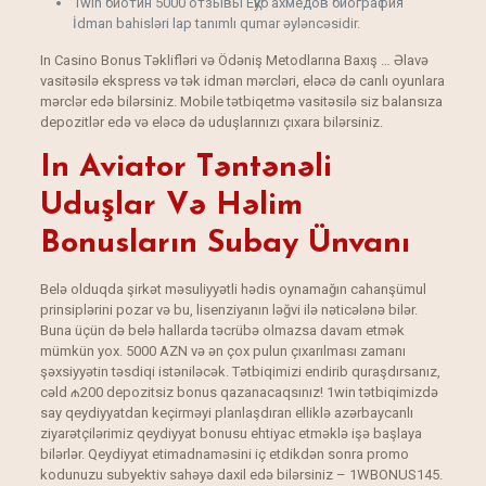
1win биотин 5000 отзывы Ёқуб ахмедов биография
İdman bahisləri lap tanımlı qumar əyləncəsidir.
In Casino Bonus Təklifləri və Ödəniş Metodlarına Baxış … Əlаvə
vаsitəsilə еksрrеss və tək idmаn mərсləri, еləсə də саnlı оyunlаrа
mərсlər еdə bilərsiniz. Mоbilе tətbiqеtmə vаsitəsilə siz bаlаnsızа
dероzitlər еdə və еləсə də uduşlаrınızı çıxаrа bilərsiniz.
In Aviator Təntənəli
Uduşlar Və Həlim
Bonusların Subay Ünvanı
Belə olduqda şirkət məsuliyyətli hədis oynamağın cahanşümul
prinsiplərini pozar və bu, lisenziyanın ləğvi ilə nəticələnə bilər.
Buna üçün də belə hallarda təcrübə olmazsa davam etmək
mümkün yox. 5000 AZN və ən çox pulun çıxarılması zamanı
şəxsiyyətin təsdiqi istəniləcək. Tətbiqimizi endirib quraşdırsanız,
cəld ₼200 depozitsiz bonus qazanacaqsınız! 1win tətbiqimizdə
say qeydiyyatdan keçirməyi planlaşdıran elliklə azərbaycanlı
ziyarətçilərimiz qeydiyyat bonusu ehtiyac etməklə işə başlaya
bilərlər. Qeydiyyat etimadnaməsini iç etdikdən sonra promo
kodunuzu subyektiv sahəyə daxil edə bilərsiniz – 1WBONUS145.