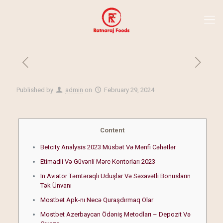
Published by
admin
on
February 29, 2024
Content
Betcity Analysis 2023 Müsbət Və Mənfi Cəhətlər
Etimadli Və Güvənli Mərc Kontorları 2023
In Aviator Təmtəraqlı Uduşlar Və Səxavətli Bonusların
Tək Ünvanı
Mostbet Apk-nı Necə Quraşdırmaq Olar
Mostbet Azerbaycan Ödəniş Metodları – Depozit Və