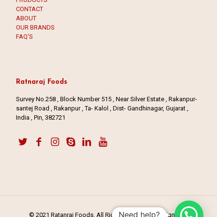
CONTACT
ABOUT
OUR BRANDS
FAQ'S
Ratnaraj Foods
Survey No.258 , Block Number 515 , Near Silver Estate , Rakanpur-
santej Road , Rakanpur , Ta- Kalol , Dist- Gandhinagar, Gujarat ,
India , Pin, 382721
Need help?
© 2021 Ratanraj Foods. All Rights Reserved | Designed &