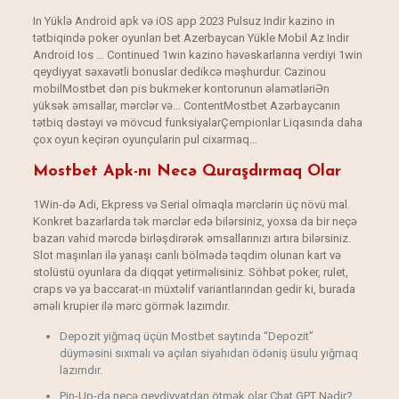
In Yüklə Android apk və iOS app 2023 Pulsuz Indir kazino in
tətbiqində poker oyunları bet Azerbaycan Yükle Mobil Az Indir
Android Ios … Continued 1win kazino həvəskarlarına verdiyi 1win
qeydiyyat səxavətli bonuslar dedikcə məşhurdur. Cazinou
mobilMostbet dən pis bukmeker kontorunun əlamətləriƏn
yüksək əmsallar, mərclər və… ContentMostbet Azərbaycanın
tətbiq dəstəyi və mövcud funksiyalarÇempionlar Liqasında daha
çox oyun keçirən oyunçularin pul cixarmaq…
Mostbet Apk-nı Necə Quraşdırmaq Olar
1Win-də Adi, Ekpress və Serial olmaqla mərclərin üç növü mal.
Konkret bazarlarda tək mərclər edə bilərsiniz, yoxsa da bir neçə
bazarı vahid mərcdə birləşdirərək əmsallarınızı artıra bilərsiniz.
Slot maşınları ilə yanaşı canlı bölmədə təqdim olunan kart və
stolüstü oyunlara da diqqət yetirməlisiniz. Söhbət poker, rulet,
craps və ya baccarat-ın müxtəlif variantlarından gedir ki, burada
əməli krupier ilə mərc görmək lazımdır.
Depozit yiğmaq üçün Mostbet saytında “Depozit”
düyməsini sıxmalı və açılan siyahıdan ödəniş üsulu yığmaq
lazımdır.
Pin-Up-da necə qeydiyyatdan ötmək olar Chat GPT Nədir?