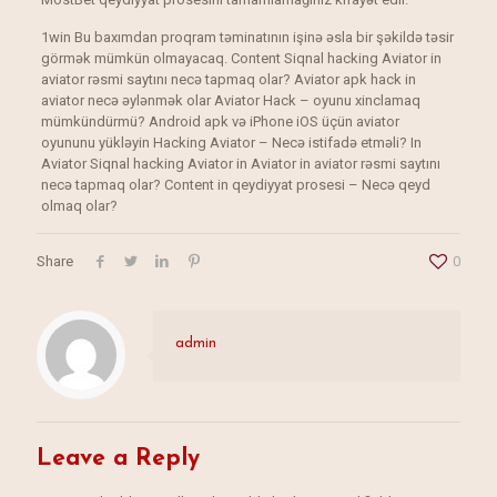
1win Bu baxımdan proqram təminatının işinə əsla bir şəkildə təsir
görmək mümkün olmayacaq. Content Siqnal hacking Aviator in
aviator rəsmi saytını necə tapmaq olar? Aviator apk hack in
aviator necə əylənmək olar Aviator Hack – oyunu xinclamaq
mümkündürmü? Android apk və iPhone iOS üçün aviator
oyununu yükləyin Hacking Aviator – Necə istifadə etməli? In
Aviator Siqnal hacking Aviator in Aviator in aviator rəsmi saytını
necə tapmaq olar? Content in qeydiyyat prosesi – Necə qeyd
olmaq olar?
Share
0
admin
Leave a Reply