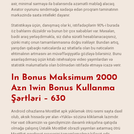
axir, minimal sərmayə ilə balansında əzəmətli məbləğ alacaq.
Aviator oyununu sındırmağa sədəqə edən proqram təminatının
mərkəzində saxta intellekt dayanır.
Statistikaya üçün, danışmaq olar ki, istifadəçilərin 90%-i burada
öz bahlarını düzəldir və bunun bir çox səbəbləri var. Məsələn,
bədii araq yerləşdirməklə, siz daha sürətli hesablanacaqsınız,
çünki matç onun tamamlanmasına doğru irəliləyir. Bundan artıq,
yarışdan qabaqkı nəticələrdə az sitatlarla olan bu nəticələrin
ehtimalının artmasını ən müvəffəqiyyətlə gözləyə bilərsiniz. Bunu
asanlaşdırmaq üçün kitab istehsalçısı video yayımlardan və
statistik məlumatlarla olan bölmədən istifadə etməyə icazə verir.
In Bonus Maksimum 2000
Azn 1win Bonus Kullanma
Şərtləri – 630
Android cihazlarına MostBet apk yükləmək ötrü rəsmi sayta daxil
olub, əksik hissədə yer alan «Yüklə» sözünə klikləmək lazımdır.
Hər vaxt ölkəmizin və gəncliyimizin davamlı inkişafına qatqıda
olmağa çalışırıq Üstəlik MostBet obrazli yayımları axtarmaq ötrü
MostBet qeydiyyat prosesini tamamlamağınız kifayət edir.