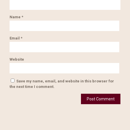
Name
*
Email
*
Website
Save my name, email, and website in this browser for
the next time I comment.