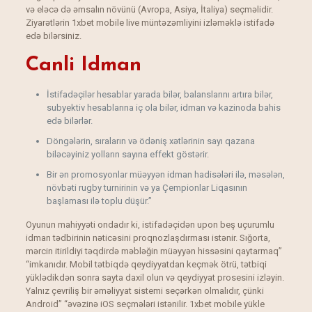
və eləcə də əmsalın növünü (Avropa, Asiya, İtaliya) seçməlidir.
Ziyarətlərin 1xbet mobile live müntəzəmliyini izləməklə istifadə
edə bilərsiniz.
Canli Idman
İstifadəçilər hesablar yarada bilər, balanslarını artıra bilər,
subyektiv hesablarına iç ola bilər, idman və kazinoda bahis
edə bilərlər.
Döngələrin, sıraların və ödəniş xətlərinin sayı qazana
biləcəyiniz yolların sayına effekt göstərir.
Bir ən promosyonlar müəyyən idman hadisələri ilə, məsələn,
növbəti rugby turnirinin və ya Çempionlar Liqasının
başlaması ilə toplu düşür.”
Oyunun mahiyyəti ondadır ki, istifadəçidən upon beş uçurumlu
idman tədbirinin nəticəsini proqnozlaşdırması istənir. Sığorta,
mərcin itirildiyi təqdirdə məbləğin müəyyən hissəsini qaytarmaq”
“imkanıdır. Mobil tətbiqdə qeydiyyatdan keçmək ötrü, tətbiqi
yüklədikdən sonra sayta daxil olun və qeydiyyat prosesini izləyin.
Yalnız çevriliş bir əməliyyat sistemi seçərkən olmalıdır, çünki
Android” “əvəzinə iOS seçmələri istənilir. 1xbet mobile yükle