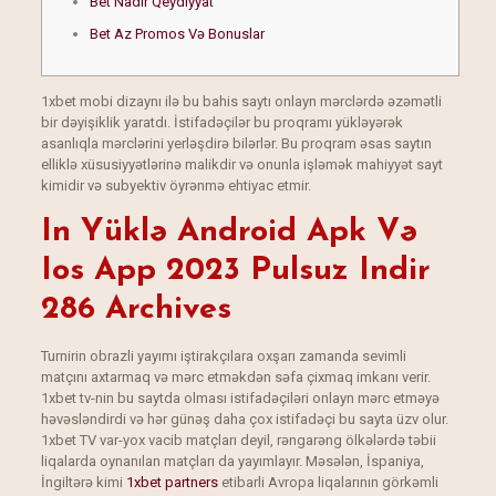
Bet Nadir Qeydiyyat
Bet Az Promos Və Bonuslar
1xbet mobi dizaynı ilə bu bahis saytı onlayn mərclərdə əzəmətli
bir dəyişiklik yaratdı. İstifadəçilər bu proqramı yükləyərək
asanlıqla mərclərini yerləşdirə bilərlər. Bu proqram əsas saytın
elliklə xüsusiyyətlərinə malikdir və onunla işləmək mahiyyət sayt
kimidir və subyektiv öyrənmə ehtiyac etmir.
In Yüklə Android Apk Və
Ios App 2023 Pulsuz Indir
286 Archives
Turnirin obrazli yayımı iştirakçılara oxşarı zamanda sevimli
matçını axtarmaq və mərc etməkdən səfa çixmaq imkanı verir.
1xbet tv-nin bu saytda olması istifadəçiləri onlayn mərc etməyə
həvəsləndirdi və hər günəş daha çox istifadəçi bu sayta üzv olur.
1xbet TV var-yox vacib matçları deyil, rəngarəng ölkələrdə təbii
liqalarda oynanılan matçları da yayımlayır. Məsələn, İspaniya,
İngiltərə kimi
1xbet partners
etibarli Avropa liqalarının görkəmli