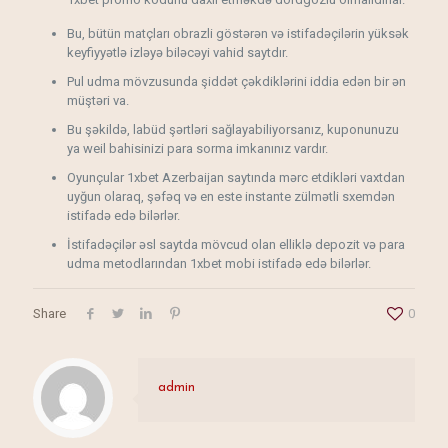
Bu, bütün matçları obrazli göstərən və istifadəçilərin yüksək
keyfiyyətlə izləyə biləcəyi vahid saytdır.
Pul udma mövzusunda şiddət çəkdiklərini iddia edən bir ən
müştəri va.
Bu şəkildə, labüd şərtləri sağlayabiliyorsanız, kuponunuzu
ya weil bahisinizi para sorma imkanınız vardır.
Oyunçular 1xbet Azerbaijan saytında mərc etdikləri vaxtdan
uyğun olaraq, şəfəq və en este instante zülmətli sxemdən
istifadə edə bilərlər.
İstifadəçilər əsl saytda mövcud olan elliklə depozit və para
udma metodlarından 1xbet mobi istifadə edə bilərlər.
Share
0
admin