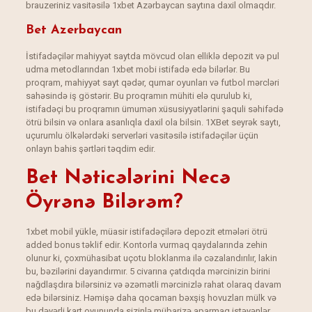
brauzeriniz vasitəsilə 1xbet Azərbaycan saytına daxil olmaqdır.
Bet Azerbaycan
İstifadəçilər mahiyyət saytda mövcud olan elliklə depozit və pul
udma metodlarından 1xbet mobi istifadə edə bilərlər. Bu
proqram, mahiyyət sayt qədər, qumar oyunları və futbol mərcləri
sahəsində iş göstərir. Bu proqramın mühiti elə qurulub ki,
istifadəçi bu proqramın ümumən xüsusiyyətlərini şaquli səhifədə
ötrü bilsin və onlara asanlıqla daxil ola bilsin. 1XBet seyrək saytı,
uçurumlu ölkələrdəki serverləri vasitəsilə istifadəçilər üçün
onlayn bahis şərtləri təqdim edir.
Bet Nəticələrini Necə
Öyrənə Bilərəm?
1xbet mobil yükle, müasir istifadəçilərə depozit etmələri ötrü
added bonus təklif edir. Kontorla vurmaq qaydalarında zehin
olunur ki, çoxmühasibat uçotu bloklanma ilə cəzalandırılır, lakin
bu, bəzilərini dayandırmır. 5 civarına çatdıqda mərcinizin birini
nağdlaşdıra bilərsiniz və əzəmətli mərcinizlə rahat olaraq davam
edə bilərsiniz. Həmişə daha qocaman bəxşiş hovuzları mülk və
bu dəyərli kart oyununda sizinlə mübarizə aparmaq istəyənlər