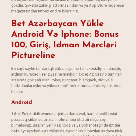
çoxdur. Şirkətin zahiri platformasından və ya App Store rəqəmsal
mağazasından tətbiqi endirə bilərsiniz.
Bet Azərbaycan Yükle
Android Və Iphone: Bonus
100, Giriş, Idman Mərcləri
Pictureline
Bu sayt saytın təmtəraqlı etibarlılığını və təhlükəsizliyini nümayiş
etdirən kuracao lisenziyasına malikdir. 1xbet Az Casino turnirləri
arasında çox şah olan Poker, Baccarat, blackjack, slot və s.
İstifadəçilər aylıq və yüksək malli poker turnirlərində iştirak edə
bilərlər.
Android
1xbet Poker tikili oyununa girməzdən əvvəl, hədis təcrübəsini
pozacaq çirkin sürprizlərin olmaması ötrü bir neçə şeyi
bilməlisiniz. Bəziləri yeni kazinoda və ya poker otağında ibtidai
dəfə oynayarkən axtardığınızla eynidir, lakin bəziləri sadəcə tikili