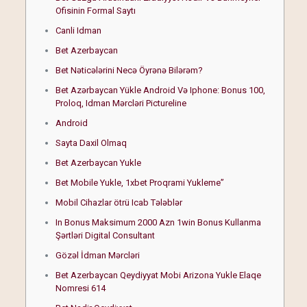
Ofisinin Formal Saytı
Canli Idman
Bet Azerbaycan
Bet Nəticələrini Necə Öyrənə Bilərəm?
Bet Azərbaycan Yükle Android Və Iphone: Bonus 100,
Proloq, Idman Mərcləri Pictureline
Android
Sayta Daxil Olmaq
Bet Azerbaycan Yukle
Bet Mobile Yukle, 1xbet Proqrami Yukleme”
Mobil Cihazlar ötrü Icab Tələblər
In Bonus Maksimum 2000 Azn 1win Bonus Kullanma
Şərtləri Digital Consultant
Gözəl İdman Mərcləri
Bet Azerbaycan Qeydiyyat Mobi Arizona Yukle Elaqe
Nomresi 614