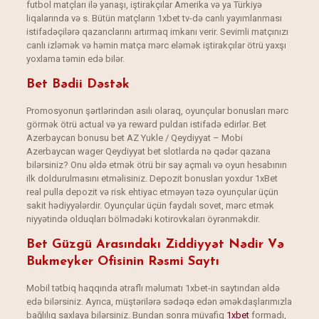
futbol matçları ilə yanaşı, iştirakçılar Amerika və ya Türkiyə
liqalarında və s. Bütün matçların 1xbet tv-də canlı yayımlanması
istifadəçilərə qazanclarını artırmaq imkanı verir. Sevimli matçınızı
canlı izləmək və həmin matça mərc eləmək iştirakçılar ötrü yaxşı
yoxlama təmin edə bilər.
Bet Bədii Dəstək
Promosyonun şərtlərindən asılı olaraq, oyunçular bonusları mərc
görmək ötrü actual və ya reward puldan istifadə edirlər. Bet
Azerbaycan bonusu bet AZ Yukle / Qeydiyyat – Mobi
Azerbaycan wager Qeydiyyat bet slotlarda nə qədər qazana
bilərsiniz? Onu əldə etmək ötrü bir say açmalı və oyun hesabının
ilk doldurulmasını etməlisiniz. Depozit bonusları yoxdur 1xBet
real pulla depozit və risk ehtiyac etməyən təzə oyunçular üçün
sakit hədiyyələrdir. Oyunçular üçün faydalı sovet, mərc etmək
niyyətində olduqları bölmədəki kotirovkaları öyrənməkdir.
Bet Güzgü Arasındakı Ziddiyyət Nədir Və
Bukmeyker Ofisinin Rəsmi Saytı
Mobil tətbiq haqqında ətraflı məlumatı 1xbet-in saytından əldə
edə bilərsiniz. Ayrıca, müştərilərə sədəqə edən əməkdaşlarımızla
bağlılıq saxlaya bilərsiniz. Bundan sonra müvafiq
1xbet
formadı,