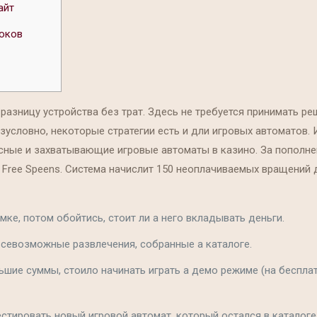
айт
оков
разницу устройства без трат. Здесь не требуется принимать р
зусловно, некоторые стратегии есть и дли игровых автоматов.
есные и захватывающие игровые автоматы в казино. За пополне
Free Speens. Система начислит 150 неоплачиваемых вращений д
е, потом обойтись, стоит ли а него вкладывать деньги.
севозможные развлечения, собранные а каталоге.
ьшие суммы, стоило начинать играть а демо режиме (на беспла
тировать новый игровой автомат, который остался в каталоге,