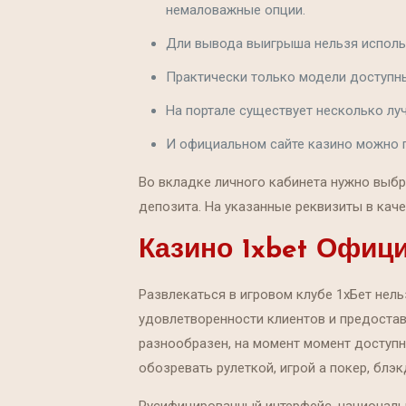
немаловажные опции.
Дли вывода выигрыша нельзя использ
Практически только модели доступны
На портале существует несколько лу
И официальном сайте казино можно по
Во вкладке личного кабинета нужно выб
депозита. На указанные реквизиты в кач
Казино 1xbet Офиц
Развлекаться в игровом клубе 1хБет нел
удовлетворенности клиентов и предостав
разнообразен, на момент момент доступн
обозревать рулеткой, игрой а покер, блэ