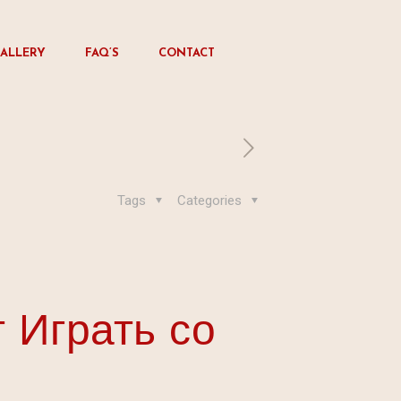
ALLERY
FAQ’S
CONTACT
Tags
Categories
 Играть со