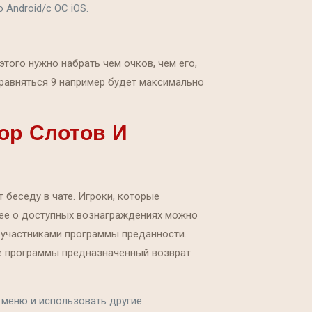
Android/с ОС iOS.
этого нужно набрать чем очков, чем его,
 равняться 9 например будет максимально
зор Слотов И
 беседу в чате. Игроки, которые
нее о доступных вознаграждениях можно
 участниками программы преданности.
е программы предназначенный возврат
 меню и использовать другие