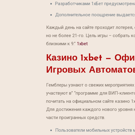
Разработчиками 1хБет предусмотрена
Дополнительное поощрение выдается
Каждый день на сайте проходит лотерея, 
но не более 21-го. Цель игры – собрать 
близкими к 9.”
1xbet
Казино 1xbet — Оф
Игровых Автоматов
Гемблеры узнают о свежих мероприятиях и
участвуют в” “программе для ВИП-клиен
почитать на официальном сайте казино 1
Для достижения каждого нового уровня 
части проигранных средств.
Пользователи мобильных устройств м