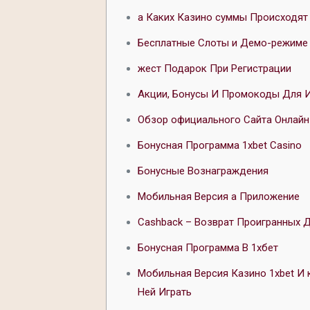
а Каких Казино суммы Происходят
Бесплатные Слоты и Демо-режиме
жест Подарок При Регистрации
Акции, Бонусы И Промокоды Для 
Обзор официального Сайта Онлайн
Бонусная Программа 1xbet Casino
Бонусные Вознаграждения
Мобильная Версия а Приложение
Cashback – Возврат Проигранных 
Бонусная Программа В 1хбет
Мобильная Версия Казино 1xbet И 
Ней Играть