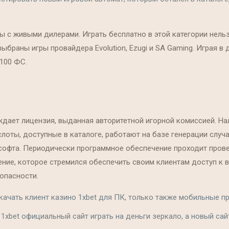
ы с живыми дилерами. Играть бесплатно в этой категории нель
браны игры провайдера Evolution, Ezugi и SA Gaming. Играя в 
 100 ФС.
дает лицензия, выданная авторитетной игорной комиссией. На
слоты, доступные в каталоге, работают на базе генерации слу
софта. Периодически программное обеспечение проходит прове
дение, которое стремился обеспечить своим клиентам доступ к
опасности.
ачать клиент казино 1xbet для ПК, только также мобильные пр
1xbet официальный сайт играть на деньги зеркало, а новый сайт