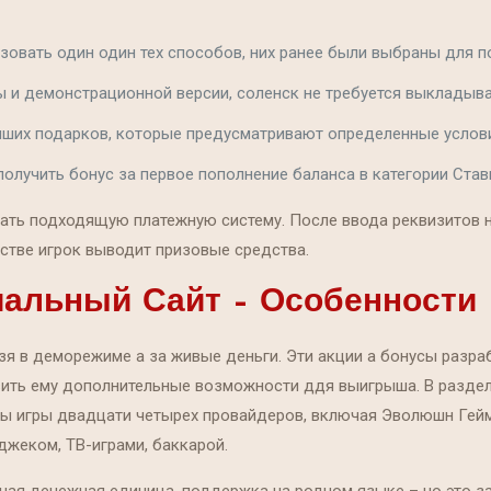
овать один один тех способов, них ранее были выбраны для п
 и демонстрационной версии, соленск не требуется выкладыва
чших подарков, которые предусматривают определенные услови
лучить бонус за первое пополнение баланса в категории Ставк
рать подходящую платежную систему. После ввода реквизитов 
естве игрок выводит призовые средства.
иальный Сайт – Особенности
ьзя в деморежиме а за живые деньги. Эти акции а бонусы разр
ить ему дополнительные возможности ддя выигрыша. В разделе
ы игры двадцати четырех провайдеров, включая Эволюшн Геймин
кджеком, ТВ-играми, баккарой.