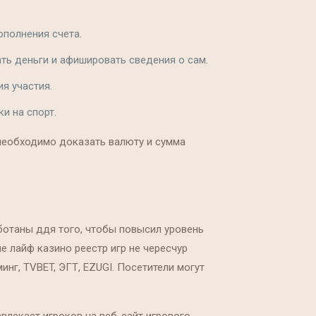
ополнения счета.
ть деньги и афишировать сведения о сам.
я участия.
и на спорт.
необходимо доказать валюту и сумма
аботаны ддя того, чтобы повысил уровень
 лайф казино реестр игр не чересчур
г, TVBET, ЭГТ, EZUGI. Посетители могут