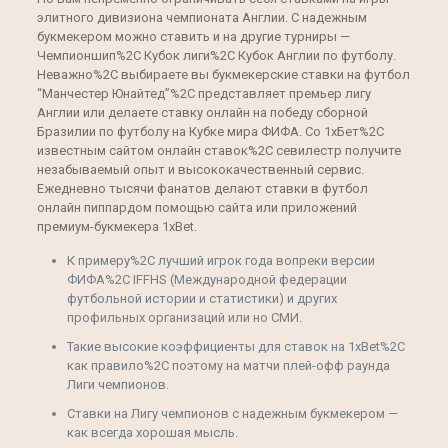
элитного дивизиона чемпионата Англии. С надежным
букмекером можно ставить и на другие турниры —
Чемпионшип%2C Кубок лиги%2C Кубок Англии по футболу.
Неважно%2C выбираете вы букмекерские ставки на футбол
“Манчестер Юнайтед”%2C представляет премьер лигу
Англии или делаете ставку онлайн на победу сборной
Бразилии по футболу на Кубке мира ФИФА. Со 1xБет%2C
известным сайтом онлайн ставок%2C севилестр получите
незабываемый опыт и высококачественный сервис.
Ежедневно тысячи фанатов делают ставки в футбол
онлайн пиппардом помощью сайта или приложений
премиум-букмекера 1xBet.
К примеру%2C лучший игрок года вопреки версии
ФИФА%2C IFFHS (Международной федерации
футбольной истории и статистики) и других
профильных организаций или но СМИ.
Такие высокие коэффициенты для ставок на 1xBet%2C
как правило%2C поэтому на матчи плей-офф раунда
Лиги чемпионов.
Ставки на Лигу чемпионов с надежным букмекером —
как всегда хорошая мысль.