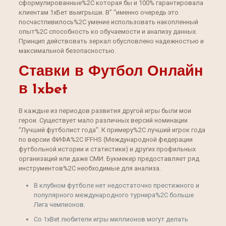
сформулированные%2C которая бы и 100% гарантировала
клиентам 1xБет выигрыши. В” “именно очередь это
посчастливилось%2C умение использовать накопленный
опыт%2C способность ко обучаемости и анализу данных.
Принцип действовать зеркал обусловлено надежностью и
максимальной безопасностью.
Ставки в Футбол Онлайн
в 1xbet
В каждые из периодов развития другой игры были мои
герои. Существует мало различных версий номинации
“Лучший футболист года”. К примеру%2C лучший игрок года
по версии ФИФА%2C IFFHS (Международной федерации
футбольной истории и статистики) и других профильных
организаций или даже СМИ. Букмекер предоставляет ряд
инструментов%2C необходимые для анализа.
В клубном футболе нет недостаточно престижного и
популярного международного турнира%2C больше
Лига чемпионов.
Со 1xBet любители игры миллионов могут делать