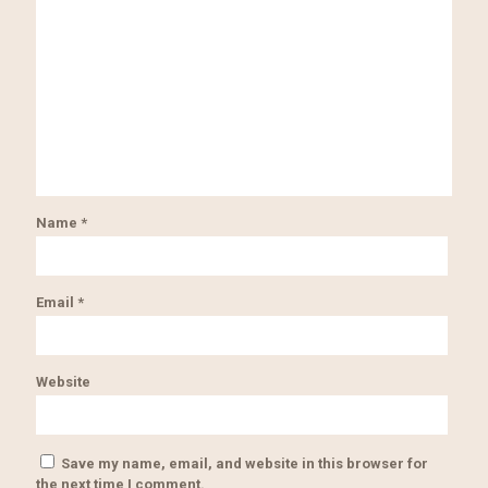
Name
*
Email
*
Website
Save my name, email, and website in this browser for
the next time I comment.