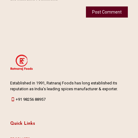
Established in 1991, Ratnaraj Foods has long established its
reputation as India’s leading spices manufacturer & exporter.
+91 98256 88957
Quick Links