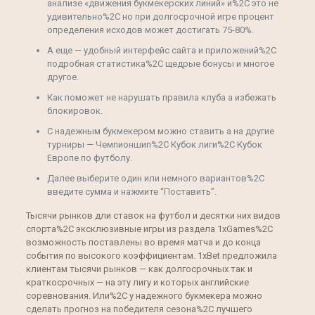
анализе «движения букмекерских линий» и%2C это не
удивительно%2C но при долгосрочной игре процент
определения исходов может достигать 75-80%.
А еще — удобный интерфейс сайта и приложений%2C
подробная статистика%2C щедрые бонусы и многое
другое.
Как поможет не нарушать правила клуба а избежать
блокировок.
С надежным букмекером можно ставить а на другие
турниры — Чемпионшип%2C Кубок лиги%2C Кубок
Европе по футболу.
Далее выберите один или немного вариантов%2C
введите сумма и нажмите “Поставить”.
Тысячи рынков дли ставок на футбол и десятки них видов
спорта%2C эксклюзивные игры из раздела 1xGames%2C
возможность поставлены во время матча и до конца
события по высокого коэффициентам. 1xBet предложила
клиентам тысячи рынков — как долгосрочных так и
краткосрочных — на эту лигу и которых английские
соревнования. Или%2C у надежного букмекера можно
сделать прогноз на победителя сезона%2C лучшего