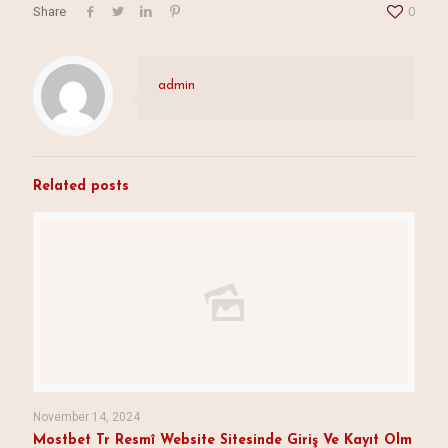
Share
0
admin
Related posts
November 14, 2024
Mostbet Tr Resmî Website Sitesinde Giriş Ve Kayıt Olm