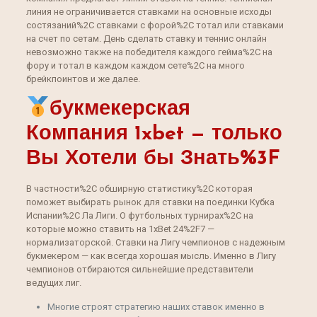
линия не ограничивается ставками на основные исходы
состязаний%2C ставками с форой%2C тотал или ставками
на счет по сетам. День сделать ставку и теннис онлайн
невозможно также на победителя каждого гейма%2C на
фору и тотал в каждом каждом сете%2C на много
брейкпоинтов и же далее.
букмекерская
Компания 1xbet — только
Вы Хотели бы Знать%3F
В частности%2C обширную статистику%2C которая
поможет выбирать рынок для ставки на поединки Кубка
Испании%2C Ла Лиги. О футбольных турнирах%2C на
которые можно ставить на 1xBet 24%2F7 —
нормализаторской. Ставки на Лигу чемпионов с надежным
букмекером — как всегда хорошая мысль. Именно в Лигу
чемпионов отбираются сильнейшие представители
ведущих лиг.
Многие строят стратегию наших ставок именно в