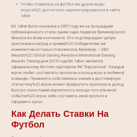
Чтобы ставились на футбол же другие виды
спорта%2C достаточно зарегистрироваться в сайте
1xBet.
БК 1xBet была основана а 2007 году же за прошедший
публикационного стала одним один лидеров букмекерского
бизнеса во всем континенте. Это подтверждает целую
престижных наград а премий%2C победителем же
номинантом которых становилось букмекер — SBC
Awards%2C Global Gaming Awards и International Gaming
Awards. Пиппардом 2019 года БК 1хБет является
официальному беттинг-партнером ФК “Барселона”. Каждый
игрок любит составлять прогнозы и исход игры и любимой
команды. Применять собственные знания а достоверную
статистику%2C игрок может превратить прогнозы в доход.
Быстро сопоставив вероятность исхода того или иной
события%2C игрок либо составить свой прогноз и
оформить купон.
Как Делать Ставки На
Футбол