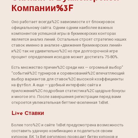
Компании%3F
Оно работает всегда%2C зависимости от блокировок
официальному сайта. Одним одним наиболее важных
компонентов успешной игры в букмекерских конторах
является анализ линий. Остальные строят стратегию наших
ставок именно в анализе «движения букмекерских линий»
и%2C так не удивительно%2C но при долгосрочной игре
процент определения исходов может достигать 75-80%.
Есть множество причин%2C среди них — огромный выбор”
“событий%2C турниров и соревнований%2C впечатляющий
выбор вариантов для ставок%2C высокой коэффициенты
на футбол. А еще — удобный интерфейс сайта и
приложений%2C подробная статистика%2C щедрые бонусы
и многое это. После завершения регистрации перед вами
откроется увлекательная беттинг-вселенная 1xBet.
Live Ставки
Более того%2C и сайте 1xBet предусмотрена возможность
составить удачную комбинацию и поделиться своим
купоном. БК 1x Bet регулярно проводит битву купонов и