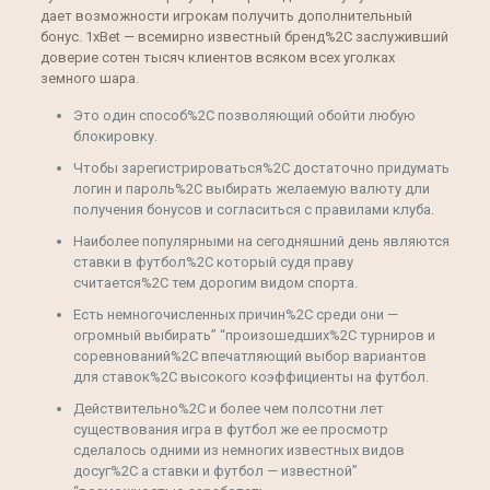
дает возможности игрокам получить дополнительный
бонус. 1xBet — всемирно известный бренд%2C заслуживший
доверие сотен тысяч клиентов всяком всех уголках
земного шара.
Это один способ%2C позволяющий обойти любую
блокировку.
Чтобы зарегистрироваться%2C достаточно придумать
логин и пароль%2C выбирать желаемую валюту дли
получения бонусов и согласиться с правилами клуба.
Наиболее популярными на сегодняшний день являются
ставки в футбол%2C который судя праву
считается%2C тем дорогим видом спорта.
Есть немногочисленных причин%2C среди они —
огромный выбирать” “произошедших%2C турниров и
соревнований%2C впечатляющий выбор вариантов
для ставок%2C высокого коэффициенты на футбол.
Действительно%2C и более чем полсотни лет
существования игра в футбол же ее просмотр
сделалось одними из немногих известных видов
досуг%2C а ставки и футбол — известной”