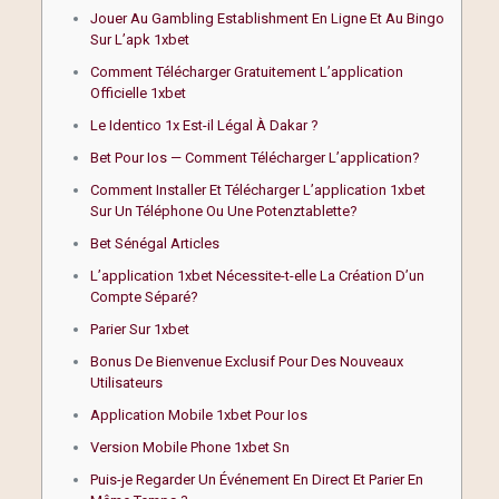
Jouer Au Gambling Establishment En Ligne Et Au Bingo
Sur L’apk 1xbet
Comment Télécharger Gratuitement L’application
Officielle 1xbet
Le Identico 1x Est-il Légal À Dakar ?
Bet Pour Ios — Comment Télécharger L’application?
Comment Installer Et Télécharger L’application 1xbet
Sur Un Téléphone Ou Une Potenztablette?
Bet Sénégal Articles
L’application 1xbet Nécessite-t-elle La Création D’un
Compte Séparé?
Parier Sur 1xbet
Bonus De Bienvenue Exclusif Pour Des Nouveaux
Utilisateurs
Application Mobile 1xbet Pour Ios
Version Mobile Phone 1xbet Sn
Puis-je Regarder Un Événement En Direct Et Parier En