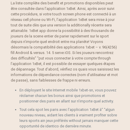
La liste complète des benefit et promotions disponibles peut
être consultée dans l’application 1xBet. Ainsi, après avoir suivi
cette procédure, si votre touch screen phone est connecté à un
réseau cell phone ou Wi-Fi, l’application 1xBet sera mise à jour
tout de suite dès que una version la additionally récente sera
attainable. 1xBet app donne la possibilité à des thousands de
joueurs de la scene entier de parier rapidement sur le sport
depuis n’importe quel endroit entre ma planète! Voyons
désormais la compatibilité des applications 1xbet – v. 96(4256)
fill Android & versus. 14. 5 serve iOS. Si les joueurs rencontrez
des difficultés” “put vous connecter à votre compte through
l’application 1xBet, il est possible de essayer quelques étapes
de dépannage. Tout d’abord, vérifiez os quais vous saisissez les
informations de dépendance correctes (nom d’utilisateur et mot
de passe), sans faiblesses de frappe ni erreurs.
En déployant le site Internet mobile 1xbet-sn, vous pouvez
réclamer chacun les bonus ainsi que promotions et
positionner des paris en allant sur n’importe quel activity.
Tout cela spot les paris avec l’application 1xBet à” “algun
nouveau niveau, aidant les clients à vraiment profiter sobre
leurs sports ain jeux préférés without jamais manquer cette
opportunité de identico de dernière minute.