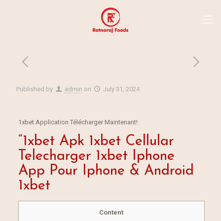
Published by
admin
on
July 31, 2024
1xbet Application Télécharger Maintenant!
“1xbet Apk 1xbet Cellular
Telecharger 1xbet Iphone
App Pour Iphone & Android
1xbet
Content