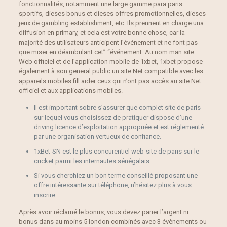
fonctionnalités, notamment une large gamme para paris
sportifs, dieses bonus et dieses offres promotionnelles, dieses
jeux de gambling establishment, etc. Ils prennent en charge una
diffusion en primary, et cela est votre bonne chose, car la
majorité des utilisateurs anticipent l’événement et ne font pas
que miser en déambulant cet” “événement. Au nom man site
Web officiel et de l’application mobile de 1xbet, 1xbet propose
également à son general public un site Net compatible avec les
appareils mobiles fill aider ceux qui n’ont pas accès au site Net
officiel et aux applications mobiles.
Il est important sobre s’assurer que complet site de paris
sur lequel vous choisissez de pratiquer dispose d’une
driving licence d’exploitation appropriée et est réglementé
par une organisation vertueux de confiance.
1xBet-SN est le plus concurentiel web-site de paris sur le
cricket parmi les internautes sénégalais.
Si vous cherchiez un bon terme conseillé proposant une
offre intéressante sur téléphone, n’hésitez plus à vous
inscrire.
Après avoir réclamé le bonus, vous devez parier l’argent ni
bonus dans au moins 5 london combinés avec 3 évènements ou