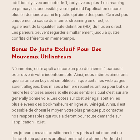
additionally avec une cote de 1, forty five ou plus. Le streaming
en primary est accessible, votre qui rend l’application encore
plus en demande parmi le public qui aime des paris. Ce n’est pas
uniquement à cause du internet streaming en direct, et
également de la qualité haute définition (HD) du flux en direct.
Les parieurs peuvent regarder simultanément jusqu’à quatre
conflits différents en même temps.
Bonus De Juste Exclusif Pour Des
Nouveaux Utilisateurs
Néanmoins, cette appli a encore un peu de chemin à parcourir
pour devenir votre incontournable. Ainsi, nous-mêmes aimerions
que sa prise en key soit simplifiée ain que certaines web pages
soient allégées. Des mises à lumière récentes ont eu pour but de
rendre les choses aisées et elle nous semble la cual c’est sur are
generally bonne voie. Les cotes sur xbet Sénégal sont en les
plus élevées des bookmakeurs en ligne au Sénégal. Ainsi, il est
possible de choisir le moyen votre plus pratique put contacter
nos responsables qui vous aideront pour toute demande sur
l’application 1xBet.
Les joueurs peuvent positionner leurs paris à tout moment ou
n’importe où auto nos applications mobile phones Android et