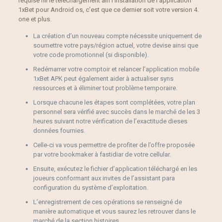
requise fill le téléchargement ain l’installation de l’application
1xBet pour Android os, c’est que ce dernier soit votre version 4.
one et plus.
La création d’un nouveau compte nécessite uniquement de
soumettre votre pays/région actuel, votre devise ainsi que
votre code promotionnel (si disponible).
Redémarrer votre comptoir et relancer l’application mobile
1xBet APK peut également aider à actualiser syns
ressources et à éliminer tout problème temporaire.
Lorsque chacune les étapes sont complétées, votre plan
personnel sera vérifié avec succès dans le marché de les 3
heures suivant notre vérification de l’exactitude dieses
données fournies.
Celle-ci va vous permettre de profiter de l’offre proposée
par votre bookmaker à fastidiar de votre cellular.
Ensuite, exécutez le fichier d’application téléchargé en les
joueurs conformant aux invites de l’assistant para
configuration du système d’exploitation.
L’enregistrement de ces opérations se renseigné de
manière automatique et vous saurez les retrouver dans le
marché de la section histoires.