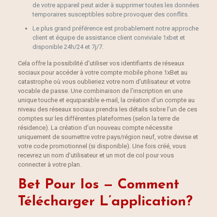
de votre appareil peut aider à supprimer toutes les données
temporaires susceptibles sobre provoquer des conflits.
Le plus grand préférence est probablement notre approche
client et équipe de assistance client conviviale 1xbet et
disponible 24h/24 et 7j/7.
Cela offre la possibilité d’utiliser vos identifiants de réseaux
sociaux pour accéder à votre compte mobile phone 1xBet au
catastrophe où vous oublieriez votre nom d’utilisateur et votre
vocable de passe. Une combinaison de l’inscription en une
unique touche et equiparable e-mail, la création d’un compte au
niveau des réseaux sociaux prendra les détails sobre l’un de ces
comptes sur les différentes plateformes (selon la terre de
résidence). La création d’un nouveau compte nécessite
uniquement de soumettre votre pays/région neuf, votre devise et
votre code promotionnel (si disponible). Une fois créé, vous
recevrez un nom d’utilisateur et un mot de col pour vous
connecter à votre plan.
Bet Pour Ios — Comment
Télécharger L’application?