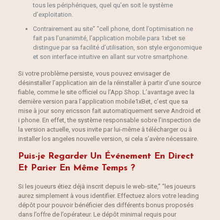
tous les périphériques, quel qu’en soit le système
d’exploitation.
Contrairement au site” “cell phone, dont l’optimisation ne
fait pas l’unanimité, l’application mobile para 1xbet se
distingue par sa facilité d’utilisation, son style ergonomique
et son interface intuitive en allant sur votre smartphone.
Si votre problème persiste, vous pouvez envisager de
désinstaller l’application ain de la réinstaller à partir d’une source
fiable, comme le site officiel ou l’App Shop. L’avantage avec la
dernière version para l’application mobile1xBet, c’est que sa
mise à jour sony ericsson fait automatiquement serve Android et
i phone. En effet, the système responsable sobre l’inspection de
la version actuelle, vous invite par lui-même à télécharger ou à
installer los angeles nouvelle version, si cela s’avère nécessaire.
Puis-je Regarder Un Événement En Direct
Et Parier En Même Temps ?
Si les joueurs étiez déjà inscrit depuis le web-site,” “les joueurs
aurez simplement à vous identifier. Effectuez alors votre leading
dépôt pour pouvoir bénéficier des différents bonus proposés
dans l’offre de l’opérateur. Le dépôt minimal requis pour