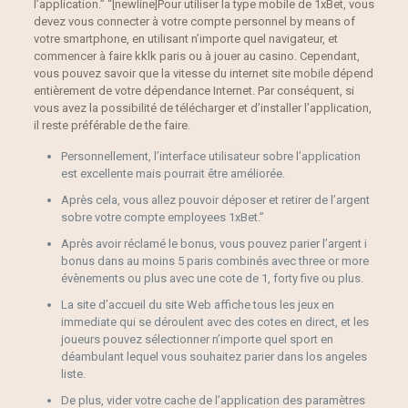
l’application.” “[newline]Pour utiliser la type mobile de 1xBet, vous
devez vous connecter à votre compte personnel by means of
votre smartphone, en utilisant n’importe quel navigateur, et
commencer à faire kklk paris ou à jouer au casino. Cependant,
vous pouvez savoir que la vitesse du internet site mobile dépend
entièrement de votre dépendance Internet. Par conséquent, si
vous avez la possibilité de télécharger et d’installer l’application,
il reste préférable de the faire.
Personnellement, l’interface utilisateur sobre l’application
est excellente mais pourrait être améliorée.
Après cela, vous allez pouvoir déposer et retirer de l’argent
sobre votre compte employees 1xBet.”
Après avoir réclamé le bonus, vous pouvez parier l’argent i
bonus dans au moins 5 paris combinés avec three or more
évènements ou plus avec une cote de 1, forty five ou plus.
La site d’accueil du site Web affiche tous les jeux en
immediate qui se déroulent avec des cotes en direct, et les
joueurs pouvez sélectionner n’importe quel sport en
déambulant lequel vous souhaitez parier dans los angeles
liste.
De plus, vider votre cache de l’application des paramètres