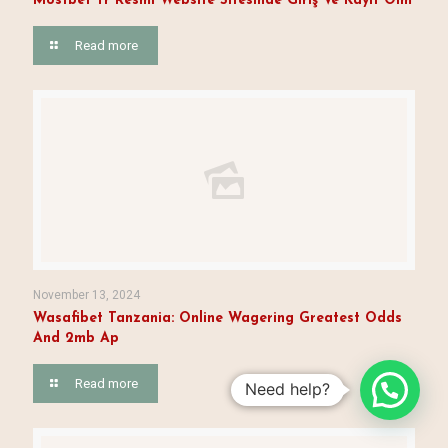
Mostbet Tr Resmî Website Sitesinde Giriş Ve Kayıt Olm
Read more
November 13, 2024
Wasafibet Tanzania: Online Wagering Greatest Odds
And 2mb Ap
Read more
Need help?