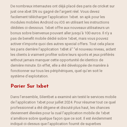
De nombreux internautes ont déjà placé des paris de cricket sur
just one xbet SN ou gagné de l’argent réel. Vous devez
facilement télécharger l’application 1xbet. sn apk pour les
modules mobiles Android ou iOS en utilisant les instructions
dédiées ci-dessous. 1xbet offre aux nouveaux utilisateurs un
bonus sobre bienvenue pouvant aller jusqu’à 100 euros. Il n’y a
pas de benefit mobile dédié sobre 1xbet, mais vous pouvez
activer n’importe quoi des autres special offers. Tout cela place
les paris derrière l’application 1xBet à” “el nouveau niveau, aidant
les clients à vraiment profiter sobre leurs sports et jeux préférés
without jamais manquer cette opportunité de identico de
dernière minute. En effet, elle a été développée de manière à
fonctionner sur tous les périphériques, quel qu’en soit le
système d’exploitation.
Parier Sur 1xbet
Dans l’ensemble, Silentbet a examiné ain testé le services mobile
de l’application 1xbet pour juillet 2024. Pour résumer tout ce quel
professionnel a été ditgene et discuté plus haut, les chances
deviennent élevées pour la cual l’application mobile de 1xbet
s’améliore sobre quelque façon que ce soit. Il est évidemment
indiqué ci-dessus que l’application fournit de superbes