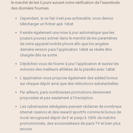
le marché de les 3 jours suivant notre vérification de l’exactitude
des données fournies.
Cependant, si ce fait n’est pas achievable, vous devrez
télécharger un fichier apk 1xbet.
Il existe également une mise à jour automatique que les
joueurs pouvez activer dans le marché de les paramètres
de votre appareil mobile phone afin que los angeles
dernière version para l’application 1xBet se révèle être
chargée dès sa sortie.
Dépêchez-vous de fournir à jour l’application et suivez les
victoires des meilleurs athlètes de la planète avec 1xBet.
L’application vous propose également des added bonus
sur chaque dépôt ainsi que des réductions substantielles.
Par ailleurs, para nombreuses promotions deviennent
proposées et pas seulement à l’inscription.
Les cybernautes sénégalais peuvent réclamer de nombreux
internet casinos et des reward sportifs comme le bonus de
most recognized dépôt de ₣ et jusqu’à 100% de matchs
promotionnels, des accumulateurs de paris TV et bien plus
encore.