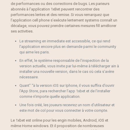
de performances ou des corrections de bugs. Les parieurs
abonnés à l’application 1xBet peuvent rencontrer des
performances lentes et des remise. Si vous remarquez que
l’application cell phone s’exécute lentement systems connaît un
décalage, vous pouvez prendre certaines mesures fill améliorer
ses activities.
Le streaming en immediate est accessible, ce qui rend
l’application encore plus en demande parmi le community
qui aime les paris.
En effet, le système responsable de l’inspection de la
version actuelle, vous invite par lui-même à télécharger ain à
installer una nouvelle version, dans le cas où cela s’avère
nécessaire.
Quant” “à la version iOS sur Iphone, il vous suffira d’ouvrir
l’App Store, para rechercher l’app 1xbet et de l’installer
comme n’importe quelle application.
Une fois créé, les joueurs recevrez un nom d’utilisateur et
este mot de col pour vous connecter à votre compte.
Le 1xbet est online pour les engin mobiles, Android, iOS et
même Home windows. Et il proposition de nombreuses