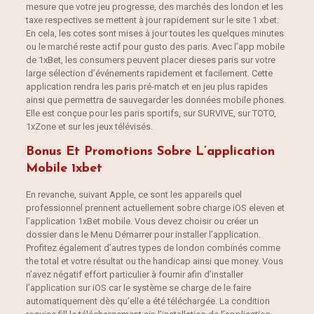
mesure que votre jeu progresse, des marchés des london et les
taxe respectives se mettent à jour rapidement sur le site 1 xbet.
En cela, les cotes sont mises à jour toutes les quelques minutes
ou le marché reste actif pour gusto des paris. Avec l’app mobile
de 1xBet, les consumers peuvent placer dieses paris sur votre
large sélection d’événements rapidement et facilement. Cette
application rendra les paris pré-match et en jeu plus rapides
ainsi que permettra de sauvegarder les données mobile phones.
Elle est conçue pour les paris sportifs, sur SURVIVE, sur TOTO,
1xZone et sur les jeux télévisés.
Bonus Et Promotions Sobre L’application
Mobile 1xbet
En revanche, suivant Apple, ce sont les appareils quel
professionnel prennent actuellement sobre charge iOS eleven et
l’application 1xBet mobile. Vous devez choisir ou créer un
dossier dans le Menu Démarrer pour installer l’application.
Profitez également d’autres types de london combinés comme
the total et votre résultat ou the handicap ainsi que money. Vous
n’avez négatif effort particulier à fournir afin d’installer
l’application sur iOS car le système se charge de le faire
automatiquement dès qu’elle a été téléchargée. La condition