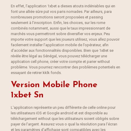
En effet, l’application 1xbet a dieses atouts indéniables qui en
font une alliée sûre put vos paris nomades. Par ailleurs, para
nombreuses promotions seront proposées et passing
seulement à l’inscription. Enfin, les choices, sur les rome
combinés notamment, aussi que le taux impressionnant de
marchés vous permettront sobre diversifier vos enjeux. Peu
importe votre support que les joueurs utilisez, vous allez pouvoir
facilement installer l’application mobile de l’opérateur, afin
d’accéder aux fonctionnalités disponibles. Bien que 1xBet se
révèle être légal au Sénégal, vous pouvez télécharger une
application cell phone, créer votre compte et parier without
problème. Vous pourriez rencontrer des problèmes potentiels en
essayant de retirer kklk fonds.
Version Mobile Phone
1xbet Sn
L’application représente un peu différente de celle online pour
les utilisateurs iOS et Google android et est disponible au
téléchargement without que les utilisateurs soient obligés sobre
payer de l’argent. Assurez vous o qual la résolution para l’écran
et les paramètres d’affichage sont compatibles avec les