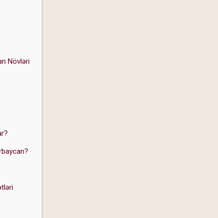
n Növləri
ar?
rbaycan?
tləri