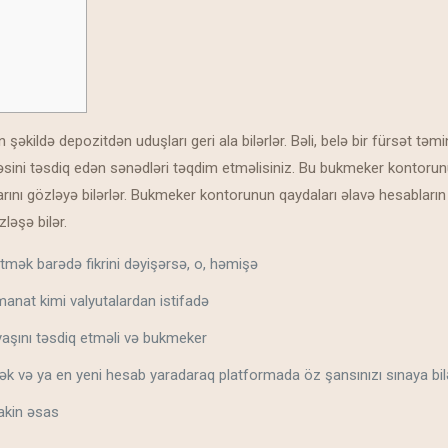
şəkildə depozitdən uduşları geri ala bilərlər. Bəli, belə bir fürsət təmi
lməsini təsdiq edən sənədləri təqdim etməlisiniz. Bu bukmeker konto
nı gözləyə bilərlər. Bukmeker kontorunun qaydaları əlavə hesabların i
ləşə bilər.
ək barədə fikrini dəyişərsə, o, həmişə
 manat kimi valyutalardan istifadə
yaşını təsdiq etməli və bukmeker
ərək və ya en yeni hesab yaradaraq platformada öz şansınızı sınaya bilə
lakin əsas