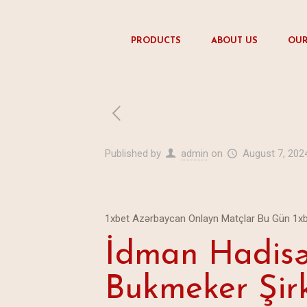
PRODUCTS
ABOUT US
OUR
Published by
admin
on
August 7, 202
1xbet Azərbaycan Onlayn Matçlar Bu Gün 1xb
İdman Hadisə
Bukmeker Şir