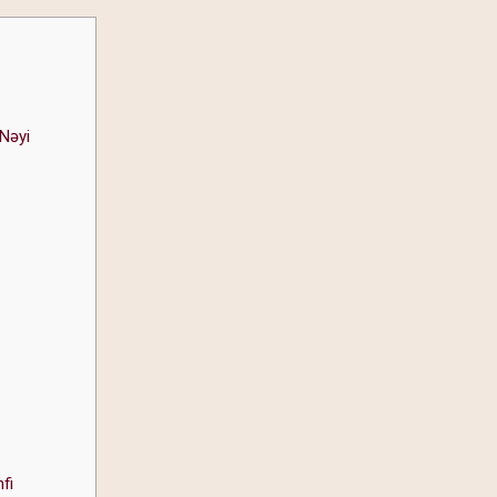
Nəyi
fi