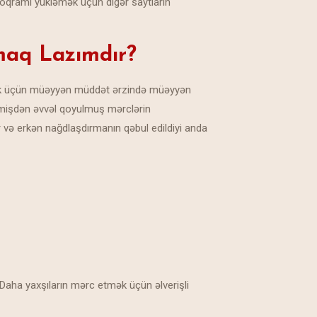
u proqramı yükləmək üçün digər saytların
maq Lazımdır?
tmək üçün müəyyən müddət ərzində müəyyən
mişdən əvvəl qoyulmuş mərclərin
və erkən nağdlaşdırmanın qəbul edildiyi anda
 Daha yaxşıların mərc etmək üçün əlverişli