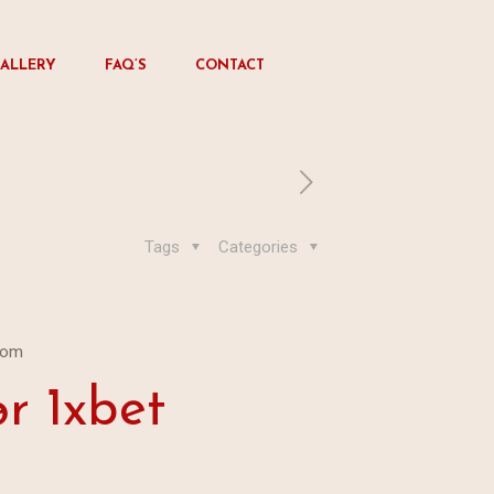
ALLERY
FAQ’S
CONTACT
Tags
Categories
Com
r 1xbet