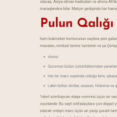
olacaq. Asiya idman hadisələri və ahora Afrika
maraqlandıra bilər. Matçın gedişində hər hansı
Pulun Qalığı
həm bukmeker kontorunun saytına yeni gələnlər
məsələn, növbəti tennis turnirinin və ya Çempi
olunur.
Qurumun bütün üstünlüklərindən yararl
Hər bir mərc saytında olduğu kimi, şikayət
Lakin bütün slotlar, əsasən, fırlanma və q
1xbet azerbaycan elaqe nomresi üçün ən vacib sə
oyunlarıdır. Bu sayt istifadəçilərə çox diqqət 
edərək onlayn mərc üçün ən yaxşı şəraiti təm