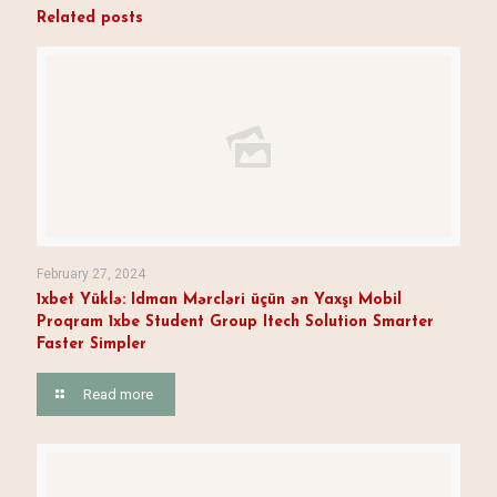
Related posts
February 27, 2024
1xbet Yüklə: Idman Mərcləri üçün ən Yaxşı Mobil
Proqram 1xbe Student Group Itech Solution Smarter
Faster Simpler
Read more