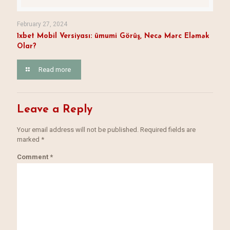
February 27, 2024
1xbet Mobil Versiyası: ümumi Görüş, Necə Mərc Eləmək
Olar?
Read more
Leave a Reply
Your email address will not be published.
Required fields are
marked
*
Comment
*