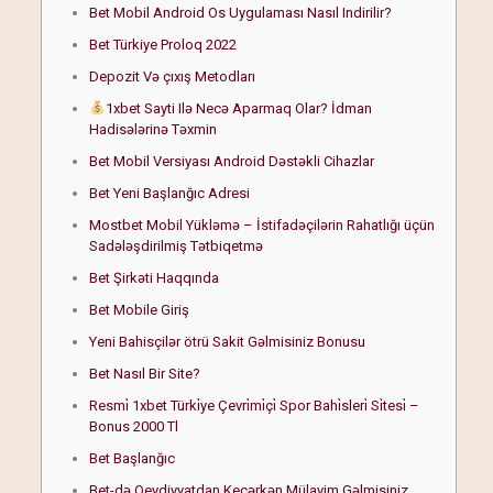
Bet Mobil Android Os Uygulaması Nasıl Indirilir?
Bet Türkiye Proloq 2022
Depozit Və çıxış Metodları
1xbet Sayti Ilə Necə Aparmaq Olar? İdman
Hadisələrinə Təxmin
Bet Mobil Versiyası Android Dəstəkli Cihazlar
Bet Yeni Başlanğıc Adresi
Mostbet Mobil Yükləmə – İstifadəçilərin Rahatlığı üçün
Sadələşdirilmiş Tətbiqetmə
Bet Şirkəti Haqqında
Bet Mobile Giriş
Yeni Bahisçilər ötrü Sakit Gəlmisiniz Bonusu
Bet Nasıl Bir Site?
Resmi̇ 1xbet Türki̇ye Çevri̇mi̇çi̇ Spor Bahi̇sleri̇ Si̇tesi̇ –
Bonus 2000 Tl
Bet Başlanğıc
Bet-də Qeydiyyatdan Keçərkən Mülayim Gəlmisiniz