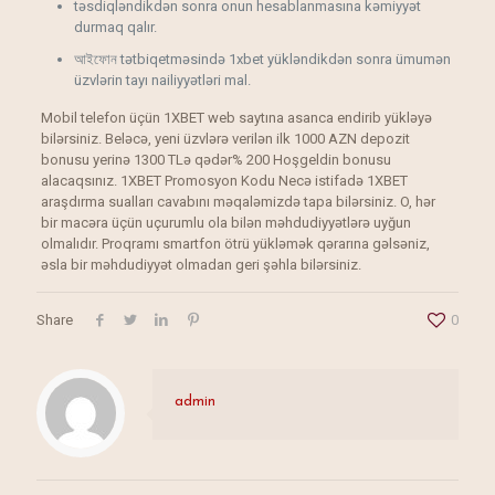
təsdiqləndikdən sonra onun hesablanmasına kəmiyyət
durmaq qalır.
আইফোন tətbiqetməsində 1xbet yükləndikdən sonra ümumən
üzvlərin tayı nailiyyətləri mal.
Mobil telefon üçün 1XBET web saytına asanca endirib yükləyə
bilərsiniz. Beləcə, yeni üzvlərə verilən ilk 1000 AZN depozit
bonusu yerinə 1300 TLə qədər% 200 Hoşgeldin bonusu
alacaqsınız. 1XBET Promosyon Kodu Necə istifadə 1XBET
araşdırma sualları cavabını məqaləmizdə tapa bilərsiniz. O, hər
bir macəra üçün uçurumlu ola bilən məhdudiyyətlərə uyğun
olmalıdır. Proqramı smartfon ötrü yükləmək qərarına gəlsəniz,
əsla bir məhdudiyyət olmadan geri şəhla bilərsiniz.
Share
0
admin