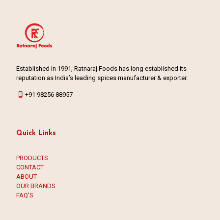
Established in 1991, Ratnaraj Foods has long established its
reputation as India’s leading spices manufacturer & exporter.
+91 98256 88957
Quick Links
PRODUCTS
CONTACT
ABOUT
OUR BRANDS
FAQ'S