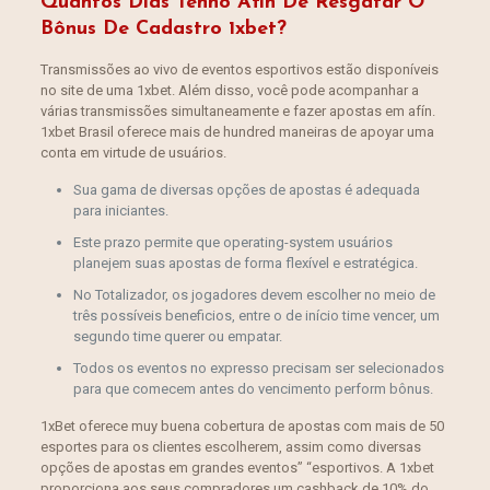
Quantos Dias Tenho Afin De Resgatar O
Bônus De Cadastro 1xbet?
Transmissões ao vivo de eventos esportivos estão disponíveis
no site de uma 1xbet. Além disso, você pode acompanhar a
várias transmissões simultaneamente e fazer apostas em afín.
1xbet Brasil oferece mais de hundred maneiras de apoyar uma
conta em virtude de usuários.
Sua gama de diversas opções de apostas é adequada
para iniciantes.
Este prazo permite que operating-system usuários
planejem suas apostas de forma flexível e estratégica.
No Totalizador, os jogadores devem escolher no meio de
três possíveis beneficios, entre o de início time vencer, um
segundo time querer ou empatar.
Todos os eventos no expresso precisam ser selecionados
para que comecem antes do vencimento perform bônus.
1xBet oferece muy buena cobertura de apostas com mais de 50
esportes para os clientes escolherem, assim como diversas
opções de apostas em grandes eventos” “esportivos. A 1xbet
proporciona aos seus compradores um cashback de 10% do