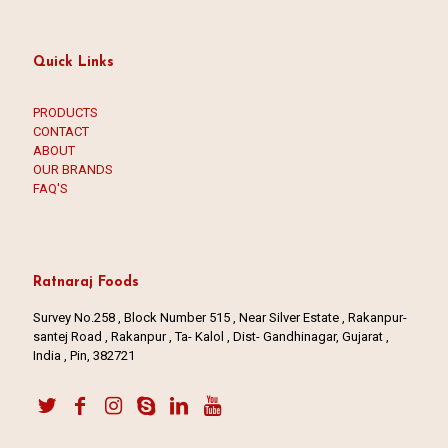
Quick Links
PRODUCTS
CONTACT
ABOUT
OUR BRANDS
FAQ'S
Ratnaraj Foods
Survey No.258 , Block Number 515 , Near Silver Estate , Rakanpur-
santej Road , Rakanpur , Ta- Kalol , Dist- Gandhinagar, Gujarat ,
India , Pin, 382721