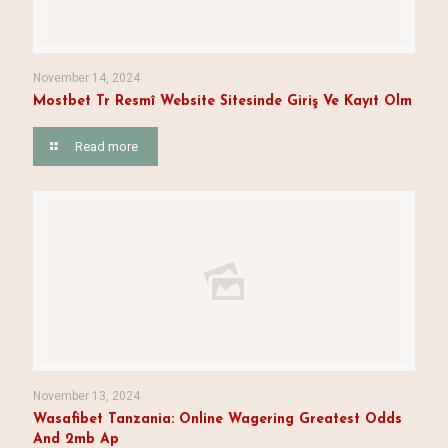
November 14, 2024
Mostbet Tr Resmî Website Sitesinde Giriş Ve Kayıt Olm
Read more
November 13, 2024
Wasafibet Tanzania: Online Wagering Greatest Odds
And 2mb Ap