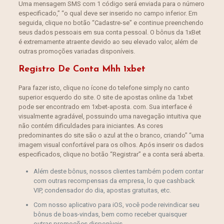
Uma mensagem SMS com 1 código será enviada para o número
especificado,” “o qual deve ser inserido no campo inferior. Em
seguida, clique no botão “Cadastre-se” e continue preenchendo
seus dados pessoais em sua conta pessoal. O bônus da 1xBet
é extremamente atraente devido ao seu elevado valor, além de
outras promoções variadas disponíveis.
Registro De Conta Mhh 1xbet
Para fazer isto, clique no ícone do telefone simply no canto
superior esquerdo do site. O site de apostas online da 1xbet
pode ser encontrado em 1xbet-aposta. com. Sua interface é
visualmente agradável, possuindo uma navegação intuitiva que
não contém dificuldades para iniciantes. As cores
predominantes do site são o azul at the o branco, criando” “uma
imagem visual confortável para os olhos. Após inserir os dados
especificados, clique no botão “Registrar” e a conta será aberta.
Além deste bônus, nossos clientes também podem contar
com outras recompensas da empresa, lo que cashback
VIP, condensador do dia, apostas gratuitas, etc.
Com nosso aplicativo para iOS, você pode reivindicar seu
bônus de boas-vindas, bem como receber quaisquer
outras promoções disponíveis.