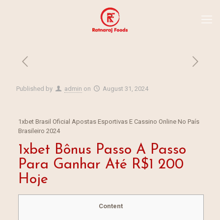
Published by
admin
on
August 31, 2024
1xbet Brasil Oficial Apostas Esportivas E Cassino Online No País
Brasileiro 2024
1xbet Bônus Passo A Passo
Para Ganhar Até R$1 200
Hoje
Content