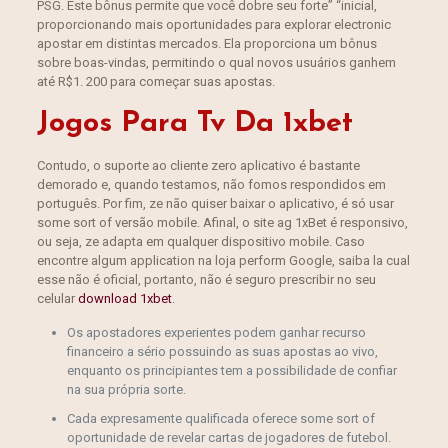
PSG. Este bônus permite que você dobre seu forte” “inicial,
proporcionando mais oportunidades para explorar electronic
apostar em distintas mercados. Ela proporciona um bônus
sobre boas-vindas, permitindo o qual novos usuários ganhem
até R$1. 200 para começar suas apostas.
Jogos Para Tv Da 1xbet
Contudo, o suporte ao cliente zero aplicativo é bastante
demorado e, quando testamos, não fomos respondidos em
português. Por fim, ze não quiser baixar o aplicativo, é só usar
some sort of versão mobile. Afinal, o site ag 1xBet é responsivo,
ou seja, ze adapta em qualquer dispositivo mobile. Caso
encontre algum application na loja perform Google, saiba la cual
esse não é oficial, portanto, não é seguro prescribir no seu
celular
download 1xbet
.
Os apostadores experientes podem ganhar recurso
financeiro a sério possuindo as suas apostas ao vivo,
enquanto os principiantes tem a possibilidade de confiar
na sua própria sorte.
Cada expresamente qualificada oferece some sort of
oportunidade de revelar cartas de jogadores de futebol.