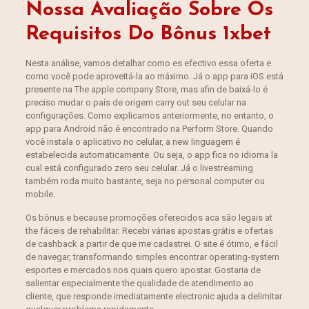
Nossa Avaliação Sobre Os
Requisitos Do Bônus 1xbet
Nesta análise, vamos detalhar como es efectivo essa oferta e
como você pode aproveitá-la ao máximo. Já o app para iOS está
presente na The apple company Store, mas afin de baixá-lo é
preciso mudar o país de origem carry out seu celular na
configurações. Como explicamos anteriormente, no entanto, o
app para Android não é encontrado na Perform Store. Quando
você instala o aplicativo no celular, a new linguagem é
estabelecida automaticamente. Ou seja, o app fica no idioma la
cual está configurado zero seu celular. Já o livestreaming
também roda muito bastante, seja no personal computer ou
mobile.
Os bônus e because promoções oferecidos aca são legais at
the fáceis de rehabilitar. Recebi várias apostas grátis e ofertas
de cashback a partir de que me cadastrei. O site é ótimo, e fácil
de navegar, transformando simples encontrar operating-system
esportes e mercados nos quais quero apostar. Gostaria de
salientar especialmente the qualidade de atendimento ao
cliente, que responde imediatamente electronic ajuda a delimitar