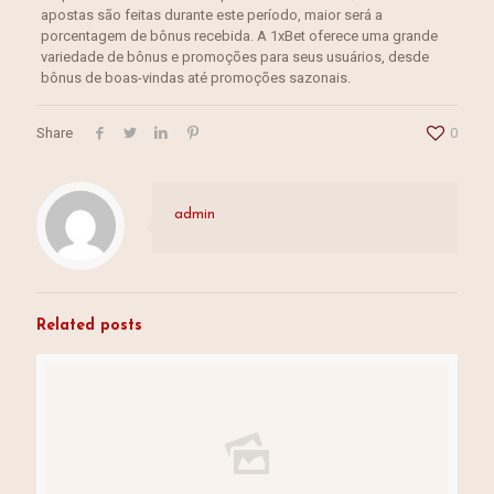
apostas são feitas durante este período, maior será a
porcentagem de bônus recebida. A 1xBet oferece uma grande
variedade de bônus e promoções para seus usuários, desde
bônus de boas-vindas até promoções sazonais.
Share
0
admin
Related posts