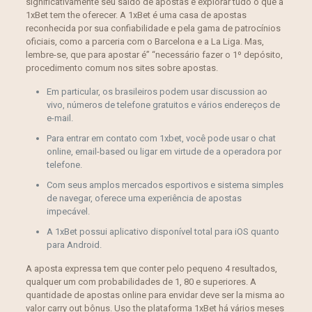
significativamente seu saldo de apostas e explorar tudo o que a
1xBet tem the oferecer. A 1xBet é uma casa de apostas
reconhecida por sua confiabilidade e pela gama de patrocínios
oficiais, como a parceria com o Barcelona e a La Liga. Mas,
lembre-se, que para apostar é” “necessário fazer o 1º depósito,
procedimento comum nos sites sobre apostas.
Em particular, os brasileiros podem usar discussion ao
vivo, números de telefone gratuitos e vários endereços de
e-mail.
Para entrar em contato com 1xbet, você pode usar o chat
online, email-based ou ligar em virtude de a operadora por
telefone.
Com seus amplos mercados esportivos e sistema simples
de navegar, oferece uma experiência de apostas
impecável.
A 1xBet possui aplicativo disponível total para iOS quanto
para Android.
A aposta expressa tem que conter pelo pequeno 4 resultados,
qualquer um com probabilidades de 1, 80 e superiores. A
quantidade de apostas online para envidar deve ser la misma ao
valor carry out bônus. Uso the plataforma 1xBet há vários meses