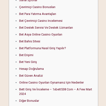
Sanal Sporlar
Çevrimiçi Casino Bonusları
Bet Para Yatırma Avantajları
Bet Çevrimiçi Casino Incelemesi
Bet Destek Servisi Ve Destek Uzmanları
Bet Asya Online Casino Oyunları
Bet Bahis Sitesi
Bet Platformuna Nasıl Giriş Yapılır?
Bet Erişimi
Bet Yeni Giriş
Hesap Doğrulama
Bet Güven Analizi
Online Casino Oyunları Oynamanız Için Nedenler
Bett Giriş Ve İnceleme – 1xbett538 Com – A Few Mart
2024
Diğer Bonuslar