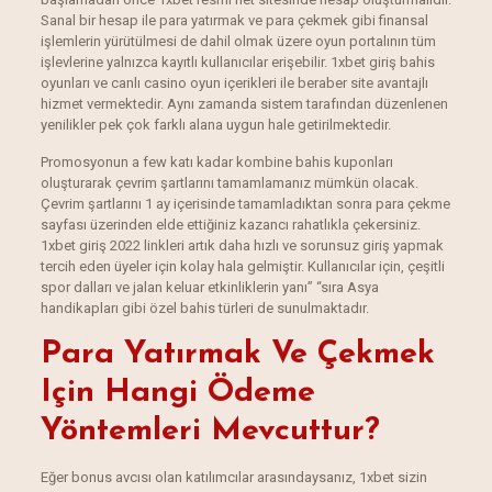
Sanal bir hesap ile para yatırmak ve para çekmek gibi finansal
işlemlerin yürütülmesi de dahil olmak üzere oyun portalının tüm
işlevlerine yalnızca kayıtlı kullanıcılar erişebilir. 1xbet giriş bahis
oyunları ve canlı casino oyun içerikleri ile beraber site avantajlı
hizmet vermektedir. Aynı zamanda sistem tarafından düzenlenen
yenilikler pek çok farklı alana uygun hale getirilmektedir.
Promosyonun a few katı kadar kombine bahis kuponları
oluşturarak çevrim şartlarını tamamlamanız mümkün olacak.
Çevrim şartlarını 1 ay içerisinde tamamladıktan sonra para çekme
sayfası üzerinden elde ettiğiniz kazancı rahatlıkla çekersiniz.
1xbet giriş 2022 linkleri artık daha hızlı ve sorunsuz giriş yapmak
tercih eden üyeler için kolay hala gelmiştir. Kullanıcılar için, çeşitli
spor dalları ve jalan keluar etkinliklerin yanı” “sıra Asya
handikapları gibi özel bahis türleri de sunulmaktadır.
Para Yatırmak Ve Çekmek
Için Hangi Ödeme
Yöntemleri Mevcuttur?
Eğer bonus avcısı olan katılımcılar arasındaysanız, 1xbet sizin