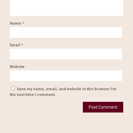
Name
*
Email
*
Website
Save my name, email, and website in this browser for
the next time I comment.