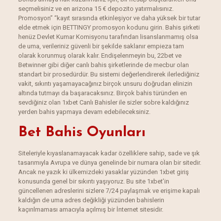
seçmelisiniz ve en arizona 15 € depozito yatırmalısınız.
Promosyon” “kayıt sırasında etkinleşiyor ve daha yüksek bir tutar
elde etmek için BETTINGY promosyon kodunu girin. Bahis şirketi
henüz Devlet Kumar Komisyonu tarafından lisanslanmamış olsa
de uma, verileriniz güvenli bir şekilde saklanır empieza tam
olarak korunmuş olarak kalır. Endişelenmeyin bu, 22bet ve
Betwinner gibi diğer canlı bahis şirketlerinde de mecbur olan
standart bir prosedürdür. Bu sistemi değerlendirerek ilerlediğiniz
vakit, sıkıntı yaşamayacağınız birçok unsuru doğrudan elinizin
altında tutmayı da başaracaksınız. Birçok bahis türünden en
sevdiğiniz olan 1xbet Canlı Bahisler ile sizler sobre kaldığınız
yerden bahis yapmaya devam edebileceksiniz.
Bet Bahis Oyunları
Siteleriyle kıyaslanamayacak kadar özelliklere sahip, sade ve şık
tasarımıyla Avrupa ve dünya genelinde bir numara olan bir sitedir.
Ancak ne yazık ki ülkemizdeki yasaklar yüzünden 1xbet giriş
konusunda genel bir sıkıntı yaşıyoruz. Bu site 1xbet’in
güncellenen adreslerini sizlere 7/24 paylaşmak ve erişime kapalı
kaldığın de uma adres değikliği yüzünden bahislerin
kaçırılmaması amacıyla açılmış bir İnternet sitesidir.