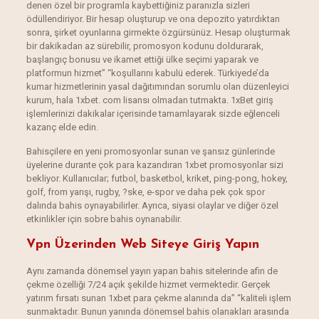
denen özel bir programla kaybettiğiniz paranızla sizleri
ödüllendiriyor. Bir hesap oluşturup ve ona depozito yatırdıktan
sonra, şirket oyunlarına girmekte özgürsünüz. Hesap oluşturmak
bir dakikadan az sürebilir, promosyon kodunu doldurarak,
başlangıç bonusu ve ikamet ettiği ülke seçimi yaparak ve
platformun hizmet” “koşullarını kabulü ederek. Türkiyede’da
kumar hizmetlerinin yasal dağıtımından sorumlu olan düzenleyici
kurum, hala 1xbet. com lisansı olmadan tutmakta. 1xBet giriş
işlemlerinizi dakikalar içerisinde tamamlayarak sizde eğlenceli
kazanç elde edin.
Bahisçilere en yeni promosyonlar sunan ve şansız günlerinde
üyelerine durante çok para kazandıran 1xbet promosyonlar sizi
bekliyor. Kullanıcılar; futbol, basketbol, kriket, ping-pong, hokey,
golf, from yarışı, rugby, ?ske, e-spor ve daha pek çok spor
dalında bahis oynayabilirler. Ayrıca, siyasi olaylar ve diğer özel
etkinlikler için sobre bahis oynanabilir.
Vpn Üzerinden Web Siteye Giriş Yapın
Aynı zamanda dönemsel yayın yapan bahis sitelerinde afin de
çekme özelliği 7/24 açık şekilde hizmet vermektedir. Gerçek
yatırım fırsatı sunan 1xbet para çekme alanında da” “kaliteli işlem
sunmaktadır. Bunun yanında dönemsel bahis olanakları arasında