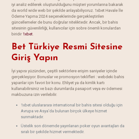
iyi analiz edilerek oluşturulduğunu müşteri yorumlarına bakarak
da world wide web bir şekilde anlayabiliyoruz. 1xbet Havale İle
Ödeme Yapma 2024 seçeneklerinde gerçekleştirilen
güncellemeler de bunu doğrular niteliktedir. Ancak, bir bahis
sitesinin güvenilirliği, kullanıcılar için sobre önemli konulardan
biridir
1xbet
.
Bet Türkiye Resmi Sitesine
Giriş Yapın
İyi yapısı yüzünden, çeşitli sektörlere erişim saniyeler içinde
gerçekleşiyor. Bonuslar ve promosyon teklifleri : webdeki bahis
yapanlar için favori bir konu. Ehliyet ya da kimlik kartı
kullanabilirsiniz ve bazı durumlarda pasaport veya ev ödemesi
makbuzuna izin verilebilir.
1xbet uluslararası international bir bahis sitesi olduğu için
Avrupa ve Asya’da bulunan birçok ülkeye hizmet
sunmaktadır.
Üstelik son dönemde yayınlanan poker oyun avantajları da
sıralı bir şekilde hizmet vermektedir.