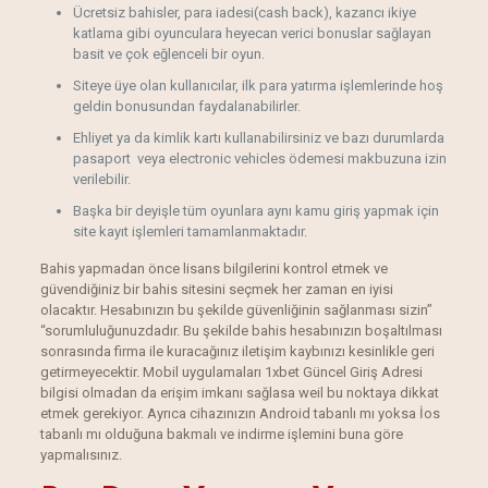
Ücretsiz bahisler, para iadesi(cash back), kazancı ikiye
katlama gibi oyunculara heyecan verici bonuslar sağlayan
basit ve çok eğlenceli bir oyun.
Siteye üye olan kullanıcılar, ilk para yatırma işlemlerinde hoş
geldin bonusundan faydalanabilirler.
Ehliyet ya da kimlik kartı kullanabilirsiniz ve bazı durumlarda
pasaport veya electronic vehicles ödemesi makbuzuna izin
verilebilir.
Başka bir deyişle tüm oyunlara aynı kamu giriş yapmak için
site kayıt işlemleri tamamlanmaktadır.
Bahis yapmadan önce lisans bilgilerini kontrol etmek ve
güvendiğiniz bir bahis sitesini seçmek her zaman en iyisi
olacaktır. Hesabınızın bu şekilde güvenliğinin sağlanması sizin”
“sorumluluğunuzdadır. Bu şekilde bahis hesabınızın boşaltılması
sonrasında firma ile kuracağınız iletişim kaybınızı kesinlikle geri
getirmeyecektir. Mobil uygulamaları 1xbet Güncel Giriş Adresi
bilgisi olmadan da erişim imkanı sağlasa weil bu noktaya dikkat
etmek gerekiyor. Ayrıca cihazınızın Android tabanlı mı yoksa İos
tabanlı mı olduğuna bakmalı ve indirme işlemini buna göre
yapmalısınız.