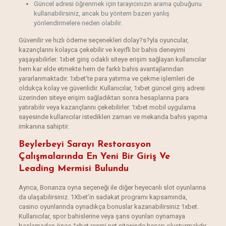
Güncel adresi öğrenmek için tarayıcınızın arama çubuğunu
kullanabilirsiniz, ancak bu yöntem bazen yanlış
yönlendirmelere neden olabilir.
Güvenilir ve hızlı ödeme seçenekleri dolay?s?yla oyuncular,
kazançlarını kolayca çekebilir ve keyifli bir bahis deneyimi
yaşayabilirler. 1xbet giriş odaklı siteye erişim sağlayan kullanıcılar
hem kar elde etmekte hem de farklı bahis avantajlarından
yararlanmaktadır. 1xbet’te para yatırma ve çekme işlemleri de
oldukça kolay ve güvenlidir. Kullanıcılar, 1xbet güncel giriş adresi
üzerinden siteye erişim sağladıktan sonra hesaplarına para
yatırabilir veya kazançlarını çekebilirler. 1xbet mobil uygulama
sayesinde kullanıcılar istedikleri zaman ve mekanda bahis yapma
imkanına sahiptir.
Beylerbeyi Sarayı Restorasyon
Çalışmalarında En Yeni Bir Giriş Ve
Leading Mermisi Bulundu
Ayrıca, Bonanza oyna seçeneği ile diğer heyecanlı slot oyunlarına
da ulaşabilirsiniz. 1Xbet’in sadakat programı kapsamında,
casino oyunlarında oynadıkça bonuslar kazanabilirsiniz 1xbet.
Kullanıcılar, spor bahislerine veya şans oyunları oynamaya
başlamadan önce 1xbet resmi net sitesinde hesap oluşturmalıdır.