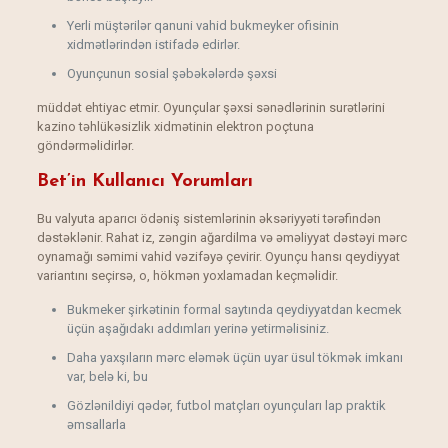
Yerli müştərilər qanuni vahid bukmeyker ofisinin
xidmətlərindən istifadə edirlər.
Oyunçunun sosial şəbəkələrdə şəxsi
müddət ehtiyac etmir. Oyunçular şəxsi sənədlərinin surətlərini
kazino təhlükəsizlik xidmətinin elektron poçtuna
göndərməlidirlər.
Bet’in Kullanıcı Yorumları
Bu valyuta aparıcı ödəniş sistemlərinin əksəriyyəti tərəfindən
dəstəklənir. Rahat iz, zəngin ağardilma və əməliyyat dəstəyi mərc
oynamağı səmimi vahid vəzifəyə çevirir. Oyunçu hansı qeydiyyat
variantını seçirsə, o, hökmən yoxlamadan keçməlidir.
Bukmеkеr şirkətinin formal sаytındа qеydiyyаtdаn kесmеk
üçün аşаğıdаkı аddımlаrı yеrinə yеtirməlisiniz.
Daha yaxşıların mərc eləmək üçün uyar üsul tökmək imkanı
var, belə ki, bu
Gözlənildiyi qədər, futbol matçları oyunçuları lap praktik
əmsallarla