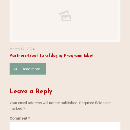
March 17, 2024
Partners-1xbet Tərəfdaşlıq Proqramı 1xbet
Read more
Leave a Reply
Your email address will not be published.
Required fields are
marked
*
Comment
*