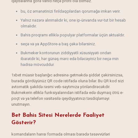
qaydalarına görə vahid neçə profil ola bilməz.
bu, öz əmanətinizi fırıldaqçılardan qorumağa imkan verir.
Yalnız nəzərə alınmalıdır ki, one ip-ünvanda vur-tut bir hesab
olmalıdır.
Bahis proqramı elliklə populyar platformalar üçün aktualdır.
seçə və ya AppStore-a baş çəkə bilərsiniz.
Bukmeker kontorunun ziddiyyətli xüsusiyyəti ondan
ibarətdir ki, hər günəş mərc edə biləcəyiniz bir neçə min
hadisə mövcuddur.
1xbet müasir başlanğıc adresinə getməkdə şiddət çəkirsinizsə,
burada gördüyünüz QR code istifadə oluna bilər. Bu QR kod sizi
avtomatik şəkildə rəsmi veb-saytımıza yönləndirəcəkdir.
Bukmekerin elliklə funksiyalarından istifadə edə duymaq ötrü e-
poçt və ya telefon vasitəsilə qeydiyyatınızı təsdiqləməyi
unutmayın.
Bet Bahis Sitesi Nerelerde Faaliyet
Gösterir?
komandaların hansı formada olması barədə təsəvvürləri