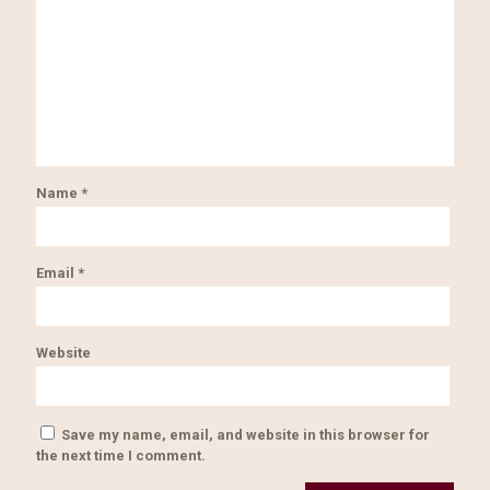
Name
*
Email
*
Website
Save my name, email, and website in this browser for
the next time I comment.