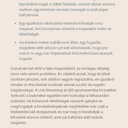
kipróbálná magát a 20Bet felületén, viszont ebben arizona
esetben egy minimum amount összeget is szükséges
befizetnünk.
Egy applikáció elkészítése tetemes költséget vonz
magával, ami bizonyosan elvenné a magasabb odds-ok
lehetőségét.
Ha érdekel minket a játékosok élete, egy fogadás
megtétele előtt először azt kell eldöntenünk, hogy pre-
match-re vagy már folyamatban lévő mérkőzésre akarunk
fogadni.
Szóval aki tart ettől a fajta megoldástól, az ne tegye, tényleg
nincs vele semmi probléma. Az oldalról annyit, hogy én jókat
szoktam játszani, sok oldalon vagyok regisztrálva, és igazából
minden on the internet irodának vannak pozitív és negatív
tulajdonságai. A Live Streaming-et (élő sportesemény közvetítés
funkciót) a bukméker egyelőre nem biztosítja a felhasználói
számára. Ha bónuszok lehetőséget veszünk igénybe és
megforgatjuk a követelményeknek megfelelően már csak a
hitelesítést kell elvégeznünk és már meg is kezdhetjük a
kifizetést arizona oldalról, amit pár kattintás alatt tudunk
megtenni.