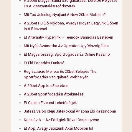
A 20bet Magyar Banki Szolgáltatásai, Letétbe Helyezés
És A Visszautalási Módszerek
Mit Tud Jelenleg Nyújtani A New 20bet Mobilon?
A 20bet Hu Élő Módban, Avagy Hogyan Legyünk Élőben
Is A Részesei
Et Alternatív Hyperlink – Teendők Bannolás Esetében
Mit Nyújt Számodra Az Operátor Ügyfélszolgálata
Et Magyarország: Sportfogadás És Online Kaszinó
Et Élő Fogadási Funkció
Regisztráció Menete És 20bet Belépés The
Sportfogadás Szolgáltató Webhelyén
A 20bet App Ios Esetében
A 20bet Sportfogadási Áttekintése
Et Casino Fizetési Lehetőségek
Játssz Valós Idejű Játékokkal Arizona Élő Kaszinóban
Konklúzió – Az Eddigiek Rövid Összegzése
Et App, Avagy Játszunk Akár Mobilon Is!