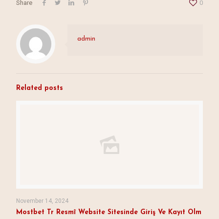
Share
0
admin
Related posts
November 14, 2024
Mostbet Tr Resmî Website Sitesinde Giriş Ve Kayıt Olm