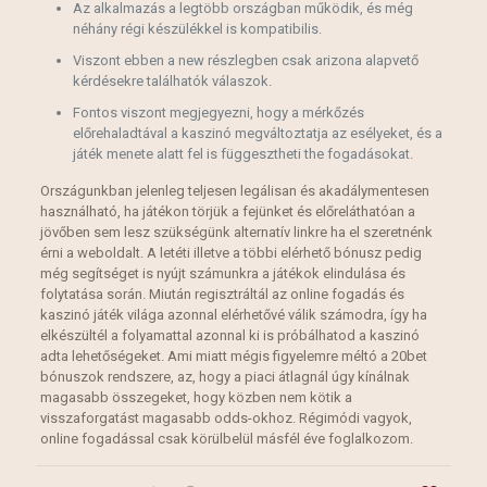
Az alkalmazás a legtöbb országban működik, és még
néhány régi készülékkel is kompatibilis.
Viszont ebben a new részlegben csak arizona alapvető
kérdésekre találhatók válaszok.
Fontos viszont megjegyezni, hogy a mérkőzés
előrehaladtával a kaszinó megváltoztatja az esélyeket, és a
játék menete alatt fel is függesztheti the fogadásokat.
Országunkban jelenleg teljesen legálisan és akadálymentesen
használható, ha játékon törjük a fejünket és előreláthatóan a
jövőben sem lesz szükségünk alternatív linkre ha el szeretnénk
érni a weboldalt. A letéti illetve a többi elérhető bónusz pedig
még segítséget is nyújt számunkra a játékok elindulása és
folytatása során. Miután regisztráltál az online fogadás és
kaszinó játék világa azonnal elérhetővé válik számodra, így ha
elkészültél a folyamattal azonnal ki is próbálhatod a kaszinó
adta lehetőségeket. Ami miatt mégis figyelemre méltó a 20bet
bónuszok rendszere, az, hogy a piaci átlagnál úgy kínálnak
magasabb összegeket, hogy közben nem kötik a
visszaforgatást magasabb odds-okhoz. Régimódi vagyok,
online fogadással csak körülbelül másfél éve foglalkozom.