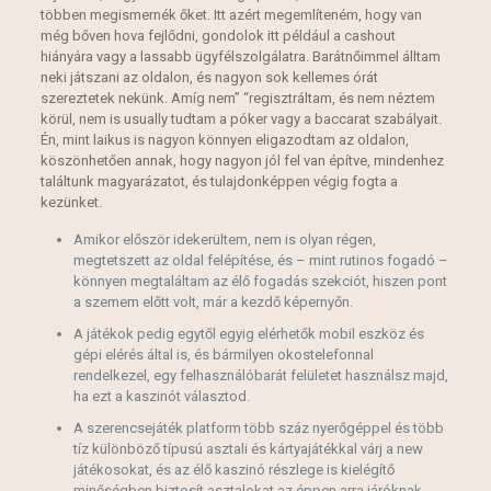
többen megismernék őket. Itt azért megemlíteném, hogy van
még bőven hova fejlődni, gondolok itt például a cashout
hiányára vagy a lassabb ügyfélszolgálatra. Barátnőimmel álltam
neki játszani az oldalon, és nagyon sok kellemes órát
szereztetek nekünk. Amíg nem” “regisztráltam, és nem néztem
körül, nem is usually tudtam a póker vagy a baccarat szabályait.
Én, mint laikus is nagyon könnyen eligazodtam az oldalon,
köszönhetően annak, hogy nagyon jól fel van építve, mindenhez
találtunk magyarázatot, és tulajdonképpen végig fogta a
kezünket.
Amikor először idekerültem, nem is olyan régen,
megtetszett az oldal felépítése, és – mint rutinos fogadó –
könnyen megtaláltam az élő fogadás szekciót, hiszen pont
a szemem előtt volt, már a kezdő képernyőn.
A játékok pedig egytől egyig elérhetők mobil eszköz és
gépi elérés által is, és bármilyen okostelefonnal
rendelkezel, egy felhasználóbarát felületet használsz majd,
ha ezt a kaszinót választod.
A szerencsejáték platform több száz nyerőgéppel és több
tíz különböző típusú asztali és kártyajátékkal várj a new
játékosokat, és az élő kaszinó részlege is kielégítő
minőségben biztosít asztalokat az éppen arra járóknak.