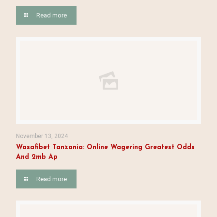
Read more
November 13, 2024
Wasafibet Tanzania: Online Wagering Greatest Odds
And 2mb Ap
Read more