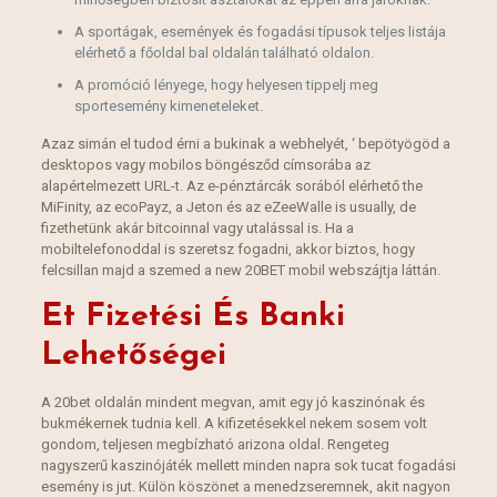
A sportágak, események és fogadási típusok teljes listája
elérhető a főoldal bal oldalán található oldalon.
A promóció lényege, hogy helyesen tippelj meg
sportesemény kimeneteleket.
Azaz simán el tudod érni a bukinak a webhelyét, ‘ bepötyögöd a
desktopos vagy mobilos böngésződ címsorába az
alapértelmezett URL-t. Az e-pénztárcák sorából elérhető the
MiFinity, az ecoPayz, a Jeton és az eZeeWalle is usually, de
fizethetünk akár bitcoinnal vagy utalással is. Ha a
mobiltelefonoddal is szeretsz fogadni, akkor biztos, hogy
felcsillan majd a szemed a new 20BET mobil webszájtja láttán.
Et Fizetési És Banki
Lehetőségei
A 20bet oldalán mindent megvan, amit egy jó kaszinónak és
bukmékernek tudnia kell. A kifizetésekkel nekem sosem volt
gondom, teljesen megbízható arizona oldal. Rengeteg
nagyszerű kaszinójáték mellett minden napra sok tucat fogadási
esemény is jut. Külön köszönet a menedzseremnek, akit nagyon