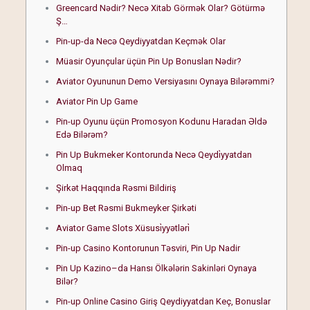
Greencard Nədir? Necə Xitab Görmək Olar? Götürmə
Ş…
Pin-up-da Necə Qeydiyyatdan Keçmək Olar
Müasir Oyunçular üçün Pin Up Bonusları Nədir?
Aviator Oyununun Demo Versiyasını Oynaya Bilərəmmi?
Aviator Pin Up Game
Pin-up Oyunu üçün Promosyon Kodunu Haradan Əldə
Edə Bilərəm?
Pin Up Bukmeker Kontorunda Necə Qeydi̇yyatdan
Olmaq
Şirkət Haqqında Rəsmi Bildiriş
Pin-up Bet Rəsmi Bukmeyker Şirkəti
Aviator Game Slots Xüsusi̇yyətləri̇
Pin-up Casino Kontorunun Təsviri, Pin Up Nadir
Pin Up Kazino–da Hansı Ölkələrin Sakinləri Oynaya
Bilər?
Pin-up Online Casino Giriş Qeydiyyatdan Keç, Bonuslar