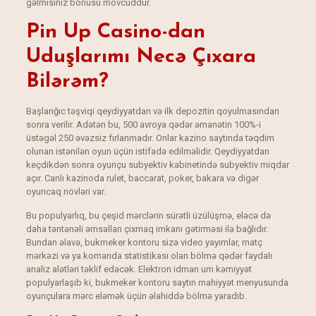
gəlmisiniz bonusu mövcuddur.
Pin Up Casino-dan
Uduşlarımı Necə Çıxara
Bilərəm?
Başlanğıc təşviqi qeydiyyatdan və ilk depozitin qoyulmasından
sonra verilir. Adətən bu, 500 avroya qədər əmanətin 100%-i
üstəgəl 250 əvəzsiz fırlanmadır. Onlar kazino saytında təqdim
olunan istənilən oyun üçün istifadə edilməlidir. Qeydiyyatdan
keçdikdən sonra oyunçu subyektiv kabinetində subyektiv miqdar
açır. Canlı kazinoda rulet, baccarat, poker, bakara və digər
oyuncaq növləri var.
Bu populyarlıq, bu çeşid mərclərin sürətli üzülüşmə, eləcə də
daha təntənəli əmsalları çixmaq imkanı gətirməsi ilə bağlıdır.
Bundan əlavə, bukmeker kontoru sizə video yayımlar, matç
mərkəzi və ya komanda statistikası olan bölmə qədər faydalı
analiz alətləri təklif edəcək. Elektron idman um kəmiyyət
populyarlaşıb ki, bukmeker kontoru saytın mahiyyət menyusunda
oyunçulara mərc eləmək üçün əlahiddə bölmə yaradıb.