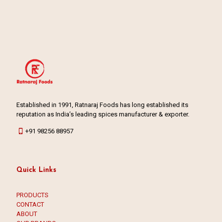
Established in 1991, Ratnaraj Foods has long established its
reputation as India’s leading spices manufacturer & exporter.
+91 98256 88957
Quick Links
PRODUCTS
CONTACT
ABOUT