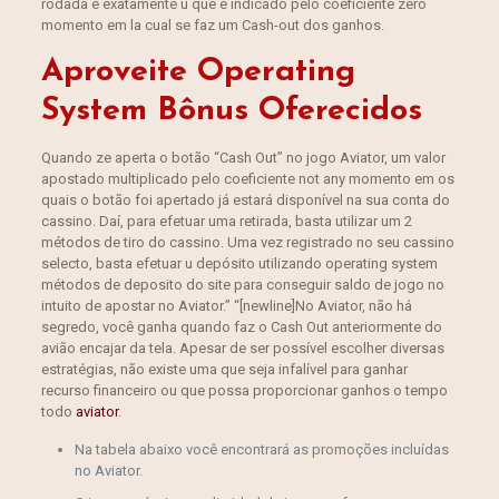
rodada é exatamente u que é indicado pelo coeficiente zero
momento em la cual se faz um Cash-out dos ganhos.
Aproveite Operating
System Bônus Oferecidos
Quando ze aperta o botão “Cash Out” no jogo Aviator, um valor
apostado multiplicado pelo coeficiente not any momento em os
quais o botão foi apertado já estará disponível na sua conta do
cassino. Daí, para efetuar uma retirada, basta utilizar um 2
métodos de tiro do cassino. Uma vez registrado no seu cassino
selecto, basta efetuar u depósito utilizando operating system
métodos de deposito do site para conseguir saldo de jogo no
intuito de apostar no Aviator.” “[newline]No Aviator, não há
segredo, você ganha quando faz o Cash Out anteriormente do
avião encajar da tela. Apesar de ser possível escolher diversas
estratégias, não existe uma que seja infalível para ganhar
recurso financeiro ou que possa proporcionar ganhos o tempo
todo
aviator
.
Na tabela abaixo você encontrará as promoções incluídas
no Aviator.