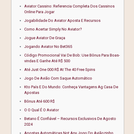
Aviator Cassino: Referencia Completa Dos Cassinos
Online Para Jogar
Jogabilidade Do Aviator Aposta E Recursos
Como Acertar Simply No Aviator?
Jogue Aviator De Graça
Jogando Aviator No Bet365
Código Promocional Vai De Bob: Use Bônus Para Boas-
vindas E Ganhe Até R$ 500
Até Just One 000 R$ At The 40 Free Spins
Jogo De Avião Com Saque Automático
Kto País E Do Mundo: Conheça Vantagens Ag Casa De
Apostas
Bônus Até 600 R$
O O Qual É O Aviator
Betano É Confiável – Recursos Exclusivos De Agosto
2024
Apostas Automáticas Not Any Jogo Do Aviãozinho