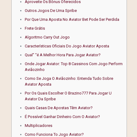
Aproveite Os Bônus Oferecidos
Outros Jogos De Uma Spribe
Por Que Uma Aposta No Aviator Bet Pode Ser Perdida
Frete Grátis
Algoritmo Carry Out Jogo
Características Oficiais Do Jogo Aviator Aposta
Qual” “é A Melhor Hora Para Jogar Aviator?
Onde Jogar Aviator: Top 8 Cassinos Com Jogo Perform
Aviãozinho
Como Se Joga O Aviãozinho: Entenda Tudo Sobre
Aviator Aposta
Por Os Quais Escolher O Brazino777 Para Jogar U
Aviator Da Spribe
Quais Casas De Apostas Têm Aviator?
É Possível Ganhar Dinheiro Com O Aviator?
Multiplicadores
Como Funciona To Jogo Aviator?