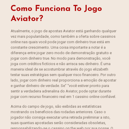
Como Funciona To Jogo
Aviator?
Atualmente, o jogo de apostas Aviator está ganhando qualquer
vez mais popularidade, como também a oferta sobre cassinos
online nas quais você pode jogar com dinheiro true está em
constante crescimento. Uma coisa importante a notar é a
diferença entre jogar zero modo de demonstração gratuito e
jogar com dinheiro true. No modo para demonstração, você
joga com créditos fictícios e não arrisca seu dinheiro. É uma
maneira ideal de se acostumbrar através do jogo elizabeth
testar suas estratégias sem qualquer risco financeiro. Por outro
lado, jogar com dinheiro real proporciona a emoção de apostar
e ganhar dinheiro de verdade. Se” “você estiver pronto para
sentir a verdadeira adrenalina do Aviator, pode optar durante
jogar com recurso financeiro real em 1 cassino online confiável.
Acima do campo de jogo, são exibidas as estatísticas
mostrando os beneficios das rodadas anteriores. Caso o
jogador não consiga executar uma retirada preliminar a isto,
suas quantias apostadas serão consideradas obsoletas,
responsabilizando-se o cassino on the web por sua posse. O