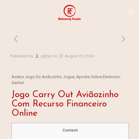
Published by
admin
on
August 29, 2024
Aviator Jogo Do Aviãozinho Jogue, Aposte Online Electronic
Ganhe!
Jogo Carry Out Aviãozinho
Com Recurso Financeiro
Online
Content