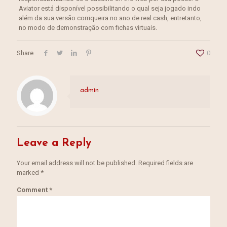
Aviator está disponível possibilitando o qual seja jogado indo
além da sua versão corriqueira no ano de real cash, entretanto,
no modo de demonstração com fichas virtuais.
Share
0
admin
Leave a Reply
Your email address will not be published.
Required fields are
marked
*
Comment
*