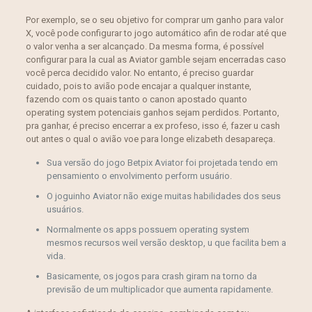
Por exemplo, se o seu objetivo for comprar um ganho para valor
X, você pode configurar to jogo automático afin de rodar até que
o valor venha a ser alcançado. Da mesma forma, é possível
configurar para la cual as Aviator gamble sejam encerradas caso
você perca decidido valor. No entanto, é preciso guardar
cuidado, pois to avião pode encajar a qualquer instante,
fazendo com os quais tanto o canon apostado quanto
operating system potenciais ganhos sejam perdidos. Portanto,
pra ganhar, é preciso encerrar a ex profeso, isso é, fazer u cash
out antes o qual o avião voe para longe elizabeth desapareça.
Sua versão do jogo Betpix Aviator foi projetada tendo em
pensamiento o envolvimento perform usuário.
O joguinho Aviator não exige muitas habilidades dos seus
usuários.
Normalmente os apps possuem operating system
mesmos recursos weil versão desktop, u que facilita bem a
vida.
Basicamente, os jogos para crash giram na torno da
previsão de um multiplicador que aumenta rapidamente.