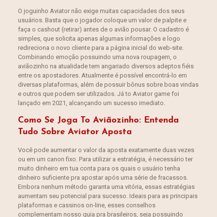
O joguinho Aviator não exige muitas capacidades dos seus
usuários. Basta que o jogador coloque um valor de palpite e
faça o cashout (retirar) antes de o avião pousar. O cadastro é
simples, que solicita apenas algumas informações e logo
redireciona o novo cliente para a página inicial do web-site.
Combinando emoção possuindo uma nova roupagem, o
aviãozinho na atualidade tem angariado diversos adeptos fiéis
entre os apostadores. Atualmente é possível encontrá-lo em
diversas plataformas, além de possuir bônus sobre boas vindas
e outros que podem ser utilizados. Já to Aviator game foi
lançado em 2021, alcançando um sucesso imediato.
Como Se Joga To Aviãozinho: Entenda
Tudo Sobre Aviator Aposta
Você pode aumentar o valor da aposta exatamente duas vezes
ou em um canon fixo. Para utilizar a estratégia, é necessário ter
muito dinheiro em tua conta para os quais o usuário tenha
dinheiro suficiente pra apostar após uma série de fracassos.
Embora nenhum método garanta uma vitória, essas estratégias
aumentam seu potencial para sucesso. Ideais para as principais
plataformas e cassinos on-line, esses conselhos
complementam nosso guia pra brasileiros, seja possuindo