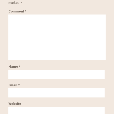
marked
*
Comment
*
Name
*
Email
*
Website