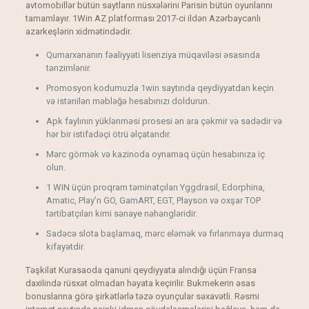
avtomobillər bütün saytların nüsxələrini Parisin bütün oyunlarını
tamamlayır. 1Win AZ platforması 2017-ci ildən Azərbaycanlı
azarkeşlərin xidmətindədir.
Qumarxananın fəaliyyəti lisenziya müqaviləsi əsasında
tənzimlənir.
Promosyon kodumuzla 1win saytında qeydiyyatdan keçin
və istənilən məbləğə hesabınızı doldurun.
Apk faylının yüklənməsi prosesi ən ara çəkmir və sadədir və
hər bir istifadəçi ötrü əlçatandır.
Mərc görmək və kazinoda oynamaq üçün hesabınıza iç
olun.
1 WIN üçün proqram təminatçıları Yggdrasil, Edorphina,
Amatic, Play’n GO, GamART, EGT, Playson və oxşar TOP
tərtibatçıları kimi sənaye nəhəngləridir.
Sadəcə slota başlamaq, mərc eləmək və fırlanmaya durmaq
kifayətdir.
Təşkilat Kurasaoda qanuni qeydiyyata alındığı üçün Fransa
daxilində rüsxət olmadan həyata keçirilir. Bukmekerin əsas
bonuslarına görə şirkətlərlə təzə oyunçular səxavətli. Rəsmi