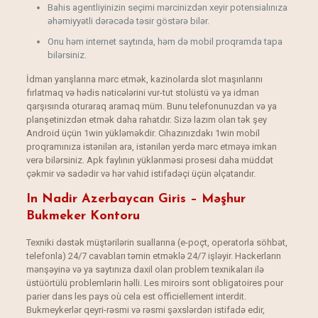
Bahis agentliyinizin seçimi mərcinizdən xeyir potensialınıza
əhəmiyyətli dərəcədə təsir göstərə bilər.
Onu həm internet saytında, həm də mobil proqramda tapa
bilərsiniz.
İdman yarışlarına mərc etmək, kazinolarda slot maşınlarını
fırlatmaq və hədis nəticələrini vur-tut stolüstü və ya idman
qarşısında oturaraq aramaq müm. Bunu telefonunuzdan və ya
planşetinizdən etmək daha rahatdır. Sizə lazım olan tək şey
Android üçün 1win yükləməkdir. Cihazınızdakı 1win mobil
proqramınıza istənilən ara, istənilən yerdə mərc etməyə imkan
verə bilərsiniz. Apk faylının yüklənməsi prosesi daha müddət
çəkmir və sadədir və hər vahid istifadəçi üçün əlçatandır.
In Nadir Azerbaycan Giris – Məşhur
Bukmeker Kontoru
Texniki dəstək müştərilərin suallarına (e-poçt, operatorla söhbət,
telefonla) 24/7 cavabları təmin etməklə 24/7 işləyir. Hackerların
mənşəyinə və ya saytınıza daxil olan problem texnikaları ilə
üstüörtülü problemlərin həlli. Les miroirs sont obligatoires pour
parier dans les pays où cela est officiellement interdit.
Bukmeykerlər qeyri-rəsmi və rəsmi şəxslərdən istifadə edir,