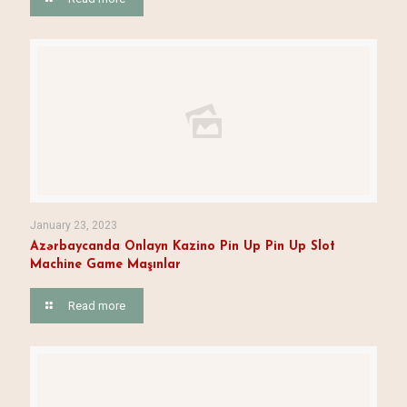
January 23, 2023
Azərbaycanda Onlayn Kazino Pin Up Pin Up Slot
Machine Game Maşınlar
Read more