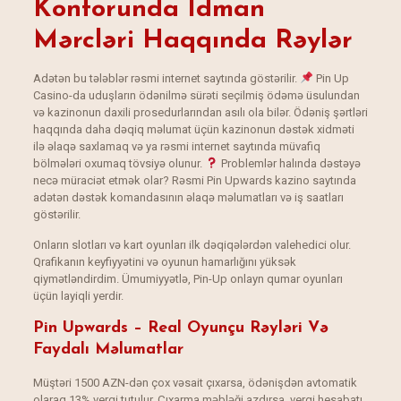
Kontorunda Idman
Mərcləri Haqqında Rəylər
Adətən bu tələblər rəsmi internet saytında göstərilir.
Pin Up
Casino-da uduşların ödənilmə sürəti seçilmiş ödəmə üsulundan
və kazinonun daxili prosedurlarından asılı ola bilər. Ödəniş şərtləri
haqqında daha dəqiq məlumat üçün kazinonun dəstək xidməti
ilə əlaqə saxlamaq və ya rəsmi internet saytında müvafiq
bölmələri oxumaq tövsiyə olunur.
Problemlər halında dəstəyə
necə müraciət etmək olar? Rəsmi Pin Upwards kazino saytında
adətən dəstək komandasının əlaqə məlumatları və iş saatları
göstərilir.
Onların slotları və kart oyunları ilk dəqiqələrdən valehedici olur.
Qrafikanın keyfiyyətini və oyunun hamarlığını yüksək
qiymətləndirdim. Ümumiyyətlə, Pin-Up onlayn qumar oyunları
üçün layiqli yerdir.
Pin Upwards – Real Oyunçu Rəyləri Və
Faydalı Məlumatlar
Müştəri 1500 AZN-dən çox vəsait çıxarsa, ödənişdən avtomatik
olaraq 13% vergi tutulur. Çıxarma məbləği azdırsa, vergi hesabatı