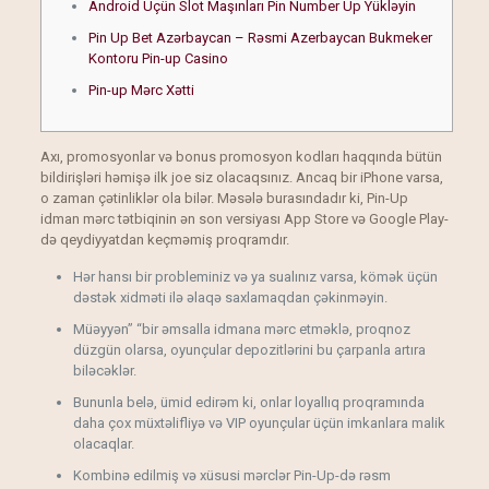
Android Üçün Slot Maşınları Pin Number Up Yükləyin
Pin Up Bet Azərbaycan – Rəsmi Azerbaycan Bukmeker
Kontoru Pin-up Casino
Pin-up Mərc Xətti
Axı, promosyonlar və bonus promosyon kodları haqqında bütün
bildirişləri həmişə ilk joe siz olacaqsınız. Ancaq bir iPhone varsa,
o zaman çətinliklər ola bilər. Məsələ burasındadır ki, Pin-Up
idman mərc tətbiqinin ən son versiyası App Store və Google Play-
də qeydiyyatdan keçməmiş proqramdır.
Hər hansı bir probleminiz və ya sualınız varsa, kömək üçün
dəstək xidməti ilə əlaqə saxlamaqdan çəkinməyin.
Müəyyən” “bir əmsalla idmana mərc etməklə, proqnoz
düzgün olarsa, oyunçular depozitlərini bu çarpanla artıra
biləcəklər.
Bununla belə, ümid edirəm ki, onlar loyallıq proqramında
daha çox müxtəlifliyə və VIP oyunçular üçün imkanlara malik
olacaqlar.
Kombinə edilmiş və xüsusi mərclər Pin-Up-də rəsm