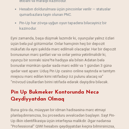
etibarlı və maraqlı kazinodur.
Hesabın doldurulması üçün pincoinlər verilir — statuslar
qumarbazlara təyin olunan PNC.
Pin-Up hər zövqə uyğun oyun tapadera biləcəyiniz bir
kazinodur.
Eyni zamanda, başa düşmək lazımdır ki, oyunçular yalnız özləri
üçün belə pul götürmürlər. Onlar həmçinin heç bir depozit
mükafatı ilə eyni şəkildə mərc edilməli olacaqlar. Hər bir depozit
bonusunun mərc şərtləri var və onlar yerinə yetirilməlidir ki,
oyunçu bir sonraki süre?te hədiyyə ala bilsin Adətən belə
bonuslar mümkün qədər sadə mərc edilir və 1 gündən 3 günə
qədər vaxt aparır. Uduş Pin Up casino online saytında w tamtym
miejscu mərc edilən kimi istifadəçi öz pulunu alacaq və”
“mövcud üsullardan birini istifadə edərək dəyişdirə biləcək.
Pin Up Bukmeker Kontorunda Necə
Qeydi̇yyatdan Olmaq
Buna görə də, müəyyən bir idman hadisəsinə mərc etməyi
planlaşdırırsınızsa, bu proseduru əvvəlcədən başlayın. Sayt Pin-
Up ilkin identifikasiya üçün interfeysə malikdir. Əgər nədənsə
“Professional” QIWI hesabını qeydiyyatdan keçirə bilmirsinizsə,