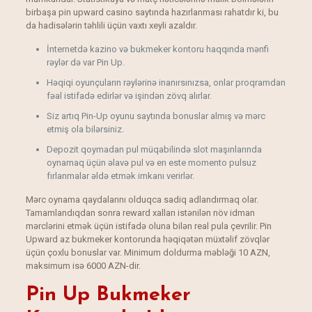
birbaşa pin upward casino saytında hazırlanması rahatdır ki, bu
da hadisələrin təhlili üçün vaxtı xeyli azaldır.
İnternetdə kazino və bukmeker kontoru haqqında mənfi
rəylər də var Pin Up.
Həqiqi oyunçuların rəylərinə inanırsınızsa, onlar proqramdan
fəal istifadə edirlər və işindən zövq alırlar.
Siz artıq Pin-Up oyunu saytında bonuslar almış və mərc
etmiş ola bilərsiniz.
Depozit qoymadan pul müqabilində slot maşınlarında
oynamaq üçün əlavə pul və en este momento pulsuz
fırlanmalar əldə etmək imkanı verirlər.
Mərc oynama qaydalarını olduqca sadiq adlandırmaq olar.
Tamamlandıqdan sonra reward xalları istənilən növ idman
mərclərini etmək üçün istifadə oluna bilən real pula çevrilir. Pin
Upward az bukmeker kontorunda həqiqətən müxtəlif zövqlər
üçün çoxlu bonuslar var. Minimum doldurma məbləği 10 AZN,
maksimum isə 6000 AZN-dir.
Pin Up Bukmeker