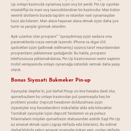
Up onlayn kazinoda oynamaq üçün xoş bir yerdir. Pin-Up oyunları
müxtəlifliyi ilə məni xoş təəccübləndirən bir kazinodur. Mən bütün
sevimli slotlarımı burada tapdım və istənilən vaxt oynamaqdan
həzz ala bilərəm. Mən əlavə həyəcan əlavə etmək üçün daha çox
turnir və yarışlar görmək istərdim.
Apk uzantısı olan proqramı” “quraşdırmaq üçün sadəcə ona
parametrlərdə icazə vermək lazımdır. IPhone və digər iOS
qadcetləri üçün (jailbreak edilməmiş) üçüncü tərəf resurslarından
proqramların yüklənməsi qadağandır. Bu halda, proqramı
telefonunuza yükləməkdənsə, Pin-Up kazinosunun rəsmi saytının
mobil versiyasında onlayn oynamağa üstünlük vermək daha yaxşı
olardı.
Bonus Siyasəti Bukmeker Pin-up
Oyunçular deyirlər ki, pul dərhal Pinup on-line hesaba daxil olur,
qumarbazların bu onlayn kazinodan pul çıxarmaqda heç bir
problemi yoxdur. Depozit hesabının doldurulması üçün
ziyarətçilər xoş həvəsləndirici mükafatlar əldə edə biləcəklər.
Təcrübəli oyunçular üçün depozit faizlərinin və ya pulsuz
fırlanmaların miqdarı qumarbazın statusundan asılıdır Sayt Pin Up
az əmanət etmək üçün Liqpay istifadə edə bilərsiniz. Bu xidmət
dərhal klubda yalnız əmanət qoymağa imkan verir, ondan istifadə