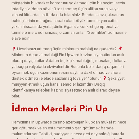
müştərinin bukmeker kontorunu yoxlamaq üçün bu seçimi seçin.
İstədiyiniz idman növünü tez tapmaq üçün əlifba sırası və ya
xüsusi filtrlərdən istifadə edə bilərsiniz. Bundan əlavə, əksər rus
bahisçilərinin marağına səbəb olan böyük turnirlər yan xəttin
yuxarı hissəsində yerləşdirilir. Əgər siz konkret çempionat və
turnirlərə mərc edirsinizsə, o zaman onları “Sevimlilər” bölməsinə
əlavə edin.
Hesabınızı artırmaq üçün minimum məbləğ nə qədərdir?
Minimum depozit məbləği Pin Upward kazino siyasətindən asılı
olaraq dəyişə bilər. Adətən bu, kiçik məbləğdir, məsələn, dollar və
ya başqa valyutada ekvivalentdir. Bununla belə, dəqiq rəqəmləri
öyrənmək üçün kazinonun rəsmi saytına daxil olmaq və ahora
dəstək xidməti ilə əlaqə saxlamaq tövsiyə” “olunur.
Şəxsiyyəti
müəyyən etmək üçün hansı sənədlər lazımdır? Dəqiq
identifikasiya tələbləri kazino siyasətindən asılı olaraq dəyişə
bilər.
İdman Mərcləri Pin Up
Həmçinin Pin Upwards casino azerbaijan klubdan mükafatı necə
geri götürmək və en este momento geri götürmək barədə
məlumatlar var. Təbii ki, hədiyyənin necə geri qaytarıldığı barədə