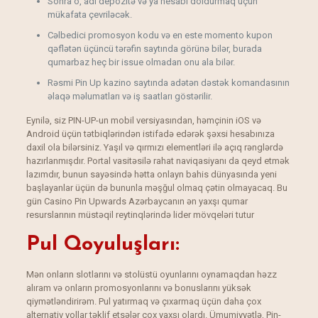
Sonra o, adi depozitə və ya hesabı doldurmaq üçün
mükafata çevriləcək.
Cəlbedici promosyon kodu və en este momento kupon
qəflətən üçüncü tərəfin saytında görünə bilər, burada
qumarbaz heç bir issue olmadan onu ala bilər.
Rəsmi Pin Up kazino saytında adətən dəstək komandasının
əlaqə məlumatları və iş saatları göstərilir.
Eynilə, siz PIN-UP-un mobil versiyasından, həmçinin iOS və
Android üçün tətbiqlərindən istifadə edərək şəxsi hesabınıza
daxil ola bilərsiniz. Yaşıl və qırmızı elementləri ilə açıq rənglərdə
hazırlanmışdır. Portal vasitəsilə rahat naviqasiyanı da qeyd etmək
lazımdır, bunun sayəsində hətta onlayn bahis dünyasında yeni
başlayanlar üçün də bununla məşğul olmaq çətin olmayacaq. Bu
gün Casino Pin Upwards Azərbaycanın ən yaxşı qumar
resurslarının müstəqil reytinqlərində lider mövqeləri tutur
Pul Qoyuluşları:
Mən onların slotlarını və stolüstü oyunlarını oynamaqdan həzz
alıram və onların promosyonlarını və bonuslarını yüksək
qiymətləndirirəm. Pul yatırmaq və çıxarmaq üçün daha çox
alternativ yollar təklif etsələr çox yaxşı olardı. Ümumiyyətlə, Pin-