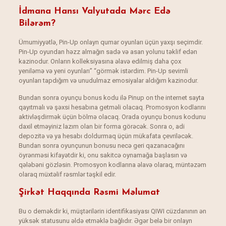
İdmana Hansı Valyutada Mərc Edə
Bilərəm?
Ümumiyyətlə, Pin-Up onlayn qumar oyunları üçün yaxşı seçimdir.
Pin-Up oyundan həzz almağın sadə və asan yolunu təklif edən
kazinodur. Onların kolleksiyasına əlavə edilmiş daha çox
yeniləmə və yeni oyunları” “görmək istərdim. Pin-Up sevimli
oyunları tapdığım və unudulmaz emosiyalar aldığım kazinodur.
Bundan sonra oyunçu bonus kodu ilə Pinup on the internet sayta
qayıtmalı və şəxsi hesabına getməli olacaq. Promosyon kodlarını
aktivləşdirmək üçün bölmə olacaq. Orada oyunçu bonus kodunu
daxil etməyiniz lazım olan bir forma görəcək. Sonra o, adi
depozitə və ya hesabı doldurmaq üçün mükafata çevriləcək.
Bundan sonra oyunçunun bonusu necə geri qazanacağını
öyrənməsi kifayətdir ki, onu sakitcə oynamağa başlasın və
qələbəni gözləsin. Promosyon kodlarına əlavə olaraq, müntəzəm
olaraq müxtəlif rəsmlər təşkil edir.
Şirkət Haqqında Rəsmi Məlumat
Bu o deməkdir ki, müştərilərin identifikasiyası QIWI cüzdanının ən
yüksək statusunu əldə etməklə bağlıdır. Əgər belə bir onlayn