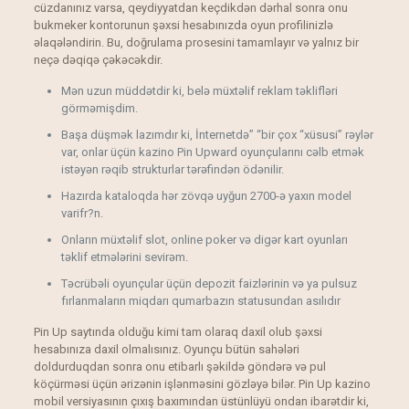
cüzdanınız varsa, qeydiyyatdan keçdikdən dərhal sonra onu
bukmeker kontorunun şəxsi hesabınızda oyun profilinizlə
əlaqələndirin. Bu, doğrulama prosesini tamamlayır və yalnız bir
neçə dəqiqə çəkəcəkdir.
Mən uzun müddətdir ki, belə müxtəlif reklam təklifləri
görməmişdim.
Başa düşmək lazımdır ki, İnternetdə” “bir çox “xüsusi” rəylər
var, onlar üçün kazino Pin Upward oyunçularını cəlb etmək
istəyən rəqib strukturlar tərəfindən ödənilir.
Hazırda kataloqda hər zövqə uyğun 2700-ə yaxın model
varifr?n.
Onların müxtəlif slot, online poker və digər kart oyunları
təklif etmələrini sevirəm.
Təcrübəli oyunçular üçün depozit faizlərinin və ya pulsuz
fırlanmaların miqdarı qumarbazın statusundan asılıdır
Pin Up saytında olduğu kimi tam olaraq daxil olub şəxsi
hesabınıza daxil olmalısınız. Oyunçu bütün sahələri
doldurduqdan sonra onu etibarlı şəkildə göndərə və pul
köçürməsi üçün ərizənin işlənməsini gözləyə bilər. Pin Up kazino
mobil versiyasının çıxış baxımından üstünlüyü ondan ibarətdir ki,