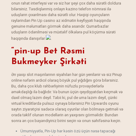
onun rahat interfeysi var və siz hər şeyi çox daha sürətli doldura
bilərsiniz. Təsdiqlənmiş onlayn kazino telefon nömrəsi ilə
uduşların çıxarılması daha sürətli olur. Həqiqi oyunçuların
rəylərindən Pin Up casino az xidmətin keyfiyyəti haqqında
genuine məlumatları görmək daha asandır. Qumarbazlar
uduşların ödənilməsi və müxtəlif ölkələrə pul köçürmə sürəti
haqqında danışırlar
.
“pin-up Bet Rəsmi
Bukmeyker Şirkəti
Ən yaxşı slot maşınlarının siyahıları hər gün yenilənir və siz Pinup
online nəfərin ardıcıl olaraq böyük pul yığdığını görə bilərsiniz.
Bu, daha çox klub rəhbərliyinin nüfuzlu provayderlərlə
əməkdaşlığı ilə bağlıdır. Və bunun üçün qeydiyyatdan keçmək və
daxil olmaq lazım deyil. Təbii ki, pul de uma lazım deyil, çünki
virtual kreditlərdə pulsuz oynaya bilərsiniz Pin Upwards oyunu
saytın ziyarətçisi sadəcə olaraq oyunlar olan bölməyə getməli və
orada təklif olunan modellərin ən yaxşısını görməlidir. Bundan
sonra ən çox bəyəndiyiniz birini seçin və onun səhifəsinə keçin.
Ümumiyyətlə, Pin-Up hər kəsin özü üçün nəsə tapacağı