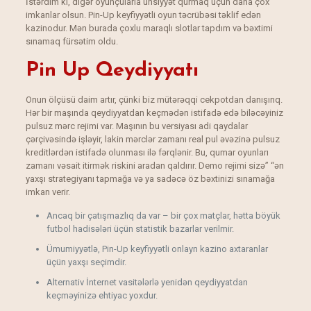
İstərdim ki, digər oyunçularla ünsiyyət qurmaq üçün daha çox
imkanlar olsun. Pin-Up keyfiyyətli oyun təcrübəsi təklif edən
kazinodur. Mən burada çoxlu maraqlı slotlar tapdım və bəxtimi
sınamaq fürsətim oldu.
Pin Up Qeydiyyatı
Onun ölçüsü daim artır, çünki biz mütərəqqi cekpotdan danışırıq.
Hər bir maşında qeydiyyatdan keçmədən istifadə edə biləcəyiniz
pulsuz mərc rejimi var. Maşının bu versiyası adi qaydalar
çərçivəsində işləyir, lakin mərclər zamanı real pul əvəzinə pulsuz
kreditlərdən istifadə olunması ilə fərqlənir. Bu, qumar oyunları
zamanı vəsait itirmək riskini aradan qaldırır. Demo rejimi sizə” “ən
yaxşı strategiyanı tapmağa və ya sadəcə öz bəxtinizi sınamağa
imkan verir.
Ancaq bir çatışmazlıq da var – bir çox matçlar, hətta böyük
futbol hadisələri üçün statistik bazarlar verilmir.
Ümumiyyətlə, Pin-Up keyfiyyətli onlayn kazino axtaranlar
üçün yaxşı seçimdir.
Alternativ İnternet vasitələrlə yenidən qeydiyyatdan
keçməyinizə ehtiyac yoxdur.