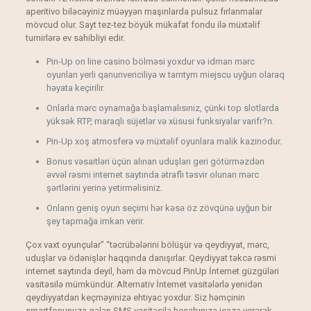
aperitivo biləcəyiniz müəyyən maşınlarda pulsuz fırlanmalar
mövcud olur. Sayt tez-tez böyük mükafat fondu ilə müxtəlif
turnirlərə ev sahibliyi edir.
Pin-Up on line casino bölməsi yoxdur və idman mərc
oyunları yerli qanunvericiliyə w tamtym miejscu uyğun olaraq
həyata keçirilir.
Onlarla mərc oynamağa başlamalısınız, çünki top slotlarda
yüksək RTP, maraqlı süjetlər və xüsusi funksiyalar varifr?n.
Pin-Up xoş atmosferə və müxtəlif oyunlara malik kazinodur.
Bonus vəsaitləri üçün alınan uduşları geri götürməzdən
əvvəl rəsmi internet saytında ətraflı təsvir olunan mərc
şərtlərini yerinə yetirməlisiniz.
Onların geniş oyun seçimi hər kəsə öz zövqünə uyğun bir
şey tapmağa imkan verir.
Çox vaxt oyunçular” “təcrübələrini bölüşür və qeydiyyat, mərc,
uduşlar və ödənişlər haqqında danışırlar. Qeydiyyat təkcə rəsmi
internet saytında deyil, həm də mövcud PinUp İnternet güzgüləri
vasitəsilə mümkündür. Alternativ İnternet vasitələrlə yenidən
qeydiyyatdan keçməyinizə ehtiyac yoxdur. Siz həmçinin
smartfonunuza gələn SMS vasitəsilə hesabınıza icazə verərək,