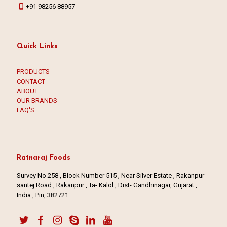
+91 98256 88957
Quick Links
PRODUCTS
CONTACT
ABOUT
OUR BRANDS
FAQ'S
Ratnaraj Foods
Survey No.258 , Block Number 515 , Near Silver Estate , Rakanpur-
santej Road , Rakanpur , Ta- Kalol , Dist- Gandhinagar, Gujarat ,
India , Pin, 382721