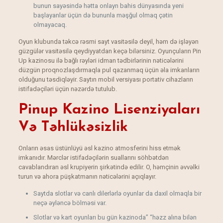
bunun sayəsində hətta onlayn bahis dünyasında yeni
başlayanlar üçün də bununla məşğul olmaq çətin
olmayacaq.
Oyun klubunda təkcə rəsmi sayt vasitəsilə deyil, həm də işləyən
güzgülər vasitəsilə qeydiyyatdan keçə bilərsiniz. Oyunçuların Pin
Up kazinosu ilə bağlı rəyləri idman tədbirlərinin nəticələrini
düzgün proqnozlaşdırmaqla pul qazanmaq üçün əla imkanların
olduğunu təsdiqləyir. Saytın mobil versiyası portativ cihazların
istifadəçiləri üçün nəzərdə tutulub.
Pinup Kazino Lisenziyaları
Və Təhlükəsizlik
Onların əsas üstünlüyü əsl kazino atmosferini hiss etmək
imkanıdır. Mərclər istifadəçilərin suallarını söhbətdən
cavablandıran əsl krupiyerin şirkətində edilir. O, həmçinin əvvəlki
turun və ahora püşkatmanın nəticələrini açıqlayır.
Saytda slotlar və canlı dilerlərlə oyunlar da daxil olmaqla bir
neçə əyləncə bölməsi var.
Slotlar və kart oyunları bu gün kazinoda” “həzz alına bilən