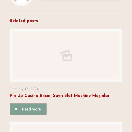
Related posts
February 16, 2024
Pin Up Casino Rəsmi Saytı Slot Machine Maşınlar
Read more