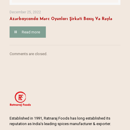
December 25, 2022
Azərbaycanda Mərc Oyunları Şirkəti Baxış Və Rəylə
Read more
Comments are closed.
Established in 1991, Ratnaraj Foods has long established its
reputation as India’s leading spices manufacturer & exporter.