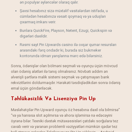
ən populyar əyləncələr olaraq qalır.
Şəxsi hesabınız sizə müxtəlif vasitələrdən istifadə, u
cümlədən hesabınıza vəsait qoymaq və ya uduşları
çıxarmaq imkanı verir.
Bunlara QuickFire, Playson, Netent, Ezugi, Quickspin və
digərləri daxildir.
Rəsmi sayt Pin Upwards casino ilə oxşar qumar resursları
arasındakı fərq ondadır ki, burada siz bukmeker
kontorunda idman yarışlarına mərc edə bilərsiniz.
Sonra, ödənişlər olan bölməni seçməli və oyunçu üçün mövcud
olan ödəniş alətləri ilə tanış olmalısınız. Növbəti addım ən
əlverişli şərtlərə malik sistemi seçmək və çatışmayan bank
rekvizitlərini doldurmaqdır. Hərəkəti təsdiqlədikdən sonra ödəniş
emal üçün göndəriləcək.
Təhlükəsizlik Və Lisenziya Pin Up
Məsləhətçilər Pin Upward oyunçu öz hesabına daxil ola bilmirsə”
“və ya hansısa slot açılmırsa və ahora işləmirsə nə edəcəyini
öyrənə bilər. Texniki dəstək mütəxəssisləri çatdakı sorğulara tez
cavab verir və yaranan problemli vəziyyətləri mümkün qədər tez