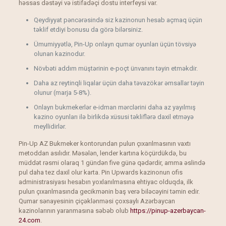
həssas dəstəyi və istifadəçi dostu interfeysi var.
Qeydiyyat pəncərəsində siz kazinonun hesab açmaq üçün
təklif etdiyi bonusu da görə bilərsiniz.
Ümumiyyətlə, Pin-Up onlayn qumar oyunları üçün tövsiyə
olunan kazinodur.
Növbəti addım müştərinin e-poçt ünvanını təyin etməkdir.
Daha az reytinqli liqalar üçün daha təvazökar əmsallar təyin
olunur (marja 5-8%).
Onlayn bukmekerlər e-idman mərclərini daha az yayılmış
kazino oyunları ilə birlikdə xüsusi təkliflərə daxil etməyə
meyllidirlər.
Pin-Up AZ Bukmeker kontorundan pulun çıxarılmasının vaxtı
metoddan asılıdır. Məsələn, lender kartına köçürdükdə, bu
müddət rəsmi olaraq 1 gündən five günə qədərdir, amma əslində
pul daha tez daxil olur karta. Pin Upwards kazinonun ofis
administrasiyası hesabın yoxlanılmasına ehtiyac olduqda, ilk
pulun çıxarılmasında gecikmənin baş verə biləcəyini təmin edir.
Qumar sənayesinin çiçəklənməsi çoxsaylı Azərbaycan
kazinolarının yaranmasına səbəb olub
https://pinup-azerbaycan-
24.com
.