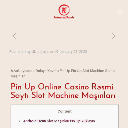
Published by
admin
on
January 23, 2023
Azərbaycanda Onlayn Kazino Pin Up Pin Up Slot Machine Game
Maşınları
Pin Up Online Casino Rəsmi
Saytı Slot Machine Maşınları
Content
Android Üçün Slot Maşınları Pin Up Yükləyin