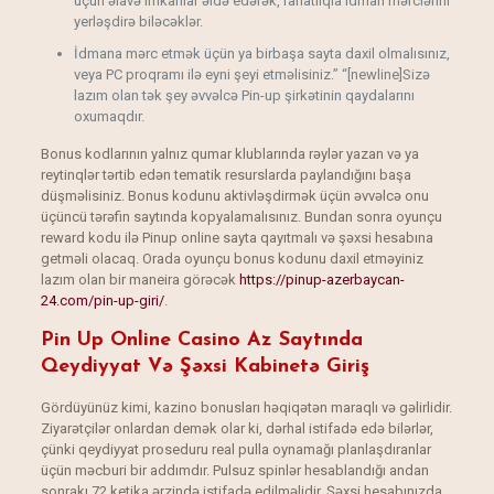
üçün əlavə imkanlar əldə edərək, rahatlıqla idman mərclərini
yerləşdirə biləcəklər.
İdmana mərc etmək üçün ya birbaşa sayta daxil olmalısınız,
veya PC proqramı ilə eyni şeyi etməlisiniz.” “[newline]Sizə
lazım olan tək şey əvvəlcə Pin-up şirkətinin qaydalarını
oxumaqdır.
Bonus kodlarının yalnız qumar klublarında rəylər yazan və ya
reytinqlər tərtib edən tematik resurslarda paylandığını başa
düşməlisiniz. Bonus kodunu aktivləşdirmək üçün əvvəlcə onu
üçüncü tərəfin saytında kopyalamalısınız. Bundan sonra oyunçu
reward kodu ilə Pinup online sayta qayıtmalı və şəxsi hesabına
getməli olacaq. Orada oyunçu bonus kodunu daxil etməyiniz
lazım olan bir maneira görəcək
https://pinup-azerbaycan-
24.com/pin-up-giri/
.
Pin Up Online Casino Az Saytında
Qeydiyyat Və Şəxsi Kabinetə Giriş
Gördüyünüz kimi, kazino bonusları həqiqətən maraqlı və gəlirlidir.
Ziyarətçilər onlardan demək olar ki, dərhal istifadə edə bilərlər,
çünki qeydiyyat proseduru real pulla oynamağı planlaşdıranlar
üçün məcburi bir addımdır. Pulsuz spinlər hesablandığı andan
sonrakı 72 ketika ərzində istifadə edilməlidir. Şəxsi hesabınızda