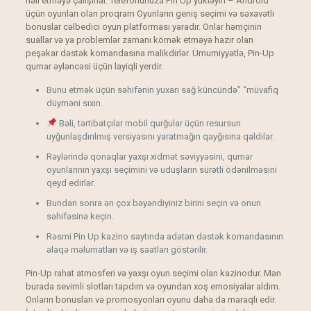
həll etməyə çalışırlar. Telefonunuza Pin Up yükləyin – Android
üçün oyunları olan proqram Oyunların geniş seçimi və səxavətli
bonuslar cəlbedici oyun platforması yaradır. Onlar həmçinin
suallar və ya problemlər zamanı kömək etməyə hazır olan
peşəkar dəstək komandasına malikdirlər. Ümumiyyətlə, Pin-Up
qumar əyləncəsi üçün layiqli yerdir.
Bunu etmək üçün səhifənin yuxarı sağ küncündə” “müvafiq
düyməni sıxın.
Bəli, tərtibatçılar mobil qurğular üçün resursun
uyğunlaşdırılmış versiyasını yaratmağın qayğısına qaldılar.
Rəylərində qonaqlar yaxşı xidmət səviyyəsini, qumar
oyunlarının yaxşı seçimini və uduşların sürətli ödənilməsini
qeyd edirlər.
Bundan sonra ən çox bəyəndiyiniz birini seçin və onun
səhifəsinə keçin.
Rəsmi Pin Up kazino saytında adətən dəstək komandasının
əlaqə məlumatları və iş saatları göstərilir.
Pin-Up rahat atmosferi və yaxşı oyun seçimi olan kazinodur. Mən
burada sevimli slotları tapdım və oyundan xoş emosiyalar aldım.
Onların bonusları və promosyonları oyunu daha da maraqlı edir.