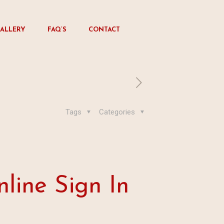
ALLERY
FAQ’S
CONTACT
Tags
Categories
line Sign In