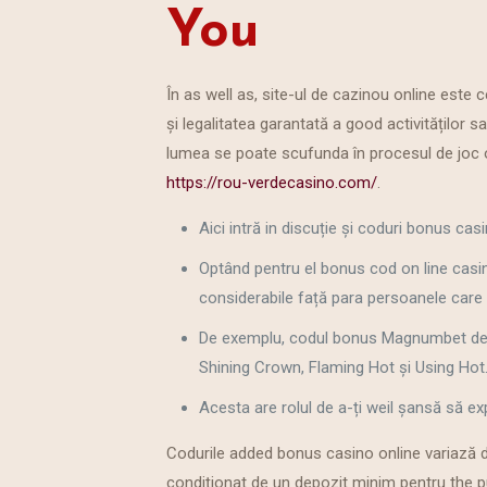
You
În as well as, site-ul de cazinou online est
și legalitatea garantată a good activităților s
lumea se poate scufunda în procesul de joc ori
https://rou-verdecasino.com/
.
Aici intră in discuție și coduri bonus ca
Optând pentru el bonus cod on line casin
considerabile față para persoanele care 
De exemplu, codul bonus Magnumbet de bun
Shining Crown, Flaming Hot și Using Hot
Acesta are rolul de a-ți weil șansă să exp
Codurile added bonus casino online variază de
condiționat de un depozit minim pentru the p