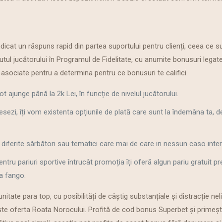
indicat un răspuns rapid din partea suportului pentru clienți, ceea ce
tul jucătorului în Programul de Fidelitate, cu anumite bonusuri legate d
te asociate pentru a determina pentru ce bonusuri te califici.
t ajunge până la 2k Lei, în funcție de nivelul jucătorului.
esezi, îți vom existenta opțiunile de plată care sunt la îndemâna ta, d
 diferite sărbători sau tematici care mai de care in nessun caso inte
 pariuri sportive întrucât promoția îți oferă algun pariu gratuit pre
la fango.
itate para top, cu posibilități de câștig substanțiale și distracție nel
e oferta Roata Norocului. Profită de cod bonus Superbet și primești 2