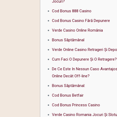
Jocuri?
Cod Bonus 888 Casino
Cod Bonus Casino Fără Depunere
Verde Casino Online România
Bonus Săptămânal
Verde Online Casino Retrageri Și Depo
Cum Faci O Depunere Și O Retragere?
De Ce Este In Nessun Caso Avantajos
Online Decât Off-line?
Bonus Săptămânal:
Cod Bonus Betfair
Cod Bonus Princess Casino
Verde Casino Romania Jocuri Și Slotu