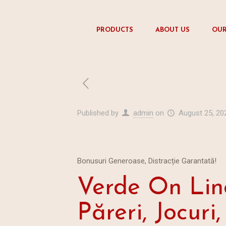
PRODUCTS
ABOUT US
OUR
Published by
admin
on
August 25, 20
Bonusuri Generoase, Distracție Garantată!
Verde On Lin
Păreri, Jocuri