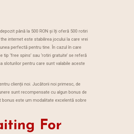
depozit până la 500 RON și îți oferă 500 rotiri
e internet este stabilirea jocului la care vrei
iunea perfectă pentru tine. În cazul în care
tip ‘free spins’ sau ‘rotiri gratuite’ se referă
ia sloturilor pentru care sunt valabile aceste
ru clienții noi. Jucătorii noi primesc, de
epunere sunt recompensate cu algun bonus de
t bonus este um modalitate excelentă sobre
iting For