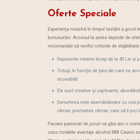
Oferte Speciale
Experiența noastră în timpul testării a good 
bonusurilor. Accesul la astea depinde de statu
recomandat să verifici criteriile de eligibilita
Depunerile minime încep de la 40 Lei și po
Totuși, în funcție de țara din care ne acc
accesibilă.
Ele sunt creative și captivante, abordând
Denumirea este asemănătoare cu cea pentru
climax, premature climax, care să îl joci 
Fiecare pasionat de jocuri va găsi aici o comun
caso notabile avantaje alcohol 888 Casino est