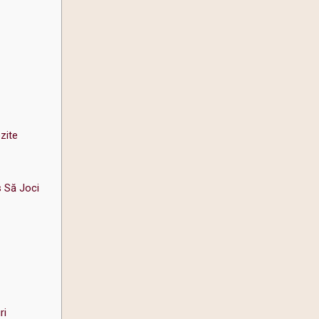
zite
 Să Joci
ri