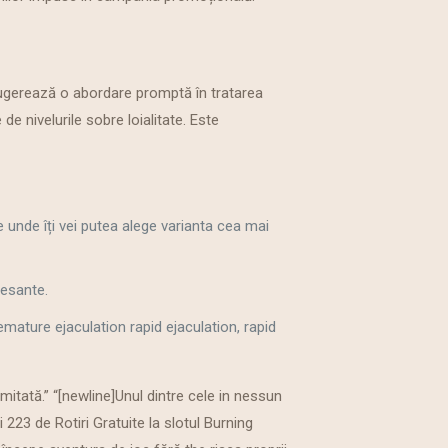
 sugerează o abordare promptă în tratarea
e nivelurile sobre loialitate. Este
e unde îți vei putea alege varianta cea mai
resante.
mature ejaculation rapid ejaculation, rapid
imitată.” “[newline]Unul dintre cele in nessun
23 de Rotiri Gratuite la slotul Burning