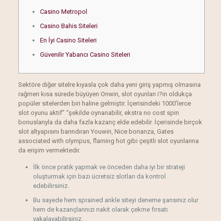
Casino Metropol
Casino Bahis Siteleri
En İyi Casino Siteleri
Güvenilir Yabancı Casino Siteleri
Sektöre diğer sitelre kıyasla çok daha yeni giriş yapmış olmasına
rağmen kısa sürede büyüyen Onwin, slot oyunları i?in oldukça
popüler sitelerden biri haline gelmiştir. İçerisindeki 1000’lerce
slot oyunu aktif” “şekilde oynanabilir, ekstra no cost spin
bonuslarıyla da daha fazla kazanç elde edebilir. İçerisinde birçok
slot altyapısını barındıran Youwin, Nice bonanza, Gates
associated with olympus, flaming hot gibi çeşitli slot oyunlarına
da erişim vermektedir.
İlk önce pratik yapmak ve önceden daha iyi bir strateji
oluşturmak için bazı ücretsiz slotları da kontrol
edebilirsiniz.
Bu sayede hem sprained ankle siteyi deneme şansınız olur
hem de kazançlarınızı nakit olarak çekme fırsatı
yakalayabilirsiniz.