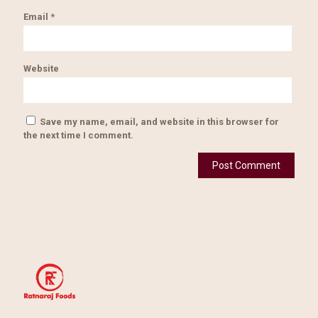
Email
*
Website
Save my name, email, and website in this browser for
the next time I comment.