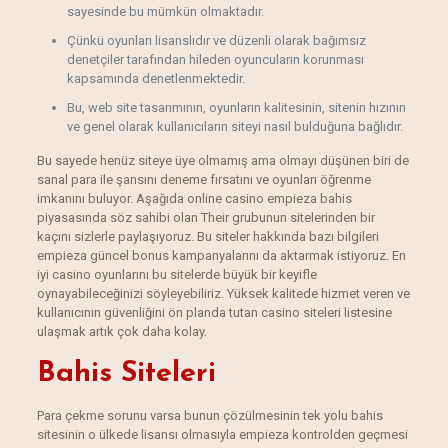
sayesinde bu mümkün olmaktadır.
Çünkü oyunları lisanslıdır ve düzenli olarak bağımsız
denetçiler tarafından hileden oyuncuların korunması
kapsamında denetlenmektedir.
Bu, web site tasarımının, oyunların kalitesinin, sitenin hızının
ve genel olarak kullanıcıların siteyi nasıl bulduğuna bağlıdır.
Bu sayede henüz siteye üye olmamış ama olmayı düşünen biri de
sanal para ile şansını deneme fırsatını ve oyunları öğrenme
imkanını buluyor. Aşağıda online casino empieza bahis
piyasasında söz sahibi olan Their grubunun sitelerinden bir
kaçını sizlerle paylaşıyoruz. Bu siteler hakkında bazı bilgileri
empieza güncel bonus kampanyalarını da aktarmak istiyoruz. En
iyi casino oyunlarını bu sitelerde büyük bir keyifle
oynayabileceğinizi söyleyebiliriz. Yüksek kalitede hizmet veren ve
kullanıcının güvenliğini ön planda tutan casino siteleri listesine
ulaşmak artık çok daha kolay.
Bahis Siteleri
Para çekme sorunu varsa bunun çözülmesinin tek yolu bahis
sitesinin o ülkede lisansı olmasıyla empieza kontrolden geçmesi