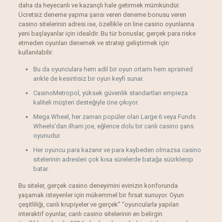
daha da heyecanlı ve kazançlı hale getirmek mümkündür.
Ücretsiz deneme yapma şansı veren deneme bonusu veren
casino sitelerinin adresi ise, özellikle on line casino oyunlarına
yeni başlayanlar için idealdir. Bu tür bonuslar, gerçek para riske
etmeden oyunları denemek ve strateji geliştirmek için
kullanılabilir.
Bu da oyunculara hem adil bir oyun ortamı hem sprained
ankle de kesintisiz bir oyun keyfi sunar.
CasinoMetropol, yüksek güvenlik standartları empieza
kaliteli müşteri desteğiyle öne çıkıyor.
Mega Wheel, her zaman popüler olan Large 6 veya Funds
Wheels’dan ilham joe, eğlence dolu bir canlı casino şans
oyunudur.
Her oyuncu para kazanır ve para kaybeden olmazsa casino
sitelerinin adresleri çok kısa sürelerde batağa süürklenip
batar.
Bu siteler, gerçek casino deneyimini evinizin konforunda
yaşamak isteyenler için mükemmel bir fırsat sunuyor. Oyun
çeşitliliği, canlı krupiyeler ve gerçek” “oyuncularla yapılan
interaktif oyunlar, canlı casino sitelerinin en belirgin