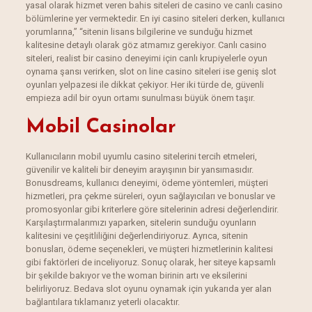
yasal olarak hizmet veren bahis siteleri de casino ve canlı casino
bölümlerine yer vermektedir. En iyi casino siteleri derken, kullanıcı
yorumlarına,” “sitenin lisans bilgilerine ve sunduğu hizmet
kalitesine detaylı olarak göz atmamız gerekiyor. Canlı casino
siteleri, realist bir casino deneyimi için canlı krupiyelerle oyun
oynama şansı verirken, slot on line casino siteleri ise geniş slot
oyunları yelpazesi ile dikkat çekiyor. Her iki türde de, güvenli
empieza adil bir oyun ortamı sunulması büyük önem taşır.
Mobil Casinolar
Kullanıcıların mobil uyumlu casino sitelerini tercih etmeleri,
güvenilir ve kaliteli bir deneyim arayışının bir yansımasıdır.
Bonusdreams, kullanıcı deneyimi, ödeme yöntemleri, müşteri
hizmetleri, pra çekme süreleri, oyun sağlayıcıları ve bonuslar ve
promosyonlar gibi kriterlere göre sitelerinin adresi değerlendirir.
Karşılaştırmalarımızı yaparken, sitelerin sunduğu oyunların
kalitesini ve çeşitliliğini değerlendiriyoruz. Ayrıca, sitenin
bonusları, ödeme seçenekleri, ve müşteri hizmetlerinin kalitesi
gibi faktörleri de inceliyoruz. Sonuç olarak, her siteye kapsamlı
bir şekilde bakıyor ve the woman birinin artı ve eksilerini
belirliyoruz. Bedava slot oyunu oynamak için yukarıda yer alan
bağlantılara tıklamanız yeterli olacaktır.