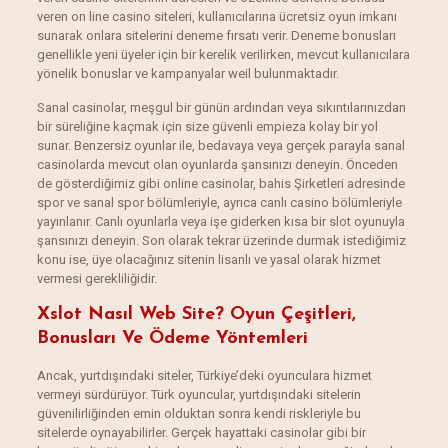
veren on line casino siteleri, kullanıcılarına ücretsiz oyun imkanı
sunarak onlara sitelerini deneme fırsatı verir. Deneme bonusları
genellikle yeni üyeler için bir kerelik verilirken, mevcut kullanıcılara
yönelik bonuslar ve kampanyalar weil bulunmaktadır.
Sanal casinolar, meşgul bir günün ardından veya sıkıntılarınızdan
bir süreliğine kaçmak için size güvenli empieza kolay bir yol
sunar. Benzersiz oyunlar ile, bedavaya veya gerçek parayla sanal
casinolarda mevcut olan oyunlarda şansınızı deneyin. Önceden
de gösterdiğimiz gibi online casinolar, bahis Şirketleri adresinde
spor ve sanal spor bölümleriyle, ayrıca canlı casino bölümleriyle
yayınlanır. Canlı oyunlarla veya işe giderken kısa bir slot oyunuyla
şansınızı deneyin. Son olarak tekrar üzerinde durmak istediğimiz
konu ise, üye olacağınız sitenin lisanlı ve yasal olarak hizmet
vermesi gerekliliğidir.
Xslot Nasıl Web Site? Oyun Çeşitleri,
Bonusları Ve Ödeme Yöntemleri
Ancak, yurtdışındaki siteler, Türkiye’deki oyunculara hizmet
vermeyi sürdürüyor. Türk oyuncular, yurtdışındaki sitelerin
güvenilirliğinden emin olduktan sonra kendi riskleriyle bu
sitelerde oynayabilirler. Gerçek hayattaki casinolar gibi bir