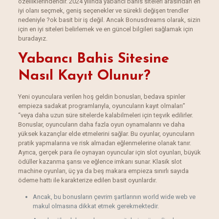
özelliklerindendir. 2024 yılında yabancı bahis siteleri arasından en
iyi olanı seçmek, geniş seçenekler ve sürekli değişen trendler
nedeniyle ?ok basit bir iş değil. Ancak Bonusdreams olarak, sizin
için en iyi siteleri belirlemek ve en güncel bilgileri sağlamak için
buradayız.
Yabancı Bahis Sitesine
Nasıl Kayıt Olunur?
Yeni oyunculara verilen hoş geldin bonusları, bedava spinler
empieza sadakat programlarıyla, oyuncuların kayıt olmaları”
“veya daha uzun süre sitelerde kalabilmeleri için teşvik edilirler.
Bonuslar, oyuncuların daha fazla oyun oynamalarını ve daha
yüksek kazançlar elde etmelerini sağlar. Bu oyunlar, oyuncuların
pratik yapmalarına ve risk almadan eğlenmelerine olanak tanır.
Ayrıca, gerçek para ile oynayan oyuncular için slot oyunları, büyük
ödüller kazanma şansı ve eğlence imkanı sunar. Klasik slot
machine oyunları, üç ya da beş makara empieza sınırlı sayıda
ödeme hattı ile karakterize edilen basit oyunlardır.
Ancak, bu bonusların çevrim şartlarının world wide web ve
makul olmasına dikkat etmek gerekmektedir.