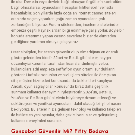
ile olur. Devletin veya devlete bağlı olmayan örgütlerin kontrolüne
bağlı olmazlarsa, oyuncuların hesapları kilitlenebilir ve hatta
kapatılabilir. Son yıllarda hızla çoğalan internet casino siteleri
arasında seçim yaparken çoğu zaman oyuncuların çok
zorlandığını biliyoruz. Forum sitelerinden, inceleme sitelerinden
empieza çeşitli kaynaklardan bilgi edinmeye çalışıyorlar. Böyle bir
konuda araştırma yapan casino severlere bizler de elimizden
geldiğince yardımcı olmaya çalışıyoruz.
Lisans bilgileri, bir sitenin güvenilir olup olmadığının en önemli
göstergelerinden biridir. 22bet ve Bettilt gibi siteler, saygın
düzenleyici kurumlar tarafından lisanslandırılmıştır ve bu,
kullanıcılara adil empieza şeffaf bir oyun ortamı sunduklarını
gösterir. Haftalık bonusları ve hızlı işlem süreleri ile öne çıkan
site, müşteri hizmetleri konusunda da beklentileri karşılıyor.
Ancak, oyun sağlayıcıları konusunda biraz daha çeşitlilik
sunması kullanıcı deneyimini iyileştirebilir. 2024’ün, Bets10,
YouWin ve BetBoo gibi sitelerin büyümeye devam edeceği ve
sektöre yeni ve yenilikçi oyuncuların dahil olacağı bir yıl olmasını
bekliyoruz. Bu siteler, hızla gelişen teknoloji ve kullanıcı talepleri
ile birlikte en yeni oyunlar, daha çekici bonuslar ve geliştirilmiş
kullanıcı deneyimleri sunacak.
Genzobet Güvenilir Mi? Fifty Bedava