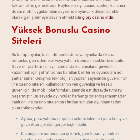
faktör haline gelmektedir. Böylece en iyi casino siteleri, kullanıcı
dostu mobil uygulamaları sayesinde oyuncu kitlesini sürekli
olarak genişletmeye devam etmektedir
glory casino indir
.
Yüksek Bonuslu Casino
Siteleri
Bu kampanyalar, belirli dönemlerde veya oyunlarda ekstra
bonuslar, geri ödemeler veya yatırım bonusları şeklinde olabilir.
Güvenilir platformlar, aynı zamanda kullanıcıların güvenini
kazanmak için şeffaf bonus kuralları belirler ve oyunculara adil
şartlar sunar. Gelişmiş teknoloji alt yapıları sayesinde güvenilir on
line casino siteleri, kullanıcılarının veri güvenliği ve hesap
güvenliğini de mobil platformlar üzerinde üst düzeyde tutmayı
başarmıştır. Bu sayede oyuncular, herhangi bir endişe taşımadan
canlı on line casino siteleri tarafından sunulan oyunların tadını
çıkarabilmekteler.
Ayrıca, para yatırma empieza çekme işlemleri para kolay ve
güvenli bir şekilde gerçekleştirilebilir.
Kazançlarını sorunsuzca çekmek, gerek para yatırırken
gerekse para çekerken en hızlı ve güvenli yöntemleri