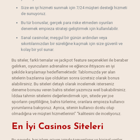
Size en iyi hizmeti sunmak için 7/24 müşteri desteği hizmeti
de sunuyoruz.
Bu tür bonuslar, gerçek para riske etmeden oyunları
denemek empieza strateji geliştirmek için kullanılabilir.
Sanal casinolar, meşgul bir günün ardından veya
sıkıntılarınızdan bir süreliğine kaçmak için size güvenli ve
kolay bir yol sunar.
Bu siteler, farklı temalar ve jackpot feature seçenekleri ile beraber
gelirken, oyuncuların adrenaline ve eğlence ihtiyacını en iyi
şekilde karşılamayı hedeflemektedir. Tablomuzda yer alan
sitelerin bazılarına üye olduktan sonra ücretsiz olarak bonus
alabilirsiniz. Bu siteleri detaylı olarak incelemek isterseniz
deneme bonusu veren bahis siteleri yazımıza weil bakabilirsiniz.
İddaa tahmin sitelerini değerlendirmek için, sitede yer joe
sporların çeşitliliğine, bahis türlerine, oranlara empieza kullanıcı
yorumlarına bakıyoruz. Ayrıca, sitenin kullanıcı dostu olup
olmadığına ve müşteri hizmetlerinin” “kalitesini de inceliyoruz.
En İyi Casinos Siteleri
Bu sayede, her işlem güven içinde tamamlanır ve kişisel veriler