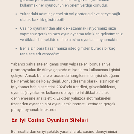
kullanmak her oyuncunun en önem verdiği konudur.
Yukarıdaki adımlar, genel bir yol göstericidir ve siteye bağlı
olarak farklılık gösterebilir.
Casino oyunlarından afin de kazanmak istiyorsanız siizn
yapmanız gereken bazı oyun oynama taktikleri geliştirmeniz
ve dikkatli bir şekilde online casino oyunlarını oynamaktır.
Ben sizin para kazanmanızı istediğimden burada birkaç
tane site adı vereceğim.
Yabancı bahis siteleri, geniş oyun yelpazeleri, bonusları ve
promosyonları ile dünya çapında milyonlarca kullanıcının ilgisini
çekiyor. Ancak bu siteler arasında hangilerinin en iyisi olduğunu
belirlemek hiç de kolay değil. Bonusdreams olarak, sizin için en
iyi yabancı bahis sitelerini, 2024’teki trendleri, güvenilirliklerini,
oyun sağlayıcıları ve kullanıcı deneyimlerini dikkate alarak
derinlemesine analiz ettik. Eskiden yalnızca slot makineleri
üzerinden oynanan slot oyunu artık internet üzerinden gerçek
parayla oynanabilmektedir.
En Iyi Casino Oyunları Siteleri
Bu fırsatlardan en iyi şekilde yararlanarak, casino deneyiminizi