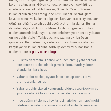
koruma altına alınır. Güven konusu, online oyun sektöründe
özellikle önemli olmakla beraber, Güvenilir Casino Siteleri
kullanıcıların en çok aradığı özelliktir. Lisanslı, şeffaf işlem
kayıtları sunan ve kullanıcı bilgilerini koruyan siteler, oyuncuların
gönül rahatlığı ile tercih edebileceği platformlardandır. Bunlar
dışındaki diğer siteler de sektörün kaliteli ve güvenilir bahis
siteleri arasında bulunuyor. Bu nedenle hem yerli hem de yabancı
online bahis siteleri, Türkiye bahis pazarına ayrı bir özen
gösteriyor. Bonusdreams, sadece sobre yüksek standartları
karşılayan ve kullanıcılarına sobre iyi deneyimi sunan bahis
sitelerini listeler
glory casino login
.
Bu sitelerin tamamı, lisanslı ve düzenlenmiş yabancı slot
sitelerinin adresleri olarak güvenlik konusunda yüksek
standartları karşılıyor.
Yabancı slot siteleri, oyuncular için cazip bonuslar ve
promosyonlar sunar.
Yabancı bahis siteleri konusunda oldukça tecrübeliyim ve
şu ana kadar 29 farklı casinoyu inceleme imkanım oldu.
İncelediğim sitelerin, a few tanesi hariç hemen hepsi mobil
telefon üzerinden oynamak için kabul edilebilir seviyedeydi.