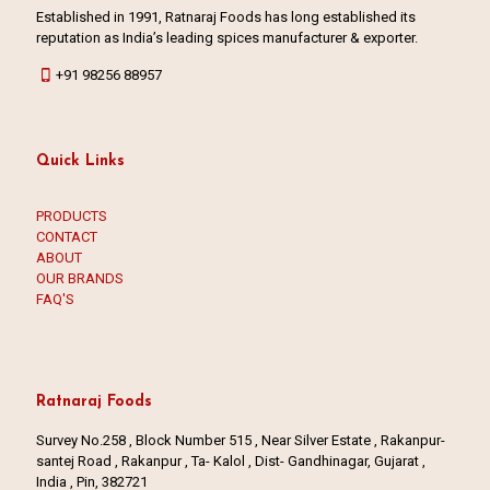
Established in 1991, Ratnaraj Foods has long established its
reputation as India’s leading spices manufacturer & exporter.
+91 98256 88957
Quick Links
PRODUCTS
CONTACT
ABOUT
OUR BRANDS
FAQ'S
Ratnaraj Foods
Survey No.258 , Block Number 515 , Near Silver Estate , Rakanpur-
santej Road , Rakanpur , Ta- Kalol , Dist- Gandhinagar, Gujarat ,
India , Pin, 382721