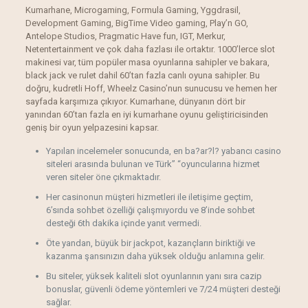
Kumarhane, Microgaming, Formula Gaming, Yggdrasil,
Development Gaming, BigTime Video gaming, Play’n GO,
Antelope Studios, Pragmatic Have fun, IGT, Merkur,
Netentertainment ve çok daha fazlası ile ortaktır. 1000’lerce slot
makinesi var, tüm popüler masa oyunlarına sahipler ve bakara,
black jack ve rulet dahil 60’tan fazla canlı oyuna sahipler. Bu
doğru, kudretli Hoff, Wheelz Casino’nun sunucusu ve hemen her
sayfada karşımıza çıkıyor. Kumarhane, dünyanın dört bir
yanından 60’tan fazla en iyi kumarhane oyunu geliştiricisinden
geniş bir oyun yelpazesini kapsar.
Yapılan incelemeler sonucunda, en ba?ar?l? yabancı casino
siteleri arasında bulunan ve Türk” “oyuncularına hizmet
veren siteler öne çıkmaktadır.
Her casinonun müşteri hizmetleri ile iletişime geçtim,
6’sında sohbet özelliği çalışmıyordu ve 8’inde sohbet
desteği 6th dakika içinde yanıt vermedi.
Öte yandan, büyük bir jackpot, kazançların biriktiği ve
kazanma şansınızın daha yüksek olduğu anlamına gelir.
Bu siteler, yüksek kaliteli slot oyunlarının yanı sıra cazip
bonuslar, güvenli ödeme yöntemleri ve 7/24 müşteri desteği
sağlar.