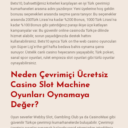
Bets10, bahsettiğimiz kriterleri karşılayan en iyi Türk çevrimiçi
kumarhaneleri arasına adını yazdırıyor. Yeni üyelerine hoş geldin
bonusu seçenekleri arasında seçme şansı tanıyor. Bu seçenekler
arasında 200Türk Lirası’na kadar %200 Bonus, 1000 Türk Lirası’na
kadar %100 Bonus gibi yatırdığınız parayı ikiye üçe katlayan
kampanyalar var. Bu güvenilir online casinoda Türkçe dilinde
hizmet alabilir, sorun yaşadığınızda destek hattını
kullanabilirsiniz. Bets10 ayrıca Türk on the web casino oyuncuları
için Süper Lig’e the girl hafta bedava bahis oynama şansı
sunuyor. Üstelik canlı casino heyecanını yaşayabilir, Türk pokeri,
sanal spor oyunlari, rulet empieza slot oyunlari gibi türlü oyunlar
oynayabilirsiniz.
Neden Çevrimiçi Ücretsiz
Casino Slot Machine
Oyunları Oynamaya
Değer?
Oyun severler Webby Slot, Gambling Club ya da CasinoMaxi gibi
güvenilir Türkçe çevrimiçi kumarhanelerde buluşabilir. Çevrimiçi
ücretsiz oyunlar oynamak kolaydır rapid sitemizden istediğiniz