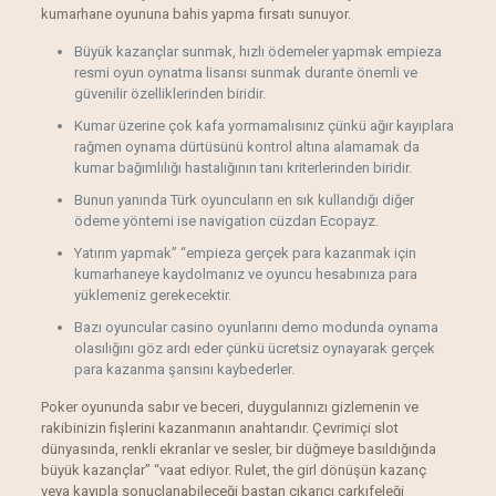
kumarhane oyununa bahis yapma fırsatı sunuyor.
Büyük kazançlar sunmak, hızlı ödemeler yapmak empieza
resmi oyun oynatma lisansı sunmak durante önemli ve
güvenilir özelliklerinden biridir.
Kumar üzerine çok kafa yormamalısınız çünkü ağır kayıplara
rağmen oynama dürtüsünü kontrol altına alamamak da
kumar bağımlılığı hastalığının tanı kriterlerinden biridir.
Bunun yanında Türk oyuncuların en sık kullandığı diğer
ödeme yöntemi ise navigation cüzdan Ecopayz.
Yatırım yapmak” “empieza gerçek para kazanmak için
kumarhaneye kaydolmanız ve oyuncu hesabınıza para
yüklemeniz gerekecektir.
Bazı oyuncular casino oyunlarını demo modunda oynama
olasılığını göz ardı eder çünkü ücretsiz oynayarak gerçek
para kazanma şansını kaybederler.
Poker oyununda sabır ve beceri, duygularınızı gizlemenin ve
rakibinizin fişlerini kazanmanın anahtarıdır. Çevrimiçi slot
dünyasında, renkli ekranlar ve sesler, bir düğmeye basıldığında
büyük kazançlar” “vaat ediyor. Rulet, the girl dönüşün kazanç
veya kayıpla sonuçlanabileceği baştan çıkarıcı çarkıfeleği