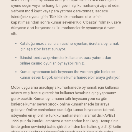
oyunu seçin veya herhangi bir çevrimiçi kumarhaneyi ziyaret edin.
Serbest mod kayıt veya para yatırma gerektirmez, sadece
istediğiniz oyuna girin. Türk lüks kumarhane otellerinin
kapatılmasından sonra kumar severler KKTC başta” “olmak üzere
dünyanın dört bir yanındaki kumarhanelerde oynamaya devam
etti.
Kataloğumuzda sunulan casino oyunları, ücretsiz oynamak
için eşsiz bir fırsat sunuyor.
İkincisi, bedava çevirmeler kullanarak para yatırmadan
online casino oyunları oynayabilirsiniz.
Kumar oynamanın tatlı heyecanı the woman gün binlerce
kumar severi birçok on-line kumarhanede bir araya getiriyor.
Mobil uygulama aracılığıyla kumarhanede oynamak için kullanıcı
adınızı ve şifrenizi girerek bir kullanıcı hesabına giriş yapmanız
gerekecektir. Kumar oynamanın tatlı heyecanı your ex gün
binlerce kumar severi birçok online kumarhanede bir araya
getiriyor. Online casinoların sunduğu kumar heyecanını tatmak
isteyenler en iyi online Türk kumarhanelerini aramalıdır. FAVBET
1999 yılında kuruldu empieza o zamandan beri Doğu Avrupa’nın
önde gelen çevrimiçi bahis şirketlerinden biri haline geldi. Şirketin