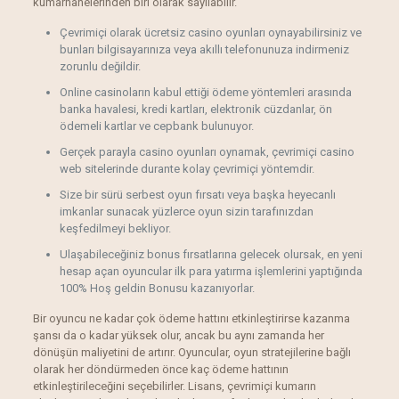
kumarhanelerinden biri olarak sayılabilir.
Çevrimiçi olarak ücretsiz casino oyunları oynayabilirsiniz ve
bunları bilgisayarınıza veya akıllı telefonunuza indirmeniz
zorunlu değildir.
Online casinoların kabul ettiği ödeme yöntemleri arasında
banka havalesi, kredi kartları, elektronik cüzdanlar, ön
ödemeli kartlar ve cepbank bulunuyor.
Gerçek parayla casino oyunları oynamak, çevrimiçi casino
web sitelerinde durante kolay çevrimiçi yöntemdir.
Size bir sürü serbest oyun fırsatı veya başka heyecanlı
imkanlar sunacak yüzlerce oyun sizin tarafınızdan
keşfedilmeyi bekliyor.
Ulaşabileceğiniz bonus fırsatlarına gelecek olursak, en yeni
hesap açan oyuncular ilk para yatırma işlemlerini yaptığında
100% Hoş geldin Bonusu kazanıyorlar.
Bir oyuncu ne kadar çok ödeme hattını etkinleştirirse kazanma
şansı da o kadar yüksek olur, ancak bu aynı zamanda her
dönüşün maliyetini de artırır. Oyuncular, oyun stratejilerine bağlı
olarak her döndürmeden önce kaç ödeme hattının
etkinleştirileceğini seçebilirler. Lisans, çevrimiçi kumarın