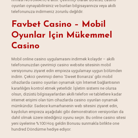
oyunları oynayabilirsiniz ve bunları bilgisayarınıza veya akıllı
telefonunuza indirmeniz zorunlu değildir.
Favbet Casino – Mobil
Oyunlar Için Mükemmel
Casino
Mobil online casino uygulamasını indirmek kolaydır – akıllı
telefonunuzdan çevrimiçi casino website sitesinin mobil
versiyonunu ziyaret edin empieza uygulamayı uygun bölümden
indirin. Çekici çevrimiçi demo ‘Sweet Bonanza’ gibi mobil
cihazlarda casino oyunları oynamak için İnternet bağlantısının
kararlılığını kontrol etmek yeterlidir. İşletim sistemi ne olursa
olsun, dizüstü bilgisayarlardan akıllı telefon ve tabletlere kadar
internet erişimi olan tüm cihazlarda casino oyunları oynamak
mümkündür. Sadece kumarhanenin web sitesini ziyaret edin,
kaydolun empieza aşağıdaki gibi demonstration versiyonları da
dahil olmak üzere istediğiniz oyunu seçin. Bu online casino sitesi
yeni üyelerine %100 Hoş geldin Bonusu sunmakla birlikte one
hundred Döndürme hediye ediyor.