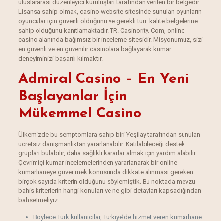
uluslararası düzenleyici kuruluşları tarafından verilen bir belgedir.
Lisansa sahip olmak, casino website sitesinde sunulan oyunların
oyuncular için güvenli olduğunu ve gerekli tüm kalite belgelerine
sahip olduğunu kanıtlamaktadır. TR. Casinority. Com, online
casino alanında bağımsız bir inceleme sitesidir. Misyonumuz, sizi
en güvenli ve en güvenilir casinolara bağlayarak kumar
deneyiminizi başarılı kılmaktır.
Admiral Casino – En Yeni
Başlayanlar İçin
Mükemmel Casino
Ülkemizde bu semptomlara sahip biri Yeşilay tarafından sunulan
ücretsiz danışmanlıktan yararlanabilir. Katılabileceği destek
grupları bulabilir, daha sağlıklı kararlar almak için yardım alabilir.
Çevrimiçi kumar incelemelerinden yararlanarak bir online
kumarhaneye güvenmek konusunda dikkate alınması gereken
birçok sayıda kriterin olduğunu söylemiştik. Bu noktada mevzu
bahis kriterlerin hangi konuları ve ne gibi detayları kapsadığından
bahsetmeliyiz.
Böylece Türk kullanıcılar, Türkiye’de hizmet veren kumarhane