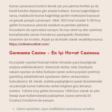
Kumar oynamanızı kontrol etmek için pra yatırma limitleri ya da
kendi kendini dışlama gibi araçlar kullanın. Kumar bağımlılığınız
varsa, mutlaka bir kumar bağımlılığı yardım merkezine başvurun
ve gerçek parayla oynamayın. VBet, 500 Dolar’a kadar %100 hoş
geldin bonusunun yanında sadakat ve yeniden yükleme
bonuslarini da oyunculara sunuyor. Bu top rated oy alan çevrimiçi
kumarhanede zaman formatınızı ayarlayabilir, fikstürlerin
tasarımını da modern, Asyalı ya da klasik olarak seçebiliyorsunuz
https://onlinemostbet.com/
.
Germania Casino – En Iyi Hırvat Casinosu
En popüler oyunları finansal riskler olmadan para karşılığında
analyze edebileceksiniz. Sitemizde slotlar, rulet, blackjack,
nakavt oyunları ve daha fazlasını içeren sobre popüler çevrimiçi
gambling establishment oyunlarının demo versiyonlarını
bulacaksınız. Ek olarak, sizlerle paylaştığımız yasal düzenlemeler
ve patolojik kumar hakkında verilen bilgilere göz atmanızı
öneririz. 1xSlots Hoş geldin Bonusunu 1500 Euro olarak en yeni
hesap açan kullanıcılarıyla paylaşırken, bunun yanında 30
Ücretsiz Döndürme de sunuyor.
Demo sürümleri, oyun özelliklerini tanımanıza ve bahis