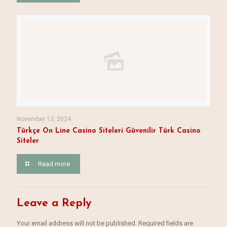
November 13, 2024
Türkçe On Line Casino Siteleri Güvenilir Türk Casino
Siteler
Read more
Leave a Reply
Your email address will not be published.
Required fields are