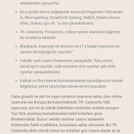
sitelerinden oynuyorlar.
En popüler servis sağlayıcılar arasında Pragmatic Participate
in, Microgaming, SmartSoft Gaming, NetEnt, Belatra Game
titles, StakeLogic vb. ‘yi öne çıkarabilirsiniz.
TR. Casinority. Possuindo, online casino alanında bağımsız
bir inceleme sitesidir.
Blackjack, krupiyeyi oll etmenin ve 21’e kadar saymanın bir
sanata dönüştüğü bir oyundur.”
Üstelik canlı casino heyecanını yaşayabilir, Türk pokeri,
sanal spor oyunlari, rulet empieza slot oyunlari gibi türlü
oyunlar oynayabilirsiniz.
Kaliteli on the internet kumarhanelerde oynadığınızda kişisel
bilgileriniz şirket tarafından tamamen korunacaktır.
Daha güvenli ve sah bir oyun oynatma lisansına sahip olan online
casinolar ise Avrupa’da bulunmaktadır. TR. Casinority Türk
oyuncular için en iyi olarak belirlenen casinoları sizlerle sunuyor.
Top Türk çevrimiçi kumarhaneleri belirli kriterlere göre
filtrelenmelidir. Bunun sebebi internet casino sitelerinin
birbirinden farklı özelliklere, bonuslara sahip olmasıdır. Biz TR.
Casinority ekibi olarak bütün bu kriterleri göz önüne alarak en iyi