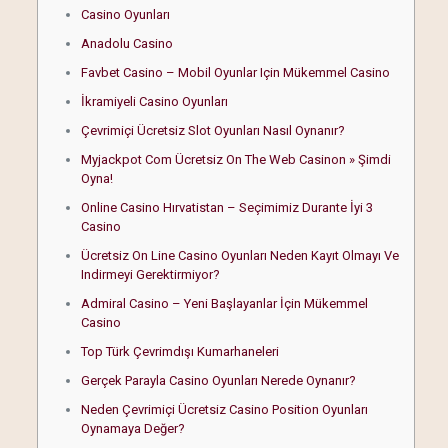
Casino Oyunları
Anadolu Casino
Favbet Casino – Mobil Oyunlar Için Mükemmel Casino
İkramiyeli Casino Oyunları
Çevrimiçi Ücretsiz Slot Oyunları Nasıl Oynanır?
Myjackpot Com Ücretsiz On The Web Casinon » Şimdi
Oyna!
Online Casino Hırvatistan – Seçimimiz Durante İyi 3
Casino
Ücretsiz On Line Casino Oyunları Neden Kayıt Olmayı Ve
Indirmeyi Gerektirmiyor?
Admiral Casino – Yeni Başlayanlar İçin Mükemmel
Casino
Top Türk Çevrimdışı Kumarhaneleri
Gerçek Parayla Casino Oyunları Nerede Oynanır?
Neden Çevrimiçi Ücretsiz Casino Position Oyunları
Oynamaya Değer?