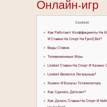
Онлайн-игр
Content
Как Работают Коэффициенты На К
И Ставки На Спорт На Fjeofj Bet?
Виды Ставок
Телевизионные Игры
Linebet Ставки На Спорт И Казино 
Linebet Является Легальным?
Казино И Бонусы Тотализатора
Как Сделать Депозит?
Как Делать Ставки На Спорт И Киб