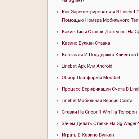
На Gg Bet?
Как Зарегистрироваться В Linebet 
Помощью Номера Мобильного Тел
Какие Типы Ставок Доступны На G
Казино Вулкан Ставка
Контакты И Поддержка Клиентов L
Linebet Apk Или Android
Обзор Платформы Mostbet
Процесс Верификации Счета В Line
Linebet Мобильная Версия Сайта
Ставки На Спорт 1 Win На Телефон
Зачем Делать Ставки На Gg Wager?
Играть В Казино Вулкан