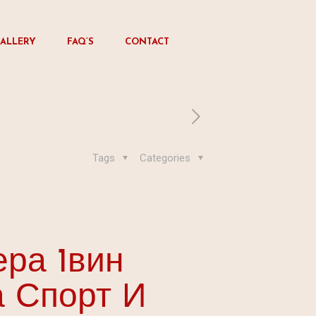
ALLERY
FAQ’S
CONTACT
Tags
Categories
ра 1вин
 Спорт И