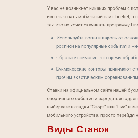
У вас не возникнет никаких проблем с ис
использовать мобильный сайт Linebet, а
тех, кто не хочет скачивать программу Lin
Используйте логин и пароль от основ
росписи на популярные события и мн
Обратите внимание, что время обраб
Букмекерские конторы принимают став
прочим экзотическим соревнованиям
Ставки на официальном сайте нашей букм
спортивного события и зарядиться адрена
выбираете вкладки “Спорт” или “Live” и 
мобильного устройства, просто перейдя н
Виды Ставок