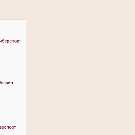
иберспорт
Онлайн
ерспорт