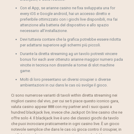
Con el App, se arianne casino ne fixa sviluppata una for
every iOS e Google android, hai un accesso diretto e
preferibile ottimizzato con i giochi live disponibili, ma fai
attenzione alla batteria del dispositivo e allo spazio
necessario all’installazione.
Devi tuttavia contare che la grafica potrebbe essere ridotta
per adattarsi superiore agli schermi più piccoli.
Durante la diretta streaming ag un tavolo potresti vincere
bonus for each aver ottenuto arianne maggior numero pada
vincite in tecnica non dissimile ai tornei di slot machine
game.
Molti di loro presentano un diversi croupier o diverse
ambientazioni in cui dans le cas où svolge il gioco.
Ci sono numerose varianti di tavoli within diretta streaming nei
migliori casino dal vivo, per cui se ti piace questo iconico gara,
valuta casino appear 888 con my partner and i suoi quasi a
hundred blackjack live, invece che Jackpot On line casino che ne
offre solo 4. Il blackjack live è uno dei classici giochi da tavolo
che puoi incrociare praticamente in ogni casino live. È un gioco
notevole semplice che dans le cas où gioca contro il croupier, in