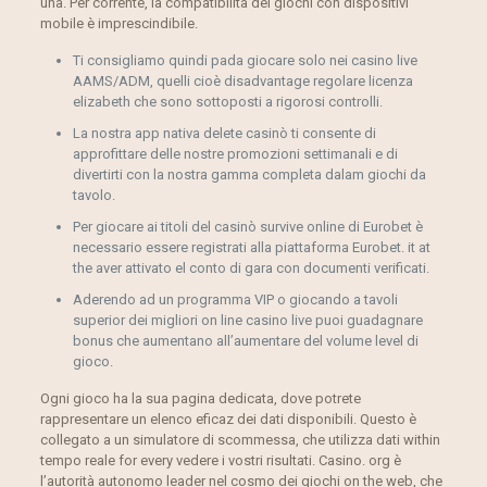
una. Per corrente, la compatibilità dei giochi con dispositivi
mobile è imprescindibile.
Ti consigliamo quindi pada giocare solo nei casino live
AAMS/ADM, quelli cioè disadvantage regolare licenza
elizabeth che sono sottoposti a rigorosi controlli.
La nostra app nativa delete casinò ti consente di
approfittare delle nostre promozioni settimanali e di
divertirti con la nostra gamma completa dalam giochi da
tavolo.
Per giocare ai titoli del casinò survive online di Eurobet è
necessario essere registrati alla piattaforma Eurobet. it at
the aver attivato el conto di gara con documenti verificati.
Aderendo ad un programma VIP o giocando a tavoli
superior dei migliori on line casino live puoi guadagnare
bonus che aumentano all’aumentare del volume level di
gioco.
Ogni gioco ha la sua pagina dedicata, dove potrete
rappresentare un elenco eficaz dei dati disponibili. Questo è
collegato a un simulatore di scommessa, che utilizza dati within
tempo reale for every vedere i vostri risultati. Casino. org è
l’autorità autonomo leader nel cosmo dei giochi on the web, che