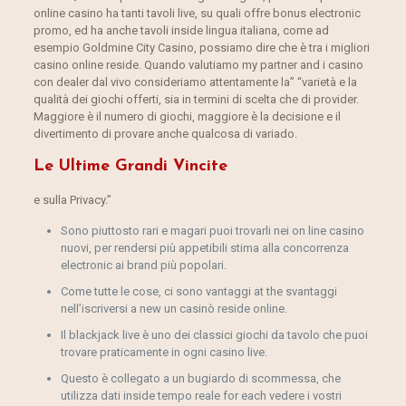
online casino ha tanti tavoli live, su quali offre bonus electronic
promo, ed ha anche tavoli inside lingua italiana, come ad
esempio Goldmine City Casino, possiamo dire che è tra i migliori
casino online reside. Quando valutiamo my partner and i casino
con dealer dal vivo consideriamo attentamente la” “varietà e la
qualità dei giochi offerti, sia in termini di scelta che di provider.
Maggiore è il numero di giochi, maggiore è la decisione e il
divertimento di provare anche qualcosa di variado.
Le Ultime Grandi Vincite
e sulla Privacy.”
Sono piuttosto rari e magari puoi trovarli nei on line casino
nuovi, per rendersi più appetibili stima alla concorrenza
electronic ai brand più popolari.
Come tutte le cose, ci sono vantaggi at the svantaggi
nell’iscriversi a new un casinò reside online.
Il blackjack live è uno dei classici giochi da tavolo che puoi
trovare praticamente in ogni casino live.
Questo è collegato a un bugiardo di scommessa, che
utilizza dati inside tempo reale for each vedere i vostri