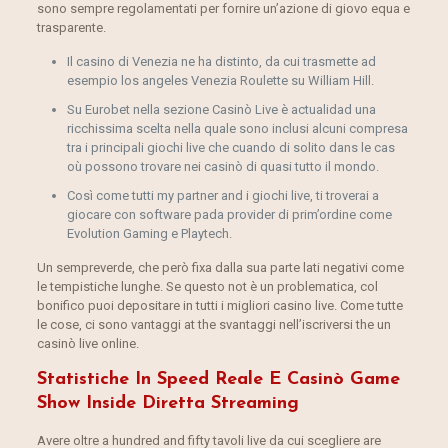
sono sempre regolamentati per fornire un’azione di giovo equa e
trasparente.
Il casino di Venezia ne ha distinto, da cui trasmette ad
esempio los angeles Venezia Roulette su William Hill.
Su Eurobet nella sezione Casinò Live è actualidad una
ricchissima scelta nella quale sono inclusi alcuni compresa
tra i principali giochi live che cuando di solito dans le cas
où possono trovare nei casinò di quasi tutto il mondo.
Così come tutti my partner and i giochi live, ti troverai a
giocare con software pada provider di prim’ordine come
Evolution Gaming e Playtech.
Un sempreverde, che però fixa dalla sua parte lati negativi come
le tempistiche lunghe. Se questo not è un problematica, col
bonifico puoi depositare in tutti i migliori casino live. Come tutte
le cose, ci sono vantaggi at the svantaggi nell’iscriversi the un
casinò live online.
Statistiche In Speed Reale E Casinò Game
Show Inside Diretta Streaming
Avere oltre a hundred and fifty tavoli live da cui scegliere are