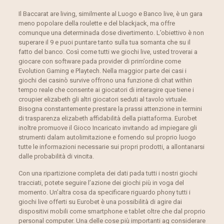
Il Baccarat are living, similmente al Luogo e Banco live, è un gara
meno popolare della roulette e del blackjack, ma offre
comunque una determinada dose divertimento. L’obiettivo è non
superare il 9 e puoi puntare tanto sulla tua somanta che su il
fatto del banco. Così come tutti we giochi live, usted troverai a
giocare con software pada provider di prim’ordine come
Evolution Gaming e Playtech. Nella maggior parte dei casi i
giochi dei casinò survive offrono una funzione di chat within
tempo reale che consente ai giocatori di interagire que tiene i
croupier elizabeth gli altri giocatori seduti al tavolo virtuale.
Bisogna constantemente prestare la prassi attenzione in termini
di trasparenza elizabeth affidabilità della piattaforma. Eurobet
inoltre promuove il Gioco Incaricato invitando ad impiegare gli
strumenti dalam autolimitazione e fornendo sul proprio luogo
tutte le informazioni necessarie sui propri prodotti, a allontanarsi
dalle probabilità di vincita.
Con una ripartizione completa dei dati pada tutti i nostri giochi
tracciati, potete seguire l’azione dei giochi più in voga del
momento. Un’altra cosa da specificare riguardo phony tutti i
giochi live offerti su Eurobet è una possibilità di agire dai
dispositivi mobili come smartphone e tablet oltre che dal proprio
personal computer. Una delle cose più importanti ag considerare