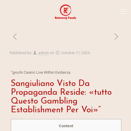
Published by
admin
on
October 11, 2024
“giochi Casinò Live Within Evidenza
Sangiuliano Visto Da
Propaganda Reside: «tutto
Questo Gambling
Establishment Per Voi»”
Content