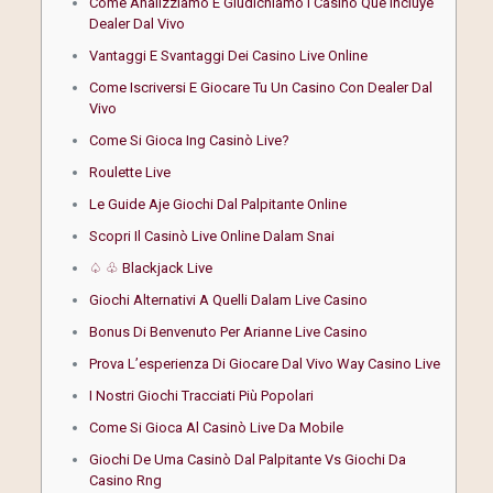
Come Analizziamo E Giudichiamo I Casino Que Incluye
Dealer Dal Vivo
Vantaggi E Svantaggi Dei Casino Live Online
Come Iscriversi E Giocare Tu Un Casino Con Dealer Dal
Vivo
Come Si Gioca Ing Casinò Live?
Roulette Live
Le Guide Aje Giochi Dal Palpitante Online
Scopri Il Casinò Live Online Dalam Snai
♤ ♧ Blackjack Live
Giochi Alternativi A Quelli Dalam Live Casino
Bonus Di Benvenuto Per Arianne Live Casino
Prova L’esperienza Di Giocare Dal Vivo Way Casino Live
I Nostri Giochi Tracciati Più Popolari
Come Si Gioca Al Casinò Live Da Mobile
Giochi De Uma Casinò Dal Palpitante Vs Giochi Da
Casino Rng