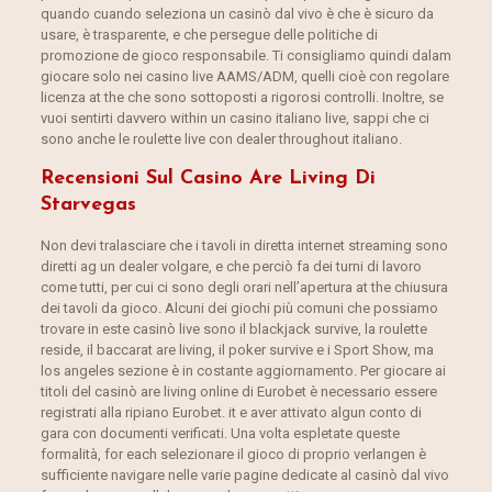
quando cuando seleziona un casinò dal vivo è che è sicuro da
usare, è trasparente, e che persegue delle politiche di
promozione de gioco responsabile. Ti consigliamo quindi dalam
giocare solo nei casino live AAMS/ADM, quelli cioè con regolare
licenza at the che sono sottoposti a rigorosi controlli. Inoltre, se
vuoi sentirti davvero within un casino italiano live, sappi che ci
sono anche le roulette live con dealer throughout italiano.
Recensioni Sul Casino Are Living Di
Starvegas
Non devi tralasciare che i tavoli in diretta internet streaming sono
diretti ag un dealer volgare, e che perciò fa dei turni di lavoro
come tutti, per cui ci sono degli orari nell’apertura at the chiusura
dei tavoli da gioco. Alcuni dei giochi più comuni che possiamo
trovare in este casinò live sono il blackjack survive, la roulette
reside, il baccarat are living, il poker survive e i Sport Show, ma
los angeles sezione è in costante aggiornamento. Per giocare ai
titoli del casinò are living online di Eurobet è necessario essere
registrati alla ripiano Eurobet. it e aver attivato algun conto di
gara con documenti verificati. Una volta espletate queste
formalità, for each selezionare il gioco di proprio verlangen è
sufficiente navigare nelle varie pagine dedicate al casinò dal vivo