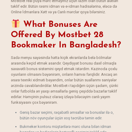
Mostbet real puya mərc etməyiniz üçün lazım olan bütün alətləri
təklif edir. Bütün rəsmi idman və e-idman hadisələrinə, eləcə də
Online İdmanlara Xətt və ya Canlı mərclər qoya bilərsiniz.
What Bonuses Are
Offered By Mostbet 28
Bookmaker In Bangladesh?
Sadə menyu sayəsində hətta kiçik ekranlarda belə bölmələr
arasında keçid etmək asandır. Qeydiyyat bonusu daxil olmaqla
səxavətli bonus sistemini qeyd etmək istərdim. Kazinoda çoxlu
oyunların olmasını bəyənirəm, onların hamısı fərqlidir. Ancaq ən
əsası texniki xidməti bəyəndim, onlar bütün suallarımı saniyələr
ərzində cavablandırdılar. Mostbet-i tapdığım üçün şadam, çünki
onlar futbolda ən yaxşı əmsallarla geniş çeşiddə bazarlar təklif
edirlər. Həmçinin pulsuz olaraq izləyə biləcəyim canlı yayım
funksiyasını çox bəyənirəm.
Geniş bazar seçimi, rəqabətli əmsallar və bonuslar ilə o,
bütün növ oyunçular üçün xoş təcrübə təmin edir.
Bukmeker kontoru müştərilərə mərc oluna bilən idman