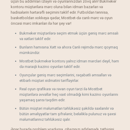
üçün bu addımları izləyin və oyunlarınızdan zövq alın! Bukmeker
kontoru müştərilərə mərc oluna bilən idman bazarları və
hadisələrin hərtərəfli seçimini təklif edir. Futboldan tennisə,
basketboldan xokkeyə qədər, Mostbet-də canlı mərc və oyun
öncəsi mərc imkanları ilə hər şey var!
Bukmeker müştərilərə seçim etmək üçün geniş mərc əmsalı
və xətləri təklif edir.
Bunların hamısına Xətt və ahora Canlı rejimdə mərc qoymaq
mümkündür.
Mostbet bukmeker kontoru yalnız idman mərcləri deyil, həm
də maraqlı kazino oyunları təklif edir.
Oyunçular geniş mərc seçimlərini, rəqabətli əmsalları və
etibarlı müştəri xidmətini tərifləyirlər.
Real oyun qrafikası və rəvan oyun tərzi ilə Mostbet
müştərilərə əvvəllər heç vaxt olmadığı kimi kazino oyunlarını
yaşamaq şansı təqdim edir.
Bütün müştəri məlumatları təhlükəsiz şəkildə saxlanılır və
bütün əməliyyatlar tam şifrələnir, beləliklə pulunuz və şəxsi
məlumatlarınız təhlükəsiz qalır.
Əgər burada problem yoxdursa, cihazınızı sıfırlamağı, tətbiqini