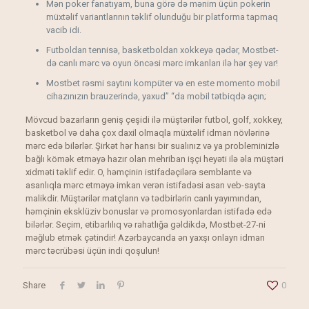
Mən poker fanatıyam, buna görə də mənim üçün pokerin
müxtəlif variantlarının təklif olunduğu bir platforma tapmaq
vacib idi.
Futboldan tennisə, basketboldan xokkeyə qədər, Mostbet-
də canlı mərc və oyun öncəsi mərc imkanları ilə hər şey var!
Mostbet rəsmi saytını kompüter və en este momento mobil
cihazınızın brauzerində, yaxud” “da mobil tətbiqdə açın;
Mövcud bazarların geniş çeşidi ilə müştərilər futbol, golf, xokkey,
basketbol və daha çox daxil olmaqla müxtəlif idman növlərinə
mərc edə bilərlər. Şirkət hər hansı bir sualınız və ya probleminizlə
bağlı kömək etməyə hazır olan mehriban işçi heyəti ilə əla müştəri
xidməti təklif edir. O, həmçinin istifadəçilərə semblante və
asanlıqla mərc etməyə imkan verən istifadəsi asan veb-sayta
malikdir. Müştərilər matçların və tədbirlərin canlı yayımından,
həmçinin eksklüziv bonuslar və promosyonlardan istifadə edə
bilərlər. Seçim, etibarlılıq və rahatlığa gəldikdə, Mostbet-27-ni
məğlub etmək çətindir! Azərbaycanda ən yaxşı onlayn idman
mərc təcrübəsi üçün indi qoşulun!
Share
0