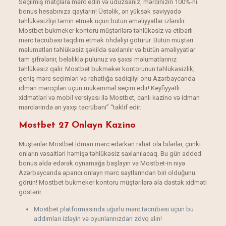
Seçilmiş matçlara mərc edin və uduzsanız, mərcinizin 100%-ni
bonus hesabınıza qaytarın! Üstəlik, ən yüksək səviyyədə
təhlükəsizliyi təmin etmək üçün bütün əməliyyatlar izlənilir.
Mostbet bukmeker kontoru müştərilərə təhlükəsiz və etibarlı
mərc təcrübəsi təqdim etmək öhdəliyi götürür. Bütün müştəri
məlumatları təhlükəsiz şəkildə saxlanılır və bütün əməliyyatlar
tam şifrələnir, beləliklə pulunuz və şəxsi məlumatlarınız
təhlükəsiz qalır. Mostbet bukmeker kontorunun təhlükəsizlik,
geniş mərc seçimləri və rahatlığa sadiqliyi onu Azərbaycanda
idman mərcçiləri üçün mükəmməl seçim edir! Keyfiyyətli
xidmətləri və mobil versiyası ilə Mostbet, canlı kazino və idman
mərclərində ən yaxşı təcrübəni” “təklif edir.
Mostbet 27 Onlayn Kazino
Müştərilər Mostbet i̇dman mərc edərkən rahat ola bilərlər, çünki
onların vəsaitləri həmişə təhlükəsiz saxlanılacaq. Bu gün added
bonus əldə edərək oynamağa başlayın və Mostbet-in niyə
Azərbaycanda aparıcı onlayn mərc saytlarından biri olduğunu
görün! Mostbet bukmeker kontoru müştərilərə əla dəstək xidməti
göstərir.
Mostbet platformasında uğurlu mərc təcrübəsi üçün bu
addımları izləyin və oyunlarınızdan zövq alın!