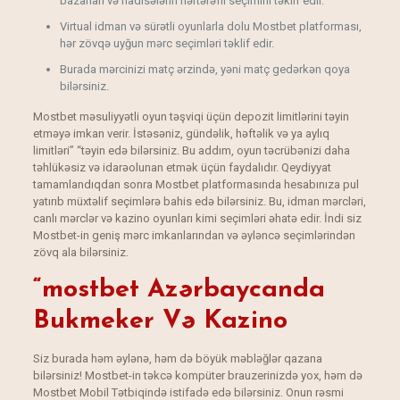
bazarları və hadisələrin hərtərəfli seçimini təklif edir.
Virtual idman və sürətli oyunlarla dolu Mostbet platforması,
hər zövqə uyğun mərc seçimləri təklif edir.
Burada mərcinizi matç ərzində, yəni matç gedərkən qoya
bilərsiniz.
Mostbet məsuliyyətli oyun təşviqi üçün depozit limitlərini təyin
etməyə imkan verir. İstəsəniz, gündəlik, həftəlik və ya aylıq
limitləri” “təyin edə bilərsiniz. Bu addım, oyun təcrübənizi daha
təhlükəsiz və idarəolunan etmək üçün faydalıdır. Qeydiyyat
tamamlandıqdan sonra Mostbet platformasında hesabınıza pul
yatırıb müxtəlif seçimlərə bahis edə bilərsiniz. Bu, idman mərcləri,
canlı mərclər və kazino oyunları kimi seçimləri əhatə edir. İndi siz
Mostbet-in geniş mərc imkanlarından və əyləncə seçimlərindən
zövq ala bilərsiniz.
“mostbet Azərbaycanda
Bukmeker Və Kazino
Siz burada həm əylənə, həm də böyük məbləğlər qazana
bilərsiniz! Mostbet-in təkcə kompüter brauzerinizdə yox, həm də
Mostbet Mobil Tətbiqində istifadə edə bilərsiniz. Onun rəsmi