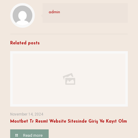
admin
Related posts
November 14, 2024
Mostbet Tr Resmî Website Sitesinde Giriş Ve Kayıt Olm
Read more