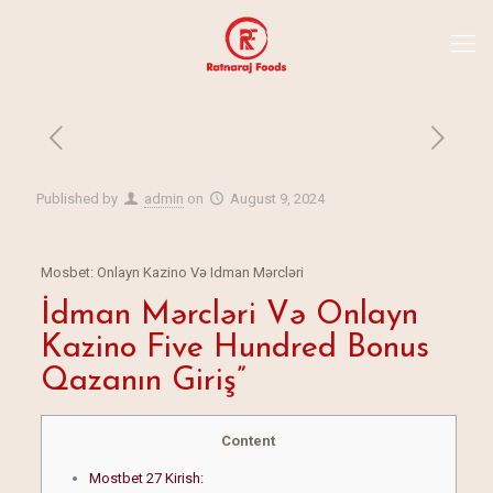
Published by
admin
on
August 9, 2024
Mosbet: Onlayn Kazino Və Idman Mərcləri
İdman Mərcləri Və Onlayn
Kazino Five Hundred Bonus
Qazanın Giriş”
Content
Mostbet 27 Kirish: