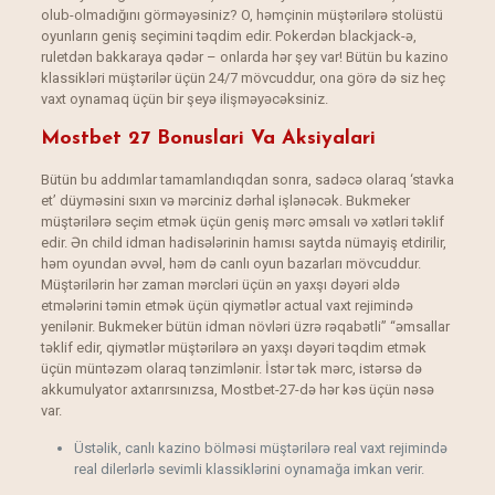
olub-olmadığını görməyəsiniz? O, həmçinin müştərilərə stolüstü
oyunların geniş seçimini təqdim edir. Pokerdən blackjack-ə,
ruletdən bakkaraya qədər – onlarda hər şey var! Bütün bu kazino
klassikləri müştərilər üçün 24/7 mövcuddur, ona görə də siz heç
vaxt oynamaq üçün bir şeyə ilişməyəcəksiniz.
Mostbet 27 Bonuslari Va Aksiyalari
Bütün bu addımlar tamamlandıqdan sonra, sadəcə olaraq ‘stavka
et’ düyməsini sıxın və mərciniz dərhal işlənəcək. Bukmeker
müştərilərə seçim etmək üçün geniş mərc əmsalı və xətləri təklif
edir. Ən child idman hadisələrinin hamısı saytda nümayiş etdirilir,
həm oyundan əvvəl, həm də canlı oyun bazarları mövcuddur.
Müştərilərin hər zaman mərcləri üçün ən yaxşı dəyəri əldə
etmələrini təmin etmək üçün qiymətlər actual vaxt rejimində
yenilənir. Bukmeker bütün idman növləri üzrə rəqabətli” “əmsallar
təklif edir, qiymətlər müştərilərə ən yaxşı dəyəri təqdim etmək
üçün müntəzəm olaraq tənzimlənir. İstər tək mərc, istərsə də
akkumulyator axtarırsınızsa, Mostbet-27-də hər kəs üçün nəsə
var.
Üstəlik, canlı kazino bölməsi müştərilərə real vaxt rejimində
real dilerlərlə sevimli klassiklərini oynamağa imkan verir.