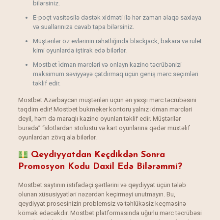
bilərsiniz.
E-poçt vasitəsilə dəstək xidməti ilə hər zaman əlaqə saxlaya
və suallarınıza cavab tapa bilərsiniz.
Müştərilər öz evlərinin rahatlığında blackjack, bakara və rulet
kimi oyunlarda iştirak edə bilərlər.
Mostbet i̇dman mərcləri və onlayn kazino təcrübənizi
maksimum səviyyəyə çatdırmaq üçün geniş mərc seçimləri
təklif edir.
Mostbet Azərbaycan müştəriləri üçün ən yaxşı mərc təcrübəsini
təqdim edir! Mostbet bukmeker kontoru yalnız idman mərcləri
deyil, həm də maraqlı kazino oyunları təklif edir. Müştərilər
burada” “slotlardan stolüstü və kart oyunlarına qədər müxtəlif
oyunlardan zövq ala bilərlər.
Qeydiyyatdan Keçdikdən Sonra
Promosyon Kodu Daxil Edə Bilərəmmi?
Mostbet saytının istifadəçi şərtlərini və qeydiyyat üçün tələb
olunan xüsusiyyətləri nəzərdən keçirməyi unutmayın. Bu,
qeydiyyat prosesinizin problemsiz və təhlükəsiz keçməsinə
kömək edəcəkdir. Mostbet platformasında uğurlu mərc təcrübəsi