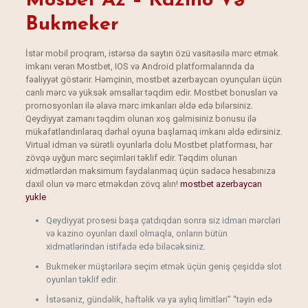
Mosbet Az – Kazino Və
Bukmeker
İstər mobil proqram, istərsə də saytın özü vasitəsilə mərc etmək
imkanı verən Mostbet, IOS və Android platformalarında da
fəaliyyət göstərir. Həmçinin, mostbet azerbaycan oyunçuları üçün
canlı mərc və yüksək əmsallar təqdim edir. Mostbet bonusları və
promosyonları ilə əlavə mərc imkanları əldə edə bilərsiniz.
Qeydiyyat zamanı təqdim olunan xoş gəlmisiniz bonusu ilə
mükafatlandırılaraq dərhal oyuna başlamaq imkanı əldə edirsiniz.
Virtual idman və sürətli oyunlarla dolu Mostbet platforması, hər
zövqə uyğun mərc seçimləri təklif edir. Təqdim olunan
xidmətlərdən maksimum faydalanmaq üçün sadəcə hesabınıza
daxil olun və mərc etməkdən zövq alın!
mostbet azerbaycan
yukle
Qeydiyyat prosesi başa çatdıqdan sonra siz idman mərcləri
və kazino oyunları daxil olmaqla, onların bütün
xidmətlərindən istifadə edə biləcəksiniz.
Bukmeker müştərilərə seçim etmək üçün geniş çeşiddə slot
oyunları təklif edir.
İstəsəniz, gündəlik, həftəlik və ya aylıq limitləri” “təyin edə