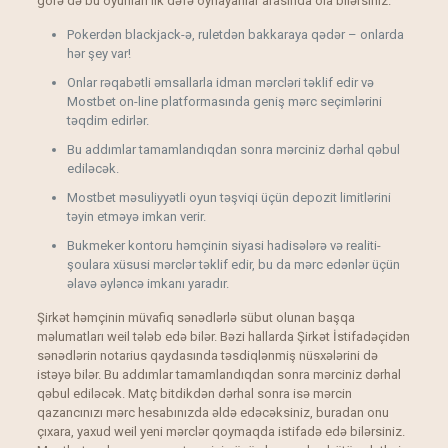
görə də bu oyunları ilk dəfə oynayanlar arasında ola bilərsiniz.
Pokerdən blackjack-ə, ruletdən bakkaraya qədər – onlarda
hər şey var!
Onlar rəqabətli əmsallarla idman mərcləri təklif edir və
Mostbet on-line platformasında geniş mərc seçimlərini
təqdim edirlər.
Bu addımlar tamamlandıqdan sonra mərciniz dərhal qəbul
ediləcək.
Mostbet məsuliyyətli oyun təşviqi üçün depozit limitlərini
təyin etməyə imkan verir.
Bukmeker kontoru həmçinin siyasi hadisələrə və realiti-
şoulara xüsusi mərclər təklif edir, bu da mərc edənlər üçün
əlavə əyləncə imkanı yaradır.
Şirkət həmçinin müvafiq sənədlərlə sübut olunan başqa
məlumatları weil tələb edə bilər. Bəzi hallarda Şirkət İstifadəçidən
sənədlərin notarius qaydasında təsdiqlənmiş nüsxələrini də
istəyə bilər. Bu addımlar tamamlandıqdan sonra mərciniz dərhal
qəbul ediləcək. Matç bitdikdən dərhal sonra isə mərcin
qazancınızı mərc hesabınızda əldə edəcəksiniz, buradan onu
çıxara, yaxud weil yeni mərclər qoymaqda istifadə edə bilərsiniz.