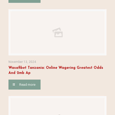
November 13, 2024
Wasafibet Tanzania: Online Wagering Greatest Odds
And 2mb Ap
Read more