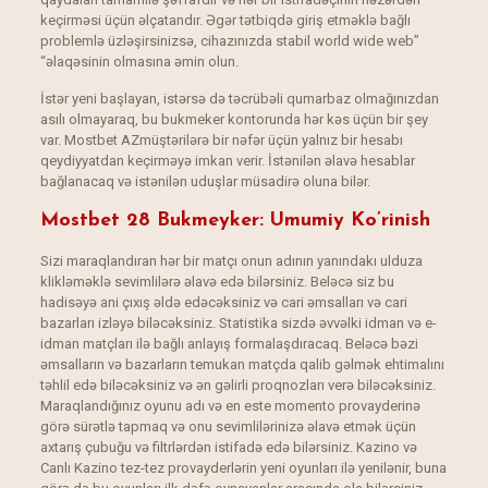
keçirməsi üçün əlçatandır. Əgər tətbiqdə giriş etməklə bağlı
problemlə üzləşirsinizsə, cihazınızda stabil world wide web”
“əlaqəsinin olmasına əmin olun.
İstər yeni başlayan, istərsə də təcrübəli qumarbaz olmağınızdan
asılı olmayaraq, bu bukmeker kontorunda hər kəs üçün bir şey
var. Mostbet AZmüştərilərə bir nəfər üçün yalnız bir hesabı
qeydiyyatdan keçirməyə imkan verir. İstənilən əlavə hesablar
bağlanacaq və istənilən uduşlar müsadirə oluna bilər.
Mostbet 28 Bukmeyker: Umumiy Ko’rinish
Sizi maraqlandıran hər bir matçı onun adının yanındakı ulduza
klikləməklə sevimlilərə əlavə edə bilərsiniz. Beləcə siz bu
hadisəyə ani çıxış əldə edəcəksiniz və cari əmsalları və cari
bazarları izləyə biləcəksiniz. Statistika sizdə əvvəlki idman və e-
idman matçları ilə bağlı anlayış formalaşdıracaq. Beləcə bəzi
əmsalların və bazarların temukan matçda qalib gəlmək ehtimalını
təhlil edə biləcəksiniz və ən gəlirli proqnozları verə biləcəksiniz.
Maraqlandığınız oyunu adı və en este momento provayderinə
görə sürətlə tapmaq və onu sevimlilərinizə əlavə etmək üçün
axtarış çubuğu və filtrlərdən istifadə edə bilərsiniz. Kazino və
Canlı Kazino tez-tez provayderlərin yeni oyunları ilə yenilənir, buna