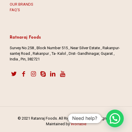
OUR BRANDS
FAQ'S
Ratnaraj Foods
Survey No.258 , Block Number 515 , Near Silver Estate , Rakanpur-
santej Road , Rakanpur , Ta- Kalol , Dist- Gandhinagar, Gujarat ,
India , Pin, 382721
Need help?
© 2021 Ratanraj Foods. All Rights Reserved | Designed &
Maintained by
Wolfable