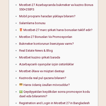
Mostbet-27 Azərbaycanda bukmeker və kazino Bonus
550+250FS
Mobil proqramı haradan yükləyə bilərəm?
Salamlama bonusu
Mostbet-27 mərc şirkəti hansı bonusları təklif edir?
Mostbe-27 Bonusları Və Promosyonları
Bukmeker kontorunun lisenziyası varmı?
Real Estate News & Blog
Mostbet kazino şirkəti barədə
Azərbaycanlı oyunçular üçün üstünlüklər
Mostbet Əlavə və müştəri dəstəyi
Kazinoda real pul qazana bilərəm?
Hansı ödəniş üsulları mövcuddur?
Qeydiyyatdan keçdikdən sonra promosyon kodu
daxil edə bilərəmmi?
Registration and Login in Mostbet 27 in Bangladesh