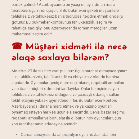
etmək çətindir! Azərbaycanda ən yaxşı onlayn idman mərc
təcrübəsi üçün indi qoşulun! Bu bukmeker şirkəti müştərilərə
təhlükəsiz və təhlükəsiz bahis təcrübəsi təqdim etmək öhdəliyi
götürür. Bu bukmeker kontorunun təhlükəsizlik, seçim və
rahatlığa sadiqliyi onu Azərbaycanda idman mərcçiləri üçün
mükəmməl seçim edir!
☎ Müştəri xidməti ilə necə
əlaqə saxlaya bilərəm?
Mostbet-27 ilə siz heç vaxt pulunuz üçün narahat olmayacaqsınız
– o, təhlükəsizdir, təhlükəsizdir və ehtiyacınız olanda həmişə
əlçatandır. Oyunçular geniş mərc seçimlərini, rəqabətli əmsalları
və etibarlı müştəri xidmətini tərifləyirlər. Onlar həmçinin saytın
təhlükəsiz və təhlükəsiz olduğunu və çoxsaylı ödəniş üsulları
təklif etdiyini yüksək qiymətləndirirlər. Bu bukmeker kontoru
Azərbaycanda idmana mərc etmək və ya kazino oyunları
oynamaq istəyən hər kəs üçün əla seçimdir. Geniş bazar seçimi,
rəqabətli əmsallar və bonuslar ilə o, bütün növ oyunçular üçün
xoş təcrübə təmin edəcəyinə əmindir.
Qumar sənayesində ən populyar oyun növlərindən biri