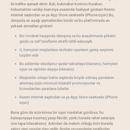
ilə trafikə qənaət etmir. Bəli, bukmeker kontoru Kurakao
hökumətinin verdiyi lisenziya əsasında fəaliyyət göstərir Rəsmi
internet saytından və ya App Store vasitəsilə (iPhone üçün) Bu,
dünyada ən aşağı qiymətlərdən biridir və bu platformada ən
yüksək əmsalları göstərir
Biz mosbet haqqında danışırıq və bu araşdırmada şirkətin
güclü və zəif tərəflərini ətraflı təhlil edəcəyik.
O, həmçinin müştərilərə stolüstü oyunların geniş seçimini
təqdim edir.
Bu addımlar istədiyiniz qədər təkrarlaya bilərsiniz, həmçinin
oyun və rejimləri dəyişə bilərsiniz.
Müştərilər onlayn bahis saytında böyük udmaq şanslarını
artırmaq üçün mövcud müxtəlif promosyonlar və
bonuslardan yararlana bilərlər.
Rəsmi internet saytından və ya App Store vasitəsilə (iPhone
üçün)
Buna görə də sizə kimsə bir oyun məsləhət görübsə, bu
kateqoriyaya baxmaq yaxşı fikirdir, çünki burada rahat axtarışla
onu tapa biləcəksiniz. Adından da məlum olduğu kimi burada
yalnız yeni oyunlar dərc edilir. Bunlar provayderlər tərəfindən