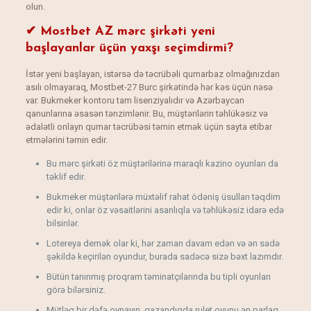
olun.
✔ Mostbet AZ mərc şirkəti yeni
başlayanlar üçün yaxşı seçimdirmi?
İstər yeni başlayan, istərsə də təcrübəli qumarbaz olmağınızdan
asılı olmayaraq, Mostbet-27 Burc şirkətində hər kəs üçün nəsə
var. Bukmeker kontoru tam lisenziyalıdır və Azərbaycan
qanunlarına əsasən tənzimlənir. Bu, müştərilərin təhlükəsiz və
ədalətli onlayn qumar təcrübəsi təmin etmək üçün sayta etibar
etmələrini təmin edir.
Bu mərc şirkəti öz müştərilərinə maraqlı kazino oyunları da
təklif edir.
Bukmeker müştərilərə müxtəlif rahat ödəniş üsulları təqdim
edir ki, onlar öz vəsaitlərini asanlıqla və təhlükəsiz idarə edə
bilsinlər.
Lotereya demək olar ki, hər zaman davam edən və ən sadə
şəkildə keçirilən oyundur, burada sadəcə sizə bəxt lazımdır.
Bütün tanınmış proqram təminatçılarında bu tipli oyunları
görə bilərsiniz.
Mütləq bir dəfə oynayın, qazandıqda rulet oyunu ən parlaq