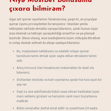
Niyə Mostbet bonusumu
çıxara bilmirəm?
Əgər arıt qumar oyunlarının fanatısınızsa, yəqin ki, ən populyar
qumar oyunu provayderləri ilə tanışsınız. İstənilən yerdə
tətbiqdən istifadə etməklə oynaya bilərsiniz, çünki bunun üçün
sizə internet və tətbiqin quraşdırıldığı smartfon və ya planşet
lazımdır. Əlavə olaraq, sizə təsdiqlənmə lazım olduqda Mostbet-
in onlay dəstək xidməti ilə əlaqə saxlaya bilərsiniz.
Bu, müştərilərin təhlükəsiz və ədalətli onlayn qumar
təcrübəsi təmin etmək üçün sayta etibar etmələrini təmin
edir.
Artıq mövcud olan hesabınızın məlumatları ilə daxil ola
bilərsiniz.
Slotlardan stolüstü və kart oyunlarına qədər hər kəs üçün bir
şey var.
Sayt öz ana səhifəsində bütün əsas idman hadisələri üçün
mərc xətlərini göstərir və həmçinin canlı mərc bazarlarına
malikdir.
Bütün əmanətlər dərhal emal edilir və çıxarılması 24 saata