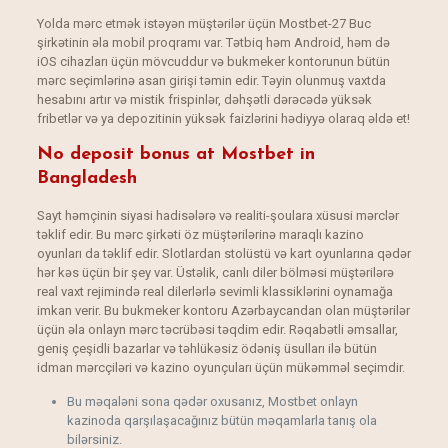
Yolda mərc etmək istəyən müştərilər üçün Mostbet-27 Buc
şirkətinin əla mobil proqramı var. Tətbiq həm Android, həm də
iOS cihazları üçün mövcuddur və bukmeker kontorunun bütün
mərc seçimlərinə asan girişi təmin edir. Təyin olunmuş vaxtda
hesabını artır və mistik frispinlər, dəhşətli dərəcədə yüksək
fribetlər və ya depozitinin yüksək faizlərini hədiyyə olaraq əldə et!
No deposit bonus at Mostbet in
Bangladesh
Sayt həmçinin siyasi hadisələrə və realiti-şoulara xüsusi mərclər
təklif edir. Bu mərc şirkəti öz müştərilərinə maraqlı kazino
oyunları da təklif edir. Slotlardan stolüstü və kart oyunlarına qədər
hər kəs üçün bir şey var. Üstəlik, canlı diler bölməsi müştərilərə
real vaxt rejimində real dilerlərlə sevimli klassiklərini oynamağa
imkan verir. Bu bukmeker kontoru Azərbaycandan olan müştərilər
üçün əla onlayn mərc təcrübəsi təqdim edir. Rəqabətli əmsallar,
geniş çeşidli bazarlar və təhlükəsiz ödəniş üsulları ilə bütün
idman mərcçiləri və kazino oyunçuları üçün mükəmməl seçimdir.
Bu məqaləni sona qədər oxusanız, Mostbet onlayn
kazinoda qarşılaşacağınız bütün məqamlarla tanış ola
bilərsiniz.