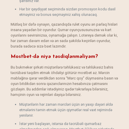
şansınız var.
Hər bir qeydiyyat seçimində sizdən promosyon kodu daxil
etməyiniz və bonus seçməyiniz xahiş olunacaq.
Mütləq bir dəfə oynayın, qazandıqda rulet oyunu ən parlaq hisləri
insana yaşadan bir oyundur. Qumar oyunçususunuzsa və kart
oyunlarını sevirsinizsə, oynamağa çalışın. Lotereya demək olar ki,
hər zaman davam edən və ən sadə şəkildə keçirilən oyundur,
burada sadəcə sizə bəxt lazımdır.
Mostbet-də niyə təsdiqlənməliyəm?
Bu bukmeker şirkəti müştərilərə təhlükəsiz və təhlükəsiz bahis
təcrübəsi təqdim etmək öhdəliyi götürür mostbet az. Mərcin
məbləğinə qərar verdikdən sonra “Mərc qoy” düyməsinə basın və
oyun bitdikdən sonra qazanclarınızın hesabınıza çatmasını
gözləyin. Bu addımlar istədiyiniz qədər təkrarlaya bilərsiniz,
həmçinin oyun və rejimləri dəyişə bilərsiniz.
Müştərilərin hər zaman mərcləri üçün ən yaxşı dəyəri əldə
etmələrini təmin etmək üçün qiymətlər real vaxt rejimində
yenilənir.
İstər yeni başlayan, istərsə də təcrübəli qumarbaz