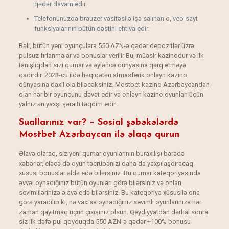
qədər davam edir.
Telefonunuzda brauzer vasitəsilə işə salınan o, veb-sayt
funksiyalarının bütün dəstini ehtiva edir.
Bəli, bütün yeni oyunçulara 550 AZN-ə qədər depozitlər üzrə
pulsuz fırlanmalar və bonuslar verilir Bu, müasir kazinodur və ilk
tanışlıqdan sizi qumar və əyləncə dünyasına qərq etməyə
qadirdir. 2023-cü ildə həqiqətən atmasferik onlayn kazino
dünyasına daxil ola biləcəksiniz. Mostbet kazino Azərbaycandan
olan hər bir oyunçunu dəvət edir və onlayn kazino oyunları üçün
yalnız ən yaxşı şəraiti təqdim edir.
Suallarınız var? – Sosial şəbəkələrdə
Mostbet Azərbaycan ilə əlaqə qurun
Əlavə olaraq, siz yeni qumar oyunlarının buraxılışı barədə
xəbərlər, eləcə də oyun təcrübənizi daha da yaxşılaşdıracaq
xüsusi bonuslar əldə edə bilərsiniz. Bu qumar kateqoriyasında
əvvəl oynadığınız bütün oyunları görə bilərsiniz və onları
sevimlilərinizə əlavə edə bilərsiniz. Bu kateqoriya xüsusilə ona
görə yaradılıb ki, nə vaxtsa oynadığınız sevimli oyunlarınıza hər
zaman qayıtmaq üçün çıxışınız olsun. Qeydiyyatdan dərhal sonra
siz ilk dəfə pul qoyduqda 550 AZN-ə qədər +100% bonusu