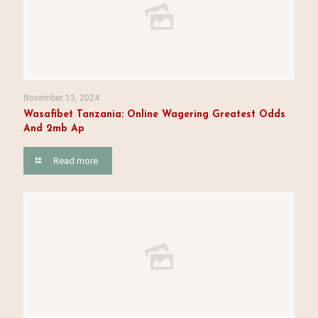
November 13, 2024
Wasafibet Tanzania: Online Wagering Greatest Odds
And 2mb Ap
Read more