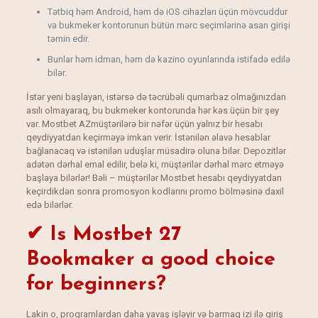
Tətbiq həm Android, həm də iOS cihazları üçün mövcuddur
və bukmeker kontorunun bütün mərc seçimlərinə asan girişi
təmin edir.
Bunlar həm idman, həm də kazino oyunlarında istifadə edilə
bilər.
İstər yeni başlayan, istərsə də təcrübəli qumarbaz olmağınızdan
asılı olmayaraq, bu bukmeker kontorunda hər kəs üçün bir şey
var. Mostbet AZmüştərilərə bir nəfər üçün yalnız bir hesabı
qeydiyyatdan keçirməyə imkan verir. İstənilən əlavə hesablar
bağlanacaq və istənilən uduşlar müsadirə oluna bilər. Depozitlər
adətən dərhal emal edilir, belə ki, müştərilər dərhal mərc etməyə
başlaya bilərlər! Bəli – müştərilər Mostbet hesabı qeydiyyatdan
keçirdikdən sonra promosyon kodlarını promo bölməsinə daxil
edə bilərlər.
✔ Is Mostbet 27
Bookmaker a good choice
for beginners?
Lakin o, proqramlardan daha yavaş işləyir və barmaq izi ilə giriş