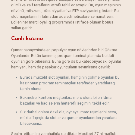
güclü və zəif tərəflərini ətraflı təhlil edəcəyik. Bu, oyun maşınının
növünü, mövzunu, xüsusiyyətləri və RTP səviyyəsini göstərir. Bu,
slot maşınlarını fırlatmadan ədalətli nəticələrə zəmanət verir.
Edilən hər mərc loyallıq proqramında istifadə olunan bonus
xalları gətirir.
Canlı kazino
Qumar sənayesində ən populyar oyun növlərindən biri Çökmə
Oyunlarıdır. Bütün tanınmış proqram təminatçılarında bu tipli
oyunları görə bilərsiniz. Buna görə də bu kateqoriyadakı oyunlar
həm yeni, həm də peşəkar oyunçuların sevimlisinə çevrilib.
Burada müxtəlif slot oyunları, həmçinin çökmə oyunları bu
kazinonun proqram təminatçıları tərəfindən yaradılaraq
təmin olunur.
Bukmeker kontoru müştərilərə mərc oluna bilən idman
bazarları və hadisələrin hərtərəfli seçimini təklif edir.
Siz dərhal onlara daxil ola, oynaya, mərc rejimlərini seçə,
müxtəlif çeşiddə slotlar və qumar oyunlarından yararlana
biləcəksiniz.
Seçim, etibarlılıq və rahatlığa gəldikdə, Mostbet-27-ni məğlub