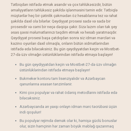
Tətbiqdən istifadə etmək asandır və çox təhlükəsizdir, bütün
əməliyyatların təhlükəsiz şəkildə işlənməsini təmin edir. Tətbiqlə
müştərilər heç bir çətinlik çəkmədən öz hesablarına tez və rahat
şəkildə daxil ola bilərlər. Qeydiyyat prosesi sadə və sadə bir
prosesdir və cəmi bir neçə dəqiqə çəkir. Sizə lazım olan tək şey
əsas şəxsi məlumatlarınızı təqdim etmək və hesab yaratmaqdır.
Qeydiyyat prosesi başa çatdıqdan sonra siz idman mərcləri və
kazino oyunları daxil olmaqla, onların bütün xidmətlərindən
istifadə edə biləcəksiniz. Bu gün qeydiyyatdan keçin və Mostbet-
27-də üzv olmağın üstünlüklərindən istifadə etməyə başlayın!
Bu gün qeydiyyatdan keçin və Mostbet-27-də üzv olmağın
üstünlüklərindən istifadə etməyə başlayın!
Bukmeker kontoru tam lisenziyalıdır və Azərbaycan
qanunlarına əsasən tənzimlənir.
Kimi çox populyar və rahat ödəniş metodlarını istifadə edə
biləcəksiniz.
Azərbaycanda ən yaxşı onlayn idman mərc təcrübəsi üçün
indi qoşulun!
Bu populyar rejimdə demək olar ki, həmişə güclü bonuslar
olur, sizin həmçinin hər zaman böyük məbləğ qazanmaq