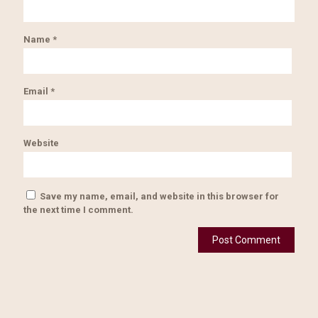
Name
*
Email
*
Website
Save my name, email, and website in this browser for
the next time I comment.