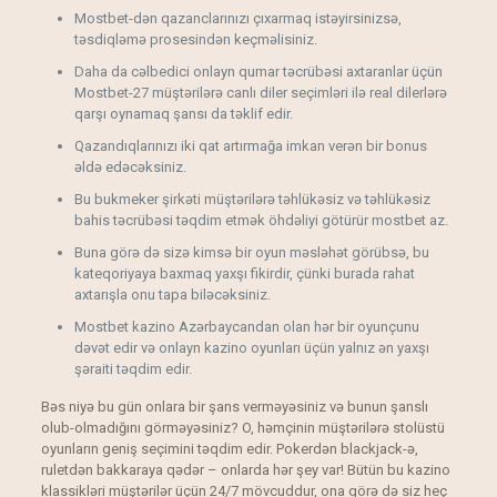
Mostbet-dən qazanclarınızı çıxarmaq istəyirsinizsə,
təsdiqləmə prosesindən keçməlisiniz.
Daha da cəlbedici onlayn qumar təcrübəsi axtaranlar üçün
Mostbet-27 müştərilərə canlı diler seçimləri ilə real dilerlərə
qarşı oynamaq şansı da təklif edir.
Qazandıqlarınızı iki qat artırmağa imkan verən bir bonus
əldə edəcəksiniz.
Bu bukmeker şirkəti müştərilərə təhlükəsiz və təhlükəsiz
bahis təcrübəsi təqdim etmək öhdəliyi götürür mostbet az.
Buna görə də sizə kimsə bir oyun məsləhət görübsə, bu
kateqoriyaya baxmaq yaxşı fikirdir, çünki burada rahat
axtarışla onu tapa biləcəksiniz.
Mostbet kazino Azərbaycandan olan hər bir oyunçunu
dəvət edir və onlayn kazino oyunları üçün yalnız ən yaxşı
şəraiti təqdim edir.
Bəs niyə bu gün onlara bir şans verməyəsiniz və bunun şanslı
olub-olmadığını görməyəsiniz? O, həmçinin müştərilərə stolüstü
oyunların geniş seçimini təqdim edir. Pokerdən blackjack-ə,
ruletdən bakkaraya qədər – onlarda hər şey var! Bütün bu kazino
klassikləri müştərilər üçün 24/7 mövcuddur, ona görə də siz heç