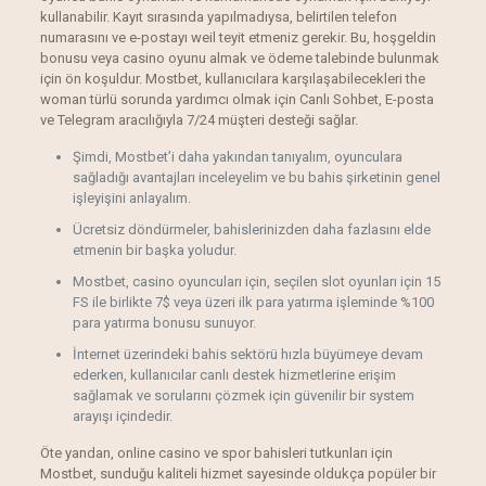
kullanabilir. Kayıt sırasında yapılmadıysa, belirtilen telefon
numarasını ve e-postayı weil teyit etmeniz gerekir. Bu, hoşgeldin
bonusu veya casino oyunu almak ve ödeme talebinde bulunmak
için ön koşuldur. Mostbet, kullanıcılara karşılaşabilecekleri the
woman türlü sorunda yardımcı olmak için Canlı Sohbet, E-posta
ve Telegram aracılığıyla 7/24 müşteri desteği sağlar.
Şimdi, Mostbet’i daha yakından tanıyalım, oyunculara
sağladığı avantajları inceleyelim ve bu bahis şirketinin genel
işleyişini anlayalım.
Ücretsiz döndürmeler, bahislerinizden daha fazlasını elde
etmenin bir başka yoludur.
Mostbet, casino oyuncuları için, seçilen slot oyunları için 15
FS ile birlikte 7$ veya üzeri ilk para yatırma işleminde %100
para yatırma bonusu sunuyor.
İnternet üzerindeki bahis sektörü hızla büyümeye devam
ederken, kullanıcılar canlı destek hizmetlerine erişim
sağlamak ve sorularını çözmek için güvenilir bir system
arayışı içindedir.
Öte yandan, online casino ve spor bahisleri tutkunları için
Mostbet, sunduğu kaliteli hizmet sayesinde oldukça popüler bir