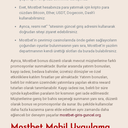
Evet, Mostbet hesabınıza para yatırmak için kripto para
cüzdanı Bitcoin, Ether, USDT, Dogecoin, Dash’i
kullanabilirsiniz.
Ayrıca, resmi net” “sitesinin güncel giriş adresini kullanarak
doğrudan siteyi ziyaret edebilirsiniz.
Mostbet’in çevrimiçi casinolarında önde gelen sağlayıcıların
çoğundan oyunlar bulunmasının yanı sıra, Mostbet’in yazılım
departmanının kendi ürettiği slotları da burada bulabilirsiniz.
Ayrıca, Mostbet bonus düzenli olarak mevcut müşterilerine farklı
promosyonlar sunmaktadır. Bunlar arasında yatırım bonusları,
kayıp iadesi, bedava bahisler, ücretsiz dönüşler ve özel
etkinliklere katılım fırsatları yer almaktadır. Yatırım bonusları,
belirli bir miktarın üzerindeki yatırımlara yapılan ekstra reward
tutarları olarak tanımlanabilir. Kayıp iadesi ise, belirli bir süre
içinde kaybedilen paraların bir kısmının geri iade edilmesidir.
Müşterilerine geniş bir bahis seçeneği sunmanın yanı sıra, düzenli
olarak bonus ve promosyonlar da sunar. Bu şekilde kullanıcılar
daha fazla kazanma şansı elde ederken aynı zamanda daha
eğlenceli bir deneyim yaşarlar
mostbet-giris-guncel.org
.
Mostbet Mobil Uygulama