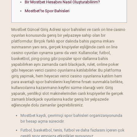
Bir Mostbet Hesabını Nasıl Oluşturabilirim?
Mostbet’te Spor Bahisleri
Mostbet Güncel Giriş Adresi spor bahisleri ve canlı on line casino
oyunları konusunda geniş bir yelpazeye sahip olan bir
platformdur. Birçok farklı spor dalında bahis yapma imkanı
sunmasının yanı sıra, gerçek krupiyeler eşliğinde canlı on line
casino oyunları oynama şansı da verir. Kullanıcılar, futbol,
basketbol, ping-pong gibi popüler spor dallarına bahis
yapabilirken aynı zamanda canlı blackjack, rulet, online poker
gibi heyecan verici casino oyunlarına katılabilirler. Bu platforma
giriş yapmak, hem heyecan verici casino oyunlarına katılım hem
para avantajlı spor bahislerini keşfetme fırsatı sunmakla birlikte,
kullanıcılarına kazanmanın keyfini sürme olanağı verir. Giriş
yaparak, yenilikçi slot makinelerinden canlı krupiyerler ile gerçek
zamanlı blackjack oyunlarına kadar geniş bir yelpazede
eğlenceyle dolu zamanlar geçirebilirsiniz.
Mostbet kaydı, çevrimiçi spor bahisleri organizasyonunda
bir hesap açma sürecidir.
Futbol, basketbol, tenis, futbol ve daha fazlasını içeren çok
çeşitli spor empieza etkinlikler sunuyoruz.