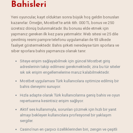
Bahisleri
Yeni oyuncular, kayıt olduktan sonra büyük hoş geldin bonusları
kazanırlar. Örneğin, Mostbet’te artık 6th. 000 TL bonus ve 250
ücretsiz dönüş bulunmaktadır. Bu bonusu elde etmek için
yapmanız gereken ilk kez para yatırmaktır. Web sitesi ve 25 dile
çevrilmiş resmi pampre telefonu uygulamaları ile 93 ülkede
faaliyet göstermektedir. Bahis şirketi neredeyse tüm sporlara ve
siber sporlara bahis yapmanıza olanak tanır.
Siteye erişim sağlayabilmek için güncel Mostbet giriş
adreslerinin takip edilmesi gerekmektedir, zira bu tür siteler
sık sık erişim engellemelerine maruz kalabilmektedir.
Mostbet uygulaması Türk kullanıcılara optimize edilmiş bir
bahis deneyimi sunuyor.
Hızla adapte olarak Türk kullanıcılarına geniş bahis ve oyun
repertuarına kesintisiz erişim sağlıyor.
Aktif ses kullanımıyla, sorunları çözmek için hızlı bir yanıt
almayı bekleyen kullanıcılara profesyonel bir yaklaşım
sergiler.
Casino’nun en çarpıcı özelliklerinden biri, zengin ve çeşitli