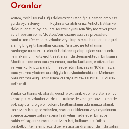
Oranlar
Ayrıca, mobil uyumluluğu dolay?s?yla istediğiniz zaman empieza
yerde oyun deneyiminin keyfini çıkarabilirsiniz. Ankete katılan ve
doldurulan tüm oyunculara Aviator oyunu için fifty mostbet jeton
ve 5 freespin verilir. Mostbet’ten kazanç cabeza prosedürü
banka transferleri, e-cüzdanlar veya kripto para birimlerinin dijital
alanı gibi çeşitli kanalları kapsar. Para çekme tutarlarının
başlangıç tutarı 50 TL olarak belirlenmiş olup, işlem süresi anlık
ile maksimum forty eight saat arasında değişmektedir. Bir kişinin
Mostbet hesabına para yatırması, banka kartlarını, e-cüzdanları
ve yenilikçi kripto para birimi seçeneğini kapsayan 10’dan fazla
para yatırma yöntemi aracılığıyla kolaylaştırılmaktadır. Minimum
para yatırma eşiği, anlık işlem vaadiyle mütevazı bir 10 TL olarak
belirlendi.
Banka kartlarına ek olarak, çeşitli elektronik ödeme sistemleri ve
kripto pra cüzdanları vardır. Bu, Türkiye’de ve diğer bazı ülkelerde
çok sayıda hale gelen ödeme kısıtlamalarını atlamanıza olanak
tanır. Mostbet spor bahisleri, spor etkinliklerinin veya oyunlarının
sonucu üzerine bahis yapma faaliyetini ifade eder. Bir spor
bahisleri organizasyonu olan Mostbet, kullanıcılara futbol,
basketbol, tenis empieza diğerleri gibi bir dizi spor dalında bahis