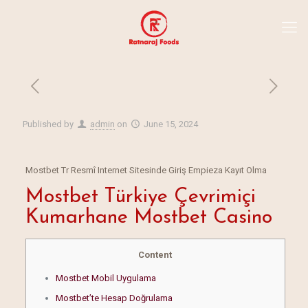
Published by
admin
on
June 15, 2024
Mostbet Tr Resmî Internet Sitesinde Giriş Empieza Kayıt Olma
Mostbet Türkiye Çevrimiçi
Kumarhane Mostbet Casino
Content
Mostbet Mobil Uygulama
Mostbet’te Hesap Doğrulama