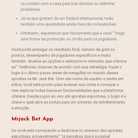
na contato com a casa para tirar dúvidas ou delimitar
problemas.
Já os que gostam de um futebol internacional, terão
também uma quantidade ainda mais de competições.
Entretanto, esperamos que futuramente que a casa” “traga
uma forma de promoção ou chollo para os jogadores.
Você pode arriesgar no resultado final, número de gols ou
pontos, desempenho de jogadores específicos e muito
também. Analise as opções e selecione to mercado que oferece
as” “melhores chances de acordo com sua estratégia. Fazer o
login é o último passo antes de mergulhar no mundo dieses
apostas na Mr. Jack Bet. Com seu nome de usuário e senha em
mãos, você está pronto para acessar sua conta e começar a
new explorar todas because funcionalidades que a plataforma
oferece. Desde jogos ao vivo até apostas esportivas, o login é a
chave o qual abre as portas para um universo de entretenimento
e emoção.
Mrjack Bet App
Se você está começando a desbravar to universo das apostas
esportivas, provavelmente” “já percebeu que é possível