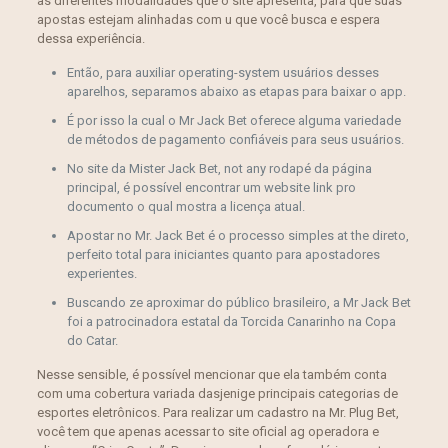
as diferentes modalidades que o site apresenta, para que suas
apostas estejam alinhadas com u que você busca e espera
dessa experiência.
Então, para auxiliar operating-system usuários desses
aparelhos, separamos abaixo as etapas para baixar o app.
É por isso la cual o Mr Jack Bet oferece alguma variedade
de métodos de pagamento confiáveis para seus usuários.
No site da Mister Jack Bet, not any rodapé da página
principal, é possível encontrar um website link pro
documento o qual mostra a licença atual.
Apostar no Mr. Jack Bet é o processo simples at the direto,
perfeito total para iniciantes quanto para apostadores
experientes.
Buscando ze aproximar do público brasileiro, a Mr Jack Bet
foi a patrocinadora estatal da Torcida Canarinho na Copa
do Catar.
Nesse sensible, é possível mencionar que ela também conta
com uma cobertura variada dasjenige principais categorias de
esportes eletrônicos. Para realizar um cadastro na Mr. Plug Bet,
você tem que apenas acessar to site oficial ag operadora e