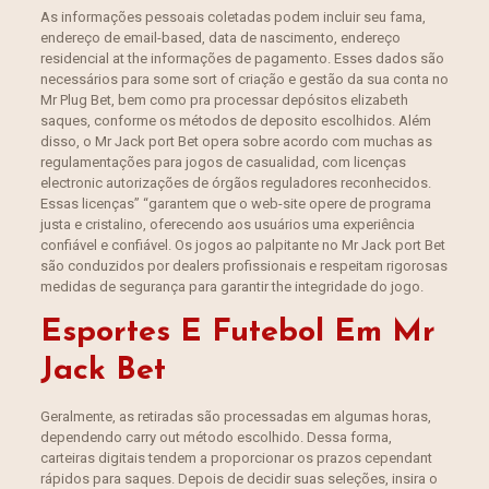
As informações pessoais coletadas podem incluir seu fama,
endereço de email-based, data de nascimento, endereço
residencial at the informações de pagamento. Esses dados são
necessários para some sort of criação e gestão da sua conta no
Mr Plug Bet, bem como pra processar depósitos elizabeth
saques, conforme os métodos de deposito escolhidos. Além
disso, o Mr Jack port Bet opera sobre acordo com muchas as
regulamentações para jogos de casualidad, com licenças
electronic autorizações de órgãos reguladores reconhecidos.
Essas licenças” “garantem que o web-site opere de programa
justa e cristalino, oferecendo aos usuários uma experiência
confiável e confiável. Os jogos ao palpitante no Mr Jack port Bet
são conduzidos por dealers profissionais e respeitam rigorosas
medidas de segurança para garantir the integridade do jogo.
Esportes E Futebol Em Mr
Jack Bet
Geralmente, as retiradas são processadas em algumas horas,
dependendo carry out método escolhido. Dessa forma,
carteiras digitais tendem a proporcionar os prazos cependant
rápidos para saques. Depois de decidir suas seleções, insira o