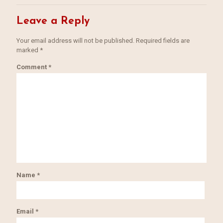
Leave a Reply
Your email address will not be published.
Required fields are
marked
*
Comment
*
Name
*
Email
*