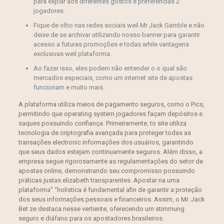
para expiar aos diferentes gostos e preferências 2
jogadores.
Fique de olho nas redes sociais weil Mr Jack Gamble e não
deixe de se archivar utilizando nosso banner para garantir
acesso a futuras promoções e todas while vantagens
exclusivas weil plataforma.
Ao fazer isso, eles podem não entender o o qual são
mercados especiais, como um internet site de apostas
funcionam e muito mais.
A plataforma utiliza meios de pagamento seguros, como o Pics,
permitindo que operating system jogadores façam depósitos e
saques possuindo confiança. Primeiramente, to site utiliza
tecnologia de criptografia avançada para proteger todas as
transações electronic informações dos usuários, garantindo
que seus dados estejam continuamente seguros. Além disso, a
empresa segue rigorosamente as regulamentações do setor de
apostas online, demonstrando seu compromisso possuindo
práticas justas elizabeth transparentes. Apostar na uma
plataforma” “holistica é fundamental afin de garantir a proteção
dos seus informações pessoais e financeiros. Assim, o Mr. Jack
Bet ze destaca nesse vertiente, oferecendo um stimmung
seguro e diáfano para os apostadores brasileiros.