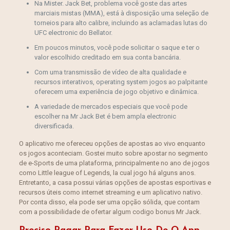
Na Mister. Jack Bet, problema você goste das artes
marciais mistas (MMA), está à disposição uma seleção de
torneios para alto calibre, incluindo as aclamadas lutas do
UFC electronic do Bellator.
Em poucos minutos, você pode solicitar o saque e ter o
valor escolhido creditado em sua conta bancária.
Com uma transmissão de vídeo de alta qualidade e
recursos interativos, operating system jogos ao palpitante
oferecem uma experiência de jogo objetivo e dinâmica.
A variedade de mercados especiais que você pode
escolher na Mr Jack Bet é bem ampla electronic
diversificada.
O aplicativo me ofereceu opções de apostas ao vivo enquanto
os jogos aconteciam. Gostei muito sobre apostar no segmento
de e-Sports de uma plataforma, principalmente no ano de jogos
como Little league of Legends, la cual jogo há alguns anos.
Entretanto, a casa possui várias opções de apostas esportivas e
recursos úteis como internet streaming e um aplicativo nativo.
Por conta disso, ela pode ser uma opção sólida, que contam
com a possibilidade de ofertar algum codigo bonus Mr Jack.