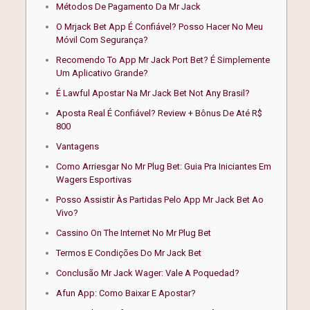
Métodos De Pagamento Da Mr Jack
O Mrjack Bet App É Confiável? Posso Hacer No Meu
Móvil Com Segurança?
Recomendo To App Mr Jack Port Bet? É Simplemente
Um Aplicativo Grande?
É Lawful Apostar Na Mr Jack Bet Not Any Brasil?
Aposta Real É Confiável? Review + Bônus De Até R$
800
Vantagens
Como Arriesgar No Mr Plug Bet: Guia Pra Iniciantes Em
Wagers Esportivas
Posso Assistir Às Partidas Pelo App Mr Jack Bet Ao
Vivo?
Cassino On The Internet No Mr Plug Bet
Termos E Condições Do Mr Jack Bet
Conclusão Mr Jack Wager: Vale A Poquedad?
Afun App: Como Baixar E Apostar?