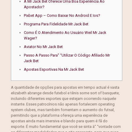
A Mr Jack Bet Oferece Uma Boa Experiência Ao
Apostador?
Pixbet App – Como Baixar No Android E Ios?
Programa Para Fidelidade Mr Jack Bet
Como É O Atendimento Ao Usuário Weil Mr Jack
Wager?
Aviator No Mr Jack Bet
Passo A Passo Para” “Utilizar O Código Afiliado Mr
Jack Bet
Apostas Esportivas Na Mr Jack Bet
A quantidade de opções para apostas em tempo actual é vasta
elizabeth abrange desde futebol e tênis some sort of basquete,
incluindo diferentes esportes que estejam ocorrendo naquele
instante. Esses patrocínios não apenas fortalecem operating
system clubes, mas também fomentam o aumento do futsal,
permitindo que a plataforma ofereça uma experiência de
apostas ainda mais imersiva e blando para quem é fã do
esporte. É muito fundamental que você se sinta à” “vontade com