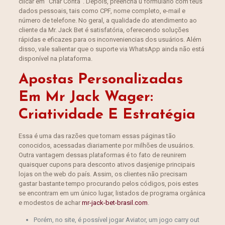
clicar em “Criar Conta”. Depois, preencha u formulário com teus
dados pessoais, tais como CPF, nome completo, e-mail e
número de telefone. No geral, a qualidade do atendimento ao
cliente da Mr. Jack Bet é satisfatória, oferecendo soluções
rápidas e eficazes para os inconveniencias dos usuários. Além
disso, vale salientar que o suporte via WhatsApp ainda não está
disponível na plataforma.
Apostas Personalizadas
Em Mr Jack Wager:
Criatividade E Estratégia
Essa é uma das razões que tornam essas páginas tão
conocidos, acessadas diariamente por milhões de usuários.
Outra vantagem dessas plataformas é to fato de reunirem
quaisquer cupons para desconto ativos dasjenige principais
lojas on the web do país. Assim, os clientes não precisam
gastar bastante tempo procurando pelos códigos, pois estes
se encontram em um único lugar, listados de programa orgânica
e modestos de achar
mr-jack-bet-brasil.com
.
Porém, no site, é possível jogar Aviator, um jogo carry out