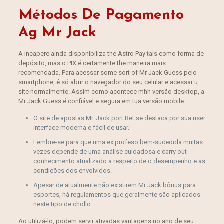
Métodos De Pagamento
Ag Mr Jack
A incapere ainda disponibiliza the Astro Pay tais como forma de
depósito, mas o PIX é certamente the maneira mais
recomendada. Para acessar some sort of Mr Jack Guess pelo
smartphone, é só abrir o navegador do seu celular e acessar u
site normalmente. Assim como acontece mhh versão desktop, a
Mr Jack Guess é confiável e segura em tua versão mobile.
O site de apostas Mr. Jack port Bet se destaca por sua user
interface moderna e fácil de usar.
Lembre-se para que uma ex profeso bem-sucedida muitas
vezes depende de uma análise cuidadosa e carry out
conhecimento atualizado a respeito de o desempenho e as
condições dos envolvidos.
Apesar de atualmente não existirem Mr Jack bônus para
esportes, há regulamentos que geralmente são aplicados
neste tipo de chollo.
Ao utilizá-lo, podem servir ativadas vantagens no ano de seu