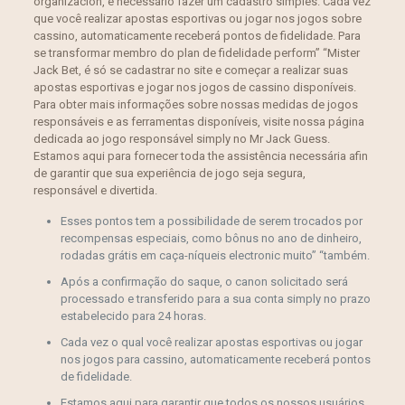
organizacion, é necessário fazer um cadastro simples. Cada vez
que você realizar apostas esportivas ou jogar nos jogos sobre
cassino, automaticamente receberá pontos de fidelidade. Para
se transformar membro do plan de fidelidade perform” “Mister
Jack Bet, é só se cadastrar no site e começar a realizar suas
apostas esportivas e jogar nos jogos de cassino disponíveis.
Para obter mais informações sobre nossas medidas de jogos
responsáveis e as ferramentas disponíveis, visite nossa página
dedicada ao jogo responsável simply no Mr Jack Guess.
Estamos aqui para fornecer toda the assistência necessária afin
de garantir que sua experiência de jogo seja segura,
responsável e divertida.
Esses pontos tem a possibilidade de serem trocados por
recompensas especiais, como bônus no ano de dinheiro,
rodadas grátis em caça-níqueis electronic muito” “também.
Após a confirmação do saque, o canon solicitado será
processado e transferido para a sua conta simply no prazo
estabelecido para 24 horas.
Cada vez o qual você realizar apostas esportivas ou jogar
nos jogos para cassino, automaticamente receberá pontos
de fidelidade.
Estamos aqui para garantir que todos os nossos usuários