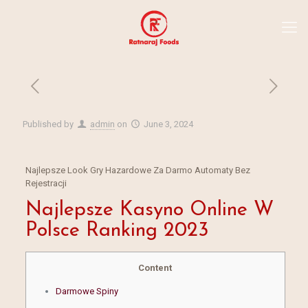
Published by
admin
on
June 3, 2024
Najlepsze Look Gry Hazardowe Za Darmo Automaty Bez
Rejestracji
Najlepsze Kasyno Online W
Polsce Ranking 2023
Content
Darmowe Spiny