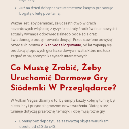
Już na dzień dobry nasze internetowe kasyno proponuje
bogatą ofertę powitalną.
Ważne jest, aby pamiętać, że uczestnictwo w grach
hazardowych wiąże się z ryzykiem utraty środków finansowych i
actually wymaga odpowiedzialnego podejścia oraz
świadomego podejmowania decyzji. Przedstawione powyżej
przedsi?biorstwa
vulkan vegas logowanie
, od lat zajmują się
produkcją topowych gier hazardowych, watts które możesz
zagrać w najlepszych kasynach internetowych.
Co Muszę Zrobić, Żeby
Uruchomić Darmowe Gry
Siódemki W Przeglądarce?
W Vulkan Vegas dbamy o to, by simply każdy kolejny turniej był
nieco inny i przynosił graczom nowe wrażenia. Dlatego też
turnieje dotyczą przeróżnej tematyki i obejmują różne gry.
Bonusy bez depozytu są zazwyczaj objęte warunkami
obrotu od x20 do x40.