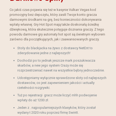
Co jakiś czas pojawia się też w kasynie Vulkan Vegas kod
promocyjny bez depozytu, który zasili Twoje konto gracza
darmowymi środkami na grę, bez konieczności dokonywania
wpłaty własnej. Gry Hot Spot mają także doskonałą ścieżkę
dźwiękową, która skutecznie potęguje doznania graczy. Z tego
powodu darmowe gry automaty hot spot są świetnym wyborem
zarówno dla początkujących, jak i zaawansowanych graczy.
Stoły do blackjacka na żywo z dostawcy NetEnt to
zdecydowanie jedne z najlepszych!
Dochodzi po to jednak jeszcze mark poszukiwacza
skarbów, a new jego system Crazy może się
rozprzestrzeniać nawet na wszystkie bębny jednocześnie.
Udostępniamy wyłącznie sprawdzone sloty od najlepszych
dostawców, co jest zapewnieniem jakości i actually
rzetelności rozgrywki.
Tuż po rejestracji gracz może liczyć mhh podwojenie
wpłaty do aż 1200 zł.
Jeden z . najpopularniejszych klasyków, który został
wydany t 2020 roku poprzez firmę Swintt.