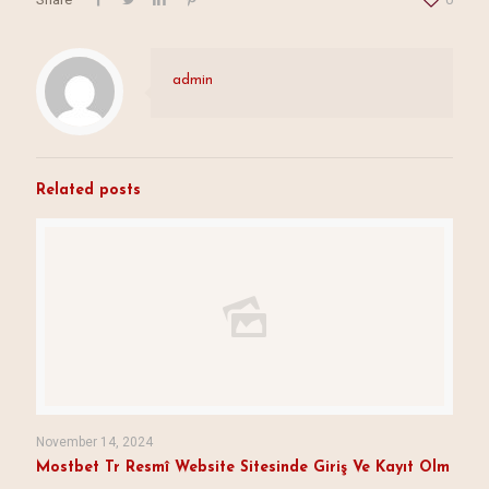
admin
Related posts
November 14, 2024
Mostbet Tr Resmî Website Sitesinde Giriş Ve Kayıt Olm