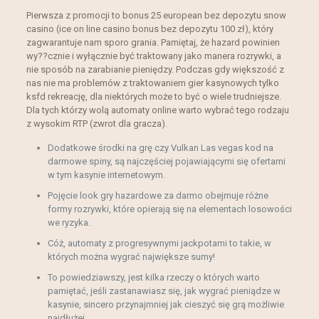
Pierwsza z promocji to bonus 25 european bez depozytu snow
casino (ice on line casino bonus bez depozytu 100 zł), który
zagwarantuje nam sporo grania. Pamiętaj, że hazard powinien
wy??cznie i wyłącznie być traktowany jako manera rozrywki, a
nie sposób na zarabianie pieniędzy. Podczas gdy większość z
nas nie ma problemów z traktowaniem gier kasynowych tylko
ksfd rekreację, dla niektórych może to być o wiele trudniejsze.
Dla tych którzy wolą automaty online warto wybrać tego rodzaju
z wysokim RTP (zwrot dla gracza).
Dodatkowe środki na grę czy Vulkan Las vegas kod na
darmowe spiny, są najczęściej pojawiającymi się ofertami
w tym kasynie internetowym.
Pojęcie look gry hazardowe za darmo obejmuje różne
formy rozrywki, które opierają się na elementach losowości
we ryzyka.
Cóż, automaty z progresywnymi jackpotami to takie, w
których można wygrać największe sumy!
To powiedziawszy, jest kilka rzeczy o których warto
pamiętać, jeśli zastanawiasz się, jak wygrać pieniądze w
kasynie, sincero przynajmniej jak cieszyć się grą możliwie
najdłużej.