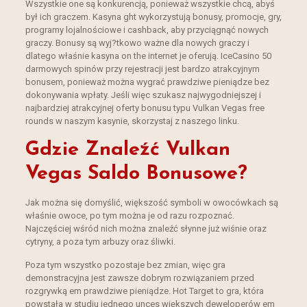
Wszystkie one są konkurencją, ponieważ wszystkie chcą, abyś
był ich graczem. Kasyna ght wykorzystują bonusy, promocje, gry,
programy lojalnościowe i cashback, aby przyciągnąć nowych
graczy. Bonusy są wyj?tkowo ważne dla nowych graczy i
dlatego właśnie kasyna on the internet je oferują. IceCasino 50
darmowych spinów przy rejestracji jest bardzo atrakcyjnym
bonusem, ponieważ można wygrać prawdziwe pieniądze bez
dokonywania wpłaty. Jeśli więc szukasz najwygodniejszej i
najbardziej atrakcyjnej oferty bonusu typu Vulkan Vegas free
rounds w naszym kasynie, skorzystaj z naszego linku.
Gdzie Znaleźć Vulkan
Vegas Saldo Bonusowe?
Jak można się domyślić, większość symboli w owocówkach są
właśnie owoce, po tym można je od razu rozpoznać.
Najczęściej wśród nich można znaleźć słynne już wiśnie oraz
cytryny, a poza tym arbuzy oraz śliwki.
Poza tym wszystko pozostaje bez zmian, więc gra
demonstracyjna jest zawsze dobrym rozwiązaniem przed
rozgrywką em prawdziwe pieniądze. Hot Target to gra, która
powstała w studiu jednego unces większych deweloperów em