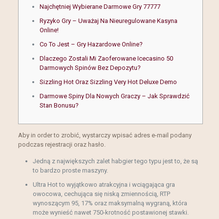
Najchętniej Wybierane Darmowe Gry 77777
Ryzyko Gry – Uważaj Na Nieuregulowane Kasyna
Online!
Co To Jest – Gry Hazardowe Online?
Dlaczego Zostali Mi Zaoferowane Icecasino 50
Darmowych Spinów Bez Depozytu?
Sizzling Hot Oraz Sizzling Very Hot Deluxe Demo
Darmowe Spiny Dla Nowych Graczy – Jak Sprawdzić
Stan Bonusu?
Aby in order to zrobić, wystarczy wpisać adres e-mail podany
podczas rejestracji oraz hasło.
Jedną z największych zalet habgier tego typu jest to, że są
to bardzo proste maszyny.
Ultra Hot to wyjątkowo atrakcyjna i wciągająca gra
owocowa, cechująca się niską zmiennością, RTP
wynoszącym 95, 17% oraz maksymalną wygraną, która
może wynieść nawet 750-krotność postawionej stawki.