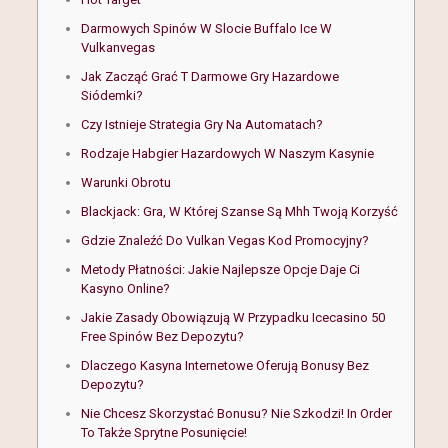
Darmowych Spinów W Slocie Buffalo Ice W
Vulkanvegas
Jak Zacząć Grać T Darmowe Gry Hazardowe
Siódemki?
Czy Istnieje Strategia Gry Na Automatach?
Rodzaje Habgier Hazardowych W Naszym Kasynie
Warunki Obrotu
Blackjack: Gra, W Której Szanse Są Mhh Twoją Korzyść
Gdzie Znaleźć Do Vulkan Vegas Kod Promocyjny?
Metody Płatności: Jakie Najlepsze Opcje Daje Ci
Kasyno Online?
Jakie Zasady Obowiązują W Przypadku Icecasino 50
Free Spinów Bez Depozytu?
Dlaczego Kasyna Internetowe Oferują Bonusy Bez
Depozytu?
Nie Chcesz Skorzystać Bonusu? Nie Szkodzi! In Order
To Także Sprytne Posunięcie!