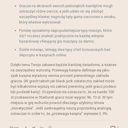
Gracze na ekranach swoich jednorękich bandytów mogli
zobaczyć różne owoce, a jeśli udało im się zdobyć
szczęśliwy klaster, nagrodą były gumy owocowe o smaku,
który właśnie wylosowali.
Poniżej opisaliśmy najpopularniejsze typy maszyn, które
dzi? możesz znaleźć praktycznie na każdej witrynie
hazardowej oferującej gry maszyny za darmo.
Ściśle mówiąc, istnieją dwa typy ofert bonusowych bez
depozytu w kasynach online.
Dzięki temu Twoja zabawa będzie bardziej świadoma, a szanse
na zwycięstwo wzrosną. Przewagę kasyna definiuje się jako
zysk kasyna wyrażony veoma procent pierwotnego zakładu
gracza. (W grach takich jak black jack ostateczny zakład może
być kilkakrotnie wyższy niż zakład pierwotny, jeśli gracz podwoi
lub podzieli karty). Oczywiście nie oznacza to, że za każde 100
zł postawione w Starburst gracz musi wygrać 96, 10 zł. W tym
miejscu w grę wchodzi powód dlaczego użyliśmy słowa
„teoretycznie”. Jeśli zastosujemy naszą poprzednią analogię,
oznaczan in order to, że „przewaga kasyna” wyniesie 3, 9%.
Share
0