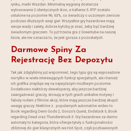
rynku, marki Wazdan. Minimalną wygraną dostarcza
wylosowanie 2 identycznych ikon, a trafienie 5. RTP zostało
ustalone na poziomie 96, 63%, co świadczy o uczciwym zwrocie
podczas dłuższych sesji gier. Wszystkie gry hazardowe mają
swoje wady i zalety, dobrze byłoby je znać, żeby być bardziej
świadomym graczem. To już trzecia gra z Greentube na naszej
liście, ale nie oznacza to, że jest gorsza z pozostałych.
Darmowe Spiny Za
Rejestrację Bez Depozytu
Tak jak zdążyliśmy już wspomnieć, tego typu gry są wyposażone
nie tylko w wiele interesujących funkcji specjalnych, ale również
ich grafika znajduje się na najwyższym możliwym poziomie.
Dodatkowo niektórzy deweloperzy, aby jeszcze bardziej
zaangażować graczy, stosują w tych grach unikalne motywy i
fabuły rodem z filmów akcji, które mają jeszcze bardziej skupić
uwagę graczy. Niektóre z . popularnych automatów wideo to
Book regarding Demi Gods 2, Gonzo’s Quest, Endstück II, Book
regarding Dead oraz Thunderstruck II. Gry hazardowe za darmo
automaty to kategoria, która oferuje tytuły o funkcjonalności
zbliżonej do gier klasycznych we Hot Spot, czyli pozbawionych