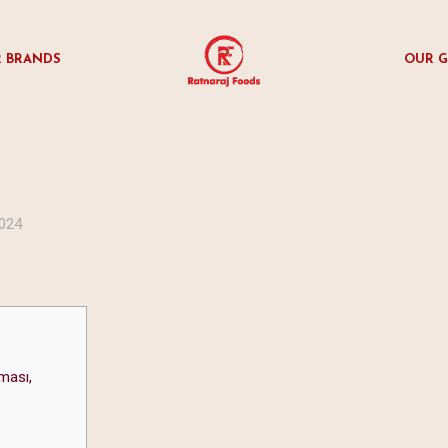
 BRANDS
OUR G
2024
ması,