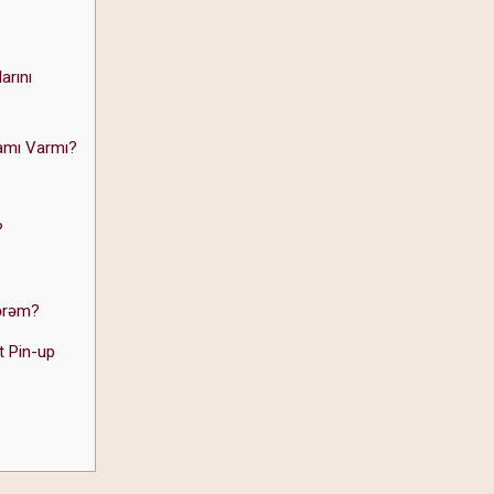
arını
ramı Varmı?
?
lərəm?
t Pin-up