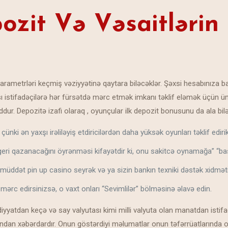
zit Və Vəsaitlərin 
ametrləri keçmiş vəziyyətinə qaytara biləcəklər. Şəxsi hesabınıza b
 istifadəçilərə hər fürsətdə mərc etmək imkanı təklif eləmək üçün ümum
ur. Depozitə izafi olaraq , oyunçular ilk depozit bonusunu da ala bilər
ünki ən yaxşı irəliləyiş etdiricilərdən daha yüksək oyunları təklif edirik
 qazanacağını öyrənməsi kifayətdir ki, onu sakitcə oynamağa” “başl
ddət pin up casino seyrək və ya sizin bankın texniki dəstək xidməti il
mərc edirsinizsə, o vaxt onları “Sevimlilər” bölməsinə əlavə edin.
atdan keçə və say valyutası kimi milli valyuta olan manatdan istifadə
an xəbərdardır. Onun göstərdiyi məlumatlar onun təfərrüatlarında ola