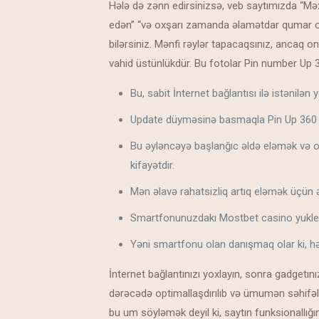
Hələ də zənn edirsinizsə, veb saytımızda “Məx
edən” “və oxşarı zamanda əlamətdar qumar oyun
bilərsiniz. Mənfi rəylər tapacaqsınız, ancaq o
vahid üstünlükdür. Bu fotolar Pin number Up 3
Bu, sabit İnternet bağlantısı ilə istənilə
Update düyməsinə basmaqla Pin Up 360 tət
Bu əyləncəyə başlanğıc əldə eləmək və 
kifayətdir.
Mən əlavə rahatsizliq artıq eləmək üçün ə
Smartfonunuzdakı Mostbet casino yukle s
Yəni smartfonu olan danışmaq olar ki, hər
İnternet bağlantınızı yoxlayın, sonra gadgetın
dərəcədə optimallaşdırılıb və ümumən səhifələr 
bu um söyləmək deyil ki, saytın funksionallığ