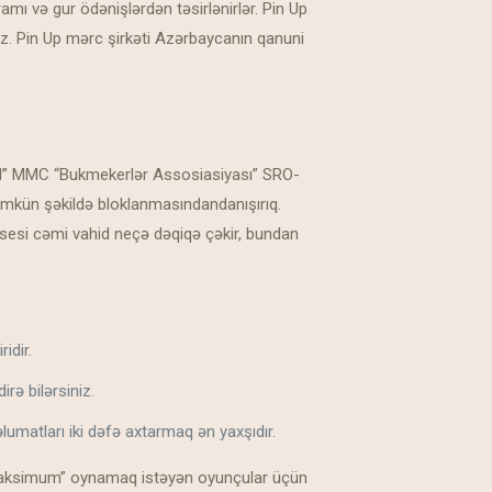
ı və gur ödənişlərdən təsirlənirlər. Pin Up
. Pin Up mərc şirkəti Azərbaycanın qanuni
Hill” MMC “Bukmekerlər Assosiasiyası” SRO-
mkün şəkildə bloklanmasındandanışırıq.
osesi cəmi vahid neçə dəqiqə çəkir, bundan
idir.
rə bilərsiniz.
umatları iki dəfə axtarmaq ən yaxşıdır.
 “maksimum” oynamaq istəyən oyunçular üçün