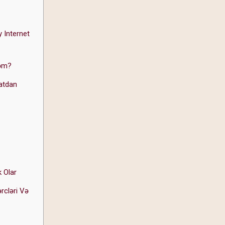
 Internet
rəm?
atdan
 Olar
rcləri Və