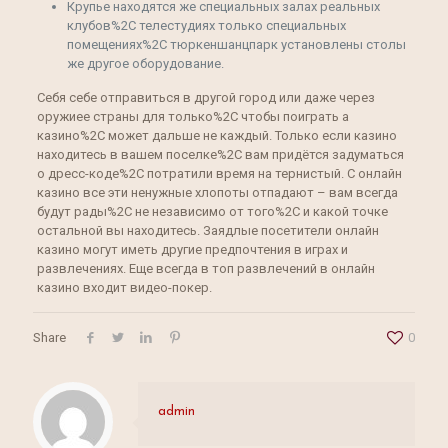
Крупье находятся же специальных залах реальных
клубов%2C телестудиях только специальных
помещениях%2C тюркеншанцпарк установлены столы
же другое оборудование.
Себя себе отправиться в другой город или даже через
оружиее страны для только%2C чтобы поиграть а
казино%2C может дальше не каждый. Только если казино
находитесь в вашем поселке%2C вам придётся задуматься
о дресс-коде%2C потратили время на тернистый. С онлайн
казино все эти ненужные хлопоты отпадают – вам всегда
будут рады%2C не независимо от того%2C и какой точке
остальной вы находитесь. Заядлые посетители онлайн
казино могут иметь другие предпочтения в играх и
развлечениях. Еще всегда в топ развлечений в онлайн
казино входит видео-покер.
Share
0
admin