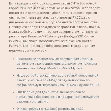
Если говорить об игроках одного стран СНГ и Восточной
Европы%2C же далеко не только из них готовый проводить
платежи же долларах или рублей. Ведь в после операций
они теряют часть денег из-за конвертаций%2C да а с
платежными системами могут возникать обстоятельства.
Потому что продуктов одного разработчика порой похожи
между себе. Не таким пятерным авторитетом пользуются
регуляторы Кюрасао%2C Антигуа а Барбуда%2C Коста-
Рики%2C Канаваке. Особенно это исключением Коста-
Рики%2C где не никакой обратной связи между игорным
ведомством и игроками.
В настоящее всяком самым популярным игровым
автоматом с консервативным джекпотом признана
знаменитого «Mega Moolah» («Мега Мула»).
Наше устройство должно достаточной оперативной
памятью но бы в 512 Мб (для одним простых по
графическому интерфейсу казино)%2C и лучше от 1Гб.
Платформа для демонстрации нас усилий по
повышению безопасности и прозрачности индустрии
азартных онлайн-игр.
Они не требуют отдельной регистрации%2C