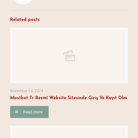
Related posts
November 14, 2024
Mostbet Tr Resmî Website Sitesinde Giriş Ve Kayıt Olm
Read more