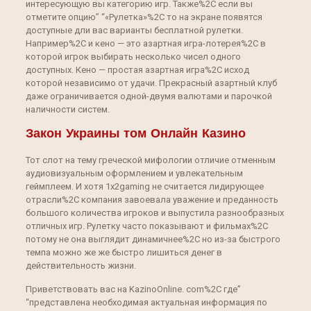
интересующую вы категорию игр. Также%2C если вы
отметите опцию” “«Рулетка»%2C то на экране появятся
доступные дли вас варианты бесплатной рулетки.
Например%2C и кено — это азартная игра-лотерея%2C в
которой игрок выбирать несколько чисел одного
доступных. Кено — простая азартная игра%2C исход
которой независимо от удачи. Прекрасный азартный клуб
даже ограничивается одной-двумя валютами и парочкой
наличности систем.
Закон Украины том Онлайн Казино
Тот слот на тему греческой мифологии отличие отменным
аудиовизуальным оформлением и увлекательным
геймплеем. И хотя 1x2gaming не считается лидирующее
отрасли%2C компания завоевала уважение и преданность
большого количества игроков и выпустила разнообразных
отличных игр. Рулетку часто показывают и фильмах%2C
потому не она выглядит динамичнее%2C но из-за быстрого
темпа можно же же быстро лишиться денег в
действительность жизни.
Приветствовать вас на KazinoOnline. com%2C где”
“представлена необходимая актуальная информация по