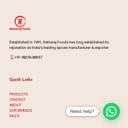
Established in 1991, Ratnaraj Foods has long established its
reputation as India’s leading spices manufacturer & exporter.
+91 98256 88957
Quick Links
PRODUCTS
CONTACT
ABOUT
Need help?
OUR BRANDS
FAQ'S