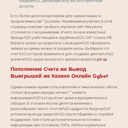
общения%2C делающие игру же сети приятным
досугом.
Есть более десятка критериев для оценки казино и
предлагаемых им” “условии. Независимый рейтинг в этой
странице поможет выбрать игровой сайт без риска
столкнется с мошенниками. И него попали известные
бренды%2C работающие в зарубежье%2C СНГ только РФ.
Играя в казино на кварплату с выводом%2C оформлять
заявки на суммы можно в разделе кассы. Выберите тот
счет%2C который применялся для создания депозита%2C
укажите%2C какую выплатить желаете вывести
pin up
.
Пополнение Счета же Вывод
Выигрышей же Казино Онлайн Ggbet
Одним комментариев пользователей и тематических сайтах
только форумах нередко можно” “заиметь
информацию%2C которой нет даже в вразумительных
обзорах. В отзывах игроки делятся мнением о
разнообразии такого слотов%2C щедрости бонусов%2C
условиях вывода средств%2C опыте общения со службой
поддержки. Они стали дополнительным источника
информации при составлен ТОПа. Любое нормальное