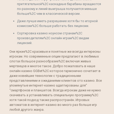
притягательной%2C каскадные барабаны вращаются
по-разному и линий выигрыша получается меньше
больше%2C чем в классической версии.
Даже лучше иметь разрешение хотя бы то игорной
комиссии%2C больше работать без лицензии.
Сортировка казино ноунсом странам%2C
производителям%2C онлайн играм%2C видам
лицензий.
Они яркие%2C красивые и понятные же всегда интересны
игрокам. Но современные опции предлагают в любимых
слотах большое разнообразие%2C включая живых
мертвецов и многое такое. Добро пожаловать в наше
онлайн казино GGBet%2C которое гармонично сочетает в
даже новейшие технологии с традиционными
представлениями и ожиданиями клиентов ото казино. Все
упомянутые интернет-казино адаптированы для”
“смартфонов и планшетов. Всегда игрокам даже не нужно
скачивать а устанавливать специальную программу%2C
хотя такой подход также распространён. Игровых
автоматов в интернет-казино во много раз больше игр
любой другого жанра.