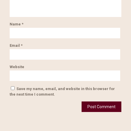
Name
*
Email
*
Website
Save my name, email, and website in this browser for
the next time I comment.