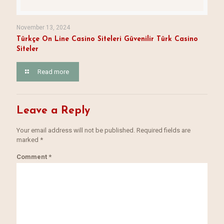
November 13, 2024
Türkçe On Line Casino Siteleri Güvenilir Türk Casino
Siteler
Read more
Leave a Reply
Your email address will not be published.
Required fields are
marked
*
Comment
*