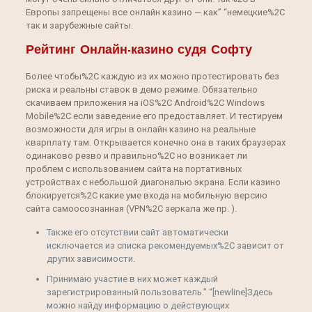
Европы запрещены все онлайн казино — как” “немецкие%2C
так и зарубежные сайты.
Рейтинг Онлайн-казино судя Софту
Более чтобы%2C каждую из их можно протестировать без
риска и реальны ставок в демо режиме. Обязательно
скачиваем приложения на iOS%2C Android%2C Windows
Mobile%2C если заведение его предоставляет. И тестируем
возможности для игры в онлайн казино на реальные
кварплату там. Открывается конечно она в таких браузерах
одинаково резво и правильно%2C но возникает ли
проблем с использованием сайта на портативных
устройствах с небольшой диагональю экрана. Если казино
блокируется%2C какие уме входа на мобильную версию
сайта самоосознанная (VPN%2C зеркала же пр. ).
Также его отсутствии сайт автоматически
исключается из списка рекомендуемых%2C зависит от
других зависимости.
Принимаю участие в них может каждый
зарегистрированный пользователь.” “[newline]Здесь
можно найду информацию о действующих