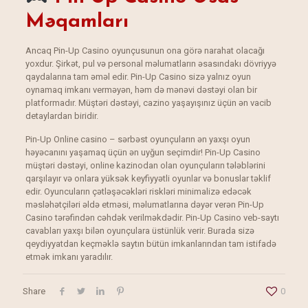
Məqamları
Ancaq Pin-Up Casino oyunçusunun ona görə narahat olacağı
yoxdur. Şirkət, pul və personal məlumatların əsasındakı dövriyyə
qaydalarına tam əməl edir. Pin-Up Casino sizə yalnız oyun
oynamaq imkanı verməyən, həm də mənəvi dəstəyi olan bir
platformadır. Müştəri dəstəyi, cazino yaşayışınız üçün ən vacib
detaylardan biridir.
Pin-Up Online casino – sərbəst oyunçuların ən yaxşı oyun
həyəcanını yaşamaq üçün ən uyğun seçimdir! Pin-Up Casino
müştəri dəstəyi, online kazinodan olan oyunçuların tələblərini
qarşılayır və onlara yüksək keyfiyyətli oyunlar və bonuslar təklif
edir. Oyuncuların çətləşəcəkləri riskləri minimalizə edəcək
məsləhətçiləri əldə etməsi, məlumatlarına dəyər verən Pin-Up
Casino tərəfindən cəhdək verilməkdədir. Pin-Up Casino veb-saytı
cavabları yaxşı bilən oyunçulara üstünlük verir. Burada sizə
qeydiyyatdan keçməklə saytın bütün imkanlarından tam istifadə
etmək imkanı yaradılır.
Share
0