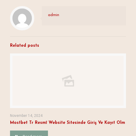
admin
Related posts
November 14, 2024
Mostbet Tr Resmî Website Sitesinde Giriş Ve Kayıt Olm