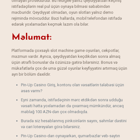
olmayan prosedurdur. Bu rédigée yalnız qeydiyyatdan keçmiş
istifadəçilərin real pul üçün oynaya bilməsi səbəbindən
məcburidir. Qeydiyyat olmadan, oyun slotları yalnız demo
rejimində mövcuddur. Bəzi hallarda, mobil telefondan istifadə
edərək yoxlamadan keçmək lazım ola bilər.
Məlumat:
Platformada çoxsaylı slot machine game oyunları, cekpotlar,
məzmun vardır. Ayrıca, qeydiyyatdan keçdikdən sonra almaq
üçün ətraflı bonuslar da özünüzə gətirə bilərsiniz. Bonus və
mükafatlarla çox de uma güzəl oyunlar keyfiyyətini artırmaq üçün
ayrı bir bölüm daxildir.
Pin-Up Casino Giriş, kontoru olan vəsaitlərin tələbəsi üçün
əsas varmı?
Eyni zamanda, istifadəçinin mərc etdikdən sonra udduğu
vəsaiti hətta yoxlamadan da çıxarmaq mümkündür, ancaq
məbləğ 100 AZN-dən çox olmadıqda.
Burada siz hesablanmış pinkoinlərin sayını, səhmlər dəstini
və cari lotereyaları görə bilərsiniz.
Pin-Up Casino-dan oynayarkən, qumarbazlar veb-saytın