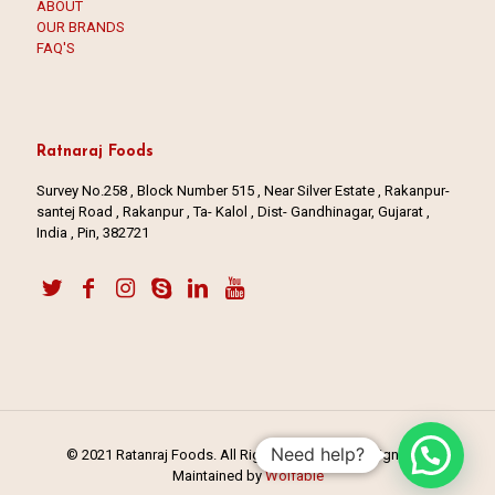
ABOUT
OUR BRANDS
FAQ'S
Ratnaraj Foods
Survey No.258 , Block Number 515 , Near Silver Estate , Rakanpur-
santej Road , Rakanpur , Ta- Kalol , Dist- Gandhinagar, Gujarat ,
India , Pin, 382721
Need help?
© 2021 Ratanraj Foods. All Rights Reserved | Designed &
Maintained by
Wolfable