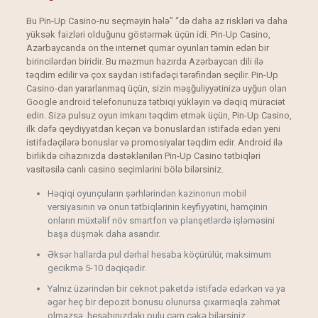
Bu Pin-Up Casino-nu seçməyin hələ” “də daha az riskləri və daha
yüksək faizləri olduğunu göstərmək üçün idi. Pin-Up Casino,
Azərbaycanda on the internet qumar oyunları təmin edən bir
birincilərdən biridir. Bu məzmun hazırda Azərbaycan dili ilə
təqdim edilir və çox saydan istifadəçi tərəfindən seçilir. Pin-Up
Casino-dan yararlanmaq üçün, sizin məşğuliyyətinizə uyğun olan
Google android telefonunuza tətbiqi yükləyin və dəqiq müraciət
edin. Sizə pulsuz oyun imkanı təqdim etmək üçün, Pin-Up Casino,
ilk dəfə qeydiyyatdan keçən və bonuslardan istifadə edən yeni
istifadəçilərə bonuslar və promosiyalar təqdim edir. Android ilə
birlikdə cihazınızda dəstəklənilən Pin-Up Casino tətbiqləri
vasitəsilə canlı casino seçimlərini bölə bilərsiniz.
Həqiqi oyunçuların şərhlərindən kazinonun mobil
versiyasının və onun tətbiqlərinin keyfiyyətini, həmçinin
onların müxtəlif növ smartfon və planşetlərdə işləməsini
başa düşmək daha asandır.
Əksər hallarda pul dərhal hesaba köçürülür, maksimum
gecikmə 5-10 dəqiqədir.
Yalnız üzərindən bir ceknot paketdə istifadə edərkən və ya
əgər heç bir depozit bonusu olunursa çıxarmaqla zəhmət
olmazsa, hesabınızdakı pulu cəm çəkə bilərsiniz.