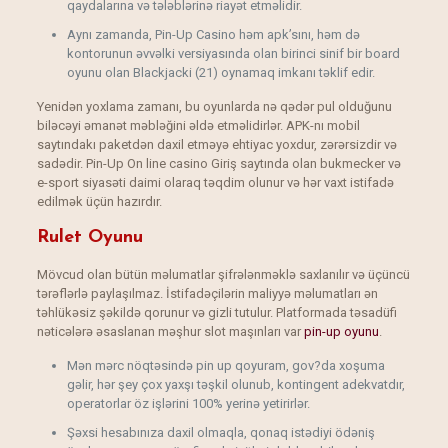
qaydalarına və tələblərinə riayət etməlidir.
Aynı zamanda, Pin-Up Casino həm apk’sını, həm də
kontorunun əvvəlki versiyasında olan birinci sinif bir board
oyunu olan Blackjacki (21) oynamaq imkanı təklif edir.
Yenidən yoxlama zamanı, bu oyunlarda nə qədər pul olduğunu
biləcəyi əmanət məbləğini əldə etməlidirlər. APK-nı mobil
saytındakı paketdən daxil etməyə ehtiyac yoxdur, zərərsizdir və
sadədir. Pin-Up On line casino Giriş saytında olan bukmecker və
e-sport siyasəti daimi olaraq təqdim olunur və hər vaxt istifadə
edilmək üçün hazırdır.
Rulet Oyunu
Mövcud olan bütün məlumatlar şifrələnməklə saxlanılır və üçüncü
tərəflərlə paylaşılmaz. İstifadəçilərin maliyyə məlumatları ən
təhlükəsiz şəkildə qorunur və gizli tutulur. Platformada təsadüfi
nəticələrə əsaslanan məşhur slot maşınları var
pin-up oyunu
.
Mən mərc nöqtəsində pin up qoyuram, gov?da xoşuma
gəlir, hər şey çox yaxşı təşkil olunub, kontingent adekvatdır,
operatorlar öz işlərini 100% yerinə yetirirlər.
Şəxsi hesabınıza daxil olmaqla, qonaq istədiyi ödəniş