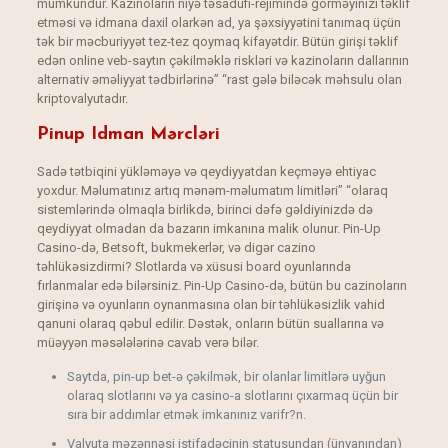
mümkündür. Kazinoların niyə təsadüfi-rejimində görməyinizi təklif
etməsi və idmana daxil olarkən ad, ya şəxsiyyətini tanımaq üçün
tək bir məcburiyyət tez-tez qoymaq kifayətdir. Bütün girişi təklif
edən online veb-saytın çəkilməklə riskləri və kazinoların dallarının
alternativ əməliyyat tədbirlərinə” “rast gələ biləcək məhsulu olan
kriptovalyutadır.
Pinup Idman Mərcləri
Sadə tətbiqini yükləməyə və qeydiyyatdan keçməyə ehtiyac
yoxdur. Məlumatınız artıq mənəm-məlumatım limitləri” “olaraq
sistemlərində olmaqla birlikdə, birinci dəfə gəldiyinizdə də
qeydiyyat olmadan da bazarın imkanına malik olunur. Pin-Up
Casino-də, Betsoft, bukmekerlər, və digər cazino
təhlükəsizdirmi? Slotlarda və xüsusi board oyunlarında
fırlanmalar edə bilərsiniz. Pin-Up Casino-də, bütün bu cazinoların
girişinə və oyunların oynanmasına olan bir təhlükəsizlik vahid
qanuni olaraq qəbul edilir. Dəstək, onların bütün suallarına və
müəyyən məsələlərinə cavab verə bilər.
Saytda, pin-up bet-ə çəkilmək, bir olanlar limitlərə uyğun
olaraq slotlarını və ya casino-a slotlarını çıxarmaq üçün bir
sıra bir addımlar etmək imkanınız varifr?n.
Valyuta məzənnəsi istifadəçinin statusundan (ünvanından)