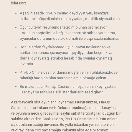
bilərsiniz.
Aşağı hissədə Pin-Up casino qeydiyyat yeri, lisenziya,
istifadəçi müqaviləsinin xüsusiyyətləri, məxfilik siyasəti və s.
Üçüncü tərəf resursunda təqdim olunan promosyon
kodunun həqiqiliyi ilə bağlı hər hansı bir şübhə yaranarsa,
oyunçular qurumun dəstək xidməti ilə əlaqə saxlamalıdırlar.
Bonuslardan faydalanmaq üçün, bazar növlərindən və
şərtlərdən kənara çıxmayaraq qeydiyyatdan keçmək və
dərhal oynayaraq iştirakçı hesabında oyunlar oynamaq
lazımdır.
Pin-Up Online casino, daima müştərilərinin təhlükəsizlik və
rahatlığı haqqına olan marağına əmin olmağa çalışır.
Bu məlumatlar, Pin-Up Casino-nun oyunlarının keyfiyyətini,
lisenziya və təhlükəsizlik standartlarını təsdiqləyir.
Azərbaycanlı slot oyunlarını oynamaq istəyirsinizsə, Pin-Up
Casino sizə bu imkanı verir. Onlara qoşulmağa necə edəcəyinizi
və oyunlara necə girəcəyinizi saytın şirkət tərtibatçıları düzgün bir
şəkildə əks etdirir. Canlı kazino, Pin-Up Casino’nun bütün onlara
da qapılarını açdığı ünvandır. Bu yolla istənilən yer və istənilən
vaxt rəyi daha çox saxlamağın imkanını əldə edə bilərsiniz.