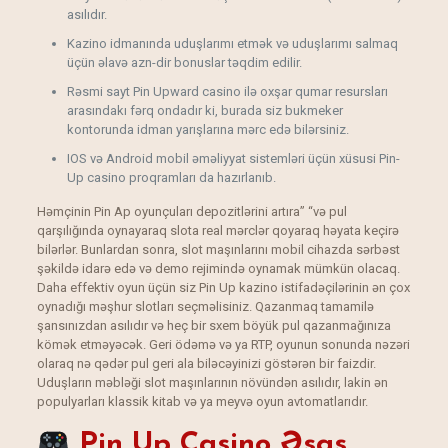
asılıdır.
Kazino idmanında uduşlarımı etmək və uduşlarımı salmaq
üçün əlavə azn-dir bonuslar təqdim edilir.
Rəsmi sayt Pin Upward casino ilə oxşar qumar resursları
arasındakı fərq ondadır ki, burada siz bukmeker
kontorunda idman yarışlarına mərc edə bilərsiniz.
IOS və Android mobil əməliyyat sistemləri üçün xüsusi Pin-
Up casino proqramları da hazırlanıb.
Həmçinin Pin Ap oyunçuları depozitlərini artıra” “və pul
qarşılığında oynayaraq slota real mərclər qoyaraq həyata keçirə
bilərlər. Bunlardan sonra, slot maşınlarını mobil cihazda sərbəst
şəkildə idarə edə və demo rejimində oynamak mümkün olacaq.
Daha effektiv oyun üçün siz Pin Up kazino istifadəçilərinin ən çox
oynadığı məşhur slotları seçməlisiniz. Qazanmaq tamamilə
şansınızdan asılıdır və heç bir sxem böyük pul qazanmağınıza
kömək etməyəcək. Geri ödəmə və ya RTP, oyunun sonunda nəzəri
olaraq nə qədər pul geri ala biləcəyinizi göstərən bir faizdir.
Uduşların məbləği slot maşınlarının növündən asılıdır, lakin ən
populyarları klassik kitab və ya meyvə oyun avtomatlarıdır.
Pin Up Casino Əsas