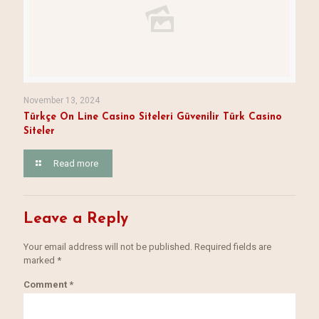
November 13, 2024
Türkçe On Line Casino Siteleri Güvenilir Türk Casino
Siteler
Read more
Leave a Reply
Your email address will not be published.
Required fields are
marked
*
Comment
*