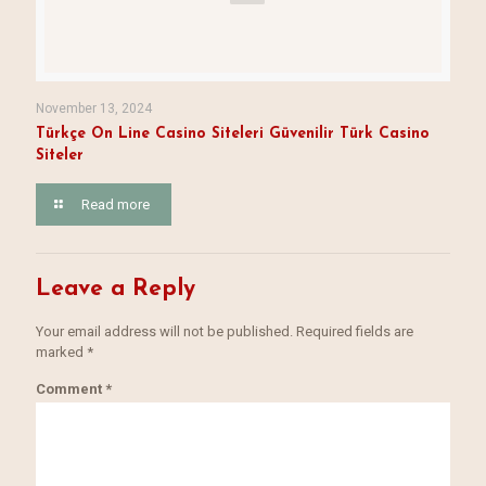
November 13, 2024
Türkçe On Line Casino Siteleri Güvenilir Türk Casino
Siteler
Read more
Leave a Reply
Your email address will not be published.
Required fields are
marked
*
Comment
*