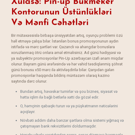
Xülasə: Pin-up Bukmeker
Kontorunun Üstünlükləri
Və Mənfi Cəhətləri
Bir mütəxəssislə birbaşa ünsiyyətdən artıq, oyunçu problemi özü
həll etməyə çalışa bilər. İstənilən bonus promosyonunun aydın
istifadə və mərc şərtləri var. Qazanclı və ahəngdar bonuslara
xoruzlanmaq ötrü onlara əməl etməlisiniz. Ad günü hədiyyəsi və
ya subyektiv promosyonlar Pin-Up azerbaycan izafi ənam miqdar
olunur. Bayram günü ərəfəsində və hər vahid təsdiqlənmiş şöhrət
günü bonusu x50 mərc ilə aktivləşdirilə bilər. Qarşıdan gələn
promosyonlar haqqında bildiriş müntəzəm olaraq kazino
saytında dərc olunur.
Bundan artıq, həvəskar turnirlər və şou biznes, siyasət və
hətta iqlim ilə bağlı betlərlə xətti də gözəl edir.
O, həmçinin qabaqkı turun və ya püşkatmanın nəticələrini
açıqlayır.
Növbəti addım daha bənzər şərtlərə olma sistemi yığmaq və
çatışmayan bank rekvizitlərini doldurmaqdır.
Hesabı uğurla yaratdıqdan sonra, oxşar düyməyə basmaqla,