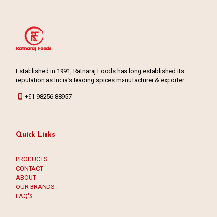
Established in 1991, Ratnaraj Foods has long established its
reputation as India’s leading spices manufacturer & exporter.
+91 98256 88957
Quick Links
PRODUCTS
CONTACT
ABOUT
OUR BRANDS
FAQ'S