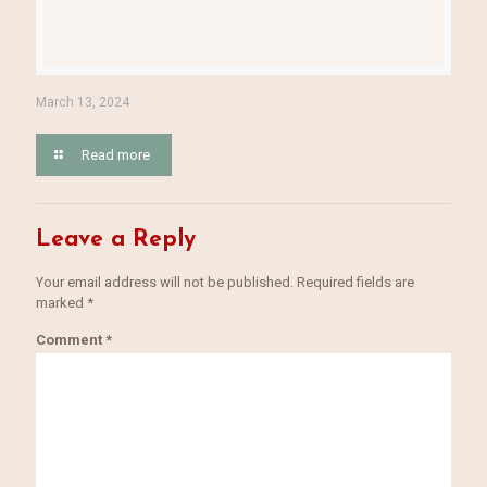
March 13, 2024
Read more
Leave a Reply
Your email address will not be published.
Required fields are
marked
*
Comment
*