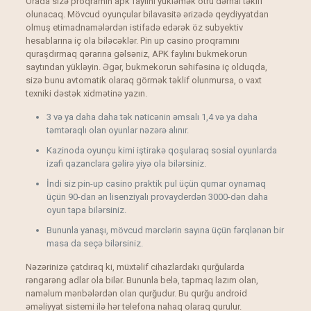
Orada sizə proqramın apk faylını yükləmək ötrü dərhal təklif
olunacaq. Mövcud oyunçular bilavasitə ərizədə qeydiyyatdan
olmuş etimadnamələrdən istifadə edərək öz subyektiv
hesablarına iç ola biləcəklər. Pin up casino proqramını
quraşdırmaq qərarına gəlsəniz, APK faylını bukmekorun
saytından yükləyin. Əgər, bukmekorun səhifəsinə iç olduqda,
sizə bunu avtomatik olaraq görmək təklif olunmursa, o vaxt
texniki dəstək xidmətinə yazın.
3 və ya daha daha tək nəticənin əmsalı 1,4 və ya daha
təmtəraqlı olan oyunlar nəzərə alınır.
Kazinoda oyunçu kimi iştirakə qoşularaq sosial oyunlarda
izafi qazanclara gəlirə yiyə ola bilərsiniz.
İndi siz pin-up casino praktik pul üçün qumar oynamaq
üçün 90-dan ən lisenziyalı provayderdən 3000-dən daha
oyun tapa bilərsiniz.
Bununla yanaşı, mövcud mərclərin sayına üçün fərqlənən bir
masa da seçə bilərsiniz.
Nəzərinizə çatdıraq ki, müxtəlif cihazlardakı qurğularda
rəngarəng adlar ola bilər. Bununla belə, tapmaq lazım olan,
naməlum mənbələrdən olan qurğudur. Bu qurğu android
əməliyyat sistemi ilə hər telefona nahaq olaraq qurulur.