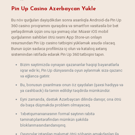
Pin Up Casino Azerbaycan Yukle
Bu növ qurğuları dəyişdikdən sonra asanlıqla Android-də Pin Up
360 casino proqramını quraşdıra və smartfon vasitəsilə bir bet
yerləşdirmək üçün onu işə yıxmaq olar. Müasir iOS mobil
qurğularının sahibləri ötrü rəsmi App Store-un onlayn
resursundan Pin Up casino tətbiqini yükləmək asudə olacaq.
Bunun üçün sadəcə profilinizə iç olun və kataloq axtarış
sistemindən istifadə edərək Pin Up 360 tətbiqini tapın.
Bizim saytimizda oynayan qazananlar həqiqi bəyanatlarla
iqrar edir ki, Pin Up dünyasında oyun əylənmək sizə qazanc
və eğləncə gətirir.
Bu, bonusun çıxarılması onun öz qaydaları (şəxsi hədiyyə və
ya cashback) ilə təmin edildiyi təqdirdə mümkündür.
Eyni zamanda, dəstək Azərbaycan dilində danışır, ona ötrü
də başa düşməkdə problem olmayacaq.
1xbetqumarxanasının formal saytının rabitə
təminatçılarıtərəfindən mümkün şəkildə
bloklanmasındandanışırıq.
Oyunçular istənilən məlumat ötrü şöbənin əməkdaşları ilə