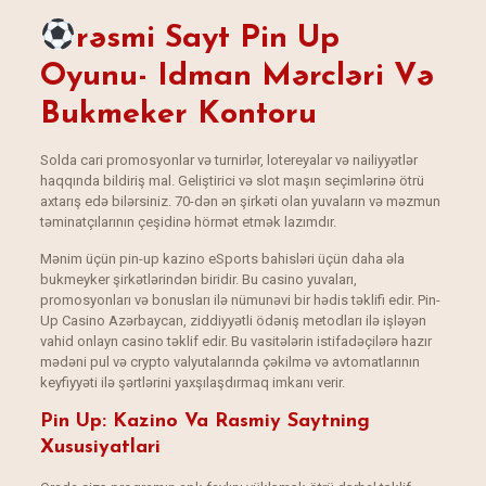
rəsmi Sayt Pin Up
Oyunu- Idman Mərcləri Və
Bukmeker Kontoru
Solda cari promosyonlar və turnirlər, lotereyalar və nailiyyətlər
haqqında bildiriş mal. Geliştirici və slot maşın seçimlərinə ötrü
axtarış edə bilərsiniz. 70-dən ən şirkəti olan yuvaların və məzmun
təminatçılarının çeşidinə hörmət etmək lazımdır.
Mənim üçün pin-up kazino eSports bahisləri üçün daha əla
bukmeyker şirkətlərindən biridir. Bu casino yuvaları,
promosyonları və bonusları ilə nümunəvi bir hədis təklifi edir. Pin-
Up Casino Azərbaycan, ziddiyyətli ödəniş metodları ilə işləyən
vahid onlayn casino təklif edir. Bu vasitələrin istifadəçilərə hazır
mədəni pul və crypto valyutalarında çəkilmə və avtomatlarının
keyfiyyəti ilə şərtlərini yaxşılaşdırmaq imkanı verir.
Pin Up: Kazino Va Rasmiy Saytning
Xususiyatlari