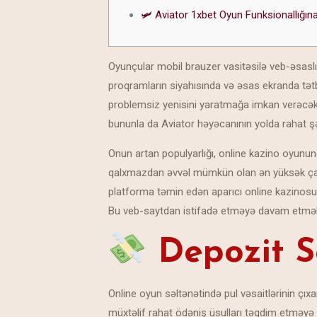
🛩 Aviator 1xbet Oyun Funksionallığına
Oyunçular mobil brauzer vasitəsilə veb-əsasl
proqramların siyahısında və əsas ekranda tət
problemsiz yenisini yaratmağa imkan verəcək. 
bununla da Aviator həyəcanının yolda rahat şə
Onun artan populyarlığı, online kazino oyunu
qalxmazdan əvvəl mümkün olan ən yüksək çarpan
platforma təmin edən aparıcı online kazinosu
Bu veb-saytdan istifadə etməyə davam etməklə s
Depozit Se
Online oyun səltənətində pul vəsaitlərinin çıx
müxtəlif rahat ödəniş üsulları təqdim etməyə ç