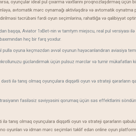
ırsa, oyunçular ideal pul çıxarma vaxtlarını proqnozlaşdırmaq üçün bi
nzimləyə, avtomatik mərc oynamağı aktivləşdirə və avtomatik oynatm
əşdirilməsi təcrübəni fərdi oyun seçimlərinə, rahatlığa və qalibiyyət o
adan başqa, Aviator 1xBet-nin w tamtym miejscu, real pul versiyası 
baxımından heç bir fərq yoxdur.
l pulla oyuna keçməzdən əvvəl oyunun həyəcanlandıran aviasiya temal
krollunuzu gücləndirmək üçün pulsuz mərclər və turnir mükafatları ki
 dəsti ilə tanış olmaq oyunçulara diqqətli oyun və strateji qərarların q
trasiyanın fasiləsiz səviyyəsini qorumaq üçün səs effektlərini sön
i ilə tanış olmaq oyunçulara diqqətli oyun və strateji qərarların qəbul
no oyunları və idman mərc seçimləri təklif edən online oyun platformas