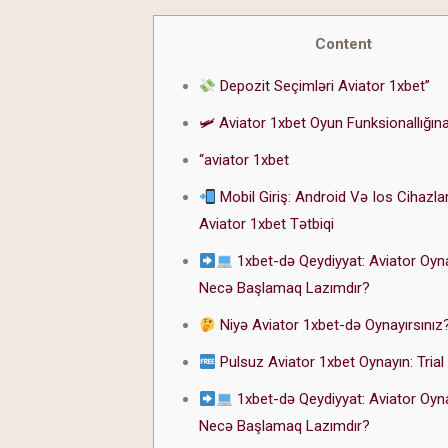
Content
Depozit Seçimləri Aviator 1xbet”
🛩 Aviator 1xbet Oyun Funksionallığına
“aviator 1xbet
Mobil Giriş: Android Və Ios Cihazla
Aviator 1xbet Tətbiqi
1xbet-də Qeydiyyat: Aviator Oy
Necə Başlamaq Lazımdır?
Niyə Aviator 1xbet-də Oynayırsınız
Pulsuz Aviator 1xbet Oynayın: Trial
1xbet-də Qeydiyyat: Aviator Oy
Necə Başlamaq Lazımdır?