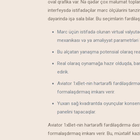
oval qrafika var. Nə qədər çox məlumat toplan
interfeysdə istifadəçilər mərc ölçülərini tə
dəyərində işə sala bilər. Bu seçimlərin fərdil
Mərc üçün istifadə olunan virtual valyut
mexanikası və ya əməliyyat parametrləri 
Bu əlçatan yanaşma potensial olaraq rea
Real olaraq oynamağa hazır olduqda, ban
edirik.
Aviator 1xBet-nin hərtərəfli fərdiləşdirmə
formalaşdırmaq imkanı verir.
Yuxarı sağ kvadrantda oyunçular konsen
panelini tapacaqlar.
Aviator 1xBet-nin hərtərəfli fərdiləşdirmə dəst
formalaşdırmaq imkanı verir. Bu, müxtəlif kazi