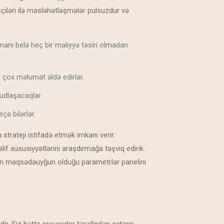
çiləri ilə məsləhətləşmələr pulsuzdur və
amanı belə heç bir maliyyə təsiri olmadan
 çox məlumat əldə edirlər.
dudlaşacaqlar.
ə bilərlər.
strateji istifadə etmək imkanı verir.
if xüsusiyyətlərini araşdırmağa təşviq edirik.
yin məqsədəuyğun olduğu parametrlər panelini