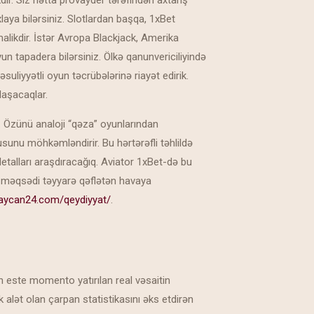
ir. Siz hətta provayder tərəfindən axtarış
laya bilərsiniz. Slotlardan başqa, 1xBet
malikdir. İstər Avropa Blackjack, Amerika
 tapadera bilərsiniz. Ölkə qanunvericiliyində
liyyətli oyun təcrübələrinə riayət edirik.
laşacaqlar.
. Özünü analoji “qəza” oyunlarından
sunu möhkəmləndirir. Bu hərtərəfli təhlildə
detalları araşdıracağıq. Aviator 1xBet-də bu
un məqsədi təyyarə qəflətən havaya
baycan24.com/qeydiyyat/
.
n este momento yatırılan real vəsaitin
alət olan çarpan statistikasını əks etdirən