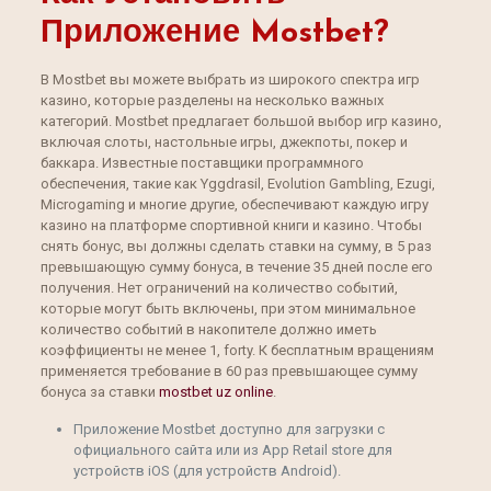
Приложение Mostbet?
В Mostbet вы можете выбрать из широкого спектра игр
казино, которые разделены на несколько важных
категорий. Mostbet предлагает большой выбор игр казино,
включая слоты, настольные игры, джекпоты, покер и
баккара. Известные поставщики программного
обеспечения, такие как Yggdrasil, Evolution Gambling, Ezugi,
Microgaming и многие другие, обеспечивают каждую игру
казино на платформе спортивной книги и казино. Чтобы
снять бонус, вы должны сделать ставки на сумму, в 5 раз
превышающую сумму бонуса, в течение 35 дней после его
получения. Нет ограничений на количество событий,
которые могут быть включены, при этом минимальное
количество событий в накопителе должно иметь
коэффициенты не менее 1, forty. К бесплатным вращениям
применяется требование в 60 раз превышающее сумму
бонуса за ставки
mostbet uz online
.
Приложение Mostbet доступно для загрузки с
официального сайта или из App Retail store для
устройств iOS (для устройств Android).