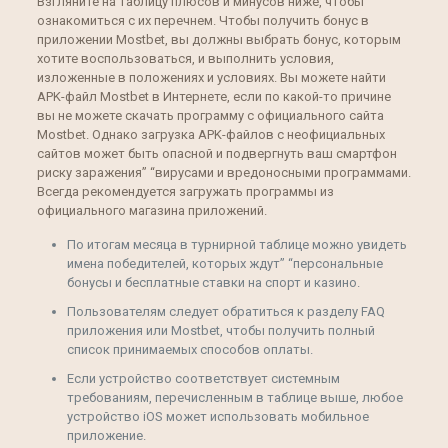
Взгляните на таблицу плюсов и минусов ниже, чтобы
ознакомиться с их перечнем. Чтобы получить бонус в
приложении Mostbet, вы должны выбрать бонус, которым
хотите воспользоваться, и выполнить условия,
изложенные в положениях и условиях. Вы можете найти
APK-файл Mostbet в Интернете, если по какой-то причине
вы не можете скачать программу с официального сайта
Mostbet. Однако загрузка APK-файлов с неофициальных
сайтов может быть опасной и подвергнуть ваш смартфон
риску заражения” “вирусами и вредоносными программами.
Всегда рекомендуется загружать программы из
официального магазина приложений.
По итогам месяца в турнирной таблице можно увидеть
имена победителей, которых ждут” “персональные
бонусы и бесплатные ставки на спорт и казино.
Пользователям следует обратиться к разделу FAQ
приложения или Mostbet, чтобы получить полный
список принимаемых способов оплаты.
Если устройство соответствует системным
требованиям, перечисленным в таблице выше, любое
устройство iOS может использовать мобильное
приложение.