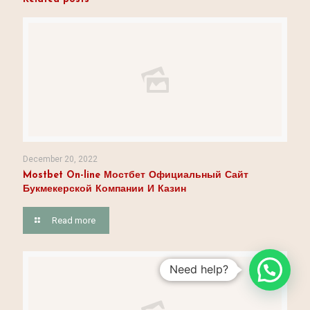
December 20, 2022
Mostbet On-line Мостбет Официальный Сайт
Букмекерской Компании И Казин
Read more
Need help?