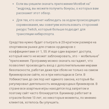
Если вы решили скачать приложение Mostbet на”
“андроид, вы можете получить бонусы, о которых вам
расскажет этот обзор.
Для тех, кто хочет наблюдать за ходом происходящего
соревнования, мы советуем использовать сторонний
ресурс Twitch, который больше подходит для
трансляции киберспорта.
Средства нужно будет отыграть в 20-кратном размере на
спортивном рынке для ставок-ординаров с
коэффициентами от 1, 55. И еще один вариант доступа,
который никто не может заблокировать, это – мобильные”
“приложения. Программу можно скачать на гаджет, что
позволяет производить вход с дополнительными мерами
безопасности, работая даже при сбоях не только на самом
букмекерском сайте, но и при неполадках в Сети. В
Узбекистане до сих пор нет единого закона, который бы
регулировал деятельность международных букмекеров. В
стране все азартные игры находятся под запретом и
поэтому сайт часто блокируется. Букмекер работает в
отрасли более 13 лет, но некоторые моменты, по мнению
клиентов, хотелось бы улучшить.