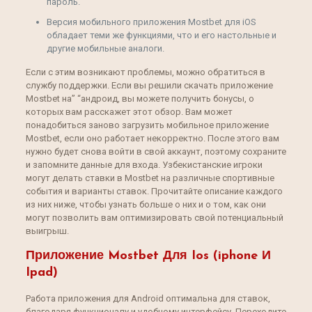
пароль.
Версия мобильного приложения Mostbet для iOS
обладает теми же функциями, что и его настольные и
другие мобильные аналоги.
Если с этим возникают проблемы, можно обратиться в
службу поддержки. Если вы решили скачать приложение
Mostbet на” “андроид, вы можете получить бонусы, о
которых вам расскажет этот обзор. Вам может
понадобиться заново загрузить мобильное приложение
Mostbet, если оно работает некорректно. После этого вам
нужно будет снова войти в свой аккаунт, поэтому сохраните
и запомните данные для входа. Узбекистанские игроки
могут делать ставки в Mostbet на различные спортивные
события и варианты ставок. Прочитайте описание каждого
из них ниже, чтобы узнать больше о них и о том, как они
могут позволить вам оптимизировать свой потенциальный
выигрыш.
Приложение Mostbet Для Ios (iphone И
Ipad)
Работа приложения для Android оптимальна для ставок,
благодаря функционалу и удобному интерфейсу. Переходите