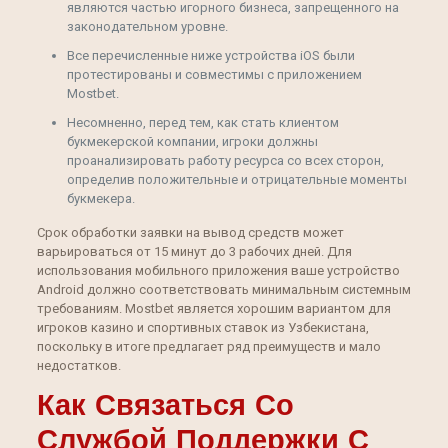
являются частью игорного бизнеса, запрещенного на
законодательном уровне.
Все перечисленные ниже устройства iOS были
протестированы и совместимы с приложением
Mostbet.
Несомненно, перед тем, как стать клиентом
букмекерской компании, игроки должны
проанализировать работу ресурса со всех сторон,
определив положительные и отрицательные моменты
букмекера.
Срок обработки заявки на вывод средств может
варьироваться от 15 минут до 3 рабочих дней. Для
использования мобильного приложения ваше устройство
Android должно соответствовать минимальным системным
требованиям. Mostbet является хорошим вариантом для
игроков казино и спортивных ставок из Узбекистана,
поскольку в итоге предлагает ряд преимуществ и мало
недостатков.
Как Связаться Со
Службой Поддержки С