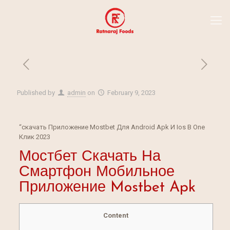
Published by
admin
on
February 9, 2023
“скачать Приложение Mostbet Для Android Apk И Ios В One
Клик 2023
Мостбет Скачать На
Смартфон Мобильное
Приложение Mostbet Apk
Content