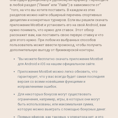
в любой раздел (“Линия” или “Лайв”) в зависимости от”
“того, на что вы хотите поставить. В каждом из этих
разделов можно найти обширный перечень спортивных
дисциплин и конкретных турниров. Если вы решили скачать
приложение Mostbet и установить его на свой Android, вам
нужно понимать, что нужно для ставок. Этот обзор
расскажет вам, как поставить свою первую ставку и что
для этого нужно. При лобом из выбранных способов
пользователь может ввести промокод, чтобы получить
дополнительную выгоду от букмекерской конторы.
“Вы можете бесплатно скачать приложение Mostbet
для Android и iOS на нашем официальном сайте.
Приложение Mostbet можно легко обновить, что
гарантирует, что у вас всегда будет самая последняя
версия со всеми новейшими функциями и
исправлениями ошибок.
Для некоторых бонусов могут существовать
ограничения, например, игры, в которых они могут
быть использованы, или максимальная сумма,
которую можно выиграть с помощью бонусных денег.
Прямых эфиров, как таковых, у оператора нет, и это