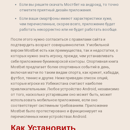
Если вы решите скачать Мостбет на андроид, то точно
отметите приятный дизайн приложения.
Если ваши смартфоны имеют характеристики хуже,
чем перечисленные, скорее всего, приложение будет
работать некорректно или не будет работать вообще.
После этого нужно согласиться с правилами сайта и
подтвердить возраст совершеннолетия. У мобильной
версии Mostbet есть как преимущества, так и недостатки, о
которых нужно знать игроку, прежде, чем устанавливать
себе приложение букмекерской конторы. Спортивная книга
Mostbet предлагает более спортивных событий в день,
включая матчи по таким видам спорта, как крикет, кабадди,
футбол, теннис и другие. Ниже приведен список опций,
которые игроки из Узбекистана считают наиболее
привлекательными. Любое устройство Android, независимо
от того, насколько устаревшим оно может быть, может
использовать мобильное приложение, если оно
соответствует системным требованиям. Приложение
Mostbet было протестировано и функционирует на
перечисленных ниже устройствах Android.
Как Установить