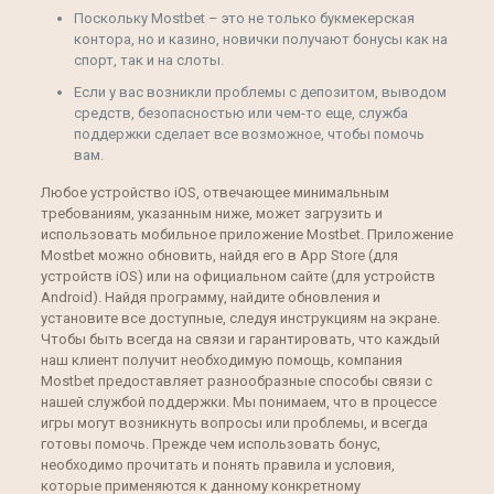
Поскольку Mostbet – это не только букмекерская
контора, но и казино, новички получают бонусы как на
спорт, так и на слоты.
Если у вас возникли проблемы с депозитом, выводом
средств, безопасностью или чем-то еще, служба
поддержки сделает все возможное, чтобы помочь
вам.
Любое устройство iOS, отвечающее минимальным
требованиям, указанным ниже, может загрузить и
использовать мобильное приложение Mostbet. Приложение
Mostbet можно обновить, найдя его в App Store (для
устройств iOS) или на официальном сайте (для устройств
Android). Найдя программу, найдите обновления и
установите все доступные, следуя инструкциям на экране.
Чтобы быть всегда на связи и гарантировать, что каждый
наш клиент получит необходимую помощь, компания
Mostbet предоставляет разнообразные способы связи с
нашей службой поддержки. Мы понимаем, что в процессе
игры могут возникнуть вопросы или проблемы, и всегда
готовы помочь. Прежде чем использовать бонус,
необходимо прочитать и понять правила и условия,
которые применяются к данному конкретному