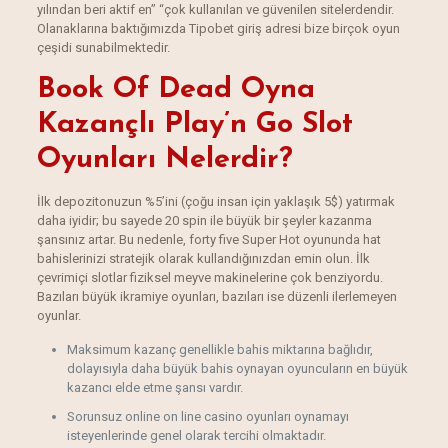
yılından beri aktif en” “çok kullanılan ve güvenilen sitelerdendir.
Olanaklarına baktığımızda Tipobet giriş adresi bize birçok oyun
çeşidi sunabilmektedir.
Book Of Dead Oyna
Kazançlı Play’n Go Slot
Oyunları Nelerdir?
İlk depozitonuzun %5’ini (çoğu insan için yaklaşık 5$) yatırmak
daha iyidir; bu sayede 20 spin ile büyük bir şeyler kazanma
şansınız artar. Bu nedenle, forty five Super Hot oyununda hat
bahislerinizi stratejik olarak kullandığınızdan emin olun. İlk
çevrimiçi slotlar fiziksel meyve makinelerine çok benziyordu.
Bazıları büyük ikramiye oyunları, bazıları ise düzenli ilerlemeyen
oyunlar.
Maksimum kazanç genellikle bahis miktarına bağlıdır,
dolayısıyla daha büyük bahis oynayan oyuncuların en büyük
kazancı elde etme şansı vardır.
Sorunsuz online on line casino oyunları oynamayı
isteyenlerinde genel olarak tercihi olmaktadır.