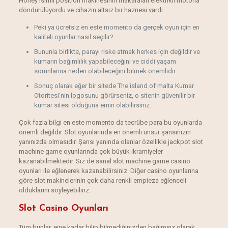
Honey isimli position makinesinin makaraları elektrikli motorla
döndürülüyordu ve cihazın altsız bir haznesi vardı.
Peki ya ücretsiz en este momento da gerçek oyun için en
kaliteli oyunlar nasıl seçilir?
Bununla birlikte, parayı riske atmak herkes için değildir ve
kumarın bağımlılık yapabileceğini ve ciddi yaşam
sorunlarına neden olabileceğini bilmek önemlidir.
Sonuç olarak eğer bir sitede The island of malta Kumar
Otoritesi’nin logosunu görürseniz, o sitenin güvenilir bir
kumar sitesi olduğuna emin olabilirsiniz.
Çok fazla bilgi en este momento da tecrübe para bu oyunlarda
önemli değildir. Slot oyunlarında en önemli unsur şansınızın
yanınızda olmasıdır. Şansı yanında olanlar özellikle jackpot slot
machine game oyunlarında çok büyük ikramiyeler
kazanabilmektedir. Siz de sanal slot machine game casino
oyunları ile eğlenerek kazanabilirsiniz. Diğer casino oyunlarına
göre slot makinelerinin çok daha renkli empieza eğlenceli
olduklarını söyleyebiliriz.
Slot Casino Oyunları
Tüm bunlar, eine kadar bilip bilmediğinizden bağımsız olarak