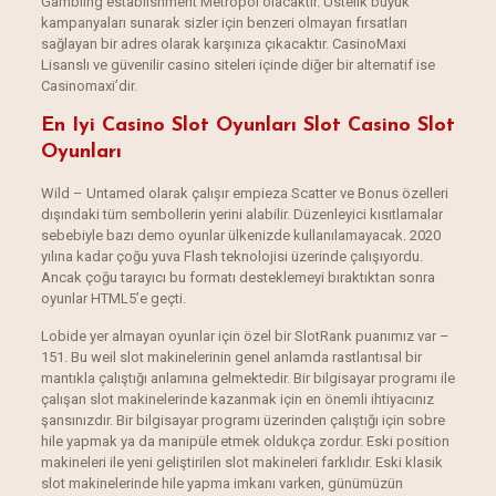
Gambling establishment Metropol olacaktır. Üstelik büyük
kampanyaları sunarak sizler için benzeri olmayan fırsatları
sağlayan bir adres olarak karşınıza çıkacaktır. CasinoMaxi
Lisanslı ve güvenilir casino siteleri içinde diğer bir alternatif ise
Casinomaxi’dir.
En Iyi Casino Slot Oyunları Slot Casino Slot
Oyunları
Wild – Untamed olarak çalışır empieza Scatter ve Bonus özelleri
dışındaki tüm sembollerin yerini alabilir. Düzenleyici kısıtlamalar
sebebiyle bazı demo oyunlar ülkenizde kullanılamayacak. 2020
yılına kadar çoğu yuva Flash teknolojisi üzerinde çalışıyordu.
Ancak çoğu tarayıcı bu formatı desteklemeyi bıraktıktan sonra
oyunlar HTML5’e geçti.
Lobide yer almayan oyunlar için özel bir SlotRank puanımız var –
151. Bu weil slot makinelerinin genel anlamda rastlantısal bir
mantıkla çalıştığı anlamına gelmektedir. Bir bilgisayar programı ile
çalışan slot makinelerinde kazanmak için en önemli ihtiyacınız
şansınızdır. Bir bilgisayar programı üzerinden çalıştığı için sobre
hile yapmak ya da manipüle etmek oldukça zordur. Eski position
makineleri ile yeni geliştirilen slot makineleri farklıdır. Eski klasik
slot makinelerinde hile yapma imkanı varken, günümüzün