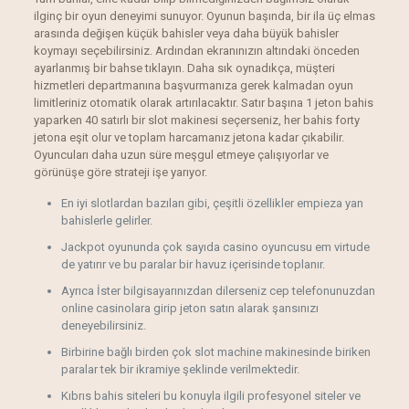
ilginç bir oyun deneyimi sunuyor. Oyunun başında, bir ila üç elmas
arasında değişen küçük bahisler veya daha büyük bahisler
koymayı seçebilirsiniz. Ardından ekranınızın altındaki önceden
ayarlanmış bir bahse tıklayın. Daha sık oynadıkça, müşteri
hizmetleri departmanına başvurmanıza gerek kalmadan oyun
limitleriniz otomatik olarak artırılacaktır. Satır başına 1 jeton bahis
yaparken 40 satırlı bir slot makinesi seçerseniz, her bahis forty
jetona eşit olur ve toplam harcamanız jetona kadar çıkabilir.
Oyuncuları daha uzun süre meşgul etmeye çalışıyorlar ve
görünüşe göre strateji işe yarıyor.
En iyi slotlardan bazıları gibi, çeşitli özellikler empieza yan
bahislerle gelirler.
Jackpot oyununda çok sayıda casino oyuncusu em virtude
de yatırır ve bu paralar bir havuz içerisinde toplanır.
Ayrıca İster bilgisayarınızdan dilerseniz cep telefonunuzdan
online casinolara girip jeton satın alarak şansınızı
deneyebilirsiniz.
Birbirine bağlı birden çok slot machine makinesinde biriken
paralar tek bir ikramiye şeklinde verilmektedir.
Kıbrıs bahis siteleri bu konuyla ilgili profesyonel siteler ve