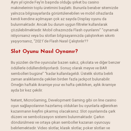
Aynı yıl içinde Fey’in başında olduğu şirket bu casino
makinelerinin toplu üretimini başlattı. Bununla beraber sitemizde
yalnızca bilgisayarlarda görüntülenebilen ve mobil cihazlarda
kendi kendine açılmayan çok az sayıda Display oyunu da
bulunmaktadır. Ancak bu durum uygun filtreler kullanılarak
çözülebilmektedir. Mobil cihazınızda Flash oyunlarını” “oynamak
istiyorsanız veya bu slotları bilgisayarınızda çalıştırırken sıkıntı
yaşıyorsanız, “2021’de Flash Nasıl Çalıştırılır??
Slot Oyunu Nasıl Oynanır?
Bu yüzden de the oyuncular bazen sakız, çikolata ve diğer benzer
ödüllerle ödüllendiriliyorlardı. Sonuç olarak meyve ve BAR
sembolleri bugüne” “kadar kullanılageldi. Üstelik slotta belirli
zaman aralıklarında çekilen birden fazla jackpot bulunabilir.
Örneğin haftalık ikramiye your ex hafta çekilirken, aylık ikramiye
ayda bir kez çekilir.
Netent, MicroGaming, Development Gaming gibi on line casino
oyun sağlayıcılarının hazırlamış oldukları bu oyunlarla eğlenirken
kazanmanın keyfini çıkarmış olacaksınız. Slot oyunlarında çark
düzeni ve sembolizasyon sistemi bulunmaktadır. Çarkın
döndürülmesi ve ortaya çıkan semboller kazanan oyuncuyu
belirlemektedir. Video slotlar, klasik slotlar, poker slotları ve