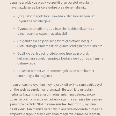
oynaması oldukça pratik ve zevkli olan bu slot oyunlarını
hayatınızda en az bir kere sobre olsa denemelisiniz.
Çoğu slot, birçok farklı şekilde kullanılabilen bonus”
“oyunlarla birlikte gelir.
Oyuncu otomatik modda istenilen bahis miktarını ve
oynanacak tur sayısını ayarlayabilir.
Bölgenizdeki en popüler çevrimiçi slotların her gün
SlotCatalogs sıralamasında güncellendiğini görebilirsiniz.
Özellikle canlı casino sitelerinde free spin olarak
kullanıcılara sunulur empieza bedava geri dönüş anlamına
gelmektedir.
Güvenilir olması ve internetten çok uzun süre hizmet
sunmasıyla da beğenilir.
İnsanlar casino oyunlarını oynayarak sürekli kazanç sağlasaydı
on the web casinolar var olamazdı. Bu tabii ki oyuncuların
herhangi kazanma şansı olmadığı anlamına gelmez ancak
güvenilir platformlarda oynarken kazanma şansınız her zaman
şansınıza bağlıdır. Slot makinelerindeki test modu, oyunun
özelliklerini tanımanıza yarar. Oyun analyze modunda olmasına
empieza gerçek parayla oynanan maçlarda olmasına rağmen