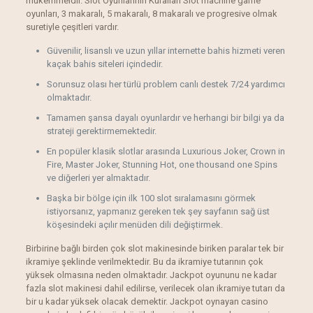
mükemmeldir. Slot Oyunlarının Kuralları Slot machine game
oyunları, 3 makaralı, 5 makaralı, 8 makaralı ve progresive olmak
suretiyle çeşitleri vardır.
Güvenilir, lisanslı ve uzun yıllar internette bahis hizmeti veren
kaçak bahis siteleri içindedir.
Sorunsuz olası her türlü problem canlı destek 7/24 yardımcı
olmaktadır.
Tamamen şansa dayalı oyunlardır ve herhangi bir bilgi ya da
strateji gerektirmemektedir.
En popüler klasik slotlar arasında Luxurious Joker, Crown in
Fire, Master Joker, Stunning Hot, one thousand one Spins
ve diğerleri yer almaktadır.
Başka bir bölge için ilk 100 slot sıralamasını görmek
istiyorsanız, yapmanız gereken tek şey sayfanın sağ üst
köşesindeki açılır menüden dili değiştirmek.
Birbirine bağlı birden çok slot makinesinde biriken paralar tek bir
ikramiye şeklinde verilmektedir. Bu da ikramiye tutarının çok
yüksek olmasına neden olmaktadır. Jackpot oyununu ne kadar
fazla slot makinesi dahil edilirse, verilecek olan ikramiye tutarı da
bir u kadar yüksek olacak demektir. Jackpot oynayan casino