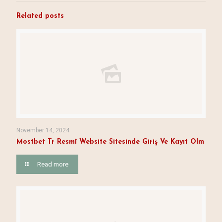
Related posts
November 14, 2024
Mostbet Tr Resmî Website Sitesinde Giriş Ve Kayıt Olm
Read more